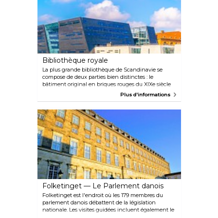
Bibliothèque royale
La plus grande bibliothèque de Scandinavie se
compose de deux parties bien distinctes : le
bâtiment original en briques rouges du XIXe siècle
et l'impressionnante extension « Black Diamond »,
Plus d'informations
un parallélogramme incliné fait de granit noir
élégant et de verre trempé. Depuis le grand atrium
donnant sur le port, un escalator mène à une
fresque de 210 mètres carrés au plafond réalisée par
le célèbre artiste danois Per Kirkeby. Au bout du
couloir se trouvent la « vieille bibliothèque » et sa
salle de lecture nordique aux allures de Poudlard,
ornée de lampes de bureau vintage et de colonnes
classiques.
Folketinget — Le Parlement danois
Folketinget est l'endroit où les 179 membres du
parlement danois débattent de la législation
nationale. Les visites guidées incluent également le
Wanderer's Hall, qui contient la copie originale de la