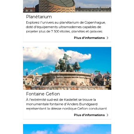
Planétarium
Explorez l'univers au planétarium de Copenhague,
doté d'équipements ultramodernes capables de
projeter plus de 7 500 étoiles, planètes et galaxies
dans son théâtre spatial en forme de dôme. Le
Plus d'informations
centre projette également des films IMAX et 3D sur
des sujets variés, des dinosaures aux îles Galápagos.
Bien que les films soient narrés en danois, des
écouteurs en anglais sont disponibles à la billetterie.
Fontaine Gefion
À l'extrémité sud-est de Kastellet se trouve la
monumentale fontaine d'Anders Bundgaard
représentant la déesse nordique Gefion conduisant
d'imperturbables bœufs. La fontaine a été offerte à
Plus d'informations
la ville par la Fondation Carlsberg pour célébrer le
50e anniversaire de la brasserie en 1897.