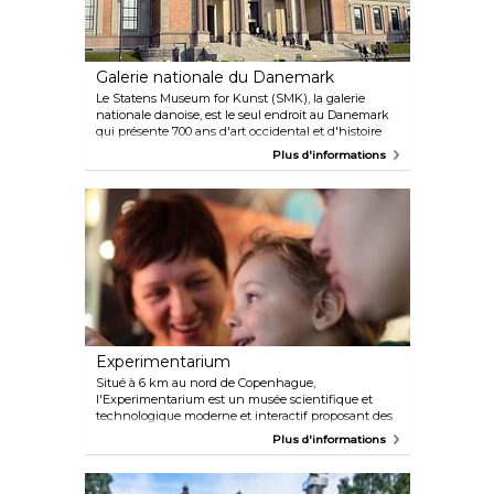
Galerie nationale du Danemark
Le Statens Museum for Kunst (SMK), la galerie
nationale danoise, est le seul endroit au Danemark
qui présente 700 ans d'art occidental et d'histoire
culturelle sous un même toit. Une visite au musée
Plus d'informations
signifie donc une rencontre artistique entre l'art
classique, moderne et contemporain, à l'image de
l'architecture du bâtiment qui représente une
fusion du nouveau et de l'ancien.
Experimentarium
Situé à 6 km au nord de Copenhague,
l'Experimentarium est un musée scientifique et
technologique moderne et interactif proposant des
expériences et des activités passionnantes qui
Plus d'informations
intéresseront immédiatement vos enfants au
monde des sciences. Parmi les activités proposées,
citons « Le tunnel des sens » et « Le labyrinthe de