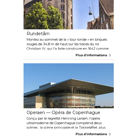
dôme de Marmorkirken, semblable à celui du
Vatican.
Rundetårn
Montez au sommet de la « tour ronde » en briques
rouges de 34,8 m de haut sur les traces du roi
Christian IV, qui l'a faite construire en 1642 comme
observatoire astronomique et tour pour la nouvelle
Plus d'informations
église universitaire, Trinitatis. Vous suivrez
également les traces du cheval du tsar Pierre le
Grand et, selon la légende, celles d'une voiture qui a
gravi la rampe en spirale de la tour en 1902.
Operaen — Opéra de Copenhague
Conçu par le regretté Henning Larsen, l'opéra
ultramoderne de Copenhague comprend deux
scènes : la scène principale et la Takkeløftet, plus
petite et plus expérimentale. Le répertoire couvre
Plus d'informations
toute la gamme des classiques à succès à l'opéra