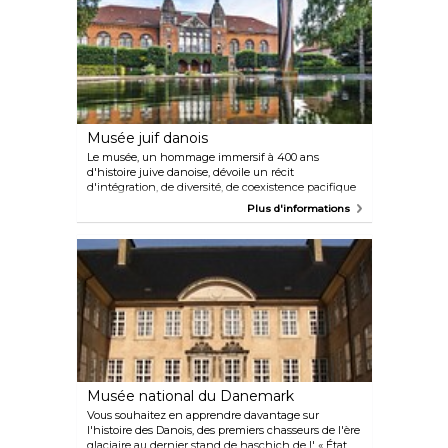
lumière ».
Musée juif danois
Le musée, un hommage immersif à 400 ans
d'histoire juive danoise, dévoile un récit
d'intégration, de diversité, de coexistence pacifique
et d'humanité. Le spectaculaire espace d'exposition
Plus d'informations
a été conçu par l'architecte de renommée mondiale
Daniel Libeskind.
Musée national du Danemark
Vous souhaitez en apprendre davantage sur
l'histoire des Danois, des premiers chasseurs de l'ère
glaciaire au dernier stand de haschich de l' « État