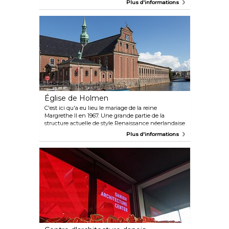
Plus d'informations
Constitution du Royaume du Danemark,
promulguée en 1849. En dehors de la haute saison
estivale, les visites guidées ont généralement lieu à
13 heures certains dimanches et jours fériés. Les
dates sont indiquées sur le site Web, où vous pouvez
également réserver des billets pour les visites.
Église de Holmen
C'est ici qu'a eu lieu le mariage de la reine
Margrethe II en 1967. Une grande partie de la
structure actuelle de style Renaissance néerlandaise
date de 1641, mais la nef de l'église a été construite à
Plus d'informations
l'origine en 1562 pour servir de forge d'ancres, avant
que le lieu soit transformé en église pour la Royal
Navy en 1619. La chapelle funéraire du bâtiment
contient les ossements de l'amiral Niels Juel, qui a
repoussé les Suédois lors de la bataille cruciale de la
baie de Køge en 1677. Parmi les autres points forts,
citons un retable et une chaire en chêne du XVIIe
siècle finement sculptés.