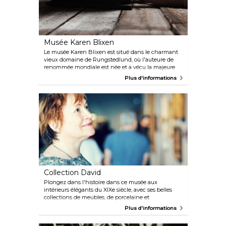
Musée Karen Blixen
Le musée Karen Blixen est situé dans le charmant
vieux domaine de Rungstedlund, où l'auteure de
renommée mondiale est née et a vécu la majeure
partie de sa vie. Découvrez l'atmosphère unique des
Plus d'informations
pièces où des livres tels que « Out of Africa » et
« Seven Gothic Tales » ont été écrits. Le musée
dispose également d'un parc, d'un café agréable et
de nombreuses expositions et événements spéciaux
tout au long de l'année.
Collection David
Plongez dans l'histoire dans ce musée aux
intérieurs élégants du XIXe siècle, avec ses belles
collections de meubles, de porcelaine et
d'argenterie, ainsi que des œuvres de nombreux
Plus d'informations
peintres danois de renom, tels que Jens Juel et
Christen Købke ou Vilhelm Hammershøi, célèbres