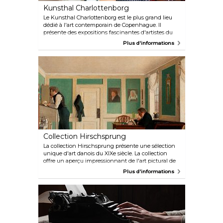
Kunsthal Charlottenborg
Le Kunsthal Charlottenborg est le plus grand lieu
dédié à l'art contemporain de Copenhague. Il
présente des expositions fascinantes d'artistes du
Danemark et du monde entier. Vous pouvez
Plus d'informations
également faire une pause à l'excellent café qui sert
des plats à l'extérieur en été, ou découvrir la librairie
Motto Charlottenborg. Le Kunsthal Charlottenborg
est situé à Nyhavn, à côté du canal, juste derrière
Kongens Nytorv.
Collection Hirschsprung
La collection Hirschsprung présente une sélection
unique d'art danois du XIXe siècle. La collection
offre un aperçu impressionnant de l'art pictural de
cette période, l'un des plus passionnants et
Plus d'informations
dynamiques de l'art danois. Vous y trouverez des
œuvres de maîtres tels que Hammershøi,
Eckersberg, Købke, Ancher et Krøyer. Le musée est
situé dans l'un des plus beaux parcs au centre de
Copenhague, Østre Anlæg.