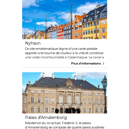
Nyhavn
Ce site emblématique digne d'une carte postale
apporte une touche de couleur à la ville et constitue
une visite incontournable à Copenhague. Le canal a
été construit pour relier Kongens Nytorv au port et a
Plus d'informations
longtemps été un lieu de prédilection pour les
marins et les écrivains, dont Hans Christian
Andersen, qui a écrit « The Tinderbox », « Little
Claus and Big Claus » et « La princesse et le petit
pois » alors qu'il vivait au numéro 20, et a également
vécu aux numéros 18 et 67. Promenez-vous le long
du port et prenez un verre en soirée dans l'un des
nombreux établissements attrayants, dont la
plupart sont équipés de chauffage et de couvertures
pour passer un moment agréable, même lorsque les
soirées sont fraiches.
Palais d'Amalienborg
Résidence du roi actuel, Frederik X, le palais
d'Amalienborg se compose de quatre palais austères