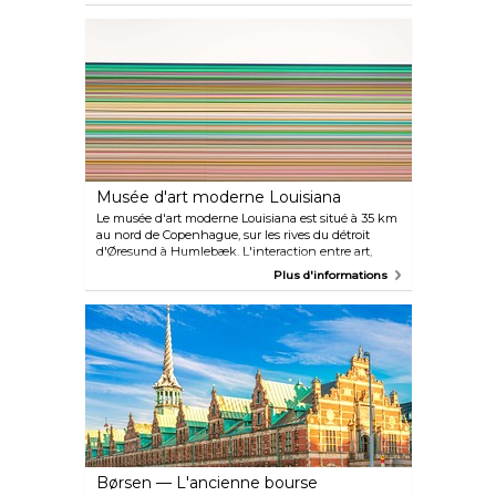
contemporain. Bien que l'opéra soit parfois chanté
en anglais, tous les surtitres sont uniquement en
danois. Les billets peuvent être réservés directement
via le site Web.
Musée d'art moderne Louisiana
Le musée d'art moderne Louisiana est situé à 35 km
au nord de Copenhague, sur les rives du détroit
d'Øresund à Humlebæk. L'interaction entre art,
nature et architecture est ici unique et acclamée
Plus d'informations
dans le monde entier, et le musée est souvent salué
comme « probablement le plus beau musée du
monde ». La collection comprend des pans
importants de l'art du XXe siècle, et le musée
constitue un cadre idéal pour les grandes
expositions, les concerts, la littérature et plus encore.
Børsen — L'ancienne bourse