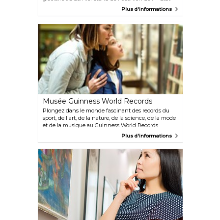
libre » de Christiania ? Vous voulez voir l'une des
Plus d'informations
plus grandes collections d'expositions représentant
les cultures du monde entier ? Le Musée national
du Danemark est un incontournable pour tous les
visiteurs de Copenhague. Le plus important et le
plus grand musée culturel et historique du
Danemark accueille une grande variété
d'expositions fascinantes.
Musée Guinness World Records
Plongez dans le monde fascinant des records du
sport, de l'art, de la nature, de la science, de la mode
et de la musique au Guinness World Records
Museum situé au cœur de Copenhague. Rencontrez
Plus d'informations
des personnages extraordinaires, comme l'homme
le plus grand du monde, qui mesure 272 cm, ou
regardez l'installation de 1 382 101 dominos tomber.
Plongez dans le monde de la musique avec Michael
Jackson, et de la mode avec Marilyn Monroe. Cette
expérience familiale promet un voyage divertissant
à travers des records captivants et des personnalités
emblématiques.