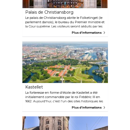
Palais de Christiansborg
Le palais de Christiansborg abrite le Folketinget (le
parlement danois), le bureau du Premier ministre et
la Cour suprême. Les visiteurs seront séduits par les
magnifiques salles de réception royales, les ruines
Plus d'informations
du XIe siècle et la cuisine royale, qui peuvent toutes
être visitées séparément ou grâce à un ticket
unique. L'accès au parc du palais, aux galeries
publiques (uniquement pendant les débats
parlementaires) et à la tour est gratuit. La tour offre
d'ailleurs une vue imprenable sur la capitale
danoise.
Kastellet
La forteresse en forme d'étoile de Kastellet a été
initialement commandée par le roi Frédéric III en
1662. Aujourd'hui, c'est l'un des sites historiques les
plus évocateurs de Copenhague, avec ses remparts
Plus d'informations
recouverts d'herbe et ses douves entourant de belles
casernes du XVIIIe siècle, ainsi qu'une chapelle
utilisée occasionnellement pour des concerts. Un
moulin à vent historique orne les remparts, offrant
une vue splendide sur le port et l'impressionnant