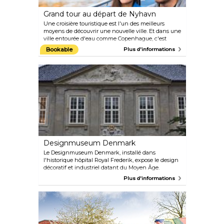
Grand tour au départ de Nyhavn
Une croisière touristique est l'un des meilleurs
moyens de découvrir une nouvelle ville. Et dans une
ville entourée d'eau comme Copenhague, c'est
l'introduction parfaite ! Participez à cette croisière
Bookable
Plus d'informations
d'une heure sur les canaux pittoresques de
Copenhague pour découvrir les principales
attractions de la ville, comme le palais
d'Amalienborg, résidence de la famille royale
danoise, la statue de la Petite Sirène et le
magnifique opéra de Copenhague. Naviguez dans
le quartier des canaux de Christianshavn parmi les
maisons de ville colorées, les ruelles pavées et les
péniches habitées, tout en apprenant l'histoire du
roi Christian IV.
Designmuseum Denmark
Le Designmuseum Denmark, installé dans
l'historique hôpital Royal Frederik, expose le design
décoratif et industriel datant du Moyen Âge.
Célébrant des icônes danoises comme Arne
Plus d'informations
Jacobsen, Jacob Jensen et Kaare Klint, il propose un
mélange d'expositions permanentes et temporaires,
une boutique et un café d'été dans une charmante
cour.