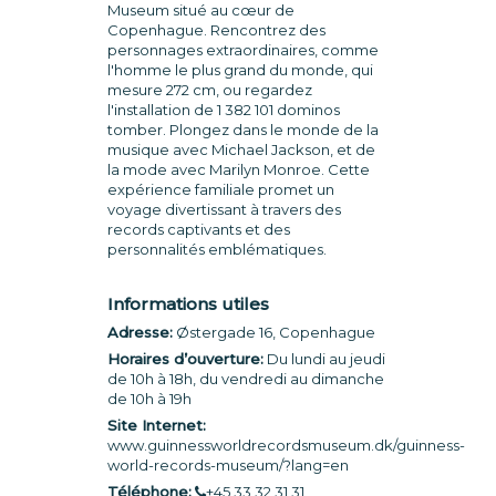
Museum situé au cœur de
Copenhague. Rencontrez des
personnages extraordinaires, comme
l'homme le plus grand du monde, qui
mesure 272 cm, ou regardez
l'installation de 1 382 101 dominos
tomber. Plongez dans le monde de la
musique avec Michael Jackson, et de
la mode avec Marilyn Monroe. Cette
expérience familiale promet un
voyage divertissant à travers des
records captivants et des
personnalités emblématiques.
Informations utiles
Adresse:
Østergade 16, Copenhague
Horaires d’ouverture:
Du lundi au jeudi
de 10h à 18h, du vendredi au dimanche
de 10h à 19h
Site Internet:
www.guinnessworldrecordsmuseum.dk/guinness-
world-records-museum/?lang=en
Téléphone:
+45 33 32 31 31