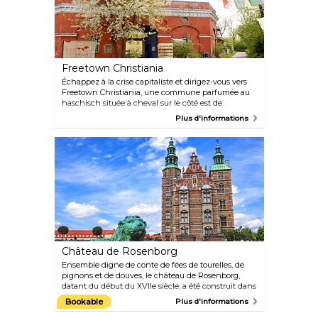
Freetown Christiania
Échappez à la crise capitaliste et dirigez-vous vers
Freetown Christiania, une commune parfumée au
haschisch située à cheval sur le côté est de
Christianshavn. Depuis sa création par des squatters
Plus d'informations
en 1971, le quartier a attiré des non-conformistes du
monde entier, attirés par le concept d'entreprise
collective, d'ateliers et de vie communautaire.
Explorez au-delà de la célèbre « Pusher Street » du
village, bordée de marchands louches de haschisch
et de marijuana qui n'apprécient pas les photos, et
vous tomberez sur un pays des merveilles
bucoliques composé de maisons fantaisistes
rafistolées, d'agréables jardins, de restaurants, de
brasseries en plein air et de salles de concert.
Château de Rosenborg
Ensemble digne de conte de fées de tourelles, de
pignons et de douves, le château de Rosenborg,
datant du début du XVIIe siècle, a été construit dans
le style de la Renaissance néerlandaise entre 1606 et
Bookable
Plus d'informations
1633 par le roi Christian IV pour lui servir de