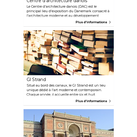
Centre d'architecture danois
Le Centre d'architecture danois (DAC) est le
principal lieu d'exposition du Danemark consacré à
l'architecture moderne et au développement
urbain. Il est situé dans un ancien entrepôt au bord
Plus d'informations
de l'eau. Le DAC propose des expositions
temporaires, des discussions, des débats et des
événements culturels. Déjeunez au café et ne
manquez pas de vous arrêter à la librairie qui
propose une des meilleures sélections de livres sur
l'architecture et le design.
Gl Strand
Situé au bord des canaux, le Gl Strand est un lieu
unique dédié à l'art moderne et contemporain.
Chaque année, il accueille entre six et huit
expositions présentant les dernières tendances de
Plus d'informations
l'art moderne, ainsi que des conférences d'artistes,
des performances et d'autres événements.