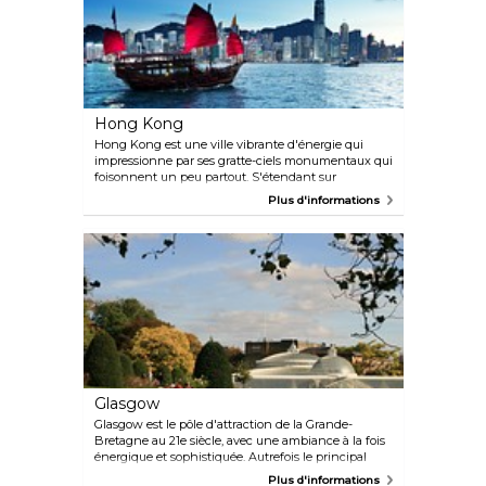
tous si bien. Cette ville mythique a une façon
particulière de captiver ses visiteurs et de donner un
sentiment de familiarité à tous ceux qui arpentent
ses rues hypnotiques et s'attardent dans ses cafés
accueillants.
Hong Kong
Hong Kong est une ville vibrante d'énergie qui
impressionne par ses gratte-ciels monumentaux qui
foisonnent un peu partout. S'étendant sur
seulement 1000 m², elle compte plus de 7 millions
Plus d'informations
d'habitants, ce qui en fait l'une des régions les plus
peuplées au monde. Avec ses paysages
époustouflants, sa vie nocturne très animée et la
nourriture à tomber, Hong Kong est un vrai paradis
pour les touristes. 25 millions de personnes s'y
rendent d'ailleurs chaque année pour vivre une
expérience absolument unique.
Glasgow
Glasgow est le pôle d'attraction de la Grande-
Bretagne au 21e siècle, avec une ambiance à la fois
énergique et sophistiquée. Autrefois le principal
centre industriel de Grande-Bretagne, il s'est
Plus d'informations