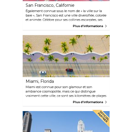
San Francisco, Californie
Également connue sous le nom de « la ville sur la
baie », San Francisco est une ville diversifiée, colorée
et animée. Célèbre pour ses collines escarpées, ses
maisons victoriennes, son brouillard visible tout au
Plus d'informations
long de l'année, ses magnifiques vues
panoramiques et son excellente cuisine, la ville
attire des dizaines de millions de visiteurs chaque
année. San Francisco est une ville immense mais
accueillante pour les piétons, et les célèbres
tramways vous emmèneront vers de nouvelles
aventures. Son mélange éclectique d'architecture,
de plages de sable et de diversité ethnique et
culturelle font de San Francisco un excellent choix
pour des vacances.
Miami, Florida
Miami est connue pour son glamour et son
ambiance cosmopolite, mais ce qui distingue
vraiment cette ville, ce sont ses kilomètres de plages
de sable fin, qui, combinés à un soleil toute l'année
Plus d'informations
et à une chaleur agréable, ont consolidé la position
de Miami en tant que destination touristique de
choix. La décrire simplement comme une métropole
internationale serait un euphémisme, compte tenu
de son esprit nord-américain imprégné d'une
touche caribéenne, d'une généreuse dose
d'influence latino-américaine, d'une note subtile de