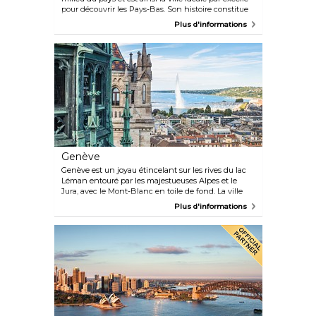
pour découvrir les Pays-Bas. Son histoire constitue
le plus grand trésor. En ce qui concerne la quantité
Plus d'informations
de monuments, ruelles et canaux, vous détectez la
ville médiévale datant du 13ème siècle. La ville
historique est entourée par des superbes zones
naturelles, ce qui rend unique sa situation.
Amersfoort est la ville la meilleure accessible des
Pays-Bas, aussi bien en voiture qu’en train et se
trouve à 30 minutes de l’aéroport Schiphol.
Genève
Genève est un joyau étincelant sur les rives du lac
Léman entouré par les majestueuses Alpes et le
Jura, avec le Mont-Blanc en toile de fond. La ville
respire la beauté, l'élégance et un style de vie
Plus d'informations
cosmopolite. Carrefour mondial de la diplomatie et
du secteur bancaire, la ville accueille des personnes
venues des quatre coins du monde. Genève offre
d'excellents restaurants, des boutiques exclusives,
de magnifiques parcs et une vie culturelle animée.
Grâce à son agencement compact, vous pouvez
facilement découvrir les points d'intérêt de Genève
à pied. Ses transports en commun rapides et
efficaces facilitent également les excursions d'une
journée au départ de la ville.