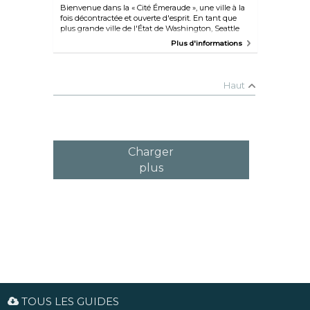
Bienvenue dans la « Cité Émeraude », une ville à la
fois décontractée et ouverte d'esprit. En tant que
plus grande ville de l'État de Washington, Seattle
n'est pas seulement le berceau de l'emblématique
Plus d'informations
Space Needle, du marché de Pike Place et du
Chihuly Garden and Glass, mais aussi le berceau du
grunge et des cafés internationaux tels que
Starbucks et Tully's. Oubliez sa réputation
Haut
pluvieuse ; à Seattle le soleil brille souvent plus que
prévu !
Charger
plus
TOUS LES GUIDES