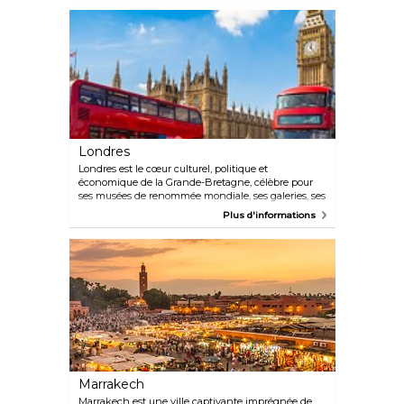
long gone, but here you can remember a good
season with a lot of snowy days, and look forward to
a new one. The summer is approaching and offers
a totally different Skövde, welcome here all year
round!
Londres
Londres est le cœur culturel, politique et
économique de la Grande-Bretagne, célèbre pour
ses musées de renommée mondiale, ses galeries, ses
palais royaux, ses destinations commerciales, ses
Plus d'informations
spectacles de théâtre du West End et ses
restaurants primés. Que vous souhaitiez séjourner
dans un hôtel de luxe 5 étoiles et siroter du
champagne sur le London Eye ou trouver une
auberge bon marché et vous promener dans l'un
des magnifiques parcs royaux de Londres, vous
trouverez certainement quelque chose qui
correspond à votre budget et à vos intérêts.
Marrakech
Marrakech est une ville captivante imprégnée de