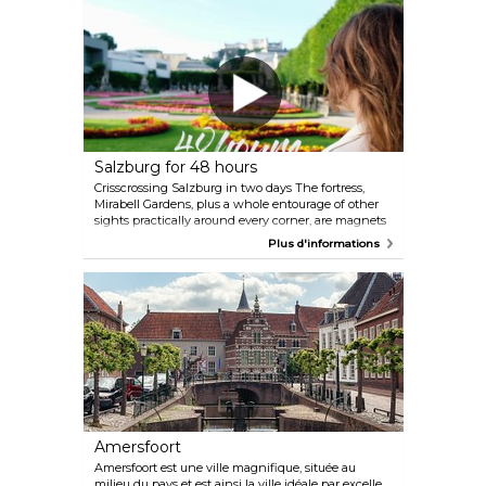
Salzburg for 48 hours
Crisscrossing Salzburg in two days The fortress,
Mirabell Gardens, plus a whole entourage of other
sights practically around every corner, are magnets
for visitors to Salzburg. And because everything in
Plus d'informations
the city is so compact, a two-hour stroll through
Salzburg’s streets will fly by in no time. It’ll seem
like you are chalking off yet another attraction from
your must-see list every five minutes or so.
https://www.salzburg.info/en/magazin/city-
feeling/48-hours-in-salzburg_a_301561
Amersfoort
Amersfoort est une ville magnifique, située au
milieu du pays et est ainsi la ville idéale par excelle