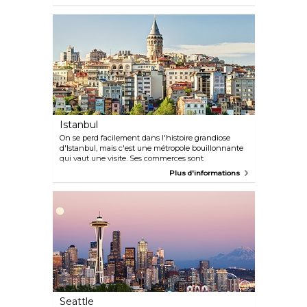
transformé en un centre artistique et culturel en
plein essor au cours des dernières décennies. La ville
est fière d'accueillir un flot incessant de musiciens
en herbe et d'offrir une vie nocturne animée.
Glasgow abrite également de nombreux excellents
restaurants écossais modernes voués à conserver le
patrimoine écossais. Certains des meilleurs
magasins du pays se trouvent également ici.
Istanbul
On se perd facilement dans l'histoire grandiose
d'Istanbul, mais c'est une métropole bouillonnante
qui vaut une visite. Ses commerces sont
d'envergure internationale et ses soirées s'animent
Plus d'informations
autour de la place Taksim. Même si Istanbul n'est
plus la capitale, c'est toujours le centre culturel et
économique, la ville d'où proviennent toutes les
tendances.
Seattle