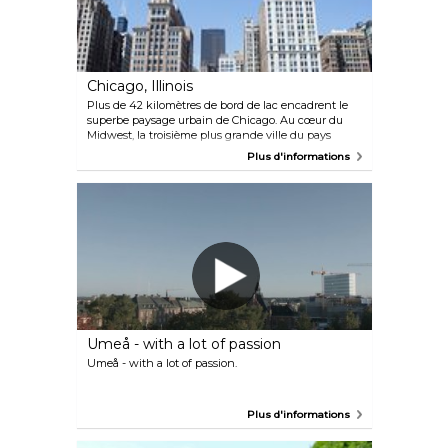
culture africaine, d'une touche d'influence
asiatique et de charme européen.
Chicago, Illinois
Plus de 42 kilomètres de bord de lac encadrent le
superbe paysage urbain de Chicago. Au cœur du
Midwest, la troisième plus grande ville du pays
possède de hauts gratte-ciel et des quartiers colorés
Plus d'informations
sur fond de plages de sable et de magnifiques parcs.
Ce terrain de jeu cosmopolite regorge de choses à
faire. Les options touristiques incluent des sites
emblématiques de Chicago, tels que le Cloud Gate
du Millennium Park, la fontaine de Buckingham
de Grant Park et la grande roue de Navy Pier, ou des
visites fascinantes sur l'histoire et l'architecture.
Umeå - with a lot of passion
Umeå - with a lot of passion.
Plus d'informations