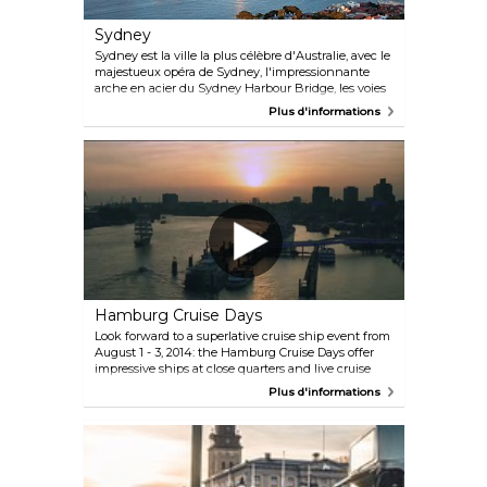
Sydney
Sydney est la ville la plus célèbre d'Australie, avec le
majestueux opéra de Sydney, l'impressionnante
arche en acier du Sydney Harbour Bridge, les voies
navigables scintillantes et le sable blanc de Bondi
Plus d'informations
Beach. Sous cette surface scintillante, Sydney a
bien d'autres couches enchanteresses à découvrir.
Cette belle ville cosmopolite célèbre sa diversité
culturelle et son patrimoine, ainsi que sa passion
pour les arts et le sport. Le climat tempéré rend
Sydney spectaculaire à tout moment de l'année, et
l'attitude amicale et décontractée de la ville incite
les visiteurs à revenir « Down Under » pour en
découvrir plus !
Hamburg Cruise Days
Look forward to a superlative cruise ship event from
August 1 - 3, 2014: the Hamburg Cruise Days offer
impressive ships at close quarters and live cruise
feeling – a stunning three days simply packed with
Plus d'informations
maritime atmosphere, delicious food and drink, and
great entertainment. Six cruise ships will be calling
in on Hamburg during the Hamburg Cruise Days to
anchor in the port. The Blue Port illuminations by
artist Michael Batz will bathe the harbour in a
magical blue light, the dockside itself will become a