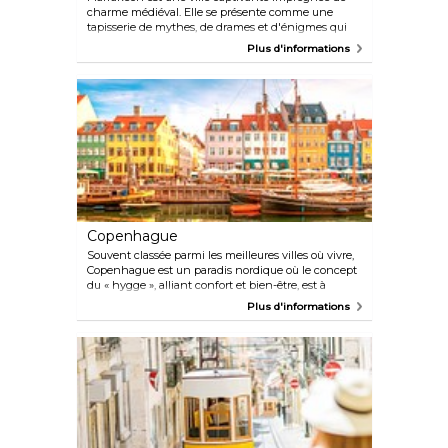
charme médiéval. Elle se présente comme une
tapisserie de mythes, de drames et d'énigmes qui
fascinent tous ceux qui ont le privilège de s'y
Plus d'informations
aventurer. Cette ville marocaine vous transporte
dans le temps, vous plongeant dans un monde
remarquablement préservé, tel qu'immortalisé dans
les annales de l'histoire. Avec sa médina
labyrinthique, ses souks animés qui éveillent tous
les sens, le spectacle envoûtant de la place Jemaa
el-Fna, et les majestueuses montagnes de l'Atlas en
toile de fond, Marrakech est indéniablement le
joyau le plus resplendissant du Maroc.
Copenhague
Souvent classée parmi les meilleures villes où vivre,
Copenhague est un paradis nordique où le concept
du « hygge », alliant confort et bien-être, est à
chaque coin de rue. Le charme de Copenhague
Plus d'informations
réside dans sa capacité à combiner l'avant-garde et
l'intemporel, offrant une expérience aux multiples
facettes qui plaît aussi bien aux aventuriers
modernes qu'aux passionnés d'histoire. Montez à
vélo et promenez-vous dans ses charmants
quartiers, découvrez une architecture innovante,
savourez une cuisine de renommée mondiale et
rechargez vos batteries dans l'un de ses nombreux
espaces verts.