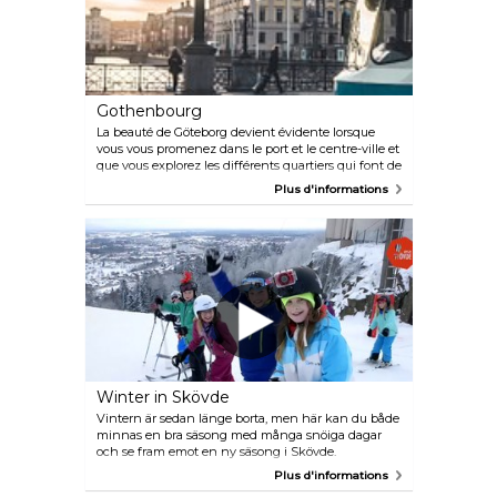
cruise experience, creating the perfect setting for a
relaxed stroll through different themed islands with
culinary highlights prepared by some of the city’s
best restaurants.
Gothenbourg
La beauté de Göteborg devient évidente lorsque
vous vous promenez dans le port et le centre-ville et
que vous explorez les différents quartiers qui font de
la ville un cadre agréable et relaxant. De nombreux
Plus d'informations
cafés ornent les coins des rues et des restaurants de
renommée mondiale sauront vous séduire avec des
plats savamment préparés à partir d'ingrédients
frais. Göteborg est une ville animée tout au long de
l'année, avec des attractions telles que le parc
d'attractions Liseberg, le célèbre festival du film de
Göteborg et le festival de musique renommé Way
Out West, qui garantissent qu'il y aura toujours
quelque chose d'extraordinaire à découvrir et à
apprécier.
Winter in Skövde
Vintern är sedan länge borta, men här kan du både
minnas en bra säsong med många snöiga dagar
och se fram emot en ny säsong i Skövde.
Sommaren närmar sig och bjuder på ett helt annat
Plus d'informations
Skövde, välkommen hit året om! / The winter is