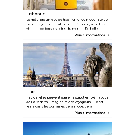
Lisbonne
Le mélange unique de tradition et de modernité de
Lisbonne, de petite ville et de métropole, séduit les
visiteurs de tous les coins du monde. De belles
boutiques, une architecture ornée, une vie nocturne
Plus d'informations
tranquille et des restaurants proposant certains des
meilleurs fruits de mer d'Europe ne sont que
quelques-unes des raisons de visiter cette
magnifique capitale européenne.
Paris
Peu de villes peuvent égaler le statut emblématique
de Paris dans l'imaginaire des voyageurs. Elle est
reine dans les domaines de la mode, de la
gastronomie et des arts. Au fur et à mesure que vous
Plus d'informations
visitez les différents quartiers de la Ville Lumière, ses
humeurs passent du plus clair au plus sophistiqué,
de la haute couture au punk. Il y a toujours quelque
chose de nouveau à découvrir à Paris au-delà des
sites et musées légendaires que nous connaissons