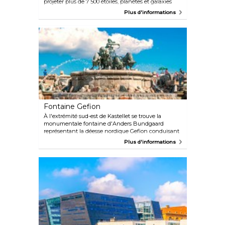
projeter plus de 7 500 étoiles, planètes et galaxies
dans son théâtre spatial en forme de dôme. Le
Plus d'informations
centre projette également des films IMAX et 3D sur
des sujets variés, des dinosaures aux îles Galápagos.
Bien que les films soient narrés en danois, des
écouteurs en anglais sont disponibles à la billetterie.
Fontaine Gefion
À l'extrémité sud-est de Kastellet se trouve la
monumentale fontaine d'Anders Bundgaard
représentant la déesse nordique Gefion conduisant
d'imperturbables bœufs. La fontaine a été offerte à
Plus d'informations
la ville par la Fondation Carlsberg pour célébrer le
50e anniversaire de la brasserie en 1897.