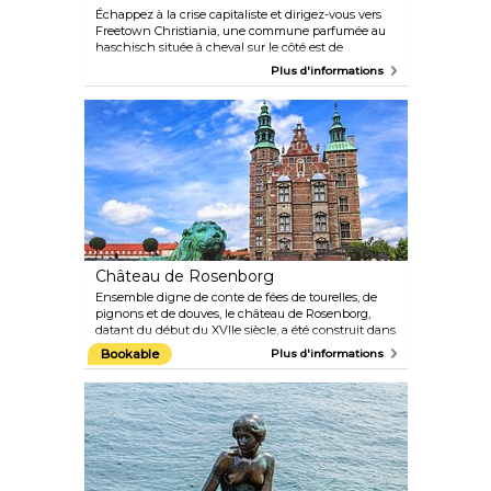
Échappez à la crise capitaliste et dirigez-vous vers
Freetown Christiania, une commune parfumée au
haschisch située à cheval sur le côté est de
Christianshavn. Depuis sa création par des squatters
Plus d'informations
en 1971, le quartier a attiré des non-conformistes du
monde entier, attirés par le concept d'entreprise
collective, d'ateliers et de vie communautaire.
Explorez au-delà de la célèbre « Pusher Street » du
village, bordée de marchands louches de haschisch
et de marijuana qui n'apprécient pas les photos, et
vous tomberez sur un pays des merveilles
bucoliques composé de maisons fantaisistes
rafistolées, d'agréables jardins, de restaurants, de
brasseries en plein air et de salles de concert.
Château de Rosenborg
Ensemble digne de conte de fées de tourelles, de
pignons et de douves, le château de Rosenborg,
datant du début du XVIIe siècle, a été construit dans
le style de la Renaissance néerlandaise entre 1606 et
Bookable
Plus d'informations
1633 par le roi Christian IV pour lui servir de
résidence d'été. Aujourd'hui, les 24 chambres
supérieures du château sont classées par ordre
chronologique et abritent le mobilier et les portraits
de chaque monarque, de Christian IV à Frederik VII.
Le clou de la visite sont les trésors du sous-sol, qui
abrite les scintillants joyaux de la couronne, dont la
glorieuse couronne de Christian IV et l'épée ornée