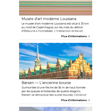
Musée d'art moderne Louisiana
Le musée d'art moderne Louisiana est situé à 35 km
au nord de Copenhague, sur les rives du détroit
d'Øresund à Humlebæk. L'interaction entre art,
nature et architecture est ici unique et acclamée
Plus d'informations
dans le monde entier, et le musée est souvent salué
comme « probablement le plus beau musée du
monde ». La collection comprend des pans
importants de l'art du XXe siècle, et le musée
constitue un cadre idéal pour les grandes
expositions, les concerts, la littérature et plus encore.
Børsen — L'ancienne bourse
Surmontée d'une flèche de 56 m de haut formée
par les queues entrelacées de quatre dragons,
Børsen se démarque des autres bourses. Construit
sous le règne animé de Christian IV au début du
Plus d'informations
XVIIe siècle, le bâtiment est considéré comme l'un
des plus beaux exemples de l'architecture de la
Renaissance hollandaise au Danemark, avec ses