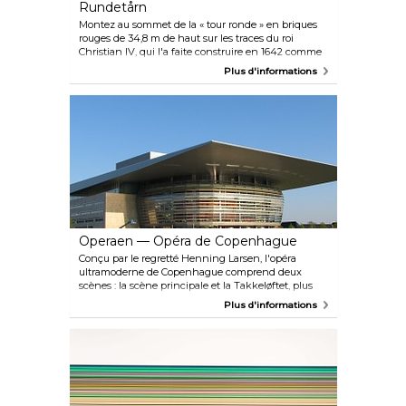
Rundetårn
Montez au sommet de la « tour ronde » en briques
rouges de 34,8 m de haut sur les traces du roi
Christian IV, qui l'a faite construire en 1642 comme
observatoire astronomique et tour pour la nouvelle
Plus d'informations
église universitaire, Trinitatis. Vous suivrez
également les traces du cheval du tsar Pierre le
Grand et, selon la légende, celles d'une voiture qui a
gravi la rampe en spirale de la tour en 1902.
Operaen — Opéra de Copenhague
Conçu par le regretté Henning Larsen, l'opéra
ultramoderne de Copenhague comprend deux
scènes : la scène principale et la Takkeløftet, plus
petite et plus expérimentale. Le répertoire couvre
Plus d'informations
toute la gamme des classiques à succès à l'opéra
contemporain. Bien que l'opéra soit parfois chanté
en anglais, tous les surtitres sont uniquement en
danois. Les billets peuvent être réservés directement
via le site Web.