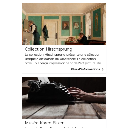
des plats à l'extérieur en été, ou découvrir la librairie
Motto Charlottenborg. Le Kunsthal Charlottenborg
est situé à Nyhavn, à côté du canal, juste derrière
Kongens Nytorv.
Collection Hirschsprung
La collection Hirschsprung présente une sélection
unique d'art danois du XIXe siècle. La collection
offre un aperçu impressionnant de l'art pictural de
cette période, l'un des plus passionnants et
Plus d'informations
dynamiques de l'art danois. Vous y trouverez des
œuvres de maîtres tels que Hammershøi,
Eckersberg, Købke, Ancher et Krøyer. Le musée est
situé dans l'un des plus beaux parcs au centre de
Copenhague, Østre Anlæg.
Musée Karen Blixen