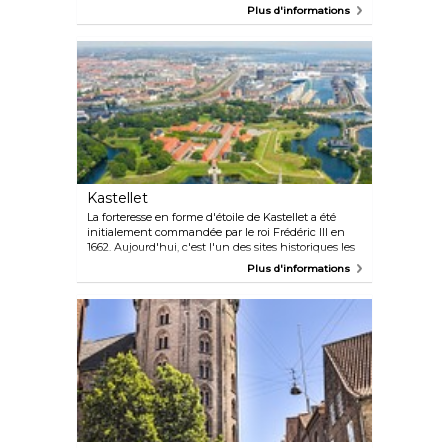
magnifiques salles de réception royales, les ruines
Plus d'informations
du XIe siècle et la cuisine royale, qui peuvent toutes
être visitées séparément ou grâce à un ticket
unique. L'accès au parc du palais, aux galeries
publiques (uniquement pendant les débats
parlementaires) et à la tour est gratuit. La tour offre
d'ailleurs une vue imprenable sur la capitale
danoise.
Kastellet
La forteresse en forme d'étoile de Kastellet a été
initialement commandée par le roi Frédéric III en
1662. Aujourd'hui, c'est l'un des sites historiques les
plus évocateurs de Copenhague, avec ses remparts
Plus d'informations
recouverts d'herbe et ses douves entourant de belles
casernes du XVIIIe siècle, ainsi qu'une chapelle
utilisée occasionnellement pour des concerts. Un
moulin à vent historique orne les remparts, offrant
une vue splendide sur le port et l'impressionnant
dôme de Marmorkirken, semblable à celui du
Vatican.