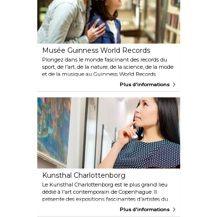
Danemark accueille une grande variété
d'expositions fascinantes.
Musée Guinness World Records
Plongez dans le monde fascinant des records du
sport, de l'art, de la nature, de la science, de la mode
et de la musique au Guinness World Records
Museum situé au cœur de Copenhague. Rencontrez
Plus d'informations
des personnages extraordinaires, comme l'homme
le plus grand du monde, qui mesure 272 cm, ou
regardez l'installation de 1 382 101 dominos tomber.
Plongez dans le monde de la musique avec Michael
Jackson, et de la mode avec Marilyn Monroe. Cette
expérience familiale promet un voyage divertissant
à travers des records captivants et des personnalités
emblématiques.
Kunsthal Charlottenborg
Le Kunsthal Charlottenborg est le plus grand lieu
dédié à l'art contemporain de Copenhague. Il
présente des expositions fascinantes d'artistes du
Danemark et du monde entier. Vous pouvez
Plus d'informations
également faire une pause à l'excellent café qui sert