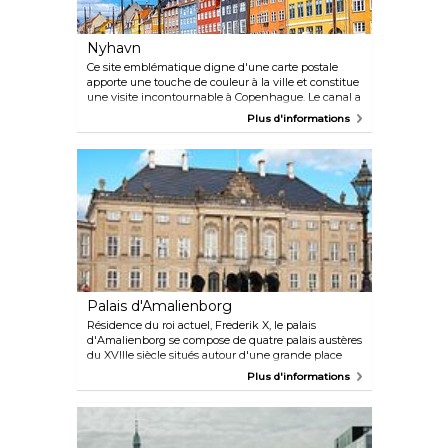
Nyhavn
Ce site emblématique digne d'une carte postale
apporte une touche de couleur à la ville et constitue
une visite incontournable à Copenhague. Le canal a
été construit pour relier Kongens Nytorv au port et a
Plus d'informations
longtemps été un lieu de prédilection pour les
marins et les écrivains, dont Hans Christian
Andersen, qui a écrit « The Tinderbox », « Little
Claus and Big Claus » et « La princesse et le petit
pois » alors qu'il vivait au numéro 20, et a également
vécu aux numéros 18 et 67. Promenez-vous le long
du port et prenez un verre en soirée dans l'un des
nombreux établissements attrayants, dont la
plupart sont équipés de chauffage et de couvertures
pour passer un moment agréable, même lorsque les
soirées sont fraiches.
Palais d'Amalienborg
Résidence du roi actuel, Frederik X, le palais
d'Amalienborg se compose de quatre palais austères
du XVIIIe siècle situés autour d'une grande place
pavée. Amalienborg est notamment célèbre pour le
Plus d'informations
Royal Life Guard, et les visiteurs peuvent assister à la
relève quotidienne de la garde, une marche
cérémonielle depuis le château de Rosenborg à
travers les rues arrivant à Amalienborg à midi.