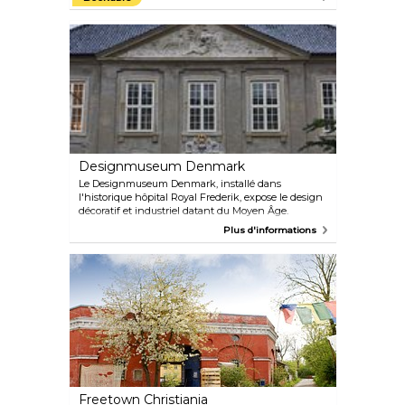
d'une heure sur les canaux pittoresques de
Copenhague pour découvrir les principales
attractions de la ville, comme le palais
d'Amalienborg, résidence de la famille royale
danoise, la statue de la Petite Sirène et le
magnifique opéra de Copenhague. Naviguez dans
le quartier des canaux de Christianshavn parmi les
maisons de ville colorées, les ruelles pavées et les
péniches habitées, tout en apprenant l'histoire du
roi Christian IV.
Designmuseum Denmark
Le Designmuseum Denmark, installé dans
l'historique hôpital Royal Frederik, expose le design
décoratif et industriel datant du Moyen Âge.
Célébrant des icônes danoises comme Arne
Plus d'informations
Jacobsen, Jacob Jensen et Kaare Klint, il propose un
mélange d'expositions permanentes et temporaires,
une boutique et un café d'été dans une charmante
cour.
Freetown Christiania