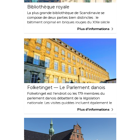
Bibliothèque royale
La plus grande bibliothèque de Scandinavie se
compose de deux parties bien distinctes : le
bâtiment original en briques rouges du XIXe siècle
et l'impressionnante extension « Black Diamond »,
Plus d'informations
un parallélogramme incliné fait de granit noir
élégant et de verre trempé. Depuis le grand atrium
donnant sur le port, un escalator mène à une
fresque de 210 mètres carrés au plafond réalisée par
le célèbre artiste danois Per Kirkeby. Au bout du
couloir se trouvent la « vieille bibliothèque » et sa
salle de lecture nordique aux allures de Poudlard,
ornée de lampes de bureau vintage et de colonnes
classiques.
Folketinget — Le Parlement danois
Folketinget est l'endroit où les 179 membres du
parlement danois débattent de la législation
nationale. Les visites guidées incluent également le
Wanderer's Hall, qui contient la copie originale de la
Plus d'informations
Constitution du Royaume du Danemark,
promulguée en 1849. En dehors de la haute saison
estivale, les visites guidées ont généralement lieu à
13 heures certains dimanches et jours fériés. Les
dates sont indiquées sur le site Web, où vous pouvez
également réserver des billets pour les visites.