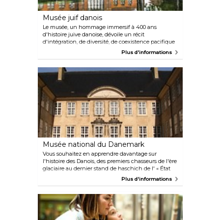
Musée juif danois
Le musée, un hommage immersif à 400 ans
d'histoire juive danoise, dévoile un récit
d'intégration, de diversité, de coexistence pacifique
et d'humanité. Le spectaculaire espace d'exposition
Plus d'informations
a été conçu par l'architecte de renommée mondiale
Daniel Libeskind.
Musée national du Danemark
Vous souhaitez en apprendre davantage sur
l'histoire des Danois, des premiers chasseurs de l'ère
glaciaire au dernier stand de haschich de l' « État
libre » de Christiania ? Vous voulez voir l'une des
Plus d'informations
plus grandes collections d'expositions représentant
les cultures du monde entier ? Le Musée national
du Danemark est un incontournable pour tous les
visiteurs de Copenhague. Le plus important et le
plus grand musée culturel et historique du