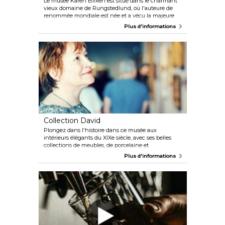
Le musée Karen Blixen est situé dans le charmant
vieux domaine de Rungstedlund, où l'auteure de
renommée mondiale est née et a vécu la majeure
partie de sa vie. Découvrez l'atmosphère unique des
Plus d'informations
pièces où des livres tels que « Out of Africa » et
« Seven Gothic Tales » ont été écrits. Le musée
dispose également d'un parc, d'un café agréable et
de nombreuses expositions et événements spéciaux
tout au long de l'année.
Collection David
Plongez dans l'histoire dans ce musée aux
intérieurs élégants du XIXe siècle, avec ses belles
collections de meubles, de porcelaine et
d'argenterie, ainsi que des œuvres de nombreux
Plus d'informations
peintres danois de renom, tels que Jens Juel et
Christen Købke ou Vilhelm Hammershøi, célèbres
dans le monde entier. Découvrez ensuite un monde
culturel complètement différente grâce à l'une des
plus grandes collections d'art islamique au monde.