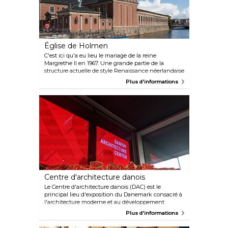
Église de Holmen
C'est ici qu'a eu lieu le mariage de la reine
Margrethe II en 1967. Une grande partie de la
structure actuelle de style Renaissance néerlandaise
date de 1641, mais la nef de l'église a été construite à
Plus d'informations
l'origine en 1562 pour servir de forge d'ancres, avant
que le lieu soit transformé en église pour la Royal
Navy en 1619. La chapelle funéraire du bâtiment
contient les ossements de l'amiral Niels Juel, qui a
repoussé les Suédois lors de la bataille cruciale de la
baie de Køge en 1677. Parmi les autres points forts,
citons un retable et une chaire en chêne du XVIIe
siècle finement sculptés.
Centre d'architecture danois
Le Centre d'architecture danois (DAC) est le
principal lieu d'exposition du Danemark consacré à
l'architecture moderne et au développement
urbain. Il est situé dans un ancien entrepôt au bord
Plus d'informations
de l'eau. Le DAC propose des expositions
temporaires, des discussions, des débats et des