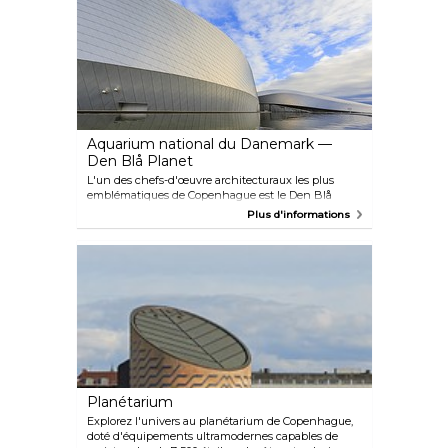
pignons richement ornés. Sa chambre de
commerce toujours en activité est la plus ancienne
d'Europe, bien que le bâtiment ne soit
généralement pas ouvert au public.
Aquarium national du Danemark —
Den Blå Planet
L'un des chefs-d'œuvre architecturaux les plus
emblématiques de Copenhague est le Den Blå
Planet (la planète bleue), le plus grand aquarium
Plus d'informations
d'Europe du Nord, qui abrite des milliers d'animaux
et 7 millions de litres d'eau. Il propose une
expérience passionnante et unique alliant
divertissement et connaissances dans un cadre
spectaculaire. Le lieu vaut vraiment le détour.
Planétarium
Explorez l'univers au planétarium de Copenhague,
doté d'équipements ultramodernes capables de