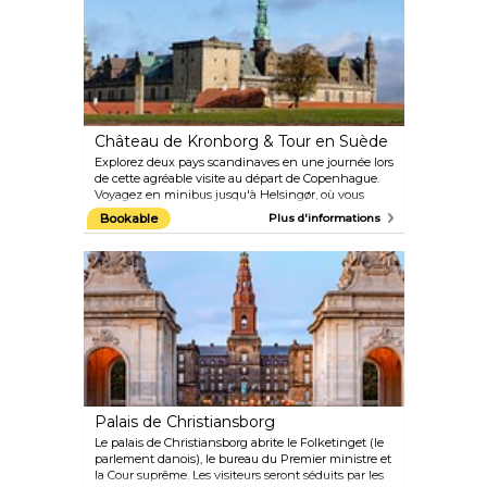
été, lorsque la scène en plein air de Plænen
accueille des concerts de rock gratuits de groupes
danois (et parfois de stars internationales).
Château de Kronborg & Tour en Suède
Explorez deux pays scandinaves en une journée lors
de cette agréable visite au départ de Copenhague.
Voyagez en minibus jusqu'à Helsingør, où vous
pourrez visiter le château de Kronborg, inscrit au
Bookable
Plus d'informations
patrimoine mondial de l'UNESCO, immortalisé dans
le « Hamlet » de Shakespeare. Montez ensuite à
bord d'un ferry pour la Suède pour découvrir les
points forts de la ville universitaire historique de
Lund et de la ville animée de Malmö.
Palais de Christiansborg
Le palais de Christiansborg abrite le Folketinget (le
parlement danois), le bureau du Premier ministre et
la Cour suprême. Les visiteurs seront séduits par les