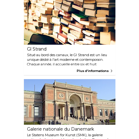
événements culturels. Déjeunez au café et ne
manquez pas de vous arrêter à la librairie qui
propose une des meilleures sélections de livres sur
l'architecture et le design.
Gl Strand
Situé au bord des canaux, le Gl Strand est un lieu
unique dédié à l'art moderne et contemporain.
Chaque année, il accueille entre six et huit
expositions présentant les dernières tendances de
Plus d'informations
l'art moderne, ainsi que des conférences d'artistes,
des performances et d'autres événements.
Galerie nationale du Danemark
Le Statens Museum for Kunst (SMK), la galerie