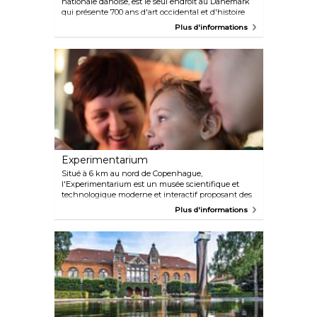
nationale danoise, est le seul endroit au Danemark
qui présente 700 ans d'art occidental et d'histoire
culturelle sous un même toit. Une visite au musée
Plus d'informations
signifie donc une rencontre artistique entre l'art
classique, moderne et contemporain, à l'image de
l'architecture du bâtiment qui représente une
fusion du nouveau et de l'ancien.
Experimentarium
Situé à 6 km au nord de Copenhague,
l'Experimentarium est un musée scientifique et
technologique moderne et interactif proposant des
expériences et des activités passionnantes qui
Plus d'informations
intéresseront immédiatement vos enfants au
monde des sciences. Parmi les activités proposées,
citons « Le tunnel des sens » et « Le labyrinthe de
lumière ».