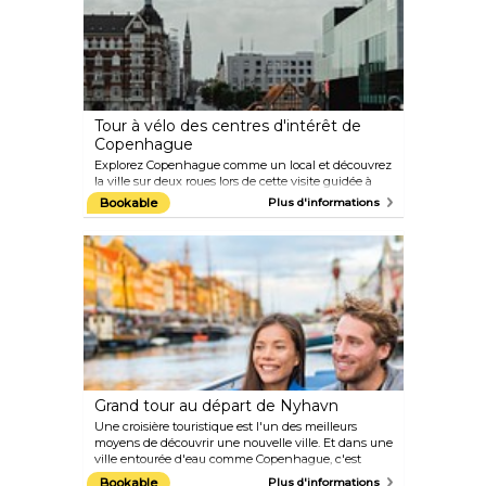
Tour à vélo des centres d'intérêt de
Copenhague
Explorez Copenhague comme un local et découvrez
la ville sur deux roues lors de cette visite guidée à
vélo de 3 heures. Montez à vélo et découvrez les
Bookable
Plus d'informations
points forts de la capitale danoise, notamment la
statue de la Petite Sirène, le château de Rosenborg
et Christiania, le quartier le plus hippie de
Copenhague. Dégustez une cuisine traditionnelle à
Torvehallerne, une halle de restauration moderne, et
découvrez la culture danoise en parcourant
différents quartiers et sites historiques à vélo.
Grand tour au départ de Nyhavn
Une croisière touristique est l'un des meilleurs
moyens de découvrir une nouvelle ville. Et dans une
ville entourée d'eau comme Copenhague, c'est
l'introduction parfaite ! Participez à cette croisière
Bookable
Plus d'informations