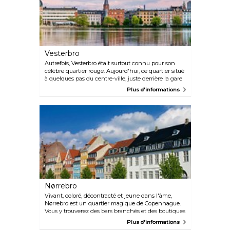
agréable et tendance, est une petite rue
commerçante animée qui relie Vesterbrogade et le
début de Frederiksberg Allé à Gammel Kongevej.
Frederiksberg est également une oasis de verdure
avec les jardins de Frederiksberg, le jardin
romantique de la faculté des sciences de la vie et le
Søndermarken.
Vesterbro
Autrefois, Vesterbro était surtout connu pour son
célèbre quartier rouge. Aujourd'hui, ce quartier situé
à quelques pas du centre-ville, juste derrière la gare
centrale, est l'un des endroits les plus branchés de
Plus d'informations
Copenhague, non seulement pour vivre, mais aussi
pour faire du shopping, manger, boire un verre et
passer une soirée inoubliable.
Nørrebro
Vivant, coloré, décontracté et jeune dans l'âme,
Nørrebro est un quartier magique de Copenhague.
Vous y trouverez des bars branchés et des boutiques
de créateurs à la mode jouxtant des petits bars un
Plus d'informations
peu louches et des kebab bon marché. Si vous