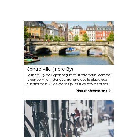
Centre-ville (Indre By)
Le Indre By de Copenhague peut être défini comme
le centre-ville historique, qui englobe le plus vieux
quartier de la ville avec ses jolies rues étroites et ses
maisons originales. Le centre-ville regorge de
Plus d'informations
boutiques, de bars, de restaurants, de parcs, de
nombreux canaux et, bien sûr, de Nyhavn, le port
coloré de Copenhague. La rue principale du centre-
ville est Strøget, qui va de la place de la mairie à
Kongens Nytorv. Strøget est toujours fréquenté par
une myriade d'artistes de rue, mais n'oubliez pas de
faire un tour dans les jolies rues secondaires comme
Frederiksberggade, Nygade et Vimmelskaftet.