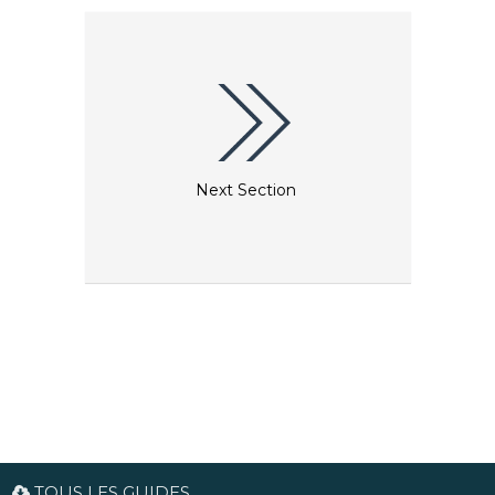
aimez les petites boutiques de design, rendez-vous
à Elmegade ou Jægersborggade, et si vous aimez les
antiquités, vous trouverez votre bonheur à
Ravnsborggade. À Sankt Hans Torv et dans les rues
environnantes, vous aurez l'embarras du choix pour
dîner et prendre un verre. Au cimetière d'Assistens,
vous pourrez visiter les tombes de Danois célèbres,
tels que le célèbre écrivain de contes de fées Hans
Christian Andersen ou le philosophe Søren
Kierkegaard.
Next Section
TOUS LES GUIDES