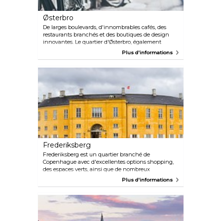
Østerbro
De larges boulevards, d'innombrables cafés, des
restaurants branchés et des boutiques de design
innovantes. Le quartier d'Østerbro, également
appelé Copenhagen Ø, quoique un peu chic et
Plus d'informations
extravagant, reste en même temps sans prétention.
Østerbro est situé au nord du centre-ville de
Copenhague, près de la vieille porte Østerport.
Achetez des articles de design au WAUW, dégustez
une bière artisanale au Søernes Ølbar ou détendez-
vous et reposez-vous à Fælledparken, le plus grand
parc public du Danemark.
Frederiksberg
Frederiksberg est un quartier branché de
Copenhague avec d'excellentes options shopping,
des espaces verts, ainsi que de nombreux
restaurants, cafés et boutiques de produits locaux. Il
Plus d'informations
est considéré comme plus chic que Nørrebro et
Vesterbro et sa population est généralement un peu
plus âgée et plus établie. La rue principale qui
traverse Frederiksberg est Gammel Kongevej, « Old
Kings Road ». Værnedamsvej, considérée comme