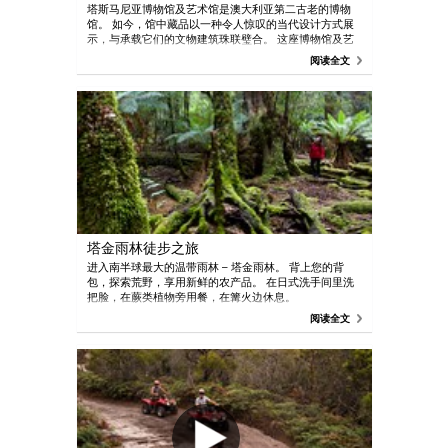
塔斯马尼亚博物馆及艺术馆是澳大利亚第二古老的博物
馆。 如今，馆中藏品以一种令人惊叹的当代设计方式展
示，与承载它们的文物建筑珠联璧合。 这座博物馆及艺
术馆被当地人称为 TMAG，其艺术藏品包括塔斯马尼亚
阅读全文
殖民时期的作品，以及当代澳大利亚和国际艺术家的作
品。
塔金雨林徒步之旅
进入南半球最大的温带雨林 – 塔金雨林。 背上您的背
包，探索荒野，享用新鲜的农产品。 在日式洗手间里洗
把脸，在蕨类植物旁用餐，在篝火边休息。
阅读全文