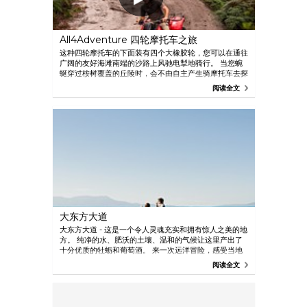
All4Adventure 四轮摩托车之旅
这种四轮摩托车的下面装有四个大橡胶轮，您可以在通往
广阔的友好海滩南端的沙路上风驰电掣地骑行。 当您蜿
蜒穿过桉树覆盖的丘陵时，会不由自主产生骑摩托车去探
索菲欣纳半岛上偏僻角落的念头。 经过乱石丛生的山
阅读全文
谷，见到一个早已废弃的矿工小屋，最后到达海岸边。
在正宗的东海岸风格中，下午茶休息就是吃着小饼干，映
入眼帘的是碧波荡漾的大海和巨大花岗岩上生长的犹如铺
开的野餐地毯一样的橘色地衣。 对于那些希望寻找菲欣
纳国家公园独特风景的游客来说，这种骑四轮摩托车探险
的方式最能满足您的好奇心。
大东方大道
大东方大道 - 这是一个令人灵魂充实和拥有惊人之美的地
方。 纯净的水、肥沃的土壤、温和的气候让这里产出了
十分优质的牡蛎和葡萄酒。 来一次远洋冒险，感受当地
人的热情，这里拥有实现完美海边度假的一切要素。 在
阅读全文
奥福德和火湾之间，有一片绝美的白色海滩，还有湛蓝的
海水和鲜艳的橙色巨石，恍如在画中一样。 亲眼看一看
塔斯马尼亚的东海岸，将令您永生难忘。 品尝肥美的牡
蛎，在撒满贝壳的沙滩上散步。 停一停，享受悠闲时