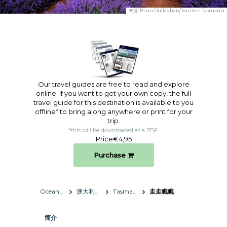
来源:
Brian Dullaghan/Tourism Tasmania
Our travel guides are free to read and explore
online. If you want to get your own copy, the full
travel guide for this destination is available to you
offline* to bring along anywhere or print for your
trip.​
*this will be downloaded as a PDF.
Price
€4,95
Purchase
Oceania
澳大利亞
Tasmania
走走瞧瞧
简介