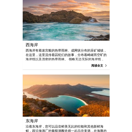
西海岸
西海岸有着迷宫般的热带雨林、成网状分布的采矿城镇，
在这里，这里流传着囚犯们的故事，分布着崎岖而空旷的
海岸线以及茂密的热带雨林。 领略无边无际的海岸线，
探险澳大利亚最大、世界第二大温带雨林-塔吉尼。 科林
阅读全文
纳 (Corinna) 这座历史悠久的采矿小镇坐落在丛林深
处，这里是乘船游玩、划皮艇和丛林徒步旅行的好去处。
在最原始的环境见证自然之美，在崎岖未造破坏的土地上
与地球人相遇，探索陆地边界的生活。
东海岸
沿着东海岸，您可以品尝鲜美无比的牡蛎和其他新鲜海
鲜，跟沿海酒厂的葡萄酒酿造师一起品尝美酒，在海豚的