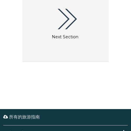
光，在大东方大道，沿着曲折的海岸线，在广袤的海滩上
漫步，观赏绝美的海岸风光，放空身心，任微风拂面。
Next Section
所有的旅游指南