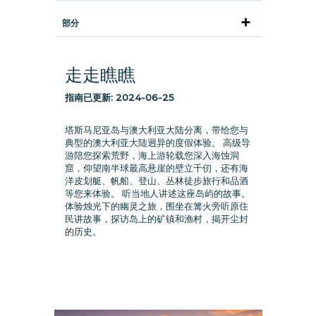
部分
走走瞧瞧
指南已更新:
2024-06-25
塔斯马尼亚岛与澳大利亚大陆分离，带给您与
典型的澳大利亚大陆迥异的度假体验。 高级导
游陪您探索荒野，海上游轮载您深入海蚀洞
窟，仰望南半球最高悬崖的壁立千仞，还有海
洋皮划艇、帆船、登山、丛林徒步旅行和品酒
等您来体验。 听当地人讲述这座岛屿的故事。
体验烛光下的幽灵之旅，围坐在篝火旁听原住
民讲故事，探访岛上的矿镇和渔村，揭开尘封
的历史。