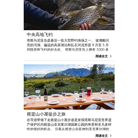
中央高地飞钓
塔斯马尼亚岛是最后一批大型野钓渔场之一。 玻璃般闪
亮的泻湖、偏远的高原湖泊和乱石河流旁是 9 月至 5 月
间隐居和飞钓的好去处。 塔斯马尼亚岛上拥有 3,000 多
处湖泊、河流和溪流。 您会惊喜地发现河流湖泊中几乎
阅读全文
随处可见棕鳟和虹鳟。 复杂多变的地形也带来了一些令
人难忘的挑战。
摇篮山小屋徒步之旅
在导游带领下走摇篮山小屋步道是发现塔斯马尼亚世界遗
产保护区内摇篮山圣克莱尔湖国家公园的奇景和非凡多样
性的很好的机会。 沿着从摇篮山谷延伸到圣克莱尔湖的
标志性的陆上小径步行，一路饱览美景。 晚上，在舒适
阅读全文