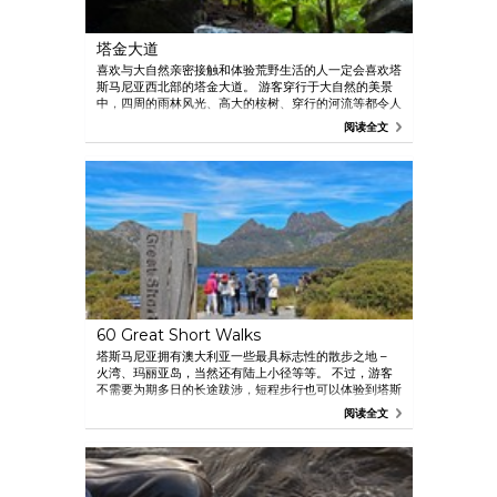
塔金大道
喜欢与大自然亲密接触和体验荒野生活的人一定会喜欢塔
斯马尼亚西北部的塔金大道。 游客穿行于大自然的美景
中，四周的雨林风光、高大的桉树、穿行的河流等都令人
心旷神怡。 构成环路的是一个令人惊叹的天然地质结
阅读全文
构，名为 Trowutta Arch 雨林步道。
60 Great Short Walks
塔斯马尼亚拥有澳大利亚一些最具标志性的散步之地 –
火湾、玛丽亚岛，当然还有陆上小径等等。 不过，游客
不需要为期多日的长途跋涉，短程步行也可以体验到塔斯
马尼亚的精华。 沿着塔斯马尼亚著名的 60 Great Short
阅读全文
Walks 前进。 无论是步行 20 分钟还是几个小时，都有
机会看到塔斯马尼亚最美的地标区域。