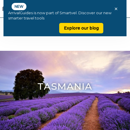
NEW
×
ArrivalGuides is now part of Smartvel. Discover our new
smarter travel tools
Explore our blog
TASMANIA