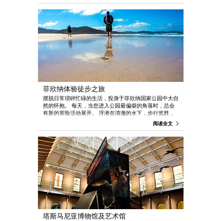
的私人小屋中放松休息，享受热水淋浴和三道菜的餐点。
菲欣纳体验徒步之旅
摆脱日常琐碎忙碌的生活，投身于菲欣纳国家公园中大自
然的怀抱。 每天，当您进入公园最偏僻的角落时，总会
有新的冒险活动展开。 浮潜在清澈的水下，步行览胜，
在哈泽德山下酒杯湾白色的沙滩上散步。 晚上冲一个热
阅读全文
水淋浴、泡深浴，在壁炉旁啜饮葡萄酒。 在旅馆的图书
馆中静静地阅读，观看野生动物，享受主人准备的美味佳
肴。
塔斯马尼亚博物馆及艺术馆