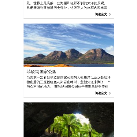
景、世界上最高的一些海崖和狂野不驯的大洋的景观。
从老鹰颈到亚瑟港历史遗址，这段迷人的旅程内容丰富，
令人难忘：听囚犯的历史故事、观赏自然美景、体验惊险
阅读全文
刺激的冒险活动、与大海和野生动物不期而遇，还有美酒
佳肴供您享用。
菲欣纳国家公园
当您第一次看到菲欣纳国家公园的大牡蛎湾以及远处哈泽
德山脉的三座粉红色花岗岩山峰时，您就知道来到了一个
与众不同的地方。 菲欣纳国家公园位于塔斯马尼亚美丽
的东海岸，占据了菲欣纳半岛的大部分。 这个 10,000 公
阅读全文
顷的公园拥有奇丽无比的自然资源，包括俯视半岛的哈泽
德山的花岗岩峰，以及深受摄影师喜爱的标志性景观 - 葡
萄酒杯湾。 这里也是一个野生动物栖息地，生活着塔斯
马尼亚沙袋鼠、白胸海雕和红颈小袋鼠。 公园里长长短
短的步道通向僻静的海湾、干净的海滩和鸟儿成群结队的
泻湖。