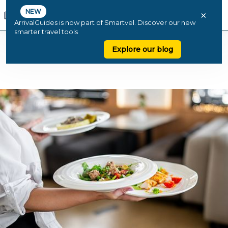
NEW
×
ArrivalGuides is now part of Smartvel. Discover our new
smarter travel tools
Explore our blog