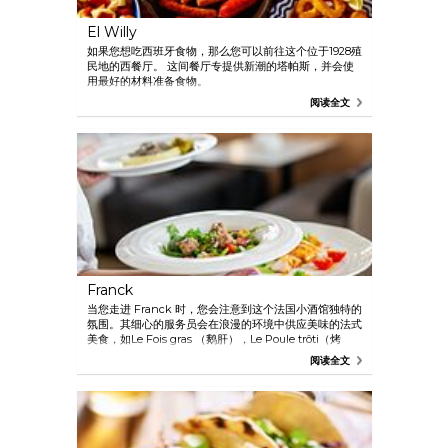
El Willy
如果您想吃西班牙食物，那么您可以前往这个位于1928殖
民地的西餐厅。 这间餐厅专提供新潮的塔帕斯，并会使
用最好的材料准备食物。
阅读全文
Franck
当您走进 Franck 时，您会注意到这个法国小酒馆独特的
氛围。其细心的服务员会在浪漫的环境中供应美味的法式
美食，如Le Fois gras （鹅肝），Le Poule trôti（烤
鸡）和La cote de boeuf（进口澳大利亚牛排）。餐厅还
阅读全文
拥有自己的酒窖，提供300个酒样参考。