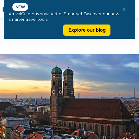
NEW
×
ArrivalGuides is now part of Smartvel. Discover our new
smarter travel tools
Explore our blog