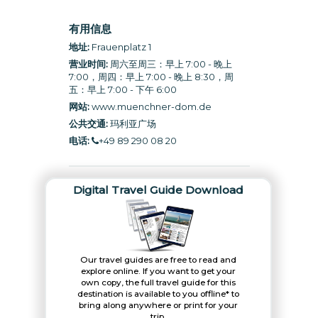
有用信息
地址:
Frauenplatz 1
营业时间:
周六至周三：早上 7:00 - 晚上
7:00，周四：早上 7:00 - 晚上 8:30，周
五：早上 7:00 - 下午 6:00
网站:
www.muenchner-dom.de
公共交通:
玛利亚广场
电话:
+49 89 290 08 20
Digital Travel Guide Download
Our travel guides are free to read and
explore online. If you want to get your
own copy, the full travel guide for this
destination is available to you offline* to
bring along anywhere or print for your
trip.​