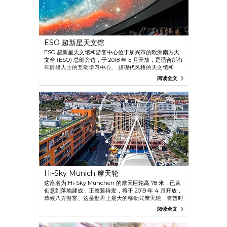
ESO 超新星天文馆
ESO 超新星天文馆和游客中心位于加兴市的欧洲南方天
文台 (ESO) 总部旁边，于 2018 年 5 月开放，是适合所有
年龄段人士的互动学习中心。 超现代风格的天文馆和
360 度的圆顶是它的一大亮点。 馆中以德语和英语提供
阅读全文
共十个不同地点的导览，游客可以在这里更多地了解科学
和宇宙的本质
Hi-Sky Munich 摩天轮
这座名为 Hi-Sky München 的摩天巨轮高 78 米，已从
创意到落地建成，正整装待发，将于 2019 年 4 月开放，
恭候八方游客。这是世界上最大的移动式摩天轮，将暂时
安置在将于 2021 年建成的巴伐利亚广播交响乐团新音乐
阅读全文
厅的位置。