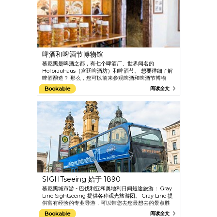
啤酒和啤酒节博物馆
慕尼黑是啤酒之都，有七个啤酒厂、世界闻名的
Hofbräuhaus（宫廷啤酒坊）和啤酒节。 想要详细了解
啤酒酿造？ 那么，您可以前来参观啤酒和啤酒节博物
馆： 在这里您可以了解啤酒的全部历史，从大迁徙到修
Bookable
阅读全文
道院、酿酒和 1516 年的《纯正啤酒法》，以及慕尼黑啤
酒的质量。 啤酒节也有悠久的历史，最开始是为了庆祝
路德维希一世与萨克森-希尔德伯格豪森公主特雷莎的婚
姻，随着时间的发展，现已成为世界上最盛大的民间节
日。 博物馆也展示了传统的慕尼黑中产阶级的家庭。
SIGHTseeing 始于 1890
慕尼黑城市游 - 巴伐利亚和奥地利日间短途旅游： Gray
Line Sightseeing 提供各种观光旅游团。 Gray Line 提
供富有经验的专业导游，可以带您去您最想去的景点胜
地。 一日游项目包括童话国王路德维希二世的梦幻城
Bookable
阅读全文