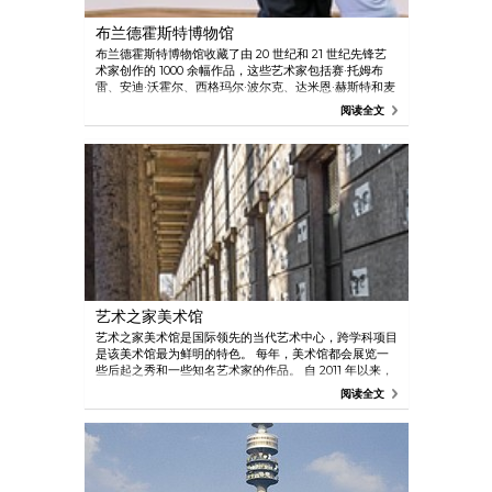
布兰德霍斯特博物馆
布兰德霍斯特博物馆收藏了由 20 世纪和 21 世纪先锋艺
术家创作的 1000 余幅作品，这些艺术家包括赛·托姆布
雷、安迪·沃霍尔、西格玛尔·波尔克、达米恩·赫斯特和麦
克·凯利。 博物馆还展示了最新的影像装置艺术。
阅读全文
艺术之家美术馆
艺术之家美术馆是国际领先的当代艺术中心，跨学科项目
是该美术馆最为鲜明的特色。 每年，美术馆都会展览一
些后起之秀和一些知名艺术家的作品。 自 2011 年以来，
美术馆在一个其前身为防空洞的场馆里举办了多次展览，
阅读全文
用以展出来自戈兹现代艺术收藏馆的精选影像艺术作品。
除了举行展览和各种活动之外，美术馆还非常重视研究和
知识传播。