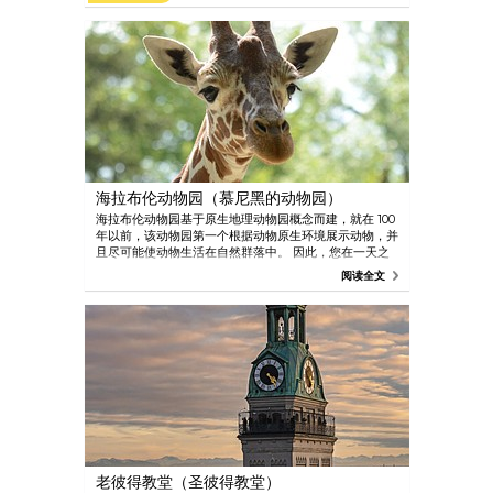
堡。 游客可以前往位于美丽的巴伐利亚阿尔卑斯山的庄
严的皇家城堡新天鹅堡，以及林德霍夫宫。 沿着世界著
名的浪漫之路，Gray Line 带您前往罗腾堡，这是德国南
部保存最好的中世纪小镇之一。 Gray Line Sightseeing
还会带您前去贝希特斯加登，在这里可以看到“鹰巢”。 奥
地利小城萨尔茨堡也是一处迷人的胜地。 欣赏莫扎特故
乡萨尔茨堡市内的风光，也可以在阿尔卑斯山美景环绕的
沃尔夫冈湖上泛舟观光。 Gray Line Sightseeing 也是
观光巴士和许多特殊观光（例如“纳粹德国下的慕尼黑和
德国文艺复兴”）的当地专家。
海拉布伦动物园（慕尼黑的动物园）
海拉布伦动物园基于原生地理动物园概念而建，就在 100
年以前，该动物园第一个根据动物原生环境展示动物，并
且尽可能使动物生活在自然群落中。 因此，您在一天之
内就可以看遍全世界的动物： 从企鹅到大象，从袋鼠到
阅读全文
海狮，从猛禽到食肉动物，无所不有。 激动人心的特色
亮点： - 与动物近距离接触的独特体验 - 日常喂食与动物
表演 - 个性化游览 - 游乐场和儿童动物园 - 动物园学校令
人振奋的课堂
老彼得教堂（圣彼得教堂）