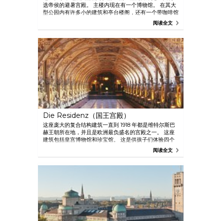
选帝侯的避暑宫殿。 主楼内现在有一个博物馆。 在其大
型公园内有许多小的建筑和亭台楼阁，还有一个带咖啡馆
的异域温室。 “童话国王”路德维希二世出生在宁芬堡宫，
阅读全文
其修建的最著名城堡新天鹅堡位于美丽的阿尔卑斯山麓，
非常适合单日往返的短途旅行。
Die Residenz（国王宫殿）
这座庞大的复合结构建筑一直到 1918 年都是维特尔斯巴
赫王朝所在地，并且是欧洲最负盛名的宫殿之一。 这座
建筑包括皇宫博物馆和珍宝馆。 这是供孩子们体验四个
世纪的皇家文化的理想之所。 千万不要错过国王宫殿附
阅读全文
近的 Odeonsplatz（音乐厅广场）上的 Hofgarten 公
园。 这是阿尔卑斯山北部最美丽的文艺复兴花园之一，
是可以将 Theatinerkirche（铁阿提纳教堂）的壮丽景
色尽收眼底的宁静绿洲。