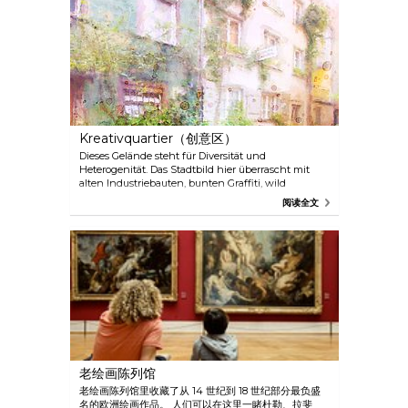
Kreativquartier（创意区）
Dieses Gelände steht für Diversität und
Heterogenität. Das Stadtbild hier überrascht mit
alten Industriebauten, bunten Graffiti, wild
wuchernden Gärten und schafft so eine
阅读全文
inspirierende Atmosphäre. 在这里，艺术家和设计师纷
纷开设和经营工作室。 这里不仅提供独立表演艺术所需
的排练和表演舞台，还能找到艺术和文化教育机构和倡
议。 社会与生态学初创企业在这里研究和测试其他社会
模式。 您可以在任何地方找到表演、展览、研讨会或音
乐会。 它们的内容、主题和美学很少出现在慕尼黑传统
文化议程中。 这个创意场所代表了多样性和差异性。 都
市风光与古老的工业建筑、五彩缤纷的涂鸦、野生花园相
映成趣，并营造出鼓舞人心的氛围。
老绘画陈列馆
老绘画陈列馆里收藏了从 14 世纪到 18 世纪部分最负盛
名的欧洲绘画作品。 人们可以在这里一睹杜勒、拉斐