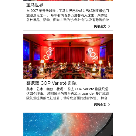
宝马世界
自 2007 年开放以来，宝马世界已经成为巴伐利亚最热门
旅游景点之一。 每年有两百多万游客涌入这里，来体验
各种展品、活动、面向儿童的“少年计划”以及有导游的游
览。
阅读全文
慕尼黑 GOP Varieté 剧院
美术、艺术、幽默、壮观： 前去 GOP Varieté 剧院只需
这四个理由。 精彩纷呈的舞台秀加上 Leander 餐厅或剧
院礼堂提供的烹饪佳肴，带给您全面的感官体验。 舞台
秀时间： 周三和周四 20:00，周五 17:30 和 21:00，周六
阅读全文
17:00 和 20:30，周日 15:00 和 18:30