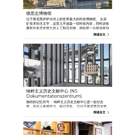
德意志博物馆
位于慕尼黑伊萨尔河上的世界最大的科技博物馆。 从采
矿技术到天文学，这里几乎涵盖一切科技内容，同时还收
藏有许多历史悠久的人工制品实物，例如第一台柴油发动
机。 这是可供孩子们参观的大型试验车间。 有两座附属
阅读全文
建筑： 一个在慕尼黑北部的 Schleissheim，专门展出飞
机；另一个在 Theresienhöhe，展出各种陆路运输工
具。 主馆最新加入了 ZNT，这是展示以纳米和生物技术
为特色的新技术的中心。
纳粹主义历史文献中心 (NS
Dokumentationszentrum)
独特的记忆符号： 纳粹主义历史文献中心是一处纪念
馆，供后人参观学习、铭记历史。 它位于慕尼黑历史悠
久的褐宫（“Braunes Haus”），这里曾是纳粹党
阅读全文
(NSDAP) 的政党总部。