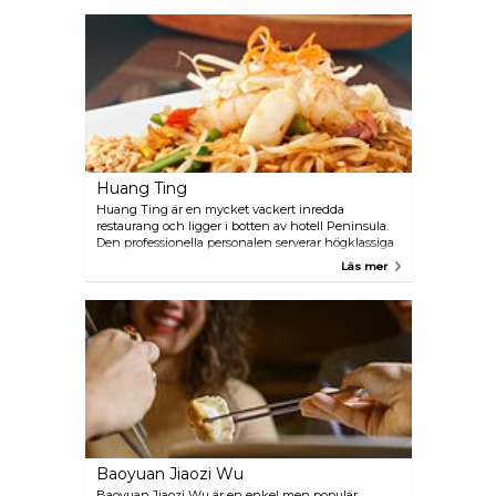
kött. Dessutom kan barnen göra sina egna
minipizzor. Restaurangen är öppet för både lunch
och middag och serverar mat för rimliga priser.
Huang Ting
Huang Ting är en mycket vackert inredda
restaurang och ligger i botten av hotell Peninsula.
Den professionella personalen serverar högklassiga
Kantonesiska maträtter som dim sum (små
Läs mer
asiatiska degknyten) och andra klassiska regionala
rätter såsom Szechuan chili räkor och den berömda
Peking ankan. Priset är lite högre än de andra
restaurangerna i området men väl värt pengarna.
Baoyuan Jiaozi Wu
Baoyuan Jiaozi Wu är en enkel men populär