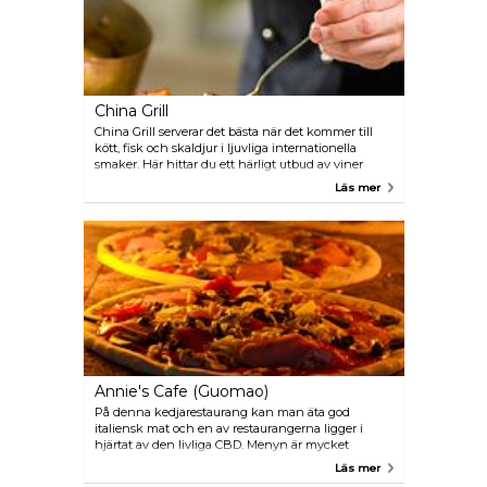
China Grill
China Grill serverar det bästa när det kommer till
kött, fisk och skaldjur i ljuvliga internationella
smaker. Här hittar du ett härligt utbud av viner
medan du njuter av en 360 graders utsikt över
Läs mer
Peking. Restaurangen finns inne i hotellet Park
Hyatt Beijing.
Annie's Cafe (Guomao)
På denna kedjarestaurang kan man äta god
italiensk mat och en av restaurangerna ligger i
hjärtat av den livliga CBD. Menyn är mycket
varierande, från klassiska italienska rätter såsom
Läs mer
pasta och risotto till soppor, sallader, skaldjur och