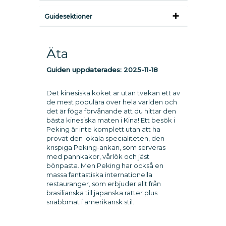
Guidesektioner
Äta
Guiden uppdaterades:
2025-11-18
Det kinesiska köket är utan tvekan ett av
de mest populära över hela världen och
det är föga förvånande att du hittar den
bästa kinesiska maten i Kina! Ett besök i
Peking är inte komplett utan att ha
provat den lokala specialiteten, den
krispiga Peking-ankan, som serveras
med pannkakor, vårlök och jäst
bönpasta. Men Peking har också en
massa fantastiska internationella
restauranger, som erbjuder allt från
brasilianska till japanska rätter plus
snabbmat i amerikansk stil.