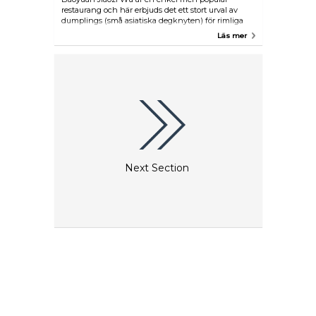
restaurang och här erbjuds det ett stort urval av
dumplings (små asiatiska degknyten) för rimliga
priser. På menyn hittar du även andra läckra
Läs mer
klassiska rätter. Det kan dock oftast vara fullsatt här
men väntetiden är oftast ganska kort.
Next Section