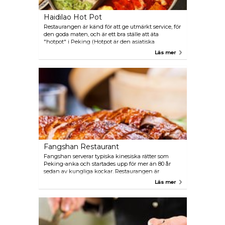
Haidilao Hot Pot
Restaurangen är känd för att ge utmärkt service, för
den goda maten, och är ett bra ställe att äta
"hotpot" i Peking (Hotpot är den asiatiska
motsvarigheten till den europeiska fonduen).
Läs mer
Atmosfären kan beskrivas som levande och varm.
Här kan man välja flera olika sorter av kött, fisk och
grönsaker. En mycket populär restaurang så det
kan bli fullsatt.
Fangshan Restaurant
Fangshan serverar typiska kinesiska rätter som
Peking-anka och startades upp för mer än 80 år
sedan av kungliga kockar. Restaurangen är
belägen i en grann herrgård vid sidan av sjön
Läs mer
Beihai.