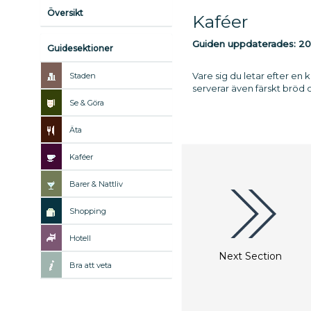
Översikt
Kaféer
Guiden uppdaterades:
20
Guidesektioner
Vare sig du letar efter en
Staden
serverar även färskt bröd 
Se & Göra
Äta
Kaféer
Barer & Nattliv
Shopping
Hotell
Next Section
Bra att veta