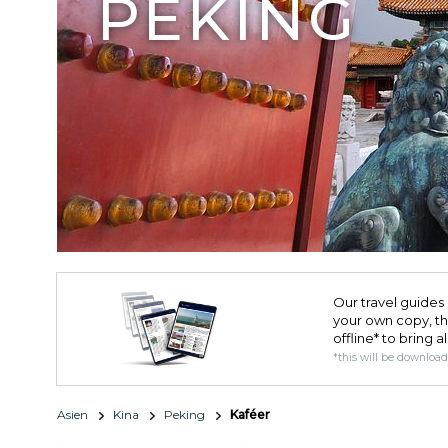
PEKING
Our travel guides 
your own copy, the 
offline* to bring a
*this will be downloa
Asien
Kina
Peking
Kaféer