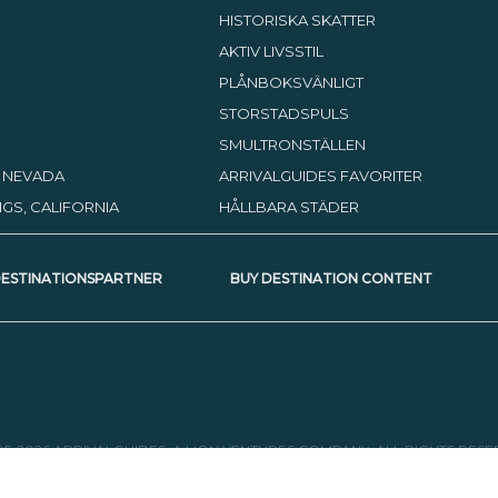
HISTORISKA SKATTER
AKTIV LIVSSTIL
PLÅNBOKSVÄNLIGT
STORSTADSPULS
SMULTRONSTÄLLEN
, NEVADA
ARRIVALGUIDES FAVORITER
GS, CALIFORNIA
HÅLLBARA STÄDER
DESTINATIONSPARTNER
BUY DESTINATION CONTENT
05-2026 ARRIVALGUIDES, A LION VENTURES COMPANY. ALL RIGHTS RESE