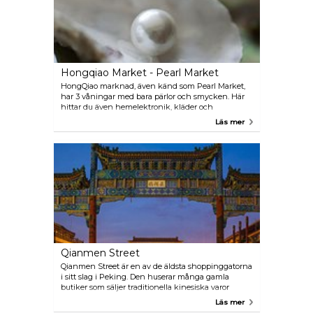
Hongqiao Market - Pearl Market
HongQiao marknad, även känd som Pearl Market,
har 3 våningar med bara pärlor och smycken. Här
hittar du även hemelektronik, kläder och
traditionella föremål.
Läs mer
Qianmen Street
Qianmen Street är en av de äldsta shoppinggatorna
i sitt slag i Peking. Den huserar många gamla
butiker som säljer traditionella kinesiska varor
såsom fina teer, mjuka siden- och bomullstyger och
Läs mer
skor.