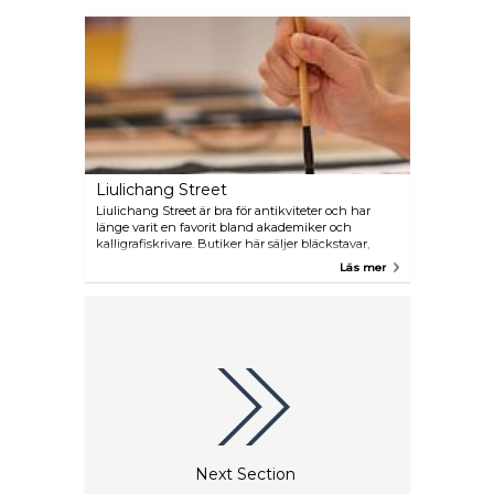
Liulichang Street
Liulichang Street är bra för antikviteter och har
länge varit en favorit bland akademiker och
kalligrafiskrivare. Butiker här säljer bläckstavar,
bläckpasta och andra kulturella varor samt
Läs mer
smycken. Om du funderar på att lära dig kalligrafi,
den sofistikerade kinesiska skriftkonsten, besök en
av butikerna på Liulichang för att välja den
lämpligaste utrustningen.
Next Section