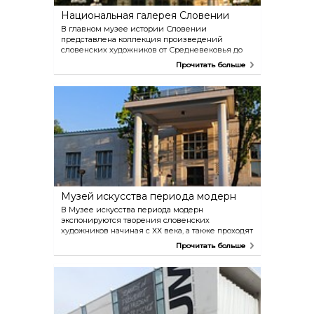
Национальная галерея Словении
В главном музее истории Словении
представлена коллекция произведений
словенских художников от Средневековья до
ХХ века и собрание работ европейских
Прочитать больше
мастеров. Кроме того, в Национальной галерее
Словении хранится оригинал фонтана «Три
карниольские реки» работы Франческо Роббы,
копия которого установлена на площади перед
ратушей.
Музей искусства периода модерн
В Музее искусства периода модерн
экспонируются творения словенских
художников начиная с ХХ века, а также проходят
многочисленные выставки. Часть его
Прочитать больше
коллекции, относящаяся к авангардному
искусству, с 2010 года выставляется в Музее
современного искусства Метелкова (MSUM).