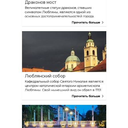
Драконов мост
Великолепные статуи драконов, ставших
символом Любляны, являются одной из
основных достопримечательностей города.
Драконов мост сооружен между 1900 и 1901
Прочитать больше
годами и когда-то носил имя австрийского
императора Франца Иосифа I. Он считается
одним из лучших памятников архитектуры в
стиле сецессии. В момент завершения
строительства он был одним из первых в
Европе мостов из армированного бетона.
Люблянский собор
Кафедральный собор Святого Николая является
центром католической епархии архиепископа
Любляны. Свой нынешний вид он обрел в 1701
году, но опирается собор на фундамент
Прочитать больше
старинной церкви. Автором его проекта
является архитектор Андреа дель Поццо, монах
ордена иезуитов, а украшают собор фрески
Джулио Квальо. Это здание считается
шедевром барочного искусства. Особого
упоминания заслуживают также двери собора,
созданные уже в ХХ веке. Рельефы на главной