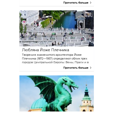
реконструированным замковым сооружениям
Прочитать больше
и музейной коллекции, посвященной истории
Словении, а также различным художественным
выставкам, кафе и двум отличным ресторанам.
С дозорной башни открывается
восхитительный вид на город. В замок можно
подняться на фуникулере либо на
туристическом поезде (в теплое время года).
Любляна Йоже Плечника
Творения знаменитого архитектора Йоже
Плечника (1872—1957) определяют облик трех
городов Центральной Европы: Вены, Праги и в
особенности его любимого родного города —
Прочитать больше
Любляны. Плечник поставил перед собой
задачу вдохнуть в Любляну новую жизнь и
превратить ее в настоящее произведение
искусства. Самые выдающиеся его проекты:
Тройной мост, мост Сапожников, здание
Национальной и университетской библиотеки,
летний театр «Крижанке», кладбище Жале и так
далее.