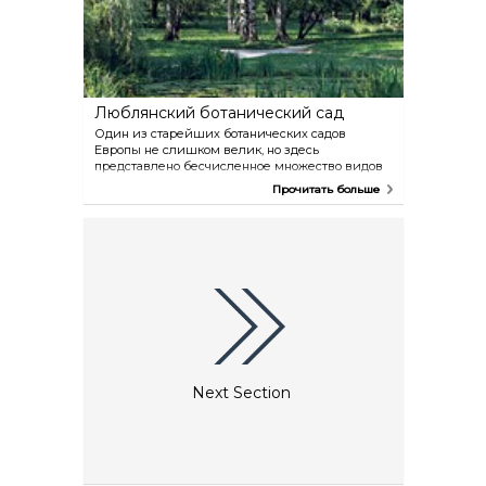
Люблянский ботанический сад
Один из старейших ботанических садов
Европы не слишком велик, но здесь
представлено бесчисленное множество видов
растений из самых разных уголков земли. В
Прочитать больше
тропической оранжерее растет более 380 видов
цветов из джунглей.
Next Section