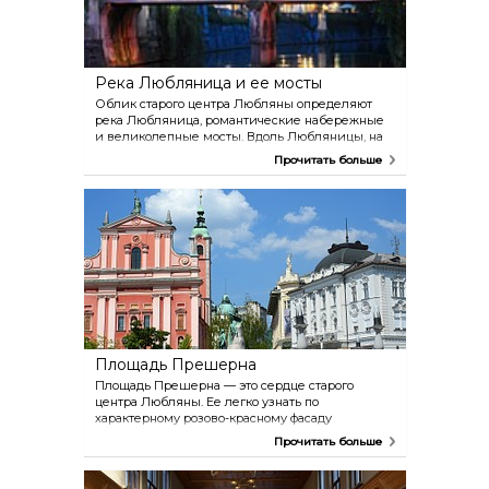
двери отображают исторические события, а
створки задней двери украшены портретами
словенских епископов и Иисуса Христа.
Река Любляница и ее мосты
Облик старого центра Любляны определяют
река Любляница, романтические набережные
и великолепные мосты. Вдоль Любляницы, на
набережных, спроектированных Йоже
Прочитать больше
Плечником, расположено множество
небольших тихих кафе, в которых приятно
пообщаться с друзьями на фоне прекрасных
видов. Чтобы поближе познакомиться с
Любляницей, прокатитесь на одном из
прогулочных катеров. На некоторых из них даже
проводят экскурсии.
Площадь Прешерна
Площадь Прешерна — это сердце старого
центра Любляны. Ее легко узнать по
характерному розово-красному фасаду
францисканской церкви, памятнику
Прочитать больше
прославленному словенскому поэту Франце
Прешерну, в честь которого названа площадь, и
знаменитому Тройному мосту работы Йоже