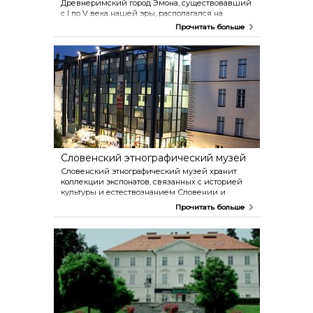
Древнеримский город Эмона, существовавший
с I по V века нашей эры, располагался на
большей части территории, занимаемой ныне
Прочитать больше
центром Любляны. Сегодня любители
древности смогут осмотреть хорошо
сохранившуюся часть южной городской стены и
посетить два археологических парка. Артефакты
римского периода также экспонируются в
Городском музее Любляны и в Национальном
музее Словении.
Словенский этнографический музей
Словенский этнографический музей хранит
коллекции экспонатов, связанных с историей
культуры и естествознанием Словении и
других народов мира. Его задача — показать
Прочитать больше
посетителям, как жили наши предки в разные
исторические эпохи.