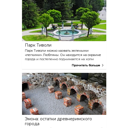
проводятся различные развлекательные
мероприятия с участием животных, во время
которых посетители могут поближе
познакомиться с питомцами.
Парк Тиволи
Парк Тиволи можно назвать зелеными
«легкими» Любляны. Он находится на окраине
города и постепенно поднимается на холм
Рожник, усеянный множеством прогулочных
Прочитать больше
дорожек. Однако парк Тиволи — это не только
приятное место для прогулок. В нем находятся
два крупных музея Любляны, занимающие
старинные особняки. Здесь также есть
популярная площадка для выставок под
открытым небом, красивый пруд, кафе и
питомник с экспозицией тропических
растений.
Эмона: остатки древнеримского
города