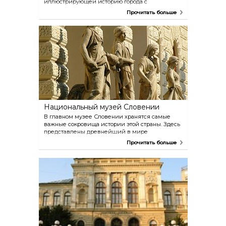
иллюстрирующей историю города с
первобытных времен до наших дней. В
Прочитать больше
подвале музея можно увидеть обнаруженные
археологами остатки римской дороги, которая
когда-то проходила на месте нынешнего
здания. При музее работают два
археологических парка, в которых можно
увидеть результаты раскопок древнеримского
города Эмона.
Национальный музей Словении
В главном музее Словении хранятся самые
важные сокровища истории этой страны. Здесь
представлены древнейший в мире
музыкальный инструмент (флейта из пещеры
Прочитать больше
Дивье Бабе, созданная примерно 60 000 лет
тому назад), остатки первобытных свайных
жилищ из Люблянских болот, включенных в
список Всемирного наследия ЮНЕСКО,
лапидарий с римскими надгробиями и другие
ценные экспонаты разных исторических эпох.