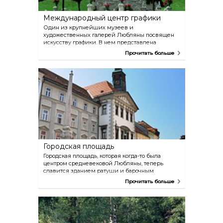
Международный центр графики
Один из крупнейших музеев и
художественных галерей Любляны посвящен
искусству графики. В нем представлена
большая коллекция графики и произведений
Прочитать больше
современного искусства. На базе этого музея с
1955 года также проводится Международная
биеннале графики, одно из самых известных в
мире тематических мероприятий в данной
сфере.
Городская площадь
Городская площадь, которая когда-то была
центром средневековой Любляны, теперь
славится зданием ратуши и барочным
фонтаном «Три карниольские реки», созданным
Прочитать больше
в 1743—1751 годах по проекту Франческо Роббы.
Здание ратуши датируется концом XV века и в
общих чертах сохранило барочный облик до
наших дней. По субботам в ратуше проводятся
экскурсии (начало в 13:00).