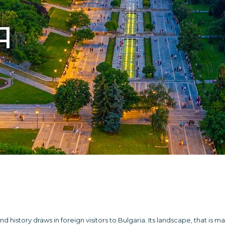
Я
d history draws in foreign visitors to Bulgaria. Its landscape, that is