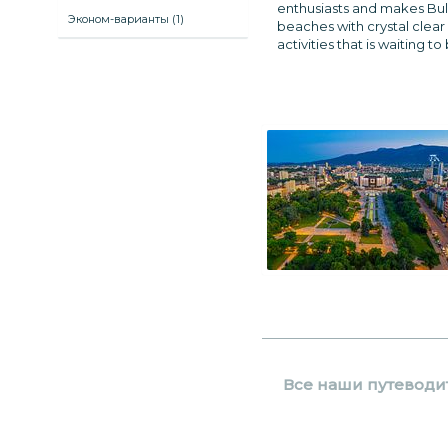
enthusiasts and makes Bulg
Эконом-варианты (1)
beaches with crystal clear w
activities that is waiting 
Все наши путеводит