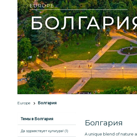
EUROPE
БОЛГАРИ
Europe
Болгария
Темы в Болгария
Болгария
Да здравствует культура! (1)
A unique blend of nature an