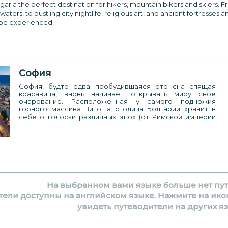
aria the perfect destination for hikers, mountain bikers and skiers. F
aters, to bustling city nightlife, religious art, and ancient fortresses a
to be experienced.
София
София, будто едва пробудившаяся ото сна спящая
красавица, вновь начинает открывать миру свое
очарование. Расположенная у самого подножия
горного массива Витоша столица Болгарии хранит в
себе отголоски различных эпох (от Римской империи
до Советских времен), и может смело похвастаться
достаточно насыщенной культурно-развлекательной
жизнью. Звезда Софии вот-вот заново зажжется на
небосклоне Европы.
На выбранном вами языке больше нет пут
ели доступны на английском языке. Нажмите на икон
увидеть путеводители на других яз