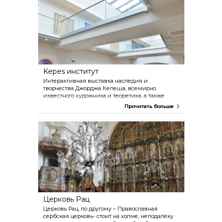
Проектировщиком здания был Килиан Игнац
Динценхофер, придворный архитектор венского
князя-архиепископа.
Kepes институт
Интерактивная выставка наследия и
творчества Джорджа Кепеша, всемирно
известного художника и теоретика, а также
влияние искусства и философии Кепеша на
Прочитать больше
современное искусство в крупнейшем
художественном выставочном пространстве
Северной Венгрии.
Церковь Рац
Церковь Рац, по другому – Православная
сербская церковь- стоит на холме, неподалёку