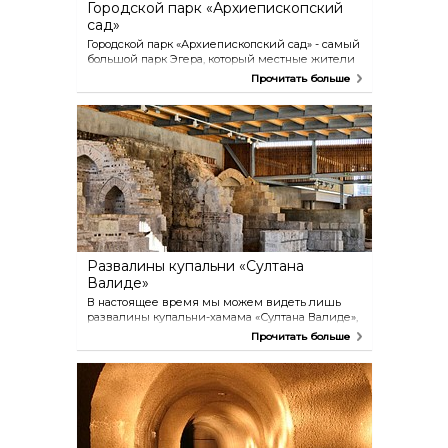
Городской парк «Архиепископский
сад»
Городской парк «Архиепископский сад» - самый
большой парк Эгера, который местные жители
называют «лёгкими города». На его месте
Прочитать больше
раньше находился настоящий лес, который
епископат в своих целях окружил забором и
использовал как охотничьи угодья. Он раскрыл
свои ворота перед жителями города в 1919 году
– из бывших ворот сохранилось двое: на
северной и западной сторонах парка. Это
настоящие произведения искусства
декоративной ковки, скорее всего, работы
мастера Генриха Фазола. С востока парк
окаймляет речка Эгер, и если нам повезёт, там
мы можем увидеть плавающие по ней
семейства уток.
Развалины купальни «Султана
Валиде»
В настоящее время мы можем видеть лишь
развалины купальни-хамама «Султана Валиде»,
а вот из описания турецкого источника тех
Прочитать больше
времён узнаём, что здесь раньше стояло
весьма импозантное здание с красным
куполом, с приятной термальной водой.
Название сооружения означает: мать султана.
Купальни имели большое значение в турецкой
культуре, они выполняли роль своеобразного
общественного места, где люди могли