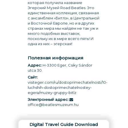
которая получила название
Эгерский Музей Road Beatles. Это
единственная коллекция, связанная
с ансамблем «Битлз», в Центральной
и Восточной Европе, но и в других
странах мира мы найдём не так уж и
много подобных выставок,
поскольку их в мире всего пять! И
одна из них – эгерская!
Полезная информация
Адрес:
H-3300 Eger, Csiky Sándor
utca 30.
Сайт:
visiteger.com/ru/dostoprimechatelnosti/10-
luchshih-dostoprimechatelnostey-
egera/muzey-gruppy-bitlz
Электронный адрес:
office@beatlesmuzeum.hu
Digital Travel Guide Download