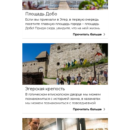
Площадь Добо
Если вы приехали в Эгер, в первую очередь
посетите главную площадь города – площадь
Добо! Придя сюда, увидите, что на ней жизнь
бьёт ключом: это одно из любимых мест
Прочитать больше
встречи молодёжи, по ней бегают дети,
поклонники скейтборда и велосипедов
проделывают на них акробатические трюки,
здесь также часто встречаются и влюблённые
пары. По-настоящему площадь Добо
«расцветает» летом, в это время на ней царит
почти средиземноморская атмосфера.
Эгерская крепость
В готическом епископском дворце мы можем
познакомиться с историей замка, в казаматах
мы можем познакомиться с повседневной
жизнью пограничного замка 16 века. На холме
Прочитать больше
Голгофы мы можем наслаждаться видом. Замок
довольно большой, мы можем открыть его
индивидуально или выбрать экскурсию под
руководством воинов, которые расскажут вам
много захватывающих историй.