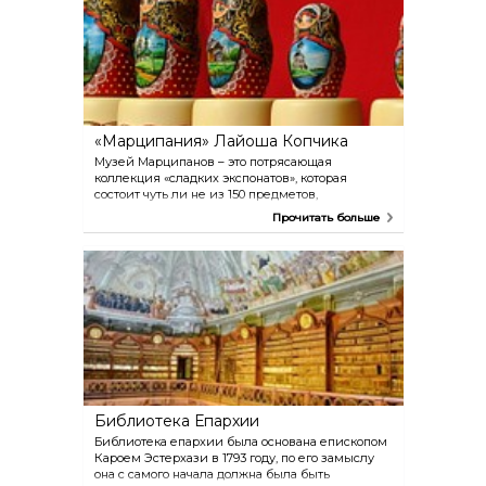
налюбуетесь, посмотрите немного вниз: там вас
ждёт другой сюрприз! Бассейн питается своим
собственным источником, таким образом
термальная вода с пузырьками газа радона
через щели между каменными плитами
непосредственно поднимается наверх, тем
самым перед принимающими ванны
посетителями открывается необычное
«Марципания» Лайоша Копчика
зрелище.
Музей Марципанов – это потрясающая
коллекция «сладких экспонатов», которая
состоит чуть ли не из 150 предметов,
изготовленных из сахарной массы. Самая
Прочитать больше
необычная экспозиция – комната стиля барокко,
расположенная в самом конце музея, в которой
буквально всё – от паркета и штор до
изразцовой печки – сделано из марципана.
Мастер работал над созданием этой комнаты 3
года!
Библиотека Епархии
Библиотека епархии была основана епископом
Кароем Эстерхази в 1793 году, по его замыслу
она с самого начала должна была быть