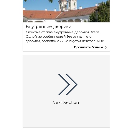
Внутренние дворики
Скрытые от глаз внутренние дворики Эгера.
Одной из особенностей Эгера являются
дворики, расположенные внутри центральных
кварталов города. Вместо одной пешеходной
Прочитать больше
улицы в Эгере есть целый пешеходный центр.
Тот, кто впервые приезжает в Эгер, открывает
для себя, пожалуй, лишь его извилистые
улочки. Но те, кто побывал здесь уже не один
раз, по примеру жителей города используют
для передвижения и внутренние дворики
центра Эгера.
Next Section