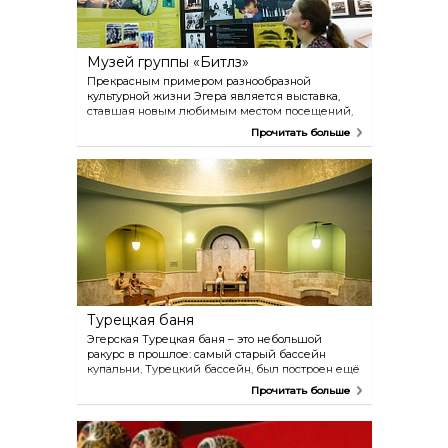
будет полюбоваться минаретом снизу, но тем,
кто любит вызовы, обязательно стоит подняться
и на террасу!
Музей группы «Битлз»
Прекрасным примером разнообразной
культурной жизни Эгера является выставка,
ставшая новым любимым местом посещений,
которая получила название Эгерский Музей
Прочитать больше
Road Beatles. Это единственная коллекция,
связанная с ансамблем «Битлз», в Центральной
и Восточной Европе, но и в других странах мира
мы найдём не так уж и много подобных
выставок, поскольку их в мире всего пять! И
одна из них – эгерская!
Турецкая баня
Эгерская Турецкая баня – это небольшой
ракурс в прошлое: самый старый бассейн
купальни, Турецкий бассейн, был построен ещё
в 1610 году! Самый необычный бассейн
Прочитать больше
сооружения – Большой зеркальный бассейн,
ощущение волшебства ему придаёт
возвышающийся над бассейном импозантный
позолоченный купол. Когда вы им вдоволь