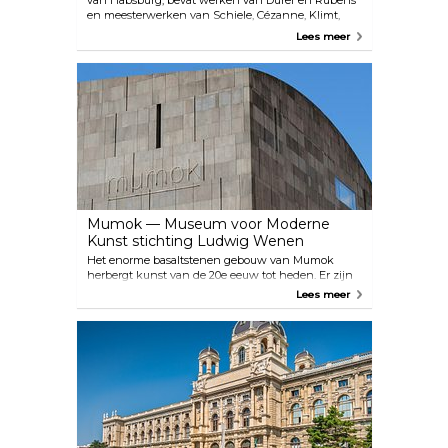
van Habsburg, bevat werken van Dürer en Rubens
en meesterwerken van Schiele, Cézanne, Klimt,
Kokoschka, Picasso en Rauschenberg. De
Lees meer
permanente Batliner Collectie illustreert de
ontwikkeling van Monet en Picasso naar Gerhard
Richter en Georg Baselitz en presenteert
hoogtepunten uit de laatste 130 jaar
kunstgeschiedenis. Albertina heeft ook een
collectie architecturale werken en foto's (waaronder
Helmut Newton en Lisette Model), die te zien zijn
in speciale tentoonstellingen.
Mumok — Museum voor Moderne
Kunst stichting Ludwig Wenen
Het enorme basaltstenen gebouw van Mumok
herbergt kunst van de 20e eeuw tot heden. Er zijn
wisselende exposities van alles van klassieke
Lees meer
moderne kunst tot de essentiële artistieke genres
van de jaren 60 en 70, tot hedendaagse
kunstwerken uit de wereld van film, fotografie en
video. Sinds 2011 is hier ook een bioscoop gevestigd,
ontworpen door de kunstenaar Heimo Zobernig,
die zich richt op de relatie tussen beeldende kunst
en film.