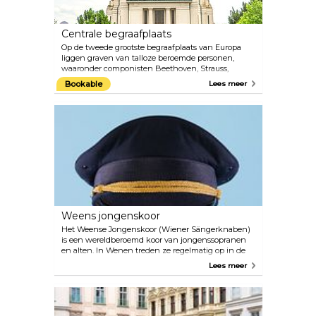
gerechten met een prachtig uitzicht over de daken
van Wenen.
Centrale begraafplaats
Op de tweede grootste begraafplaats van Europa
liggen graven van talloze beroemde personen,
waaronder componisten Beethoven, Strauss,
Mozart en Salieri. De begraafplaats met meerdere
Bookable
Lees meer
denominaties vertegenwoordigt een uniek
parklandschap met een begrafenismuseum,
monumentale eregraven en een Art Nouveau-
kerkhofkerk Lueger Kirche. Meer dan 250 originele
voorwerpen en fotomateriaal zijn te zien in het
Begrafenismuseum, waaronder een originele
“Fourgon” (koets voor het vervoer van lichamen)
van rond het jaar 1900. Mis deze macabere reis naar
het ceremoniële verleden niet.
Weens jongenskoor
Het Weense Jongenskoor (Wiener Sängerknaben)
is een wereldberoemd koor van jongenssopranen
en alten. In Wenen treden ze regelmatig op in de
Kapel van het Keizerlijk Paleis en in hun eigen
Lees meer
nieuwe concertzaal MuTH, die in 2012 werd
geopend en zich in de Augarten bevindt. De zaal
wordt gebruikt als repetitie- en opvoerlocatie voor
het Weense jongenskoor en als centrum voor
muziek en theater voor andere kinderen en