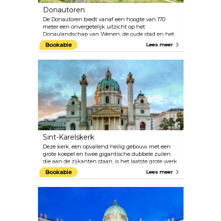
Donautoren
De Donautoren biedt vanaf een hoogte van 170
meter een onvergetelijk uitzicht op het
Donaulandschap van Wenen, de oude stad en het
Weense Woud. De twee snelliften brengen
Bookable
Lees meer
bezoekers in slechts 35 seconden naar het
uitkijkterras en de twee draaiende cafés/restaurants.
De Donautoren werd in 1964 gebouwd voor het
Vienna International Garden Festival. Grote weiden,
uitgestrekte joggingpaden, speelplaatsen voor
kinderen en bloembedden bieden bezoekers een
ontspannende ruimte.
Sint-Karelskerk
Deze kerk, een opvallend heilig gebouw met een
grote koepel en twee gigantische dubbele zuilen
die aan de zijkanten staan, is het laatste grote werk
van de barokke stadsarchitect Johann Bernhard
Bookable
Lees meer
Fischer von Erlach. De Karlskirche is een
meesterwerk uit de Europese barok, met een
symbolisch ontwerp en gebruik van klassieke
architecturale elementen. Neem de lift naar de
koepel voor een close-up van de met fresco's
versierde interieurs. In de Karlskirche worden
regelmatig klassieke muziekconcerten gehouden,