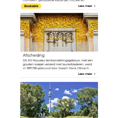
Glühwein, geroosterde kastanjes, muziek en
handgemaakte producten die in de kraampjes
Bookable
Lees meer
worden verkocht, creëren een warme en gastvrije
sfeer, ondanks de soms koude Oostenrijkse winters.
Enkele van de meest opwindende kerstmarkten
zijn de Weense droomkerstmarkt voor het stadhuis,
het kerstdorp in het Belvedere-paleis (Prinz-
Eugene Straße) en de kerst- en nieuwjaarsmarkt in
Paleis Schönbrunn. Er zijn nog vele andere
kleinere markten met dezelfde charme.
Afscheiding
Dit Art Nouveau-tentoonstellingsgebouw, met een
gouden koepel versierd met laurierbladeren, werd
in 1897/98 gebouwd door Joseph Maria Olbriach,
een student van Otto Wagner. Het is één van de
Lees meer
beroemdste bouwwerken in Wenen. De
Beethovenfries, gemaakt door Gustav Klimt in 1902,
is permanent te zien op de benedenverdieping. Op
de entreeverdieping worden wisselende
tentoonstellingen met hedendaagse kunst
gehouden.