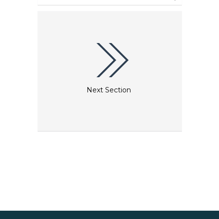
heerschappij tot op heden. De geschiedenis van de
bouw van de Stephansdom, gedetailleerde
stadsgezichten en meubels uit het Biedermeier-
tijdperk en prachtige schilderijen van kunstenaars
zoals Makart, Klimt en Schiele worden
tentoongesteld om het culturele erfgoed van
Wenen te illustreren. Het Wien Museum heeft ook
een uitzonderlijke Klimt-collectie met 's werelds
grootste collectie van zijn tekeningen, bestaande
uit absolute meesterwerken, schetsen en voorlopige
schetsen uit alle stadia van zijn creatieve leven.
Next Section