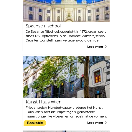
met name Vivaldi en Mozart. De akoestiek van deze
barokke kerk moet je gewoon ervaren.
Spaanse rijschool
De Spaanse Rijschool, opgericht in 1572, organiseert
sinds 1735 optredens in de Barokke Winterrijschool.
Deze tentoonstellingen vertegenwoordigen de
hoogste vorm van ruiterkunst: de Spaanse Rijschool
Lees meer
in Wenen is de enige instelling ter wereld waar de
klassieke ruiterkunst sinds de Renaissance
onveranderd is bewaard en beoefend. Tijdens de
galashows kunnen bezoekers genieten van unieke
presentaties van de Lipizzaner-paarden in de
mooiste rijhal ter wereld. De ochtendsessie biedt
inzicht in de jarenlange training die de renners en
hun Lipizzaners doorlopen.
Kunst Haus Wien
Friedensreich Hundertwasser creëerde het Kunst
Haus Wien met kleurrijke tegels, gekantelde
muren, ongelijke vloeren en onregelmatige vormen,
vaak begroeid met ongebreideld groen. Zo gaf de
Bookable
Lees meer
kunstenaar niet alleen een nieuwe impuls aan de
architectuur van Wenen, maar richtte hij ook een