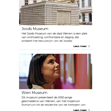
jongeren. Er zijn samenwerkingen gepland met
gevestigde festivals, het Konzerthaus, de Weense
Staatsopera en het Theater an der Wien.
Joods Museum
Het Joods Museum van de stad Wenen is een plek
van ontmoeting, confrontatie en begrip, die
probeert het bewustzijn van de Joodse
geschiedenis, religie en cultuur te vergroten.
Lees meer
Kinderen, studenten en volwassenen kunnen
deelnemen aan openbare rondleidingen op beide
locaties en aan alle tijdelijke tentoonstellingen. Het
wordt sterk aanbevolen om de tour van tevoren te
boeken.
Wien Museum
Dit museum presenteert de 2000-jarige
geschiedenis van Wenen, van het Imperium
Romanum tot de residentie van de hertogen van
Babenberg en de 640 jaar Habsburgse
Lees meer