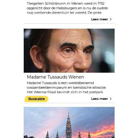
Tiergarten Schönbrunn in Wenen werd in 1752
opgericht door de Habsburgers en is nu de oudste
nog werkende dierentuin ter wereld. De grote
ruimtes creëren een comfortabele ruimte voor de
Lees meer
dieren en het personeel van experts zorgt ervoor dat
ze goed worden verzorgd. Het bestuur van de
dierentuin besteedt veel aandacht aan
natuurbehoud en dierenwelzijn. We raden aan om
ongeveer 4-5 uur de tijd te nemen voor je bezoek
en het voedingsschema te bekijken.
Madame Tussauds Wenen
Madame Tussauds is een wereldberoemd
wassenbeeldenmuseum en toeristische attractie.
Het Weense filiaal bevindt zich in het pretpark
Wiener Prater. Bekijk de grootste beroemdheden
Bookable
Lees meer
van vroeger en nu van dichtbij. Maak een selfie met
filmsterren zoals Angelina Jolie, Daniel Craig en
Robert Pattinson; ontmoet oude Hollywood-idolen
zoals Marilyn Monroe en Audrey Hepburn; poseer
voor de camera met royals, componisten en politici
uit Oostenrijk en de rest van de wereld.