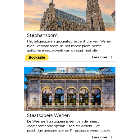
Stephansdom
Het religieuze en geografische centrum van Wenen
is de Stephansdom. In het meest prominente
gotische meesterwerk van de stad, met zijn
prachtige pannendak en stenen interieurs, zijn in
Bookable
Lees meer
feite veel kunstwerken uit verschillende periodes
bewaard gebleven: de Romaanse torens, het
barokke altaar en de renaissancistische decoraties.
Boek een complete rondleiding door de kathedraal,
bezoek de diepe catacomben of beklim de 136 m
hoge toren. Wanneer op oudejaarsavond de
Pummerin luidt, de grootste klok in Oostenrijk,
wordt dit zelfs op tv uitgezonden.
Staatsopera Wenen
De Weense Staatsopera is één van de meest
vooraanstaande operahuizen ter wereld. Het
prachtige gebouw aan de Ringstrasse werd tussen
1861 en 1869 door August Siccardsburg en Eduard
Lees meer