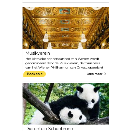
van der Nüll gebouwd als Hofoperntheater (Court
Opera). Je kunt een glimp opvangen van wat er
achter de schermen gebeurt en de architecturale
pracht van dit neorenaissancistische meesterwerk
bewonderen tijdens één van de 40 minuten
durende rondleidingen.
Musikverein
Het klassieke concertaanbod van Wenen wordt
gedomineerd door de Musikverein, de thuisbasis
van het Wiener Philharmonisch Orkest, opgericht
in 1842. Miljoenen muziekfans over de hele wereld
Bookable
Lees meer
beschouwen de Musikverein als één van de meest
traditionele concerthuizen, waar artiesten van het
allerhoogste kaliber worden ontvangen. Vanuit de
Gouden Zaal wordt het jaarlijkse nieuwjaarsconcert
van de Wiener Philharmoniker wereldwijd op
televisie uitgezonden. Het Weense Mozart Orkest
voert regelmatig Mozarts beroemde werken uit
terwijl ze gekleed zijn in kostuums uit die tijd.
Dierentuin Schönbrunn