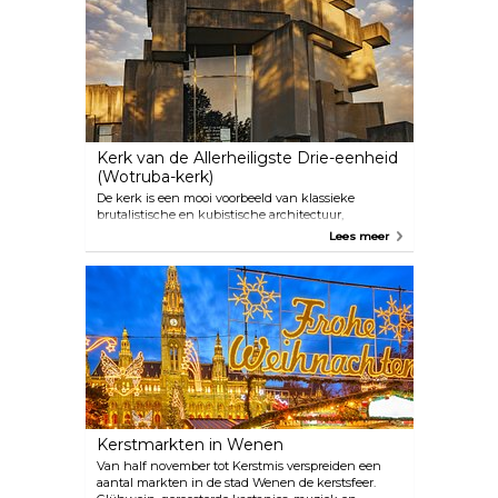
leefde en van zijn belangrijkste werken.
Audiogidsen in verschillende talen zijn inbegrepen
in de toegangsprijs.
Kerk van de Allerheiligste Drie-eenheid
(Wotruba-kerk)
De kerk is een mooi voorbeeld van klassieke
brutalistische en kubistische architectuur,
ontworpen door architect Fritz Wotruba. 152
Lees meer
Betonblokken zijn samengesteld om deze uniek
ogende structuur te vormen, met ramen in de
overige ruimtes. Hoe opvallend anders de gevel er
ook uitziet, de binnenkant lijkt op een bekend
kerkinterieur.
Kerstmarkten in Wenen
Van half november tot Kerstmis verspreiden een
aantal markten in de stad Wenen de kerstsfeer.