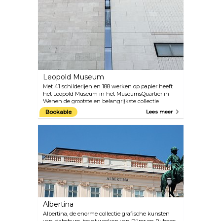
expositiecentrum op waar de werken van
Hundertwasser en wisselende tentoonstellingen
van spannende hedendaagse kunst te zien zijn. Op
de begane grond bevinden zich ook een café en
een winkel.
Leopold Museum
Met 41 schilderijen en 188 werken op papier heeft
het Leopold Museum in het MuseumsQuartier in
Wenen de grootste en belangrijkste collectie
werken van Egon Schiele ter wereld. De uitgebreide
Bookable
Lees meer
collectie “Wenen 1900 en Art Nouveau” is een ander
hoogtepunt van het Leopold Museum. Vooral de
schilderijen van Schieles mentor en vriend Gustav
Klimt zijn opmerkelijk. Een programma van
speciale tentoonstellingen presenteert ook
grootschalige tentoonstellingen van werk van
internationaal bekende kunstenaars. Het aanbod
wordt gecompleteerd door een goed gecureerde
museumwinkel en een café met een patio met
uitzicht op de binnenplaats van het
MuseumsQuartier.
Albertina
Albertina, de enorme collectie grafische kunsten