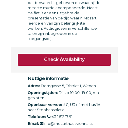
dat bewaard is gebleven en waar hij de
meeste muziek componeerde. Naast
de flat is er een uitgebreide
presentatie van de tijd waarin Mozart
leefde en van zijn belangrijkste
werken. Audiogidsen in verschillende
talen zijn inbegrepen in de
toegangsprijs.
Check Availability
Nuttige informatie
Adres:
Domgasse 5, District 1, Wenen
Openingstijden:
Di–zo 10:00–19:00, ma
gesloten
Openbaar vervoer:
U1, U3 of met bus 1A
naar Stephansplatz
Telefoon:
+43 1 512 17 91
Email:
info@mozarthausvienna.at