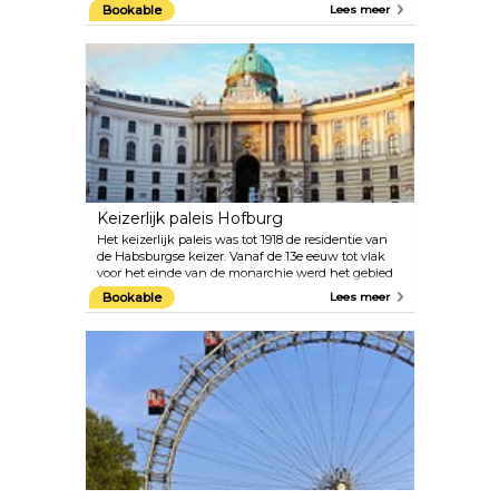
UNESCO-werelderfgoed. Het “Obere Belvedere”
Bookable
Lees meer
herbergt 's werelds grootste collectie schilderijen
van Gustav Klimt, waaronder de Art Nouveau-
iconen De Kus en Judith. Het bevat ook
meesterwerken van Schiele, Kokoschka,
Waldmüller, Renoir, Monet en Van Gogh, evenals
belangrijke collecties werken uit de 19e en 20e
eeuw, de barok en de middeleeuwen. In “Untere
Belvedere” en de Oranjerie worden speciale
tentoonstellingen van topkwaliteit georganiseerd.
De prachtige baroktuin tussen de twee paleizen
biedt een bijzonder uitzicht over Wenen.
Keizerlijk paleis Hofburg
Het keizerlijk paleis was tot 1918 de residentie van
de Habsburgse keizer. Vanaf de 13e eeuw tot vlak
voor het einde van de monarchie werd het gebied
binnen zijn huidige omvang in keizerlijke pracht
Bookable
Lees meer
ingericht. Het oorspronkelijke gotische gebouw
rond het huidige Schweizerhof werd voortdurend
uitgebreid, wat resulteerde in een uitgebreid
gebouwencomplex bestaande uit verschillende
delen, dat een essentieel karakter geeft aan de
uitstraling van de oude binnenstad van Wenen.
Het grootste keizerlijke culturele complex van
Europa herbergt tegenwoordig meer dan twee
dozijn collecties van internationale allure,
waaronder de Oostenrijkse Nationale Bibliotheek,
de Keizerlijke Schatkamer, de Keizerlijke
Appartementen en het Sisi Museum, evenals de