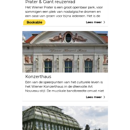
Prater & Giant reuzenrad
Spaanse Rijschool.
Het Wiener Prater is een groot openbaar park, voor
sommigen een plek van nostalgische dromen en
een oase van groen voor bijna iedereen. Het is de
thuisbasis van het populaire pretpark en de locatie
Bookable
Lees meer
van het reuzenrad, één van de beroemdste
symbolen van Wenen. Het Prater is geopend van
maart tot oktober, maar het reuzenrad en enkele
andere attracties zijn het hele jaar door geopend.
Konzerthaus
Eén van de speerpunten van het culturele leven is
het Wiener Konzerthaus in de sfeervolle Art
Nouveau-stijl. De muzikale bandbreedte omvat niet
alleen het klassieke repertoire, maar varieert ook
Lees meer
van middeleeuwse, renaissance- en barokmuziek
tot jazz, wereldmuziek en de progressieve tonen
van vandaag. Bekijk het programma op hun
officiële website. Er zijn bijna elke dag meerdere
optredens. Perfect plan voor een date op een
regenachtige dag! Als je meer geïnteresseerd bent
in architectuur dan in muziek, neem dan deel aan