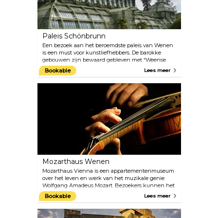
de rondleiding door het Konzerthaus.
Paleis Schönbrunn
Een bezoek aan het beroemdste paleis van Wenen
is een must voor kunstliefhebbers. De barokke
gebouwen zijn bewaard gebleven met “Weense
charme” en herbergen de 1.441 kamers die ooit door
Bookable
Lees meer
de keizerlijke familie werden bewoond. Je kunt er
vandaag de dag nog steeds 40 bewonderen tijdens
de rondleidingen. Ontdek de architecturale
schatten van de paleistuinen, zoals het Palmhuis
en de oudste dierentuin ter wereld, gebouwd in
1752 door keizer Franz I. Natuurlijk zijn de tuinen
het best te bezoeken in de warmere maanden.
Mozarthaus Wenen
Mozarthaus Vienna is een appartementenmuseum
over het leven en werk van het muzikale genie
Wolfgang Amadeus Mozart. Bezoekers kunnen het
enige Weense appartement van Mozart verkennen
Bookable
Lees meer
dat bewaard is gebleven en waar hij de meeste
muziek componeerde. Naast de flat is er een
uitgebreide presentatie van de tijd waarin Mozart