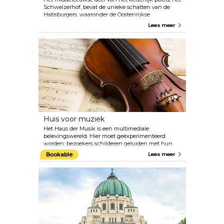
Schweizerhof, bevat de unieke schatten van de
Habsburgers, waaronder de Oostenrijkse
keizerskroon en de kroonjuwelen van het Heilige
Lees meer
Roomse Rijk. Andere hoogtepunten zijn de schat
van de Orde van het Gulden Vlies en de collecties
van onschatbare Bourgondische schatten uit de
15e eeuw. Juwelen van de Habsburgse keizerin en
stukken van de originele sieraden van keizerin
Elisabeth zijn hier ook te zien. Je kunt ook
legendarische schatten ontdekken zoals de Heilige
Lans uit de 8e eeuw, de grootste gesneden smaragd
ter wereld en de hoorn van de fantastische
eenhoorn.
Huis voor muziek
Het Haus der Musik is een multimediale
belevingswereld. Hier moet geëxperimenteerd
worden: bezoekers schilderen geluiden met hun
vingers en regisseren het Wiener Philharmonisch
Bookable
Lees meer
Orkest. De akoestische reis varieert van prenatale
hoorervaringen over de ontwikkeling van het
menselijk oor en de eerste muziekinstrumenten tot
en met de geluiden van de kosmos. Genieën zoals
Wolfgang Amadeus Mozart en Johann Strauss
krijgen originele partituren, programma's, kostuums
en persoonlijke spullen voorgeschoteld. Op de
bovenste verdieping van het geluidsmuseum biedt
het restaurant Huth heerlijke Oostenrijkse