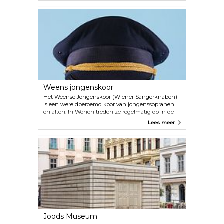
parklandschap met een begrafenismuseum,
monumentale eregraven en een Art Nouveau-
kerkhofkerk Lueger Kirche. Meer dan 250 originele
voorwerpen en fotomateriaal zijn te zien in het
Begrafenismuseum, waaronder een originele
“Fourgon” (koets voor het vervoer van lichamen)
van rond het jaar 1900. Mis deze macabere reis naar
het ceremoniële verleden niet.
Weens jongenskoor
Het Weense Jongenskoor (Wiener Sängerknaben)
is een wereldberoemd koor van jongenssopranen
en alten. In Wenen treden ze regelmatig op in de
Kapel van het Keizerlijk Paleis en in hun eigen
Lees meer
nieuwe concertzaal MuTH, die in 2012 werd
geopend en zich in de Augarten bevindt. De zaal
wordt gebruikt als repetitie- en opvoerlocatie voor
het Weense jongenskoor en als centrum voor
muziek en theater voor andere kinderen en
jongeren. Er zijn samenwerkingen gepland met
gevestigde festivals, het Konzerthaus, de Weense
Staatsopera en het Theater an der Wien.
Joods Museum