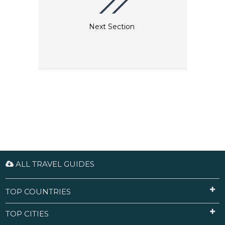
uit absolute meesterwerken, schetsen en voorlopige
schetsen uit alle stadia van zijn creatieve leven.
Next Section
ALL TRAVEL GUIDES
TOP COUNTRIES
TOP CITIES