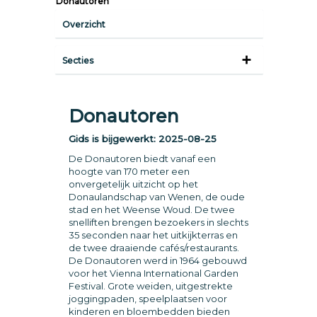
Donautoren
Overzicht
Secties
Donautoren
Gids is bijgewerkt:
2025-08-25
De Donautoren biedt vanaf een
hoogte van 170 meter een
onvergetelijk uitzicht op het
Donaulandschap van Wenen, de oude
stad en het Weense Woud. De twee
snelliften brengen bezoekers in slechts
35 seconden naar het uitkijkterras en
de twee draaiende cafés/restaurants.
De Donautoren werd in 1964 gebouwd
voor het Vienna International Garden
Festival. Grote weiden, uitgestrekte
joggingpaden, speelplaatsen voor
kinderen en bloembedden bieden