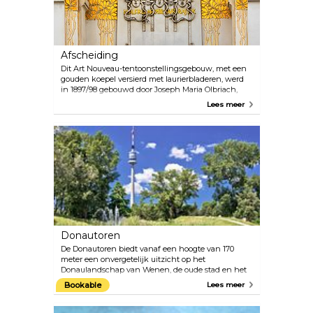
kleinere markten met dezelfde charme.
Afscheiding
Dit Art Nouveau-tentoonstellingsgebouw, met een
gouden koepel versierd met laurierbladeren, werd
in 1897/98 gebouwd door Joseph Maria Olbriach,
een student van Otto Wagner. Het is één van de
Lees meer
beroemdste bouwwerken in Wenen. De
Beethovenfries, gemaakt door Gustav Klimt in 1902,
is permanent te zien op de benedenverdieping. Op
de entreeverdieping worden wisselende
tentoonstellingen met hedendaagse kunst
gehouden.
Donautoren
De Donautoren biedt vanaf een hoogte van 170
meter een onvergetelijk uitzicht op het
Donaulandschap van Wenen, de oude stad en het
Weense Woud. De twee snelliften brengen
Bookable
Lees meer
bezoekers in slechts 35 seconden naar het
uitkijkterras en de twee draaiende cafés/restaurants.
De Donautoren werd in 1964 gebouwd voor het