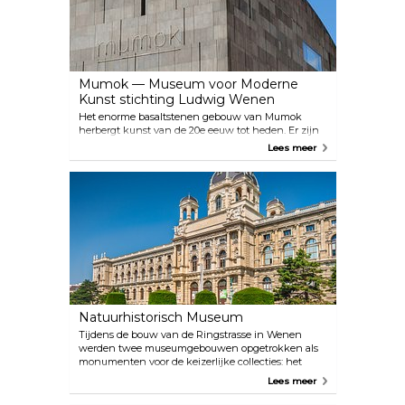
Helmut Newton en Lisette Model), die te zien zijn
in speciale tentoonstellingen.
Mumok — Museum voor Moderne
Kunst stichting Ludwig Wenen
Het enorme basaltstenen gebouw van Mumok
herbergt kunst van de 20e eeuw tot heden. Er zijn
wisselende exposities van alles van klassieke
Lees meer
moderne kunst tot de essentiële artistieke genres
van de jaren 60 en 70, tot hedendaagse
kunstwerken uit de wereld van film, fotografie en
video. Sinds 2011 is hier ook een bioscoop gevestigd,
ontworpen door de kunstenaar Heimo Zobernig,
die zich richt op de relatie tussen beeldende kunst
en film.
Natuurhistorisch Museum
Tijdens de bouw van de Ringstrasse in Wenen
werden twee museumgebouwen opgetrokken als
monumenten voor de keizerlijke collecties: het
Museum voor Schone Kunsten en het
Lees meer
Natuurhistorisch Museum. Ontdek de
adembenemende diversiteit van de natuur: van