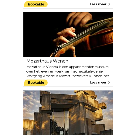
charme” en herbergen de 1.441 kamers die ooit door
Bookable
Lees meer
de keizerlijke familie werden bewoond. Je kunt er
vandaag de dag nog steeds 40 bewonderen tijdens
de rondleidingen. Ontdek de architecturale
schatten van de paleistuinen, zoals het Palmhuis
en de oudste dierentuin ter wereld, gebouwd in
1752 door keizer Franz I. Natuurlijk zijn de tuinen
het best te bezoeken in de warmere maanden.
Mozarthaus Wenen
Mozarthaus Vienna is een appartementenmuseum
over het leven en werk van het muzikale genie
Wolfgang Amadeus Mozart. Bezoekers kunnen het
enige Weense appartement van Mozart verkennen
Bookable
Lees meer
dat bewaard is gebleven en waar hij de meeste
muziek componeerde. Naast de flat is er een
uitgebreide presentatie van de tijd waarin Mozart
leefde en van zijn belangrijkste werken.
Audiogidsen in verschillende talen zijn inbegrepen
in de toegangsprijs.