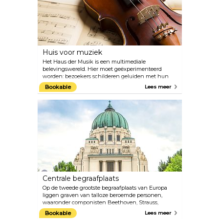
Elisabeth zijn hier ook te zien. Je kunt ook
legendarische schatten ontdekken zoals de Heilige
Lans uit de 8e eeuw, de grootste gesneden smaragd
ter wereld en de hoorn van de fantastische
eenhoorn.
Huis voor muziek
Het Haus der Musik is een multimediale
belevingswereld. Hier moet geëxperimenteerd
worden: bezoekers schilderen geluiden met hun
vingers en regisseren het Wiener Philharmonisch
Bookable
Lees meer
Orkest. De akoestische reis varieert van prenatale
hoorervaringen over de ontwikkeling van het
menselijk oor en de eerste muziekinstrumenten tot
en met de geluiden van de kosmos. Genieën zoals
Wolfgang Amadeus Mozart en Johann Strauss
krijgen originele partituren, programma's, kostuums
en persoonlijke spullen voorgeschoteld. Op de
bovenste verdieping van het geluidsmuseum biedt
het restaurant Huth heerlijke Oostenrijkse
gerechten met een prachtig uitzicht over de daken
van Wenen.
Centrale begraafplaats
Op de tweede grootste begraafplaats van Europa
liggen graven van talloze beroemde personen,
waaronder componisten Beethoven, Strauss,
Mozart en Salieri. De begraafplaats met meerdere
Bookable
Lees meer
denominaties vertegenwoordigt een uniek