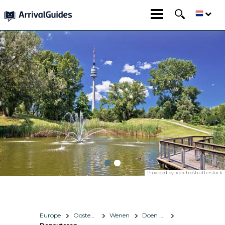
Provided by:
xbrchx/shutterstock
Europe
Oostenrijk
Wenen
Doen & zien