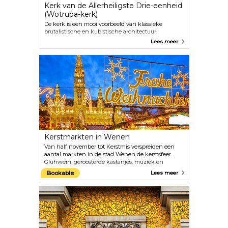
Kerk van de Allerheiligste Drie-eenheid
(Wotruba-kerk)
De kerk is een mooi voorbeeld van klassieke
brutalistische en kubistische architectuur,
ontworpen door architect Fritz Wotruba. 152
Lees meer
Betonblokken zijn samengesteld om deze uniek
ogende structuur te vormen, met ramen in de
overige ruimtes. Hoe opvallend anders de gevel er
ook uitziet, de binnenkant lijkt op een bekend
kerkinterieur.
Kerstmarkten in Wenen
Van half november tot Kerstmis verspreiden een
aantal markten in de stad Wenen de kerstsfeer.
Glühwein, geroosterde kastanjes, muziek en
handgemaakte producten die in de kraampjes
Bookable
Lees meer
worden verkocht, creëren een warme en gastvrije
sfeer, ondanks de soms koude Oostenrijkse winters.
Enkele van de meest opwindende kerstmarkten
zijn de Weense droomkerstmarkt voor het stadhuis,
het kerstdorp in het Belvedere-paleis (Prinz-
Eugene Straße) en de kerst- en nieuwjaarsmarkt in
Paleis Schönbrunn. Er zijn nog vele andere