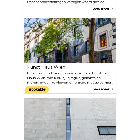
Deze tentoonstellingen vertegenwoordigen de
hoogste vorm van ruiterkunst: de Spaanse Rijschool
Lees meer
in Wenen is de enige instelling ter wereld waar de
klassieke ruiterkunst sinds de Renaissance
onveranderd is bewaard en beoefend. Tijdens de
galashows kunnen bezoekers genieten van unieke
presentaties van de Lipizzaner-paarden in de
mooiste rijhal ter wereld. De ochtendsessie biedt
inzicht in de jarenlange training die de renners en
hun Lipizzaners doorlopen.
Kunst Haus Wien
Friedensreich Hundertwasser creëerde het Kunst
Haus Wien met kleurrijke tegels, gekantelde
muren, ongelijke vloeren en onregelmatige vormen,
vaak begroeid met ongebreideld groen. Zo gaf de
Bookable
Lees meer
kunstenaar niet alleen een nieuwe impuls aan de
architectuur van Wenen, maar richtte hij ook een
expositiecentrum op waar de werken van
Hundertwasser en wisselende tentoonstellingen
van spannende hedendaagse kunst te zien zijn. Op
de begane grond bevinden zich ook een café en
een winkel.