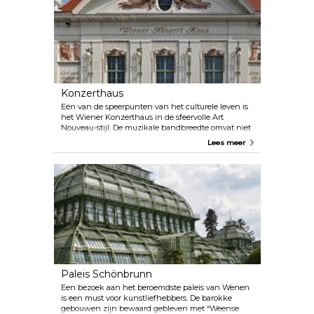
Konzerthaus
Eén van de speerpunten van het culturele leven is
het Wiener Konzerthaus in de sfeervolle Art
Nouveau-stijl. De muzikale bandbreedte omvat niet
alleen het klassieke repertoire, maar varieert ook
Lees meer
van middeleeuwse, renaissance- en barokmuziek
tot jazz, wereldmuziek en de progressieve tonen
van vandaag. Bekijk het programma op hun
officiële website. Er zijn bijna elke dag meerdere
optredens. Perfect plan voor een date op een
regenachtige dag! Als je meer geïnteresseerd bent
in architectuur dan in muziek, neem dan deel aan
de rondleiding door het Konzerthaus.
Paleis Schönbrunn
Een bezoek aan het beroemdste paleis van Wenen
is een must voor kunstliefhebbers. De barokke
gebouwen zijn bewaard gebleven met “Weense