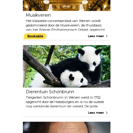
Musikverein
Het klassieke concertaanbod van Wenen wordt
gedomineerd door de Musikverein, de thuisbasis
van het Wiener Philharmonisch Orkest, opgericht
in 1842. Miljoenen muziekfans over de hele wereld
Bookable
Lees meer
beschouwen de Musikverein als één van de meest
traditionele concerthuizen, waar artiesten van het
allerhoogste kaliber worden ontvangen. Vanuit de
Gouden Zaal wordt het jaarlijkse nieuwjaarsconcert
van de Wiener Philharmoniker wereldwijd op
televisie uitgezonden. Het Weense Mozart Orkest
voert regelmatig Mozarts beroemde werken uit
terwijl ze gekleed zijn in kostuums uit die tijd.
Dierentuin Schönbrunn
Tiergarten Schönbrunn in Wenen werd in 1752
opgericht door de Habsburgers en is nu de oudste
nog werkende dierentuin ter wereld. De grote
ruimtes creëren een comfortabele ruimte voor de
Lees meer
dieren en het personeel van experts zorgt ervoor dat
ze goed worden verzorgd. Het bestuur van de
dierentuin besteedt veel aandacht aan
natuurbehoud en dierenwelzijn. We raden aan om