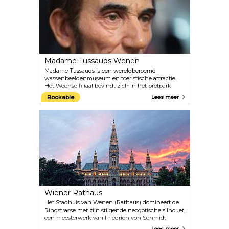
ongeveer 4-5 uur de tijd te nemen voor je bezoek
en het voedingsschema te bekijken.
Madame Tussauds Wenen
Madame Tussauds is een wereldberoemd
wassenbeeldenmuseum en toeristische attractie.
Het Weense filiaal bevindt zich in het pretpark
Wiener Prater. Bekijk de grootste beroemdheden
Bookable
Lees meer
van vroeger en nu van dichtbij. Maak een selfie met
filmsterren zoals Angelina Jolie, Daniel Craig en
Robert Pattinson; ontmoet oude Hollywood-idolen
zoals Marilyn Monroe en Audrey Hepburn; poseer
voor de camera met royals, componisten en politici
uit Oostenrijk en de rest van de wereld.
Wiener Rathaus
Het Stadhuis van Wenen (Rathaus) domineert de
Ringstrasse met zijn stijgende neogotische silhouet,
een meesterwerk van Friedrich von Schmidt
voltooid in 1883. De 102 meter hoge centrale spits,
Lees meer