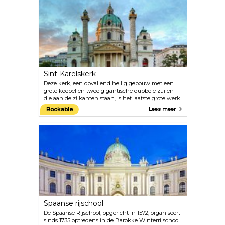
Vienna International Garden Festival. Grote weiden,
uitgestrekte joggingpaden, speelplaatsen voor
kinderen en bloembedden bieden bezoekers een
ontspannende ruimte.
Sint-Karelskerk
Deze kerk, een opvallend heilig gebouw met een
grote koepel en twee gigantische dubbele zuilen
die aan de zijkanten staan, is het laatste grote werk
van de barokke stadsarchitect Johann Bernhard
Bookable
Lees meer
Fischer von Erlach. De Karlskirche is een
meesterwerk uit de Europese barok, met een
symbolisch ontwerp en gebruik van klassieke
architecturale elementen. Neem de lift naar de
koepel voor een close-up van de met fresco's
versierde interieurs. In de Karlskirche worden
regelmatig klassieke muziekconcerten gehouden,
met name Vivaldi en Mozart. De akoestiek van deze
barokke kerk moet je gewoon ervaren.
Spaanse rijschool
De Spaanse Rijschool, opgericht in 1572, organiseert
sinds 1735 optredens in de Barokke Winterrijschool.