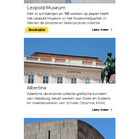
Leopold Museum
Met 41 schilderijen en 188 werken op papier heeft
het Leopold Museum in het MuseumsQuartier in
Wenen de grootste en belangrijkste collectie
werken van Egon Schiele ter wereld. De uitgebreide
Bookable
Lees meer
collectie “Wenen 1900 en Art Nouveau” is een ander
hoogtepunt van het Leopold Museum. Vooral de
schilderijen van Schieles mentor en vriend Gustav
Klimt zijn opmerkelijk. Een programma van
speciale tentoonstellingen presenteert ook
grootschalige tentoonstellingen van werk van
internationaal bekende kunstenaars. Het aanbod
wordt gecompleteerd door een goed gecureerde
museumwinkel en een café met een patio met
uitzicht op de binnenplaats van het
MuseumsQuartier.
Albertina
Albertina, de enorme collectie grafische kunsten
van Habsburg, bevat werken van Dürer en Rubens
en meesterwerken van Schiele, Cézanne, Klimt,
Kokoschka, Picasso en Rauschenberg. De
Lees meer
permanente Batliner Collectie illustreert de
ontwikkeling van Monet en Picasso naar Gerhard
Richter en Georg Baselitz en presenteert
hoogtepunten uit de laatste 130 jaar
kunstgeschiedenis. Albertina heeft ook een
collectie architecturale werken en foto's (waaronder