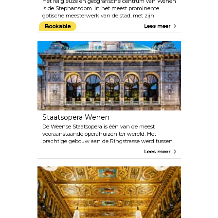
Het religieuze en geografische centrum van Wenen
is de Stephansdom. In het meest prominente
gotische meesterwerk van de stad, met zijn
prachtige pannendak en stenen interieurs, zijn in
Bookable
Lees meer
feite veel kunstwerken uit verschillende periodes
bewaard gebleven: de Romaanse torens, het
barokke altaar en de renaissancistische decoraties.
Boek een complete rondleiding door de kathedraal,
bezoek de diepe catacomben of beklim de 136 m
hoge toren. Wanneer op oudejaarsavond de
Pummerin luidt, de grootste klok in Oostenrijk,
wordt dit zelfs op tv uitgezonden.
Staatsopera Wenen
De Weense Staatsopera is één van de meest
vooraanstaande operahuizen ter wereld. Het
prachtige gebouw aan de Ringstrasse werd tussen
1861 en 1869 door August Siccardsburg en Eduard
Lees meer
van der Nüll gebouwd als Hofoperntheater (Court
Opera). Je kunt een glimp opvangen van wat er
achter de schermen gebeurt en de architecturale
pracht van dit neorenaissancistische meesterwerk
bewonderen tijdens één van de 40 minuten
durende rondleidingen.