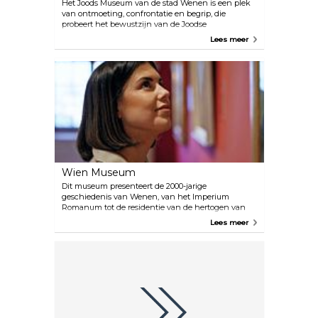
Het Joods Museum van de stad Wenen is een plek
van ontmoeting, confrontatie en begrip, die
probeert het bewustzijn van de Joodse
geschiedenis, religie en cultuur te vergroten.
Lees meer
Kinderen, studenten en volwassenen kunnen
deelnemen aan openbare rondleidingen op beide
locaties en aan alle tijdelijke tentoonstellingen. Het
wordt sterk aanbevolen om de tour van tevoren te
boeken.
Wien Museum
Dit museum presenteert de 2000-jarige
geschiedenis van Wenen, van het Imperium
Romanum tot de residentie van de hertogen van
Babenberg en de 640 jaar Habsburgse
Lees meer
heerschappij tot op heden. De geschiedenis van de
bouw van de Stephansdom, gedetailleerde
stadsgezichten en meubels uit het Biedermeier-
tijdperk en prachtige schilderijen van kunstenaars
zoals Makart, Klimt en Schiele worden
tentoongesteld om het culturele erfgoed van
Wenen te illustreren. Het Wien Museum heeft ook
een uitzonderlijke Klimt-collectie met 's werelds
grootste collectie van zijn tekeningen, bestaande