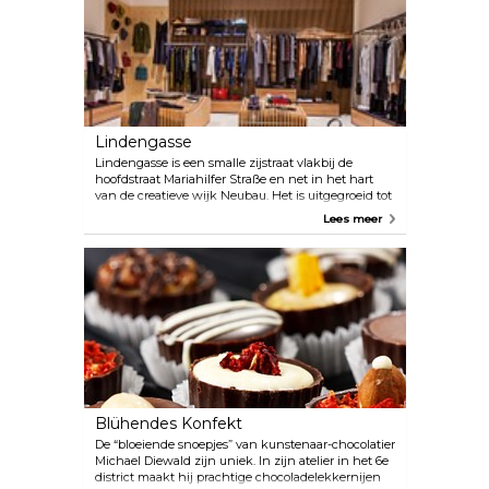
Lindengasse
Lindengasse is een smalle zijstraat vlakbij de
hoofdstraat Mariahilfer Straße en net in het hart
van de creatieve wijk Neubau. Het is uitgegroeid tot
een centrum voor opkomende modeontwerpers,
Lees meer
met een groot aantal kleine boetieks langs de straat
waar onafhankelijke mode, zeldzame sneakers,
creatieve kinderkleding en streetwear worden
verkocht.
Blühendes Konfekt
De “bloeiende snoepjes” van kunstenaar-chocolatier
Michael Diewald zijn uniek. In zijn atelier in het 6e
district maakt hij prachtige chocoladelekkernijen