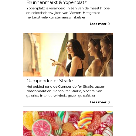
Brunnenmarkt & Yppenplatz
Yppenplatz is veranderd in één van de meest hippe
en eclectische wijken van Wenen. Het gebied
herbergt vele kunstenaarswinkels en
onafhankelijke boetieks, enkele van de meest
Lees meer
gewaardeerde eetgelegenheden van de stad en
levendige en kosmopolitische markten. Met zijn 170
marktkramen is Brunnemarkt één van de grootste
permanente markten in Europa: lokale boeren en
ambachtslieden komen hier samen om hun
producten te verkopen naast kraampjes met Turkse
en Balkanspecialiteiten. Kom langs in de
delicatessenwinkel van Staud, beroemd om zijn
voortreffelijke jam en gepekelde groenten.
Gumpendorfer Straße
Het gebied rond de Gumpendorfer Straße, tussen
Naschmarkt en Mariahilfer Straße, biedt tal van
galeries, interieurwinkels, gezellige cafés en
onafhankelijke modeboetieks. Er heerst een
Lees meer
levendige en creatieve sfeer in de Gumpendorfer
Straße en er zijn veel eetgelegenheden, waardoor
het een populaire plek is om 's avonds naar toe te
gaan.