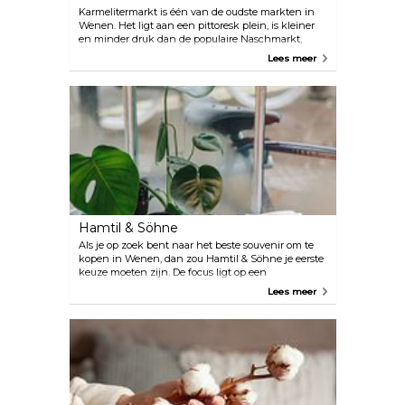
Karmelitermarkt is één van de oudste markten in
Wenen. Het ligt aan een pittoresk plein, is kleiner
en minder druk dan de populaire Naschmarkt,
maar het heeft minstens zoveel te bieden. Op korte
Lees meer
afstand van de oude binnenstad, heeft het gebied
onlangs veel jonge en bruisende bistro's en
kunstenaarswinkels geopend. Op vrijdag en
zaterdag verkopen lokale boeren verse groenten en
fruit, zelfgebakken brood en echte Weense
gastronomische producten.
Hamtil & Söhne
Als je op zoek bent naar het beste souvenir om te
kopen in Wenen, dan zou Hamtil & Söhne je eerste
keuze moeten zijn. De focus ligt op een
hoogwaardig design, origineel cadeau en
Lees meer
authentiek Weense producten.