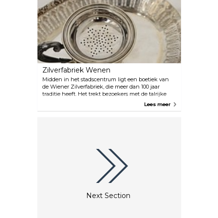
die de vrouwelijke snit hebben gewaardeerd met
een moderne twist aan haar ontwerp. In haar
studioboetiek vind je ook haar populaire versie van
de traditionele Oostenrijkse dirndl.
Zilverfabriek Wenen
Midden in het stadscentrum ligt een boetiek van
de Wiener Zilverfabriek, die meer dan 100 jaar
traditie heeft. Het trekt bezoekers met de talrijke
zilverproducten uit zowel de klassiekers van de
Lees meer
Weense zilversmidkunst als modern design. Het
zorgvuldig vervaardigde zilverwerk maakt deel uit
van de culturele geschiedenis van de stad en een
bezoek aan de boetiek, zelfs als je niet van plan
bent iets te kopen, is al een ervaring op zich. Bekijk
hier de prachtige Art Deco-stukken die te zien zijn.
Next Section