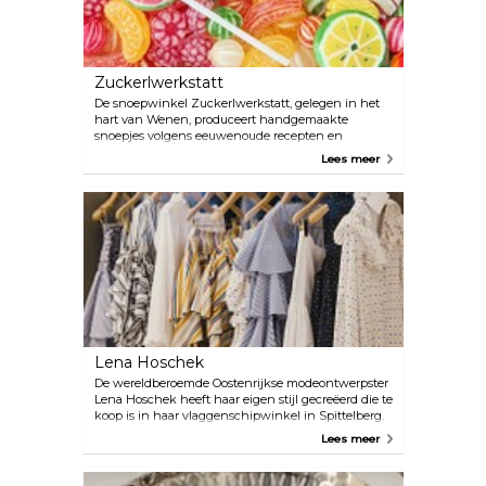
Zuckerlwerkstatt
De snoepwinkel Zuckerlwerkstatt, gelegen in het
hart van Wenen, produceert handgemaakte
snoepjes volgens eeuwenoude recepten en
traditionele technieken. Het maken van deze zoete
Lees meer
kunstwerken kan elke dag worden bijgewoond in
de open keuken of tijdens één van de workshops
worden geleerd. Populair bij zowel de lokale
bevolking als toeristen zijn de traditionele
Oostenrijkse zijden snoepjes: kussenvormig en
gevuld met chocolade, of de kleurrijke rotssnoepjes,
versierd met motieven, afbeeldingen en
geschriften.
Lena Hoschek
De wereldberoemde Oostenrijkse modeontwerpster
Lena Hoschek heeft haar eigen stijl gecreëerd die te
koop is in haar vlaggenschipwinkel in Spittelberg.
Geïnspireerd op de jaren 50, met klassieke snit en
Lees meer
pin-up silhouet, heeft Hoscheks originele
interpretatie van vintage outfits de aandacht
getrokken van vele internationale beroemdheden