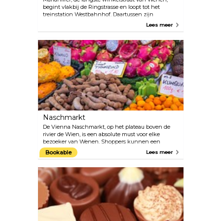
begint vlakbij de Ringstrasse en loopt tot het
treinstation Westbahnhof. Daartussen zijn
warenhuizen, grote filialen van de Europese
Lees meer
kledingketens, woondecoratiewinkels en
straatcafés te vinden. Er zijn tal van kleine
boetiekjes in de zijstraten die geweldige, meer
traditionele producten aanbieden.
Naschmarkt
De Vienna Naschmarkt, op het plateau boven de
rivier de Wien, is een absolute must voor elke
bezoeker van Wenen. Shoppers kunnen een
enorme keuze aan verse groenten en fruit, vis, vlees,
Bookable
Lees meer
specerijen en exotische specialiteiten vinden uit
vele landen zoals Italië, Griekenland en Turkije, in
de 123 vaste kraampjes langs een wandeling van 1,5
km. Kom langs voor enkele van de beste kebab- en
felafelwraps die je in de stad kunt vinden.