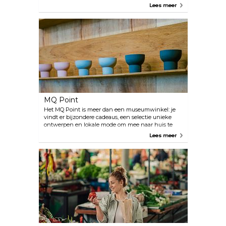
versierd met wilde vruchten, kruiden en gedroogde
Lees meer
bloemen. Chocolade en marsepein zijn van
biologische oorsprong, terwijl de bessen en aroma's
rechtstreeks uit de Weense bossen komen. In de
winkel vinden klanten een selectie
seizoensgebonden lekkernijen die gedurende het
jaar veranderen. Kom op donderdag langs bij de
banketbakkerij om het team aan het werk te zien
en de producten te proeven.
MQ Point
Het MQ Point is meer dan een museumwinkel: je
vindt er bijzondere cadeaus, een selectie unieke
ontwerpen en lokale mode om mee naar huis te
nemen. Bekers, tassen, knopen en T-shirts met
Lees meer
humoristische prints zijn enkele van de
wisselartikelen die te koop zijn.