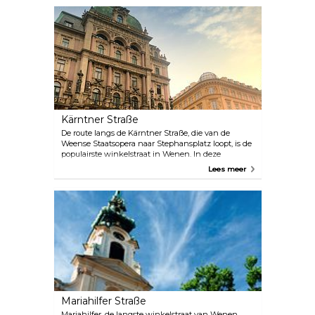
Kärntner Straße
De route langs de Kärntner Straße, die van de
Weense Staatsopera naar Stephansplatz loopt, is de
populairste winkelstraat in Wenen. In deze
winkelstraat zijn voornamelijk grote internationale
Lees meer
merken gevestigd, maar in de zijstraten zijn nog
steeds enkele winkels met lokale specialiteiten te
vinden. Kom langs bij het warenhuis Steffl met zijn
luxe ontwerpers en fantastische panoramische lift.
Peek & Cloppenburg is nog zo'n architectonisch
hoogtepunt, terwijl de Swarovski-winkel een heel
bijzondere winkelervaring biedt.
Mariahilfer Straße
Mariahilfer, de langste winkelstraat van Wenen,