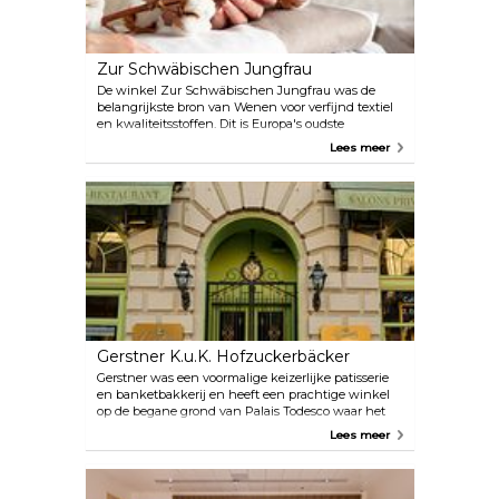
Zur Schwäbischen Jungfrau
De winkel Zur Schwäbischen Jungfrau was de
belangrijkste bron van Wenen voor verfijnd textiel
en kwaliteitsstoffen. Dit is Europa's oudste
kledingwinkel en bijna elk item dat in de winkel
Lees meer
met drie verdiepingen wordt verkocht, kan worden
aangepast. Hun handgeborduurde middenstukken
zijn een uniek souvenir.
Gerstner K.u.K. Hofzuckerbäcker
Gerstner was een voormalige keizerlijke patisserie
en banketbakkerij en heeft een prachtige winkel
op de begane grond van Palais Todesco waar het
beste van de Weense patisserie wordt verkocht. Hier
Lees meer
vind je de mooiste handgemaakte delicatessen,
zoals cakes, truffels, cupcakes, petit fours en
pralines.