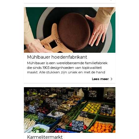
tentoongestelde kunstwerken kopen of om luxe,
gepersonaliseerde porseleinen artikelen vragen. Het
Porseleinmuseum is gevestigd in een vleugel van
Schloss Augarten, te midden van de voormalige
keizerlijke tuinen. Permanente en tijdelijke
tentoonstellingen nemen bezoekers mee in de
geschiedenis van de porseleinproductie in Wenen
sinds 1718.
Mühlbauer hoedenfabrikant
Mühlbauer is een wereldberoemde familiefabriek
die sinds 1903 designhoeden van topkwaliteit
maakt. Alle stukken zijn uniek en met de hand
gemaakt: elk seizoen komen er nieuwe collecties
Lees meer
uit en ze verzenden wereldwijd op maat gemaakte
hoeden. Hun trendy hoofddeksels bevatten
juwelen zoals veerpilaarshoeden van satijn en
buitengewone creaties van palmvezel.
Karmelitermarkt