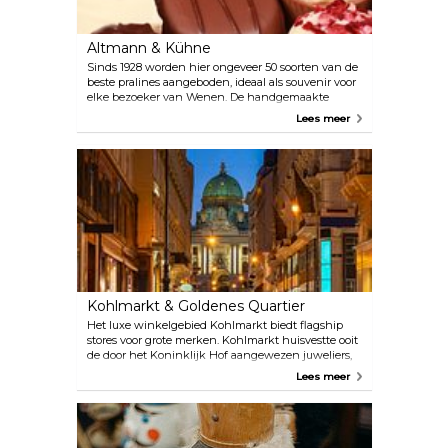
Altmann & Kühne
Sinds 1928 worden hier ongeveer 50 soorten van de
beste pralines aangeboden, ideaal als souvenir voor
elke bezoeker van Wenen. De handgemaakte
specialiteit van de Weense banketbakker staat
Lees meer
bekend als Liliput-snoepgoed en wordt nog steeds
volgens een origineel recept gemaakt.
Kohlmarkt & Goldenes Quartier
Het luxe winkelgebied Kohlmarkt biedt flagship
stores voor grote merken. Kohlmarkt huisvestte ooit
de door het Koninklijk Hof aangewezen juweliers,
maar houdt nog steeds vast aan de erfenis met
Lees meer
glinsterende ramen van bekende merken en
traditionele Weense juweliers. Het aangrenzende
Goldenes Quartier is een modern winkelgebied in
het hart van de oude binnenstad van Wenen en zit
vol winkels van internationale luxemerken,