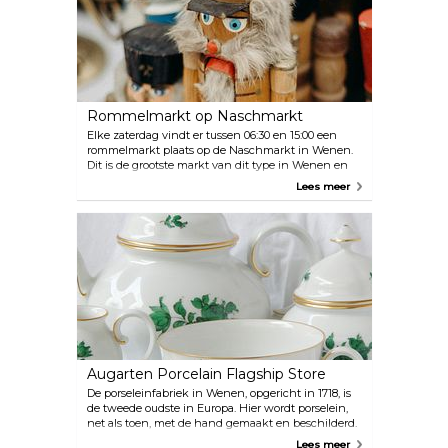
waaronder Louis Vuitton, Armani, Prada en Miu
Miu.
Rommelmarkt op Naschmarkt
Elke zaterdag vindt er tussen 06:30 en 15:00 een
rommelmarkt plaats op de Naschmarkt in Wenen.
Dit is de grootste markt van dit type in Wenen en
één van de beste in Europa; omlijst door de
Lees meer
prachtige Art Nouveau-gebouwen rondom het
plein kun je urenlang rondsnuffelen tussen de
kraampjes met alles, van waardevol antiek, meubels
en porselein tot tweedehands kleding, boeken en
platen.
Augarten Porcelain Flagship Store
De porseleinfabriek in Wenen, opgericht in 1718, is
de tweede oudste in Europa. Hier wordt porselein,
net als toen, met de hand gemaakt en beschilderd.
Dit maakt elk stuk uniek. Je kunt één van de
Lees meer