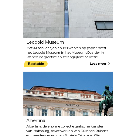
Hundertwasser en wisselende tentoonstellingen
van spannende hedendaagse kunst te zien zijn. Op
de begane grond bevinden zich ook een café en
een winkel.
Leopold Museum
Met 41 schilderijen en 188 werken op papier heeft
het Leopold Museum in het MuseumsQuartier in
Wenen de grootste en belangrijkste collectie
werken van Egon Schiele ter wereld. De uitgebreide
Bookable
Lees meer
collectie “Wenen 1900 en Art Nouveau” is een ander
hoogtepunt van het Leopold Museum. Vooral de
schilderijen van Schieles mentor en vriend Gustav
Klimt zijn opmerkelijk. Een programma van
speciale tentoonstellingen presenteert ook
grootschalige tentoonstellingen van werk van
internationaal bekende kunstenaars. Het aanbod
wordt gecompleteerd door een goed gecureerde
museumwinkel en een café met een patio met
uitzicht op de binnenplaats van het
MuseumsQuartier.
Albertina
Albertina, de enorme collectie grafische kunsten
van Habsburg, bevat werken van Dürer en Rubens
en meesterwerken van Schiele, Cézanne, Klimt,