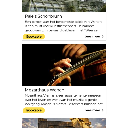
Paleis Schönbrunn
Een bezoek aan het beroemdste paleis van Wenen
is een must voor kunstliefhebbers. De barokke
gebouwen zijn bewaard gebleven met “Weense
charme” en herbergen de 1.441 kamers die ooit door
Bookable
Lees meer
de keizerlijke familie werden bewoond. Je kunt er
vandaag de dag nog steeds 40 bewonderen tijdens
de rondleidingen. Ontdek de architecturale
schatten van de paleistuinen, zoals het Palmhuis
en de oudste dierentuin ter wereld, gebouwd in
1752 door keizer Franz I. Natuurlijk zijn de tuinen
het best te bezoeken in de warmere maanden.
Mozarthaus Wenen
Mozarthaus Vienna is een appartementenmuseum
over het leven en werk van het muzikale genie
Wolfgang Amadeus Mozart. Bezoekers kunnen het
enige Weense appartement van Mozart verkennen
Bookable
Lees meer
dat bewaard is gebleven en waar hij de meeste
muziek componeerde. Naast de flat is er een
uitgebreide presentatie van de tijd waarin Mozart
leefde en van zijn belangrijkste werken.