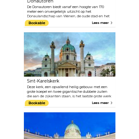
Donautoren
De Donautoren biedt vanaf een hoogte van 170
meter een onvergetelijk uitzicht op het
Donaulandschap van Wenen, de oude stad en het
Weense Woud. De twee snelliften brengen
Bookable
Lees meer
bezoekers in slechts 35 seconden naar het
uitkijkterras en de twee draaiende cafés/restaurants.
De Donautoren werd in 1964 gebouwd voor het
Vienna International Garden Festival. Grote weiden,
uitgestrekte joggingpaden, speelplaatsen voor
kinderen en bloembedden bieden bezoekers een
ontspannende ruimte.
Sint-Karelskerk
Deze kerk, een opvallend heilig gebouw met een
grote koepel en twee gigantische dubbele zuilen
die aan de zijkanten staan, is het laatste grote werk
van de barokke stadsarchitect Johann Bernhard
Bookable
Lees meer
Fischer von Erlach. De Karlskirche is een
meesterwerk uit de Europese barok, met een
symbolisch ontwerp en gebruik van klassieke
architecturale elementen. Neem de lift naar de
koepel voor een close-up van de met fresco's
versierde interieurs. In de Karlskirche worden
regelmatig klassieke muziekconcerten gehouden,
met name Vivaldi en Mozart. De akoestiek van deze