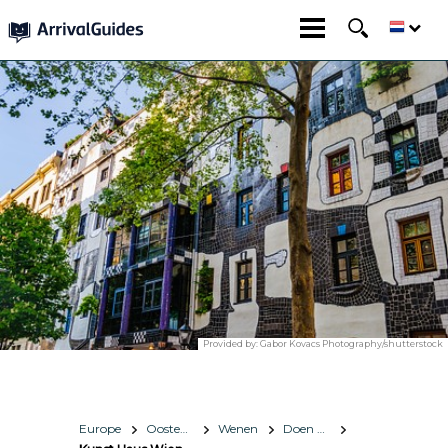
Provided by:
Gabor Kovacs Photography/shutterstock
Europe
Oostenrijk
Wenen
Doen & zien