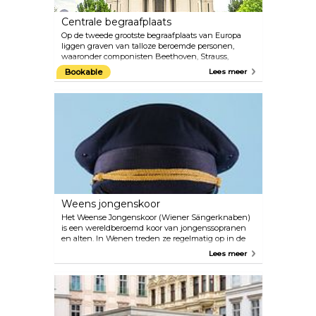
van Wenen.
Centrale begraafplaats
Op de tweede grootste begraafplaats van Europa
liggen graven van talloze beroemde personen,
waaronder componisten Beethoven, Strauss,
Mozart en Salieri. De begraafplaats met meerdere
Bookable
Lees meer
denominaties vertegenwoordigt een uniek
parklandschap met een begrafenismuseum,
monumentale eregraven en een Art Nouveau-
kerkhofkerk Lueger Kirche. Meer dan 250 originele
voorwerpen en fotomateriaal zijn te zien in het
Begrafenismuseum, waaronder een originele
“Fourgon” (koets voor het vervoer van lichamen)
van rond het jaar 1900. Mis deze macabere reis naar
het ceremoniële verleden niet.
Weens jongenskoor
Het Weense Jongenskoor (Wiener Sängerknaben)
is een wereldberoemd koor van jongenssopranen
en alten. In Wenen treden ze regelmatig op in de
Kapel van het Keizerlijk Paleis en in hun eigen
Lees meer
nieuwe concertzaal MuTH, die in 2012 werd
geopend en zich in de Augarten bevindt. De zaal
wordt gebruikt als repetitie- en opvoerlocatie voor
het Weense jongenskoor en als centrum voor
muziek en theater voor andere kinderen en
jongeren. Er zijn samenwerkingen gepland met