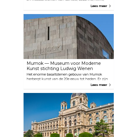
Kokoschka, Picasso en Rauschenberg. De
Lees meer
permanente Batliner Collectie illustreert de
ontwikkeling van Monet en Picasso naar Gerhard
Richter en Georg Baselitz en presenteert
hoogtepunten uit de laatste 130 jaar
kunstgeschiedenis. Albertina heeft ook een
collectie architecturale werken en foto's (waaronder
Helmut Newton en Lisette Model), die te zien zijn
in speciale tentoonstellingen.
Mumok — Museum voor Moderne
Kunst stichting Ludwig Wenen
Het enorme basaltstenen gebouw van Mumok
herbergt kunst van de 20e eeuw tot heden. Er zijn
wisselende exposities van alles van klassieke
Lees meer
moderne kunst tot de essentiële artistieke genres
van de jaren 60 en 70, tot hedendaagse
kunstwerken uit de wereld van film, fotografie en
video. Sinds 2011 is hier ook een bioscoop gevestigd,
ontworpen door de kunstenaar Heimo Zobernig,
die zich richt op de relatie tussen beeldende kunst
en film.