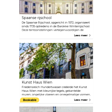
barokke kerk moet je gewoon ervaren.
Spaanse rijschool
De Spaanse Rijschool, opgericht in 1572, organiseert
sinds 1735 optredens in de Barokke Winterrijschool.
Deze tentoonstellingen vertegenwoordigen de
hoogste vorm van ruiterkunst: de Spaanse Rijschool
Lees meer
in Wenen is de enige instelling ter wereld waar de
klassieke ruiterkunst sinds de Renaissance
onveranderd is bewaard en beoefend. Tijdens de
galashows kunnen bezoekers genieten van unieke
presentaties van de Lipizzaner-paarden in de
mooiste rijhal ter wereld. De ochtendsessie biedt
inzicht in de jarenlange training die de renners en
hun Lipizzaners doorlopen.
Kunst Haus Wien
Friedensreich Hundertwasser creëerde het Kunst
Haus Wien met kleurrijke tegels, gekantelde
muren, ongelijke vloeren en onregelmatige vormen,
vaak begroeid met ongebreideld groen. Zo gaf de
Bookable
Lees meer
kunstenaar niet alleen een nieuwe impuls aan de
architectuur van Wenen, maar richtte hij ook een
expositiecentrum op waar de werken van