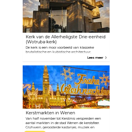
Audiogidsen in verschillende talen zijn inbegrepen
in de toegangsprijs.
Kerk van de Allerheiligste Drie-eenheid
(Wotruba-kerk)
De kerk is een mooi voorbeeld van klassieke
brutalistische en kubistische architectuur,
ontworpen door architect Fritz Wotruba. 152
Lees meer
Betonblokken zijn samengesteld om deze uniek
ogende structuur te vormen, met ramen in de
overige ruimtes. Hoe opvallend anders de gevel er
ook uitziet, de binnenkant lijkt op een bekend
kerkinterieur.
Kerstmarkten in Wenen
Van half november tot Kerstmis verspreiden een
aantal markten in de stad Wenen de kerstsfeer.
Glühwein, geroosterde kastanjes, muziek en
handgemaakte producten die in de kraampjes