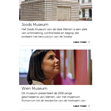
gevestigde festivals, het Konzerthaus, de Weense
Staatsopera en het Theater an der Wien.
Joods Museum
Het Joods Museum van de stad Wenen is een plek
van ontmoeting, confrontatie en begrip, die
probeert het bewustzijn van de Joodse
geschiedenis, religie en cultuur te vergroten.
Lees meer
Kinderen, studenten en volwassenen kunnen
deelnemen aan openbare rondleidingen op beide
locaties en aan alle tijdelijke tentoonstellingen. Het
wordt sterk aanbevolen om de tour van tevoren te
boeken.
Wien Museum
Dit museum presenteert de 2000-jarige
geschiedenis van Wenen, van het Imperium
Romanum tot de residentie van de hertogen van
Babenberg en de 640 jaar Habsburgse
Lees meer
heerschappij tot op heden. De geschiedenis van de