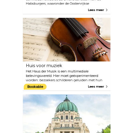
Habsburgers, waaronder de Oostenrijkse
keizerskroon en de kroonjuwelen van het Heilige
Lees meer
Roomse Rijk. Andere hoogtepunten zijn de schat
van de Orde van het Gulden Vlies en de collecties
van onschatbare Bourgondische schatten uit de
15e eeuw. Juwelen van de Habsburgse keizerin en
stukken van de originele sieraden van keizerin
Elisabeth zijn hier ook te zien. Je kunt ook
legendarische schatten ontdekken zoals de Heilige
Lans uit de 8e eeuw, de grootste gesneden smaragd
ter wereld en de hoorn van de fantastische
eenhoorn.
Huis voor muziek
Het Haus der Musik is een multimediale
belevingswereld. Hier moet geëxperimenteerd
worden: bezoekers schilderen geluiden met hun
vingers en regisseren het Wiener Philharmonisch
Bookable
Lees meer
Orkest. De akoestische reis varieert van prenatale
hoorervaringen over de ontwikkeling van het
menselijk oor en de eerste muziekinstrumenten tot
en met de geluiden van de kosmos. Genieën zoals
Wolfgang Amadeus Mozart en Johann Strauss
krijgen originele partituren, programma's, kostuums
en persoonlijke spullen voorgeschoteld. Op de
bovenste verdieping van het geluidsmuseum biedt
het restaurant Huth heerlijke Oostenrijkse
gerechten met een prachtig uitzicht over de daken