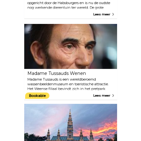
opgericht door de Habsburgers en is nu de oudste
nog werkende dierentuin ter wereld. De grote
ruimtes creëren een comfortabele ruimte voor de
Lees meer
dieren en het personeel van experts zorgt ervoor dat
ze goed worden verzorgd. Het bestuur van de
dierentuin besteedt veel aandacht aan
natuurbehoud en dierenwelzijn. We raden aan om
ongeveer 4-5 uur de tijd te nemen voor je bezoek
en het voedingsschema te bekijken.
Madame Tussauds Wenen
Madame Tussauds is een wereldberoemd
wassenbeeldenmuseum en toeristische attractie.
Het Weense filiaal bevindt zich in het pretpark
Wiener Prater. Bekijk de grootste beroemdheden
Bookable
Lees meer
van vroeger en nu van dichtbij. Maak een selfie met
filmsterren zoals Angelina Jolie, Daniel Craig en
Robert Pattinson; ontmoet oude Hollywood-idolen
zoals Marilyn Monroe en Audrey Hepburn; poseer
voor de camera met royals, componisten en politici
uit Oostenrijk en de rest van de wereld.