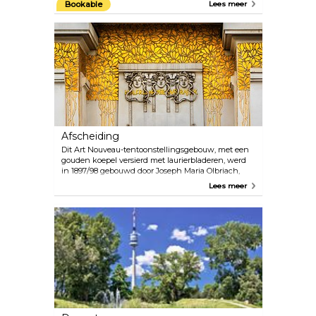
Bookable
Lees meer
worden verkocht, creëren een warme en gastvrije
sfeer, ondanks de soms koude Oostenrijkse winters.
Enkele van de meest opwindende kerstmarkten
zijn de Weense droomkerstmarkt voor het stadhuis,
het kerstdorp in het Belvedere-paleis (Prinz-
Eugene Straße) en de kerst- en nieuwjaarsmarkt in
Paleis Schönbrunn. Er zijn nog vele andere
kleinere markten met dezelfde charme.
Afscheiding
Dit Art Nouveau-tentoonstellingsgebouw, met een
gouden koepel versierd met laurierbladeren, werd
in 1897/98 gebouwd door Joseph Maria Olbriach,
een student van Otto Wagner. Het is één van de
Lees meer
beroemdste bouwwerken in Wenen. De
Beethovenfries, gemaakt door Gustav Klimt in 1902,
is permanent te zien op de benedenverdieping. Op
de entreeverdieping worden wisselende
tentoonstellingen met hedendaagse kunst
gehouden.