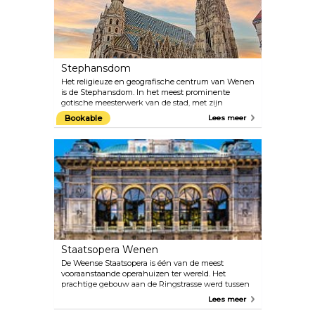
Stephansdom
Het religieuze en geografische centrum van Wenen
is de Stephansdom. In het meest prominente
gotische meesterwerk van de stad, met zijn
prachtige pannendak en stenen interieurs, zijn in
Bookable
Lees meer
feite veel kunstwerken uit verschillende periodes
bewaard gebleven: de Romaanse torens, het
barokke altaar en de renaissancistische decoraties.
Boek een complete rondleiding door de kathedraal,
bezoek de diepe catacomben of beklim de 136 m
hoge toren. Wanneer op oudejaarsavond de
Pummerin luidt, de grootste klok in Oostenrijk,
wordt dit zelfs op tv uitgezonden.
Staatsopera Wenen
De Weense Staatsopera is één van de meest
vooraanstaande operahuizen ter wereld. Het
prachtige gebouw aan de Ringstrasse werd tussen
1861 en 1869 door August Siccardsburg en Eduard
Lees meer
van der Nüll gebouwd als Hofoperntheater (Court