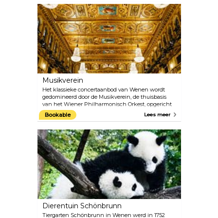
Opera). Je kunt een glimp opvangen van wat er
achter de schermen gebeurt en de architecturale
pracht van dit neorenaissancistische meesterwerk
bewonderen tijdens één van de 40 minuten
durende rondleidingen.
Musikverein
Het klassieke concertaanbod van Wenen wordt
gedomineerd door de Musikverein, de thuisbasis
van het Wiener Philharmonisch Orkest, opgericht
in 1842. Miljoenen muziekfans over de hele wereld
Bookable
Lees meer
beschouwen de Musikverein als één van de meest
traditionele concerthuizen, waar artiesten van het
allerhoogste kaliber worden ontvangen. Vanuit de
Gouden Zaal wordt het jaarlijkse nieuwjaarsconcert
van de Wiener Philharmoniker wereldwijd op
televisie uitgezonden. Het Weense Mozart Orkest
voert regelmatig Mozarts beroemde werken uit
terwijl ze gekleed zijn in kostuums uit die tijd.
Dierentuin Schönbrunn
Tiergarten Schönbrunn in Wenen werd in 1752