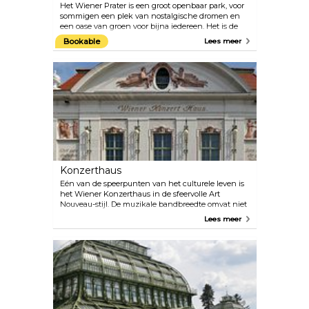
Het Wiener Prater is een groot openbaar park, voor
sommigen een plek van nostalgische dromen en
een oase van groen voor bijna iedereen. Het is de
thuisbasis van het populaire pretpark en de locatie
Bookable
Lees meer
van het reuzenrad, één van de beroemdste
symbolen van Wenen. Het Prater is geopend van
maart tot oktober, maar het reuzenrad en enkele
andere attracties zijn het hele jaar door geopend.
Konzerthaus
Eén van de speerpunten van het culturele leven is
het Wiener Konzerthaus in de sfeervolle Art
Nouveau-stijl. De muzikale bandbreedte omvat niet
alleen het klassieke repertoire, maar varieert ook
Lees meer
van middeleeuwse, renaissance- en barokmuziek
tot jazz, wereldmuziek en de progressieve tonen
van vandaag. Bekijk het programma op hun
officiële website. Er zijn bijna elke dag meerdere
optredens. Perfect plan voor een date op een
regenachtige dag! Als je meer geïnteresseerd bent
in architectuur dan in muziek, neem dan deel aan
de rondleiding door het Konzerthaus.