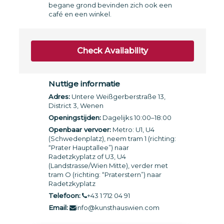
begane grond bevinden zich ook een
café en een winkel.
Check Availability
Nuttige informatie
Adres:
Untere Weißgerberstraße 13,
District 3, Wenen
Openingstijden:
Dagelijks 10:00–18:00
Openbaar vervoer:
Metro: U1, U4
(Schwedenplatz), neem tram 1 (richting:
“Prater Hauptallee”) naar
Radetzkyplatz of U3, U4
(Landstrasse/Wien Mitte), verder met
tram O (richting: “Praterstern”) naar
Radetzkyplatz
Telefoon:
+43 1 712 04 91
Email:
info@kunsthauswien.com