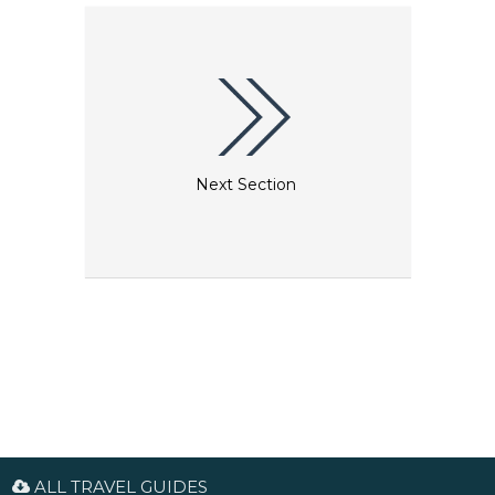
bouw van de Stephansdom, gedetailleerde
stadsgezichten en meubels uit het Biedermeier-
tijdperk en prachtige schilderijen van kunstenaars
zoals Makart, Klimt en Schiele worden
tentoongesteld om het culturele erfgoed van
Wenen te illustreren. Het Wien Museum heeft ook
een uitzonderlijke Klimt-collectie met 's werelds
grootste collectie van zijn tekeningen, bestaande
uit absolute meesterwerken, schetsen en voorlopige
schetsen uit alle stadia van zijn creatieve leven.
Next Section
ALL TRAVEL GUIDES