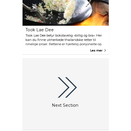
Took Lae Dee
Took Lae Dee betyr bokstavelig «billig og bra». Her
kan du finne utmerkede thailandske retter til
rimelige priser. Rettene er hjertelig porsjonerte og
de smilende kokkene står fullt synlig ved en lang
Les mer
disk. Du får en følelse av å være med i alt som
foregår.
Next Section