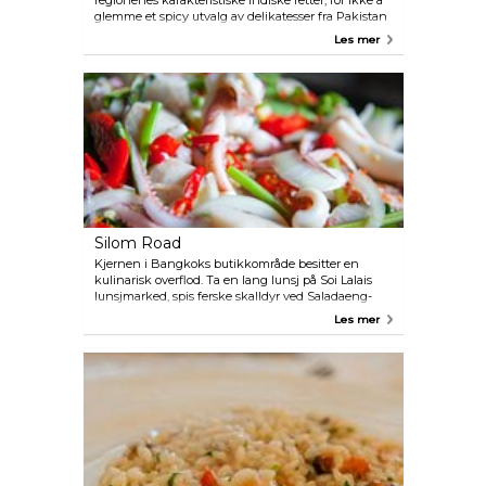
regionenes karakteristiske indiske retter, for ikke å
glemme et spicy utvalg av delikatesser fra Pakistan
og Punjab.
Les mer
Silom Road
Kjernen i Bangkoks butikkområde besitter en
kulinarisk overflod. Ta en lang lunsj på Soi Lalais
lunsjmarked, spis ferske skalldyr ved Saladaeng-
krysset, indonesisk nær Convent Road, japansk ved
Les mer
Soi Thaniya eller tradisjonell thailandsk mat rundt
Soi Pipat.