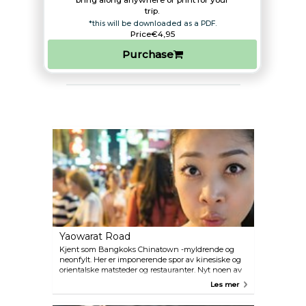
bring along anywhere or print for your
trip.​
*this will be downloaded as a PDF.
Price
€4,95
Purchase
Yaowarat Road
Kjent som Bangkoks Chinatown -myldrende og
neonfylt. Her er imponerende spor av kinesiske og
orientalske matsteder og restauranter. Nyt noen av
de beste Dim Sum lunsjene i hele sørøst Asia.
Les mer