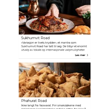
Sukhumvit Road
«Variasjon er livets krydder», et mantra som
Sukhumvit Road har tatt til seg. De tilbyr et enormt
utvalg av lokale og internasjonale valgmuligheter.
Nyt thailandsk mat av høy kvalitet, ved siden av
Les mer
europeisk, amerikansk, meksikansk, indisk, fra
Midtøsten, eller japanske retter. Menyen langs
Sukhumvit er uendelig.
Phahurat Road
Ikke langt fra Yaowarat. Pirr smaksløkene med