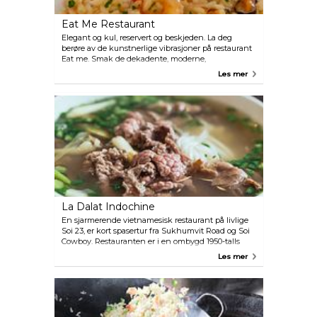
Eat Me Restaurant
Elegant og kul, reservert og beskjeden. La deg
berøre av de kunstnerlige vibrasjoner på restaurant
Eat me. Smak de dekadente, moderne,
internasjonale og regionale tallerkener med
Les mer
fresende kjøtt og fugl, enestående skalldyrsretter og
gode vegetariske alternativ.
La Dalat Indochine
En sjarmerende vietnamesisk restaurant på livlige
Soi 23, er kort spasertur fra Sukhumvit Road og Soi
Cowboy. Restauranten er i en ombygd 1950-talls
villa med frodige planter, moderne kunst og fransk-
Les mer
vietnamesiske minneverdige gjenstander. Nyt La
Dalats sprø bagetter og bouillabaisse samt lekre
skalldyr.