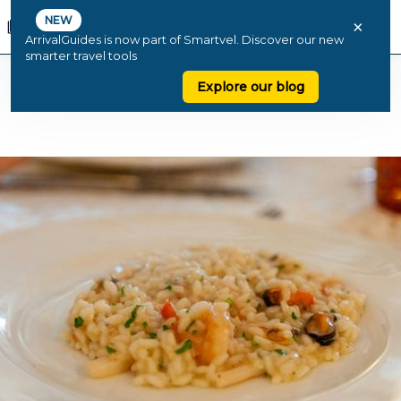
NEW
×
ArrivalGuides is now part of Smartvel. Discover our new
smarter travel tools
Explore our blog