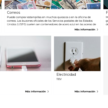
fuera del edificio de la terminal.
T
A
Correos
F
Puede comprar estampillas en muchos quioscos o en la oficina de
M
correos. Los buzones oficiales de los Servicios postales de los Estados
g
Unidos (USPS) suelen ser contenedores de acero azul en las aceras de
d
la ciudad. Muchas oficinas de correos o empresas de correo privadas
Más información
como UPS o FedEx están abiertas de 8am-5pm. La oficina de correos
principal, conocido como la oficina de correos de James Farley, está
ubicada cerca de Penn Station.
Electricidad
110V
Más información
Más información