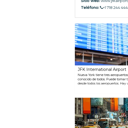
Sitio web:
www.jfkairpor
Teléfono:
+1 718 244 44
JFK International Airport
Nueva York tiene tres aeropuertos
conocido de todos. Puede tomar t
desde todos los aeropuertos. Hay u
Manhattan, pero también hay opc
Para llegar a las paradas de transp
AirTrain en la mayoría de los cas
Manhattan tarda aproximadamen
diferentes servicios de autobús. 
opera tres líneas diferentes que v
la misma que la del metro. El NYC
autobuses de JFK a Grand Central 
dura unos 60 minutos dependiend
en línea o en el mostrador de NYC