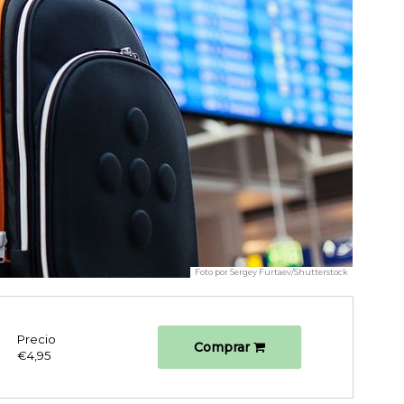
Foto por
Sergey Furtaev/Shutterstock
Precio
Comprar
€4,95