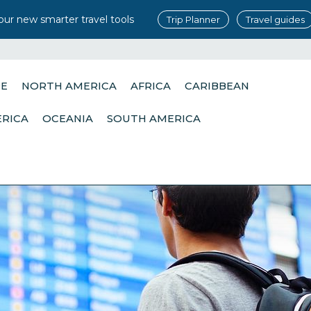
our new smarter travel tools
Trip Planner
Travel guides
PE
NORTH AMERICA
AFRICA
CARIBBEAN
ERICA
OCEANIA
SOUTH AMERICA