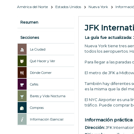
América del Norte
Estados Unidos
Nueva York
Informació
Resumen
JFK Internati
La guía fue actualizada:
Secciones
Nueva York tiene tres ae
La Ciudad
todos los aeropuertos. Ha
Qué Hacer y Ver
Para llegar a las paradas d
El metro de JFK a Midto
Dónde Comer
También hay diferentes se
Cafés
es la misma que la del me
Bares y Vida Nocturna
El NYC Airporter es una l
tráfico. Puede comprar b
Compras
Información práctica
Información Esencial
Dirección:
JFK Internatio