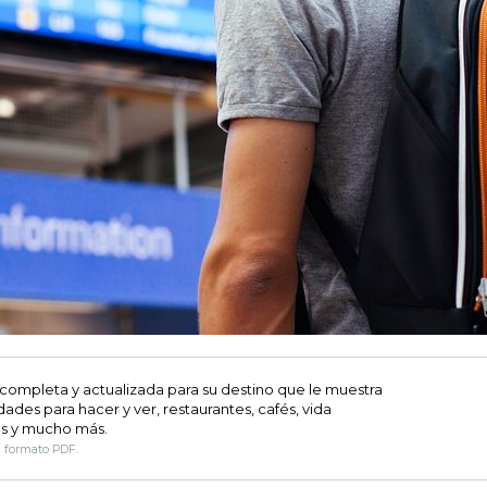
 completa y actualizada para su destino que le muestra
dades para hacer y ver, restaurantes, cafés, vida
s y mucho más.
n formato PDF.