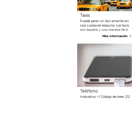
Taxis
Puede parar un taxi amarillo en
casi cualquier esquina. Los taxis
son baratos y una manera fácil
de viajar. Hay recargos
Más información
nocturnos y de hora pico, y
recuerde dejar una propina.
Manhattan tiene calles y
avenidas muy largas y es
importante saber tanto la
dirección como la calle
transversal de su destino. Un
taxi está libre si la luz amarilla en
la parte superior del coche está
completamente iluminada.
Teléfono
Indicativo: +1 Código de área: 212