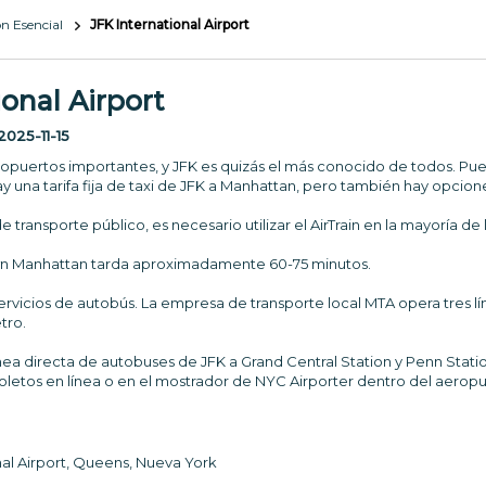
n Esencial
JFK International Airport
onal Airport
2025-11-15
ropuertos importantes, y JFK es quizás el más conocido de todos. Pu
y una tarifa fija de taxi de JFK a Manhattan, pero también hay opcion
e transporte público, es necesario utilizar el AirTrain en la mayoría de 
wn Manhattan tarda aproximadamente 60-75 minutos.
rvicios de autobús. La empresa de transporte local MTA opera tres lín
tro.
ínea directa de autobuses de JFK a Grand Central Station y Penn Stat
oletos en línea o en el mostrador de NYC Airporter dentro del aeropu
nal Airport, Queens, Nueva York