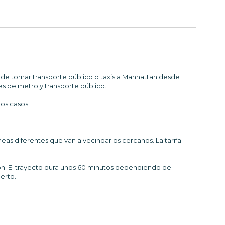
ede tomar transporte público o taxis a Manhattan desde
es de metro y transporte público.
los casos.
eas diferentes que van a vecindarios cercanos. La tarifa
ion. El trayecto dura unos 60 minutos dependiendo del
erto.