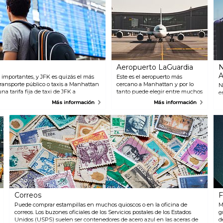
Aeropuerto LaGuardia
N
A
 importantes, y JFK es quizás el más
Este es el aeropuerto más
ransporte público o taxis a Manhattan
cercano a Manhattan y por lo
N
na tarifa fija de taxi de JFK a
tanto puede elegir entre muchos
e
iones de metro y transporte público.
medios de transporte diferentes
d
Más información
Más información
orte público, es necesario utilizar el
para llegar a la ciudad. Hay
t
os. El metro de JFK a Midtown
autobuses públicos, al igual que
c
te 60-75 minutos. También hay
el NYC Airporter, que va
e
La empresa de transporte local MTA
directamente entre el aeropuerto
s
an a vecindarios cercanos. La tarifa es
y la Terminal de Autobuses de
a
 Airporter es una línea directa de
Port Authority, Grand Central
E
Station y Penn Station. El trayecto
Station y Penn Station.
E
o del tráfico. Puede comprar boletos
También hay taxis y furgonetas
c
 Airporter dentro del aeropuerto.
en la parada de taxis que hay
S
fuera del edificio de la terminal.
T
A
Correos
F
Puede comprar estampillas en muchos quioscos o en la oficina de
M
correos. Los buzones oficiales de los Servicios postales de los Estados
g
Unidos (USPS) suelen ser contenedores de acero azul en las aceras de
d