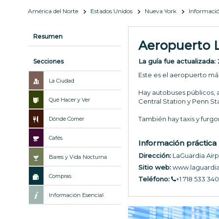
América del Norte
Estados Unidos
Nueva York
Informació
Resumen
Aeropuerto 
La guía fue actualizada:
Secciones
Este es el aeropuerto má
La Ciudad
Hay autobuses públicos, a
Qué Hacer y Ver
Central Station y Penn St
También hay taxis y furgon
Dónde Comer
Cafés
Información práctica
Dirección:
LaGuardia Airp
Bares y Vida Nocturna
Sitio web:
www.laguardia
Compras
Teléfono:
+1 718 533 34
Información Esencial