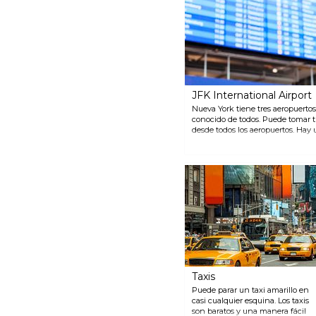
JFK International Airport
Nueva York tiene tres aeropuertos
conocido de todos. Puede tomar t
desde todos los aeropuertos. Hay u
Manhattan, pero también hay opc
Para llegar a las paradas de transp
AirTrain en la mayoría de los cas
Manhattan tarda aproximadamen
diferentes servicios de autobús. 
opera tres líneas diferentes que v
la misma que la del metro. El NYC
autobuses de JFK a Grand Central 
dura unos 60 minutos dependiend
en línea o en el mostrador de NYC
Taxis
Puede parar un taxi amarillo en
casi cualquier esquina. Los taxis
son baratos y una manera fácil