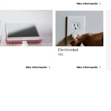
la ciudad. Muchas oficinas de correos o empresas de correo privadas
Más información
como UPS o FedEx están abiertas de 8am-5pm. La oficina de correos
principal, conocido como la oficina de correos de James Farley, está
ubicada cerca de Penn Station.
Electricidad
110V
Más información
Más información