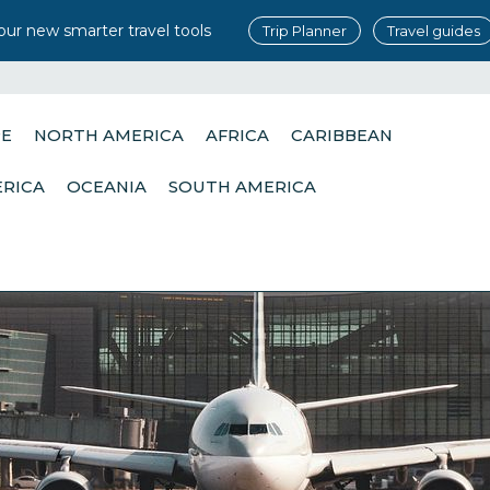
our new smarter travel tools
Trip Planner
Travel guides
PE
NORTH AMERICA
AFRICA
CARIBBEAN
ERICA
OCEANIA
SOUTH AMERICA