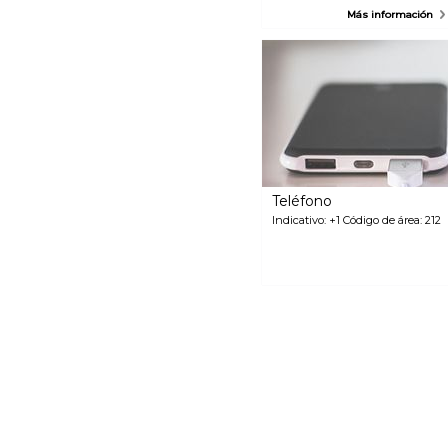
de viajar. Hay recargos
Más información
nocturnos y de hora pico, y
recuerde dejar una propina.
Manhattan tiene calles y
avenidas muy largas y es
importante saber tanto la
dirección como la calle
transversal de su destino. Un
taxi está libre si la luz amarilla en
la parte superior del coche está
completamente iluminada.
Teléfono
Indicativo: +1 Código de área: 212