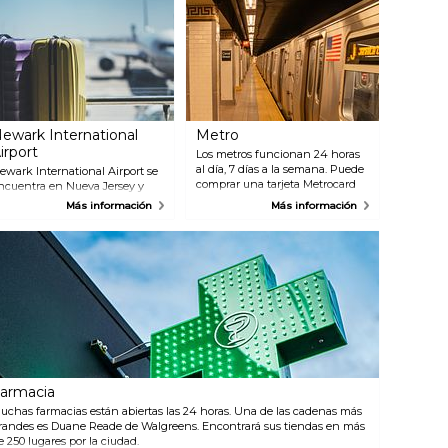
ewark International
Metro
irport
Los metros funcionan 24 horas
al día, 7 días a la semana. Puede
ewark International Airport se
comprar una tarjeta Metrocard
ncuentra en Nueva Jersey y
sin límite de una semana si sabe
esde aquí se puede tomar taxi,
Más información
Más información
que viajará mucho. Las
ren o autobús para ir a la
máquinas expendedoras de
iudad. Si prefiere taxi,
billetes en las estaciones de
ncontrará coches afuera de la
metro aceptan efectivo, crédito y
ala de llegada. El recorrido tarda
débito. Los mapas del metro son
proximadamente 35 minutos.
gratis y se pueden encontrar en
l autobús Newark Airport
todas cabinas de información.
xpress tarda unos 50 minutos,
on paradas en Grand Central
tation, Bryant Park y la
erminal de Autobuses de la
utoridad Portuaria.
armacia
uchas farmacias están abiertas las 24 horas. Una de las cadenas más
randes es Duane Reade de Walgreens. Encontrará sus tiendas en más
e 250 lugares por la ciudad.