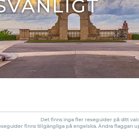
SVÄNLIGT
Det finns inga fler reseguider på ditt val
eseguider finns tillgängliga på engelska. Ändra flaggan upp