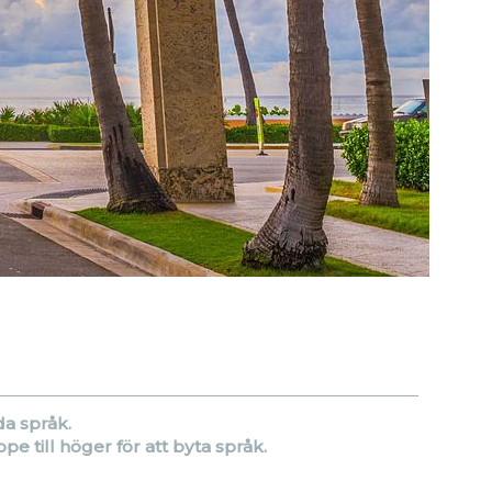
da språk.
e till höger för att byta språk.