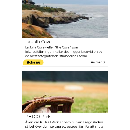
La Jolla Cove
La Jolla Cove - eller "the Cove" som
lokalbefolkningen kallar det - ligger bredvid en av
de mest fotograferade stränderna i södra
Kalifornien. Vid den norra änden av viken, kan
Boka nu
Läs mer
sikten under vattnet nå 20-30 meter på sommaren,
vilket gör det till en populär plats för dykare och
snorklare.
PETCO Park
Även om PETCO Park är hem till San Diego Padres
så behöver du inte vara ett baseballfan för att njuta