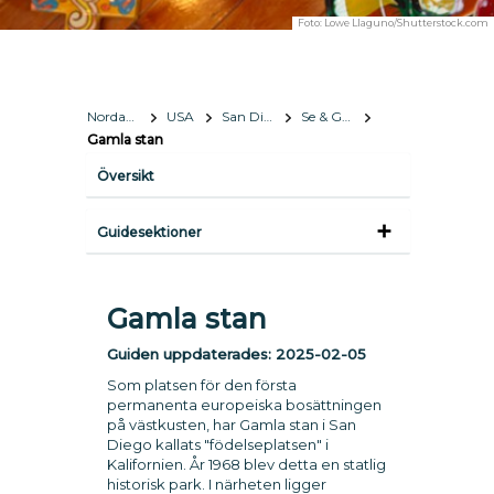
Foto:
Lowe Llaguno/Shutterstock.com
Nordamerika
USA
San Diego, California
Se & Göra
Gamla stan
Översikt
Guidesektioner
Gamla stan
Guiden uppdaterades:
2025-02-05
Som platsen för den första
permanenta europeiska bosättningen
på västkusten, har Gamla stan i San
Diego kallats "födelseplatsen" i
Kalifornien. År 1968 blev detta en statlig
historisk park. I närheten ligger