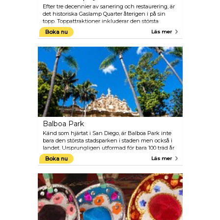
Efter tre decennier av sanering och restaurering, är
det historiska Gaslamp Quarter återigen i på sin
topp. Toppattraktioner inkluderar den största
samlingen av kommersiella byggnader i
Boka nu
Läs mer
viktorianskstil i USA. Området har även lockat
hundratals trendiga butik-och restaurangägare,
vilket gör den till det mest besökta området i
centrala San Diego.
Balboa Park
Känd som hjärtat i San Diego, är Balboa Park inte
bara den största stadsparken i staden men också i
landet. Ursprungligen utformad för bara 100 träd år
1892, är nu det 1 200 hektar stora parken hem till 15
Boka nu
Läs mer
museer, massor av trädgårdar och det
världsberömda San Diego Zoo.