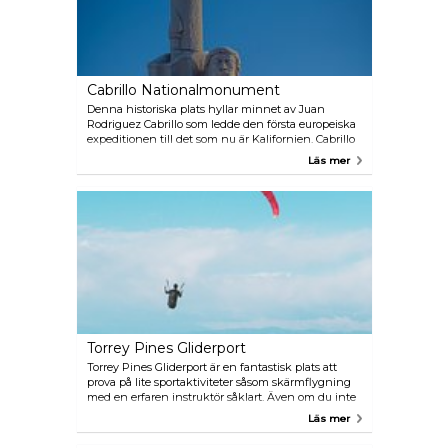
Cabrillo Nationalmonument
Denna historiska plats hyllar minnet av Juan
Rodriguez Cabrillo som ledde den första europeiska
expeditionen till det som nu är Kalifornien. Cabrillo
tros ha förankrat sitt flaggskepp, San Salvador, på
Läs mer
Point Lomas östra strand år 1542. Platsen erbjuder
fantastisk utsikt över bukten och statyn av Cabrillo
är en av de mest besökta nationella monument i
USA.
Torrey Pines Gliderport
Torrey Pines Gliderport är en fantastisk plats att
prova på lite sportaktiviteter såsom skärmflygning
med en erfaren instruktör såklart. Även om du inte
vågar prova skärmflygning, så kan man bara sitta
Läs mer
här och njuta av den vackra naturen. Platsen kan
du hitta 20 km väster om det centrala