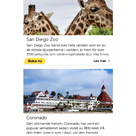
San Diego Zoo
San Diego Zoo, känd över hela världen som en av
de största djurparkerna i världen, är hem för över
3700 sällsynta och utrotningshotade djur. Här finns
även en botanisk samling med mer än 700 000
Boka nu
Läs mer
exotiska växter.
Coronado
Den öliknande halvön, Coronado, har varit en
populär semesterort sedan slutet av 1800-talet. På
den tiden (precis som i dag), var den främsta