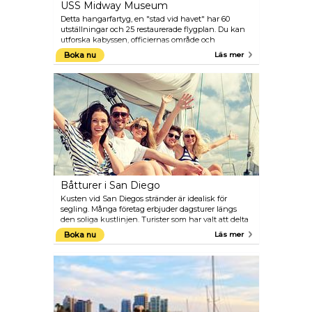
USS Midway Museum
Detta hangarfartyg, en "stad vid havet" har 60
utställningar och 25 restaurerade flygplan. Du kan
utforska kabyssen, officiernas område och
sovutrymmena på denna 69 000 ton fartyg.
Boka nu
Läs mer
Båtturer i San Diego
Kusten vid San Diegos stränder är idealisk för
segling. Många företag erbjuder dagsturer längs
den soliga kustlinjen. Turister som har valt att delta
i dessa segelturer beskriver det som en "underbar
Boka nu
Läs mer
erfarenhet" och att det är som att “flyga genom
vattnet".