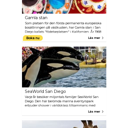
Gamla stan
Som platsen för den första permanenta europeiska
bosättningen på västkusten, har Gamla stan i San
Diego kallats "födelseplatsen" i Kalifornien. År 1968
blev detta en statlig historisk park. I närheten ligger
Boka nu
Läs mer
Heritage Park, där flera av San Diegos mest
anmärkningsvärda viktorianska hus flyttats och
blivit autentiskt återställda.
SeaWorld San Diego
Varje år besöker miljontals familjer SeaWorld San
Diego. Den här berömda marina äventyrspark
erbjuder shower i världsklass tillsammans med
många spektakulära djurmöten. En av de mest
Läs mer
populära aktiviteterna innefattar beröring, utfodring
och utbildning av en delfin (från $ 45 per person).