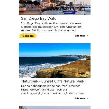
San Diego Bay Walk
San Diego Bay består av flera museer, inklusive
Sjöhistoriska museet och luft- och rymdfarkost
museet. Det finns också många barer med
havsutsikt, restauranger och naturligtvis San Diegos
Boka nu
Läs mer
vackra hamn. The Bay är även värd för många
segling- och utomhusevenemang.
Naturpark - Sunset Cliffs Natural Park
Denna häpnadsväckande naturpark erbjuder
hisnande vyer från klippan och bra
vandringsmöjligheter. I parken ingår dramatiska
klippformationer och grottor, och om du har tur kan
Läs mer
du se den kaliforniska gråvalen på sin årliga
migration från Beringshavet till Baja California.