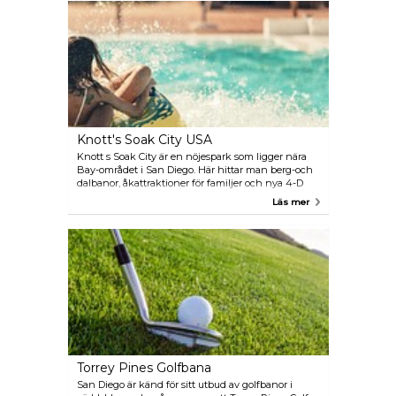
affärsdistriktet i San Diego och har en perfekt läge
med en fantastisk utsikt över havet.
Knott's Soak City USA
Knott s Soak City är en nöjespark som ligger nära
Bay-området i San Diego. Här hittar man berg-och
dalbanor, åkattraktioner för familjer och nya 4-D
åkattraktioner, samt liveunderhållning. En rolig
Läs mer
plats för hela familjen.
Torrey Pines Golfbana
San Diego är känd för sitt utbud av golfbanor i