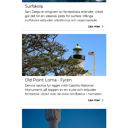
Surfskola
San Diego är omgiven av fantastiska stränder, vilket
gör det till en idealisk plats för surfare. Många
surfskolor erbjuder utbildning och organiserade
läger där turister kan lära sig att surfa i en trygg
Läs mer
miljö. Skolan Pacific Surf School ligger på Mission
Beach, som erbjuder sina tjänster till erfarna och
oerfarna turister.
Old Point Loma - Fyren
Denna vackra fyr ligger intill Cabrillo National
Monument, på toppen av en kulle och erbjuder
fantastisk utsikt över de olika områdena i närheten
av San Diego Bay.
Läs mer