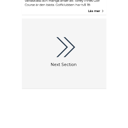
världsklass och många anser att Torrey Pines Golf
Course är den bästa. Golfklubben har två 18-
hålsbanor som används vid mästerskap och var
Läs mer
bland annat värd för US Open 2008.
Next Section