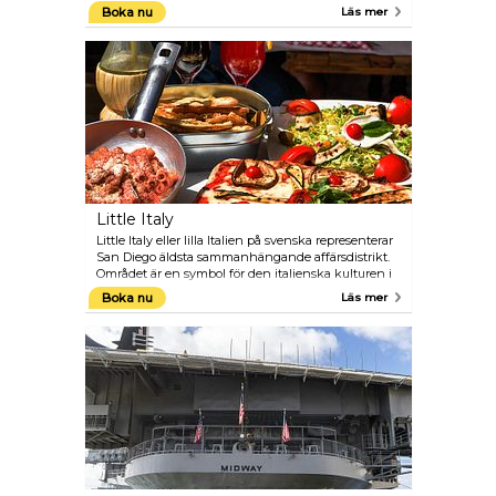
attraktionen Hotel del Coronado, känd som "The
Boka nu
Läs mer
Del". Hotellet har kunnat räkna många presidenter
och kändisar, bland annat Marilyn Monroe och
Frank Sinatra, som sina gäster.
Little Italy
Little Italy eller lilla Italien på svenska representerar
San Diego äldsta sammanhängande affärsdistrikt.
Området är en symbol för den italienska kulturen i
USA och i San Diego, med italienska familjer som
Boka nu
Läs mer
bor i distriktet sedan 1920-talet. För närvarande har
distriktet 6000 italiensk-amerikanska invånare.