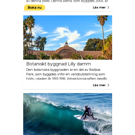
av denna plats. Denna arena, som byggdes 2004, är
lika känd för sin fantastiska arkitektur som för sin
Boka nu
Läs mer
utsikt över San Diego.
Botaniskt byggnad Lilly damm
Den botaniska byggnaden är en del av Balboa
Park, som byggdes inför en världsutställning som
hölls i staden år 1915-1916. Attraktionskraften består
av den botaniska byggnaden, damm Lily och
Läs mer
lagunen. Trädgården har 2 100 permanenta växter
men presenterar även säsongsbetonade växter
likaså.