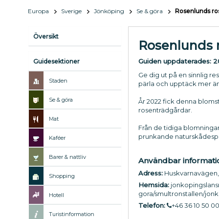
Europa
Sverige
Jönköping
Se & göra
Rosenlunds ro
Översikt
Rosenlunds 
Guiden uppdaterades:
2
Guidesektioner
Ge dig ut på en sinnlig r
Staden
pärla och upptäck mer än 
Se & göra
År 2022 fick denna blomst
rosenträdgårdar.
Mat
Från de tidiga blomningar
prunkande naturskådespe
Kaféer
Barer & nattliv
Användbar informati
Adress:
Huskvarnavägen,
Shopping
Hemsida:
jonkopingslan
gora/smultronstallen/jon
Hotell
Telefon:
+46 36 10 50 0
Turistinformation