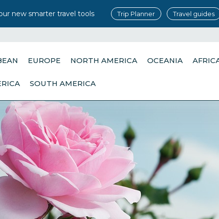
our new smarter travel tools
Trip Planner
Travel guides
BEAN
EUROPE
NORTH AMERICA
OCEANIA
AFRIC
ERICA
SOUTH AMERICA