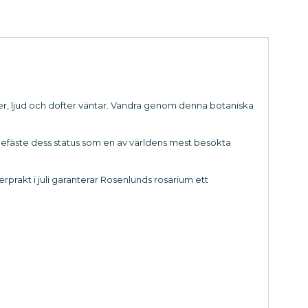
er, ljud och dofter väntar. Vandra genom denna botaniska
 befäste dess status som en av världens mest besökta
prakt i juli garanterar Rosenlunds rosarium ett