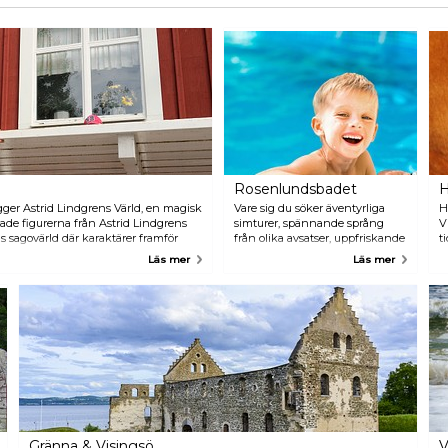
Rosenlundsbadet
H
ger Astrid Lindgrens Värld, en magisk
Vare sig du söker äventyrliga
H
kade figurerna från Astrid Lindgrens
simturer, spännande språng
V
ens sagovärld där karaktärer framför
från olika avsatser, uppfriskande
t
oliga improvisationer. Parken erbjuder
träning i en 50-meterspool,
o
Läs mer
Läs mer
g i den förtrollande värld som skapats
träningspass i gymmet eller bara
t
rfattare. Öppet från maj till augusti
att varva ner i relaxavdelningen
s
tvalda veckor i oktober och
har Rosenlundsbadet allt.
v
Dessutom kan småbarnsfamiljer
i
njuta av plaskpoolen och
r
undervisningspoolen som gör
H
besöket till en mångsidig och
a
trevlig upplevelse för besökare i
alla åldrar.
Gränna & Visingsö
V