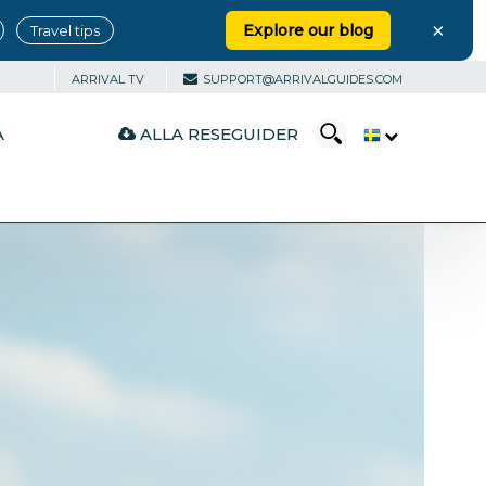
×
Explore our blog
Travel tips
ARRIVAL TV
SUPPORT@ARRIVALGUIDES.COM
ALLA RESEGUIDER
A