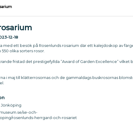
sarium
rosarium
023-12-18
esa med ett besök på Rosenlunds rosarium där ett kalejdoskop av färg
550 olika sorters rosor.
rande fristad det prestigefyllda ”Award of Garden Excellence” vilket
na i maj till klätterrosornas och de gammaldags buskrosornas blomster
l.
on
 Jönköping
smuseum.se/se-och-
koping/rosenlunds-herrgard-och-rosariet
0