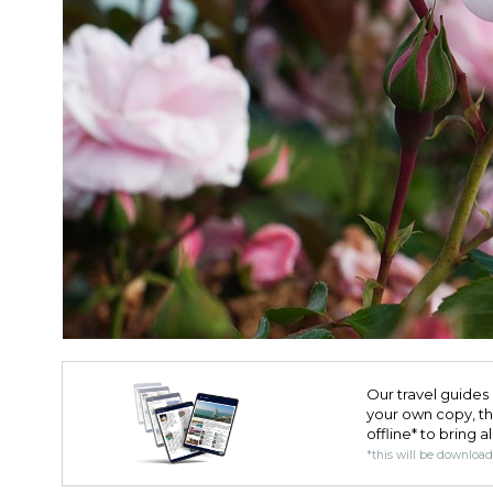
Our travel guides 
your own copy, the 
offline* to bring a
*this will be downloa