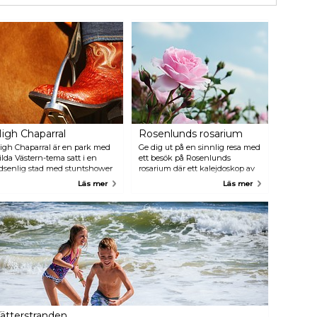
igh Chaparral
Rosenlunds rosarium
igh Chaparral är en park med
Ge dig ut på en sinnlig resa med
ilda Västern-tema satt i en
ett besök på Rosenlunds
idsenlig stad med stuntshower
rosarium där ett kalejdoskop av
ch andra fascinerande
färger, ljud och dofter väntar.
Läs mer
Läs mer
illställningar. Hoppa på en
Vandra genom denna botaniska
pännande tågresa, prova att
pärla och upptäck mer än 550
aska guld, eller släpp loss din
olika sorters rosor. År 2022 fick
nre cowgirl eller cowboy på en
denna blomstrande fristad det
idtur genom Vilda Västern.
prestigefyllda ”Award of Garden
igh Chaparral är en unik
Excellence” vilket befäste dess
ttraktion.
status som en av världens mest
besökta rosenträdgårdar. Från
de tidiga blomningarna i maj till
klätterrosornas och de
gammaldags buskrosornas
blomsterprakt i juli garanterar
ätterstranden
Rosenlunds rosarium ett