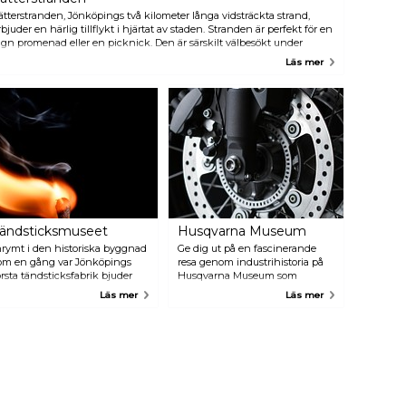
prunkande naturskådespel.
ätterstranden, Jönköpings två kilometer långa vidsträckta strand,
rbjuder en härlig tillflykt i hjärtat av staden. Stranden är perfekt för en
ugn promenad eller en picknick. Den är särskilt välbesökt under
ommarmånaderna och lockar folkmassor som är ivriga att simma, sola
Läs mer
ig och njuta av trevliga stunder med nära och kära. Sandstränderna
nbjuder till beachvolleyboll och de rymliga gräsmattorna till andra
tomhusaktiviteter som skapar en härlig miljö alla kan njuta av.
ändsticksmuseet
Husqvarna Museum
nrymt i den historiska byggnad
Ge dig ut på en fascinerande
om en gång var Jönköpings
resa genom industrihistoria på
örsta tändsticksfabrik bjuder
Husqvarna Museum som
ändsticksmuseet – det enda i
återspeglar över 300 år av
Läs mer
Läs mer
itt slag i världen – på en
innovation och hantverk. Från
ntressant resa genom
Husqvarna AB:s tillverkning av
ändstickans historia. Utforska
musköter till den svenska
erättelserna om människorna
Försvarsmakten 1689 till
ch maskinerna som formade
banbrytande symaskiner, spisar,
ändsticksbranschen och
cyklar och motorcyklar fångar
tvecklade den till en global
museet den mångsidiga
erksamhet. Museet har en
utvecklingen av en av världens