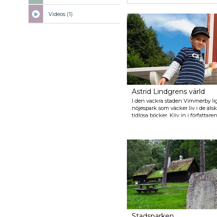
Videos (1)
Astrid Lindgrens värld
I den vackra staden Vimmerby lig
nöjespark som väcker liv i de äls
tidlösa böcker. Kliv in i författar
scener ur böckerna och deltar i r
en unik möjlighet att fördjupa di
av denna världsberömda svenska fö
samt helgöppet i september och u
november.
Stadsparken