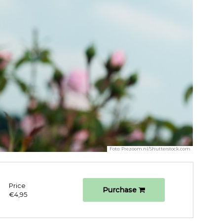
Foto:
Prezoom.nl/Shutterstock.com
Price
Purchase
€4,95