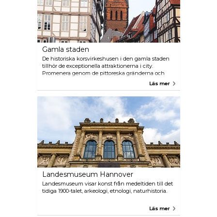
Gamla staden
De historiska korsvirkeshusen i den gamla staden
tillhör de exceptionella attraktionerna i city.
Promenera genom de pittoreska gränderna och
upptäck exklusiva butiker, frestande caféer och
Läs mer
restauranger. Varje lördag är det loppmarknad vid
Leinestranden. Detta är den äldsta loppmarknaden
i hela Tyskland.
Landesmuseum Hannover
Landesmuseum visar konst från medeltiden till det
tidiga 1900-talet, arkeologi, etnologi, naturhistoria.
Läs mer