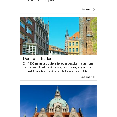
internationellt beryktad.
Läs mer
Den röda tråden
En 4200 m lång guidelinje leder besökarna genom
Hannover till arkitektoniska, historiska, roliga och
underhållande attraktioner. Följ den röda tråden
och få nya vyer och insikter. En broschyr finns på
Läs mer
Tourist Information. Turen startar och slutar vid
Tourist Information.