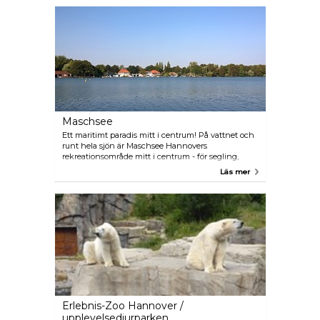
Maschsee
Ett maritimt paradis mitt i centrum! På vattnet och
runt hela sjön är Maschsee Hannovers
rekreationsområde mitt i centrum - för segling,
paddling och pedalbåt, för joggare, skridskoåkare
Läs mer
och vandrare.
Erlebnis-Zoo Hannover /
upplevelsedjurparken