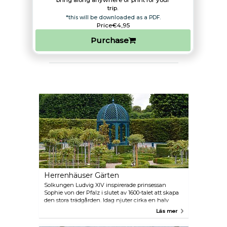
bring along anywhere or print for your
trip.​
*this will be downloaded as a PDF.
Price
€4,95
Purchase
Herrenhäuser Gärten
Solkungen Ludvig XIV inspirerade prinsessan
Sophie von der Pfalz i slutet av 1600-talet att skapa
den stora trädgården. Idag njuter cirka en halv
miljon besökare per år av den barocka trädgården,
Läs mer
som är en av de bäst bevarade i Europa. Nyheter i
2013: Schloss Herrenhausen med Museum Schloss