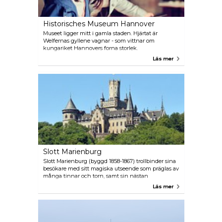
Historisches Museum Hannover
Museet ligger mitt i gamla staden. Hjärtat är
Welfernas gyllene vagnar - som vittnar om
kungariket Hannovers forna storlek.
Läs mer
Slott Marienburg
Slott Marienburg (byggd 1858-1867) trollbinder sina
besökare med sitt magiska utseende som präglas av
många tinnar och torn, samt sin nästan
fullständigt bevarade interiör. Upptäck slottet på en
Läs mer
guidad tur, upplev konserter eller njut av maten i
slottsrestaurangen.