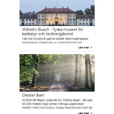
Wilhelm Busch - Tyska museet för
karikatyr och teckningskonst
I de två hundra år gamla slottet Wallmodenpalais
presenteras mästerverk av internationell och
historisk bildsatir samt verk av Wilhelm Busch.
Läs mer
Deister åsen
Kvittrande fåglar, susande löv, trolska stigar - på upp
till 405 meters höjd väntar många upplevelser
mellan natur och kultur. Svepa med blicken över de
stora vidderna bort till Calenberger Land eller
Läs mer