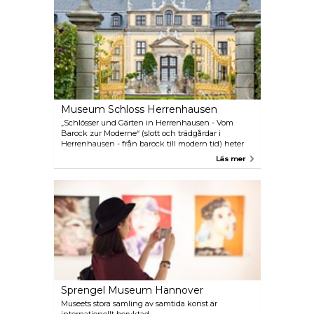
Herrenhausen.
Museum Schloss Herrenhausen
„Schlösser und Gärten in Herrenhausen - Vom
Barock zur Moderne“ (slott och trädgårdar i
Herrenhausen - från barock till modern tid) heter
det stora evenemanget, som bjuder in sina gäster
Läs mer
att upptäcka mångfalden i slotts- och
trädgårdsvärlden.
Sprengel Museum Hannover
Museets stora samling av samtida konst är