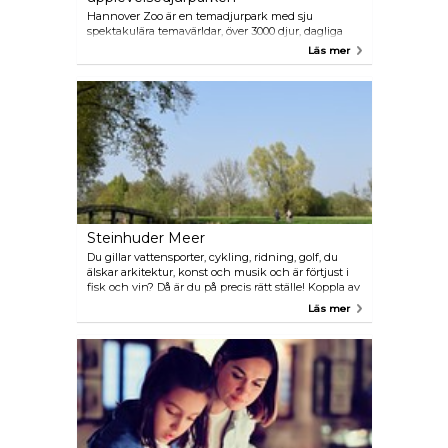
Hannover Zoo är en temadjurpark med sju
spektakulära temavärldar, över 3000 djur, dagliga
djurshower och utfodringar. Parken tillhör de
Läs mer
viktigaste turistattraktionerna i Nordtyskland. Till
attraktionerna hör Kanadalandskapet Yukon Bay,
Sambesi-båtstur och sommarrodelbanor
Steinhuder Meer
Du gillar vattensporter, cykling, ridning, golf, du
älskar arkitektur, konst och musik och är förtjust i
fisk och vin? Då är du på precis rätt ställe! Koppla av
i fridfulla Mardorf, Rehburg-Loccum och
Läs mer
Hagenburg eller njut av livliga Steinhude - här
finns någonting för varje smak!