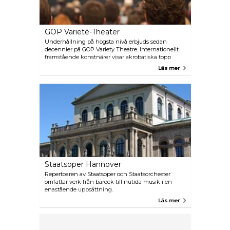
GOP Varieté-Theater
Underhållning på högsta nivå erbjuds sedan
decennier på GOP Variety Theatre. Internationellt
framstående konstnärer visar akrobatiska topp
prestationer, förbluffande magi och komedi i en
Läs mer
modern show. En plats med kulturella anor där
skådespelare Zarah Leander och Heinz Erhardt
hade sina uppträdanden!
Staatsoper Hannover
Repertoaren av Staatsoper och Staatsorchester
omfattar verk från barock till nutida musik i en
enastående uppsättning.
Läs mer