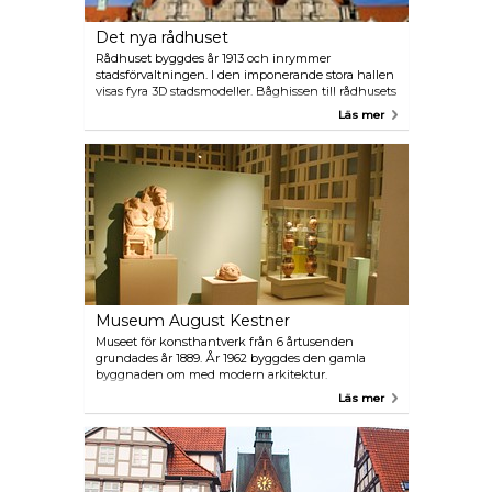
Det nya rådhuset
Rådhuset byggdes år 1913 och inrymmer
stadsförvaltningen. I den imponerande stora hallen
visas fyra 3D stadsmodeller. Båghissen till rådhusets
kupol är unik i Europa. Med en vinkel på 17 grader
Läs mer
åker du upp till 98 meter höga kupolen - där du får
en magnifik panoramavy över staden.
Museum August Kestner
Museet för konsthantverk från 6 årtusenden
grundades år 1889. År 1962 byggdes den gamla
byggnaden om med modern arkitektur.
Läs mer