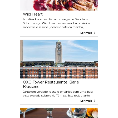
Wild Heart
Localizado no piso térreo do elegante Sanctum
Soho Hotel, o Wild Heart serve cozinha britânica
moderna e sazonal, desde o café da manhã,
passando pelo chá da tarde, até o jantar. O bar, bem
Ler mais
como o restaurante, é também um bom local para
um café, um coquetel à noite ou uma taça de vinho.
OXO Tower Restaurante, Bar e
Brasserie
Jante em verdadeiro estilo britânico com uma bela
vista elevada sobre o rio Tâmisa. Este restaurante,
bar e brasserie é um ótimo lugar para uma refeição
Ler mais
romântica, especialmente quando combinado com
um passeio casual ao longo da margem sul do rio
antes e depois da sua refeição. Reserve com
antecedência para conseguir uma mesa ao ar livre