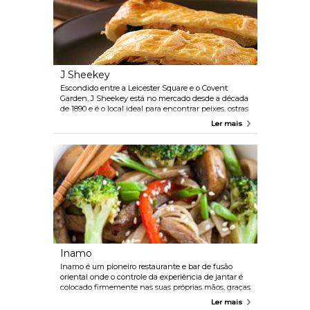
J Sheekey
Escondido entre a Leicester Square e o Covent
Garden, J Sheekey está no mercado desde a década
de 1890 e é o local ideal para encontrar peixes, ostras
e moluscos de origem sustentável. Da torta de peixe
Ler mais
Sheekey a camarões em conserva (além de opções
vegetarianas e de carne), há uma abundância de
seleção para todos.
Inamo
Inamo é um pioneiro restaurante e bar de fusão
oriental onde o controle da experiência de jantar é
colocado firmemente nas suas próprias mãos, graças
a um sistema de encomendas interativo. Em vez de
Ler mais
ler uma longa lista de nomes de pratos, basta