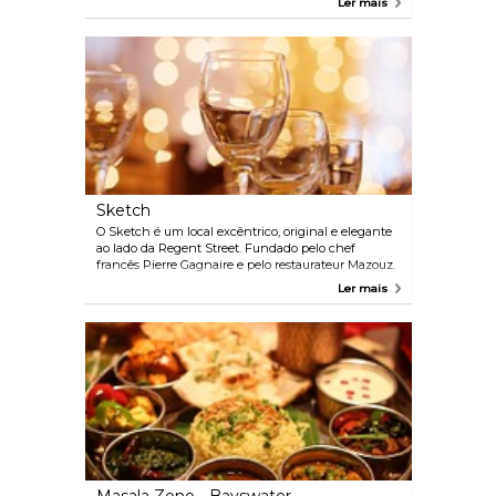
Ler mais
um bar de vinhos no piso térreo e um salão de
jantar no último andar. Bifes, claro, são os grandes
destaques no cardápio - mas há muitos outros
pratos para se provar também, de ceviche
equatoriano a scamorza e ravioli de batata.
Sketch
O Sketch é um local excêntrico, original e elegante
ao lado da Regent Street. Fundado pelo chef
francês Pierre Gagnaire e pelo restaurateur Mazouz.
O espaço exclusivo compreende cinco áreas de
Ler mais
refeições: a pastelaria e restaurante The Parlour, o
bar The Glade, a brasserie The Gallery, a sala de
jantar com duas estrelas Michelin, The Lecture
Room & Library e o The East Bar.