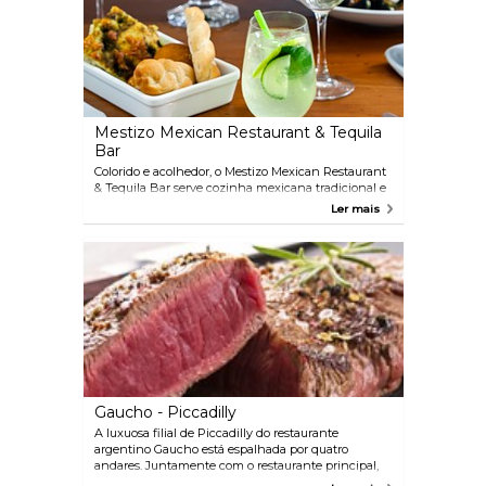
no terraço e poder apreciar a vista com a Catedral de
St Paul ao fundo. Na brasserie, você também poderá
desfrutar de jazz ao vivo.
Mestizo Mexican Restaurant & Tequila
Bar
Colorido e acolhedor, o Mestizo Mexican Restaurant
& Tequila Bar serve cozinha mexicana tradicional e
de qualidade. No relaxante andar de baixo do
Ler mais
restaurante, você também encontrará um elegante
bar de tequila que serve coquetéis, tequila e
'antojitos' (tapas mexicanas).
Gaucho - Piccadilly
A luxuosa filial de Piccadilly do restaurante
argentino Gaucho está espalhada por quatro
andares. Juntamente com o restaurante principal,
encontra-se a boutique de vinhos Cavas De Gaucho,