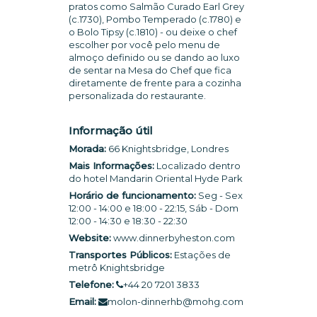
pratos como Salmão Curado Earl Grey
(c.1730), Pombo Temperado (c.1780) e
o Bolo Tipsy (c.1810) - ou deixe o chef
escolher por você pelo menu de
almoço definido ou se dando ao luxo
de sentar na Mesa do Chef que fica
diretamente de frente para a cozinha
personalizada do restaurante.
Informação útil
Morada:
66 Knightsbridge, Londres
Mais Informações:
Localizado dentro
do hotel Mandarin Oriental Hyde Park
Horário de funcionamento:
Seg - Sex
12:00 - 14:00 e 18:00 - 22:15, Sáb - Dom
12:00 - 14:30 e 18:30 - 22:30
Website:
www.dinnerbyheston.com
Transportes Públicos:
Estações de
metrô Knightsbridge
Telefone:
+44 20 7201 3833
Email:
molon-dinnerhb@mohg.com