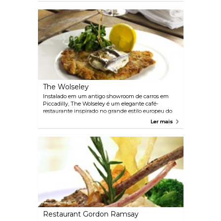
escolher o seu favorito a partir de um menu
ilustrado de alimentos e bebidas projetado na
superfície da mesa. O cardápio pan-asiático inclui
influências do Japão, China, Tailândia, Coréia e mais
além.
The Wolseley
Instalado em um antigo showroom de carros em
Piccadilly, The Wolseley é um elegante café-
restaurante inspirado no grande estilo europeu do
passado. A comida segue o mesmo segmento
Ler mais
europeu clássico, com pratos favoritos, incluindo
vitela Holstein e canja de galinha com bolinhos.
Apareça para o café da manhã, almoço, chá da
tarde, jantar ... qualquer refeição que você preferir.
Restaurant Gordon Ramsay