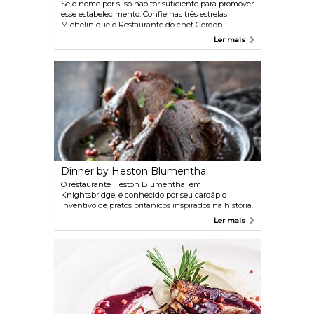
Se o nome por si só não for suficiente para promover
esse estabelecimento. Confie nas três estrelas
Michelin que o Restaurante do chef Gordon
Ramsay conquistou. Localizado em Chelsea, uma
Ler mais
área afluente do sudoeste de Londres, o restaurante
serve comida francesa moderna em um ambiente
elegante e intimista - sob o olhar magistral da chefe
de cozinha Clare Smyth.
Dinner by Heston Blumenthal
O restaurante Heston Blumenthal em
Knightsbridge, é conhecido por seu cardápio
inventivo de pratos britânicos inspirados na história.
Escolha entre pratos como Salmão Curado Earl Grey
Ler mais
(c.1730), Pombo Temperado (c.1780) e o Bolo Tipsy
(c.1810) - ou deixe o chef escolher por você pelo
menu de almoço definido ou se dando ao luxo de
sentar na Mesa do Chef que fica diretamente de
frente para a cozinha personalizada do restaurante.