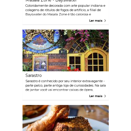
Masala Zone - Bayswater
Coloridamente decorada com arte popular indiana e
colagens de rótulos de fogos de artifício, a filial de
Bayswater do Masala Zone é tão calorosa e
acolhedora como os outros restaurantes desta
Ler mais
crescente rede. O menu é inspirado na comida de
rua indiana e pratos caseiros, com grelhados
indianos e currys regionais, bem como pratos de
tapas Thali.
Sarastro
Sarastro é conhecido por seu interior extravagante -
parte palco, parte antiga loja de curiosidades. Na sala
de jantar você vai encontrar caixas de ópera,
luxuosas toalhas de mesa de veludo e cabines
Ler mais
aconchegantes. O menu é mediterrâneo e shows ao
vivo acontecem regularmente, com ópera ao vivo
aos domingos e segundas-feiras, swing e Motown
às quintas-feiras e ritmos latinos às sextas-feiras.