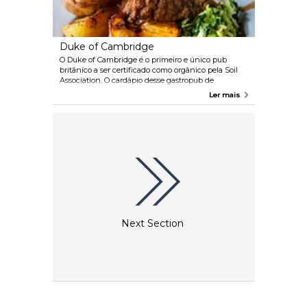
Duke of Cambridge
O Duke of Cambridge é o primeiro e único pub
britânico a ser certificado como orgânico pela Soil
Association. O cardápio desse gastropub de
Islington, como é de se esperar, apresenta uma
Ler mais
excelente variedade de deliciosos alimentos
orgânicos e bebidas, e muda diariamente de acordo
com a disponibilidade de produtos sazonais.
Next Section