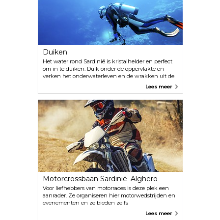
Duiken
Het water rond Sardinië is kristalhelder en perfect
om in te duiken. Duik onder de oppervlakte en
verken het onderwaterleven en de wrakken uit de
Romeinse tijd en beide wereldoorlogen. In de
Lees meer
jachthaven van Porto Conte bevindt zich een
exclusief duikcentrum, Diving Porto Conte, dat 300
ligplaatsen heeft. Tot de faciliteiten behoren een
pizzarestaurant en bar, goed uitgeruste badkamers
en warme douches, en voldoende parkeerplaatsen.
Motorcrossbaan Sardinië–Alghero
Voor liefhebbers van motorraces is deze plek een
aanrader. Ze organiseren hier motorwedstrijden en
evenementen en ze bieden zelfs
motorcrosscursussen aan voor diegenen die
Lees meer
geïnteresseerd zijn om de sport te leren.