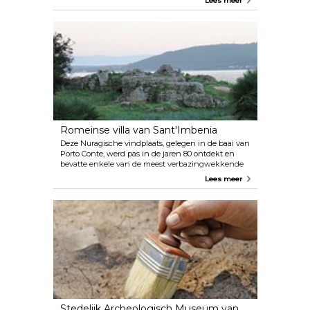
Lees meer
veel dieren in het wild. Zwem, wandel of vang een
glimp op van enkele ongrijpbare en prachtige
trekvogels.
Romeinse villa van Sant'Imbenia
Deze Nuragische vindplaats, gelegen in de baai van
Porto Conte, werd pas in de jaren 80 ontdekt en
bevatte enkele van de meest verbazingwekkende
archeologische vondsten op het eiland Sardinië,
Lees meer
waaronder Griekse en Fenicische keramiek. Het is
een bewijs van de cultuur en geschiedenis van de
regio en is interessant om te bezoeken.
Stedelijk Archeologisch Museum van