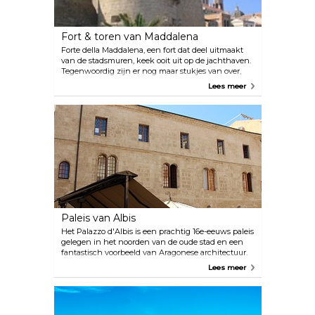
Fort & toren van Maddalena
Forte della Maddalena, een fort dat deel uitmaakt
van de stadsmuren, keek ooit uit op de jachthaven.
Tegenwoordig zijn er nog maar stukjes van over,
maar deze stukjes zijn nog steeds indrukwekkend
Lees meer
en imposant. Breng zeker een bezoek en vang een
glimp op van hoe de oude verdedigingswerken van
de stad er ooit uitzagen.
Paleis van Albis
Het Palazzo d'Albis is een prachtig 16e-eeuws paleis
gelegen in het noorden van de oude stad en een
fantastisch voorbeeld van Aragonese architectuur.
Het was de residentie van keizer Karel V en is tot op
Lees meer
de dag van vandaag goed bewaard gebleven.