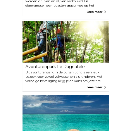
worden druiven en olijven verbouwd. De
eigenaresse neemt gasten graag mee op het
landgoed om de planten te laten zien en hen
Lees meer
vervolgens de mogelijkheid te geven om de wijnen
en de olijven te proberen.
Avonturenpark Le Ragnatele
Dit avonturenpark in de buitenlucht is een leuk
bezoek voor zowel volwassenen als kinderen. Met
volledige beveiliging krijg je de kans om jezelf te
verplaatsen tussen hangende platforms in de
Lees meer
bomen. Staalkabels, Tibetaanse bruggen,
kabelbanen, touwen en ladders zullen je moed op
de proef stellen.