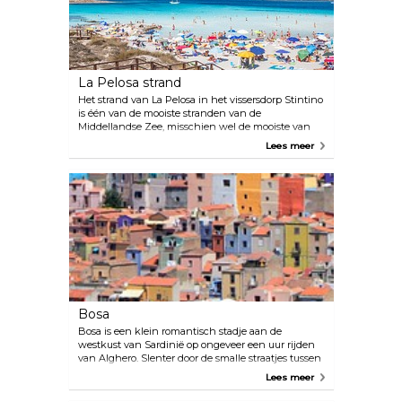
La Pelosa strand
Het strand van La Pelosa in het vissersdorp Stintino
is één van de mooiste stranden van de
Middellandse Zee, misschien wel de mooiste van
allemaal. Dus als je op Sardinië bent mag je dit
Lees meer
juweeltje niet missen. Het ligt op ongeveer een uur
rijden van Alghero, dus neem een picknick mee en
maak er een dagtrip van.
Bosa
Bosa is een klein romantisch stadje aan de
westkust van Sardinië op ongeveer een uur rijden
van Alghero. Slenter door de smalle straatjes tussen
de pastelkleurige huizen. Aan de ene kant van de
Lees meer
stad vind je een majestueus strand en aan de
andere kant een rivier. De rit zelf vanuit Alghero