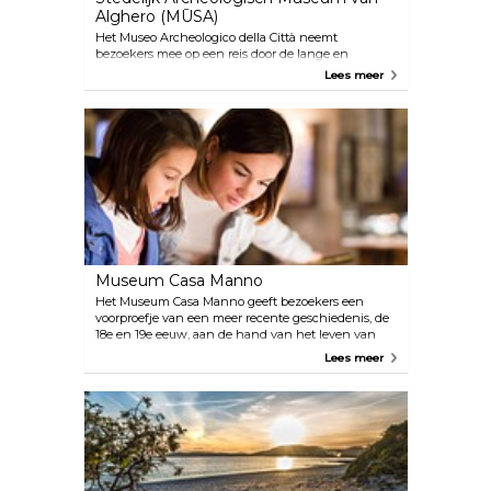
Alghero (MŪSA)
Het Museo Archeologico della Città neemt
bezoekers mee op een reis door de lange en
fascinerende geschiedenis van het gebied, van
Lees meer
prehistorische gegevens via de Nuraghische
periode tot recentere historische ontwikkelingen in
de Fenicische en Romeinse tijd. Liefhebbers van
geschiedenis en archeologie zullen deze exposities
niet willen missen.
Museum Casa Manno
Het Museum Casa Manno geeft bezoekers een
voorproefje van een meer recente geschiedenis, de
18e en 19e eeuw, aan de hand van het leven van
historicus en Alghero-inwoner Guiseppe Manno. De
Lees meer
11 zalen van de expositie laten je kennismaken met
interactieve multimediale displays en exposities,
waardoor het voor kinderen ook leuk is.