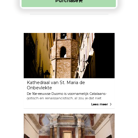
Purchase
Kathedraal van St. Maria de
Onbevlekte
De 16e-eeuwse Duomo is voornamelijk Catalaans-
gotisch en renaissancistisch, al zou je dat niet
raden aan de voorgevel met Dorische zuilen.
Lees meer
Binnen bevinden zich perzikkleurige muren, 18e-
eeuwse kapellen en indrukwekkende barokke
marmeren balustrades voor het met beelden
gevulde hoofdaltaar.