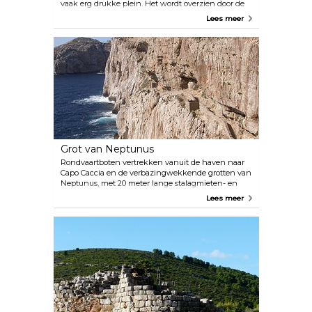
vaak erg drukke plein. Het wordt overzien door de
grote, laatmiddeleeuwse Catalaanse gevel van het
Lees meer
Palazzo d’Albis.
Grot van Neptunus
Rondvaartboten vertrekken vanuit de haven naar
Capo Caccia en de verbazingwekkende grotten van
Neptunus, met 20 meter lange stalagmieten- en
stalactietformaties die een grotmeer sieren. Of neem
Lees meer
de bus naar Capo Caccia en neem de steile en
indrukwekkende 656 treden naar beneden naar de
grotten en klim daarna weer terug omhoog!