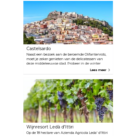
langs de zee is al de moeite waard.
Castelsardo
Naast een bezoek aan de beroemde Olifantenrots,
moet je zeker genieten van de delicatessen van
deze middeleeuwse stad. Probeer in de winter
zeker de seizoensspecialiteit, spaghetti met zee-
Lees meer
egel, en in de zomer is kreeft het beste gerecht om
te bestellen. Castelsardo ligt ongeveer 70 km ten
noorden van Alghero.
Wijnresort Ledà d'Ittiri
Op de 18 hectare van Azienda Agricola Leda' d'Ittiri