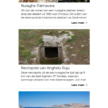
Nuraghe Palmavera
Dit zijn de ruïnes van een nuraghe (stenen toren)
dorp dat dateert uit 1500 voor Christus. Dit is één van
de belangrijkste historische plekken op Sardinië en
hier kun je de centrale kalkstenen toren en
Lees meer
overblijfselen van ronde woningen zien.
Necropolis van Anghelu Ruju
Deze necropolis uit de pre-nuragische tijd ligt op 9
km van de stad Alghero. 37 Tombes, waarvan
sommige versierd zijn met stierenkoppen, zijn hier
te bezoeken. Op slechts 1 km van de ruïnes kun je
Lees meer
een klein museum bezoeken, Museo e Tenuta
Vitivinicola, waar replica's van enkele vondsten te
zien zijn.