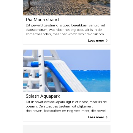
Pia Maria strand
Dit geweldige strand is goed bereikbaar vanuit het
stadscentrum, waardoor het erg populair is in de
zomermaanden, maar het wordt nooit te druk om
ervan te genieten. Er zijn ligbedden te huur,
Lees meer
evenals tal van faciliteiten zoals restaurants, cafés
en winkels, alles wat je nodig hebt voor een dagje
strand.
Splash Aquapark
Dit innovatieve aquapark ligt niet naast, maar IN de
oceaan. De attracties bestaan uit glijbanen,
doolhoven, katapulten en nog veel meer, die zowel
kinderen als volwassenen de kans bieden om zich
Lees meer
uit te leven en te genieten. Er is ook een
huisdierenruimte en een restaurant aan wal.