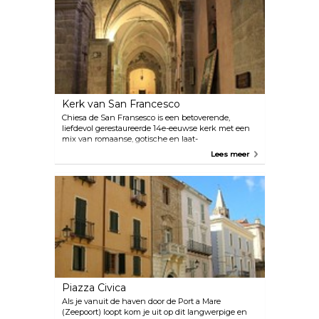
Kerk van San Francesco
Chiesa de San Fransesco is een betoverende,
liefdevol gerestaureerde 14e-eeuwse kerk met een
mix van romaanse, gotische en laat-
renaissancestijlen. Het biedt ook een rustig klooster
Lees meer
waar zomerconcerten worden gehouden.
Piazza Civica
Als je vanuit de haven door de Port a Mare
(Zeepoort) loopt kom je uit op dit langwerpige en