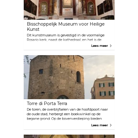
Bisschoppelijk Museum voor Heilige
Kunst
Dit kunstmuseum is gevestigd in de voormalige
Rosario kerk, naast de kathedraal, en het is de
ideale setting voor een scala aan religieuze kunst
Lees meer
van onschatbare waarde. Ze tonen ook Afrikaanse
heilige schilderijen en kunstwerken.
Torre di Porta Terra
De toren, de overblijfselen van de hoofdpoort naar
de oude stad, herbergt een boekwinkel op de
begane grond. Op de bovenverdieping bieden
touchscreens een virtuele reis door de geschiedenis
Lees meer
van Alghero, en een terras op de bovenste
verdieping biedt een panoramisch uitzicht op de
stad en de haven.