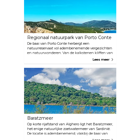
Regionaal natuurpark van Porto Conte
De baai van Porto Conte herbergt een
natuurreservaat vol adembenemende vergezichten
en natuurwonderen. Van de kalkstenen kliffen van
Punta Giglio en Capo Caccia tot talloze heuvels,
Lees meer
kreken en vlaktes, het reservaat is de droom van
elke natuurliefhebber. Er zijn meer dan genoeg
mogelijkheden om te wandelen, te ontdekken,
vogels te spotten en nog veel meer.
Baratzmeer
Op korte rijafstand van Alghero ligt het Baratzmeer,
het enige natuurlijke zoetwatermeer van Sardinië.
De locatie is adembenemend, vlakbij de baai van
Porto Ferro en omgeven door weelderige bossen en