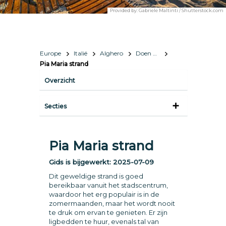
Provided by:
Gabriele Maltinti / Shutterstock.com
Europe
Italië
Alghero
Doen & zien
Pia Maria strand
Overzicht
Secties
Pia Maria strand
Gids is bijgewerkt:
2025-07-09
Dit geweldige strand is goed
bereikbaar vanuit het stadscentrum,
waardoor het erg populair is in de
zomermaanden, maar het wordt nooit
te druk om ervan te genieten. Er zijn
ligbedden te huur, evenals tal van