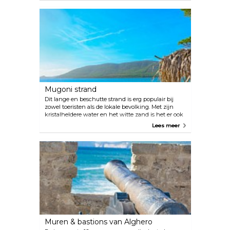
Mugoni strand
Dit lange en beschutte strand is erg populair bij
zowel toeristen als de lokale bevolking. Met zijn
kristalheldere water en het witte zand is het er ook
erg mooi. Enkele van de diensten die je hier vindt
Lees meer
zijn bootverhuur en ligbedden, en voor degenen
die hier meer dan een dag willen doorbrengen zijn
er ook hotels in de buurt.
Muren & bastions van Alghero