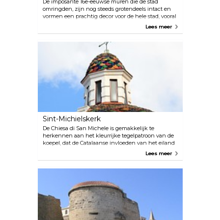
De imposante 16e-eeuwse muren die de stad
omringden, zijn nog steeds grotendeels intact en
vormen een prachtig decor voor de hele stad, vooral
langs de kust. De wallen, genaamd bastioni,
Lees meer
herbergen talloze restaurants, barren, cafés en
winkels, waar je heerlijk kunt genieten van een
drankje bij zonsondergang in de avondbries.
Sint-Michielskerk
De Chiesa di San Michele is gemakkelijk te
herkennen aan het kleurrijke tegelpatroon van de
koepel, dat de Catalaanse invloeden van het eiland
laat zien. Het ligt aan de Via Carlo Alberto, de
Lees meer
belangrijkste verkeersader in het Centro Storico.