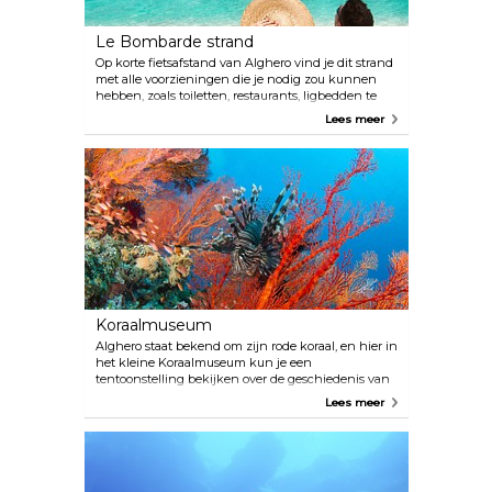
Le Bombarde strand
Op korte fietsafstand van Alghero vind je dit strand
met alle voorzieningen die je nodig zou kunnen
hebben, zoals toiletten, restaurants, ligbedden te
huur en tal van sporten en activiteiten. Je kunt hier
Lees meer
gemakkelijk een zonnige dag doorbrengen.
Koraalmuseum
Alghero staat bekend om zijn rode koraal, en hier in
het kleine Koraalmuseum kun je een
tentoonstelling bekijken over de geschiedenis van
de oude traditie waar ze deze waterplanten
Lees meer
oogsten. De koralen worden gebruikt voor het
maken van unieke sieraden die je overal op het
eiland kunt vinden.