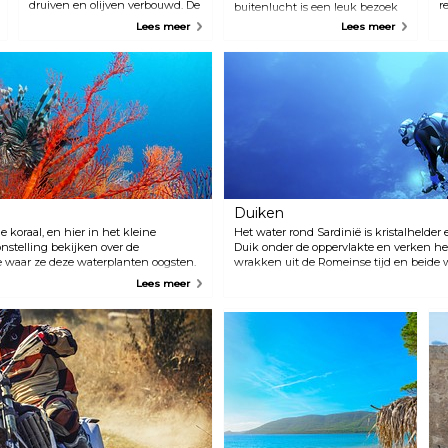
druiven en olijven verbouwd. De
r
buitenlucht is een leuk bezoek
eigenaresse neemt gasten graag
k
voor zowel volwassenen als
Lees meer
Lees meer
mee op het landgoed om de
kinderen. Met volledige
planten te laten zien en hen
beveiliging krijg je de kans om
vervolgens de mogelijkheid te
jezelf te verplaatsen tussen
geven om de wijnen en de
hangende platforms in de
olijven te proberen.
bomen. Staalkabels, Tibetaanse
bruggen, kabelbanen, touwen
en ladders zullen je moed op de
proef stellen.
Duiken
 koraal, en hier in het kleine
Het water rond Sardinië is kristalhelder 
stelling bekijken over de
Duik onder de oppervlakte en verken h
e waar ze deze waterplanten oogsten.
wrakken uit de Romeinse tijd en beide w
 het maken van unieke sieraden die je
jachthaven van Porto Conte bevindt zic
Lees meer
Diving Porto Conte, dat 300 ligplaatsen he
behoren een pizzarestaurant en bar, go
warme douches, en voldoende parkeerpl