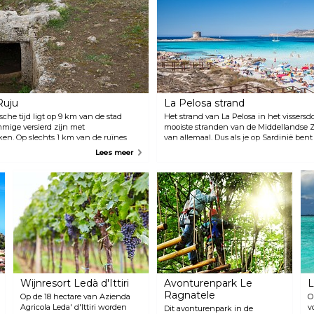
Ruju
La Pelosa strand
sche tijd ligt op 9 km van de stad
Het strand van La Pelosa in het vissersd
mige versierd zijn met
mooiste stranden van de Middellandse Z
ken. Op slechts 1 km van de ruïnes
van allemaal. Dus als je op Sardinië bent
n, Museo e Tenuta Vitivinicola, waar
missen. Het ligt op ongeveer een uur ri
Lees meer
ien zijn.
picknick mee en maak er een dagtrip va
Wijnresort Ledà d'Ittiri
Avonturenpark Le
L
Ragnatele
Op de 18 hectare van Azienda
O
Agricola Leda' d'Ittiri worden
v
Dit avonturenpark in de