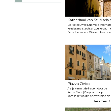
Kathedraal van St. Maria
De 16e-eeuwse Duomo is voorname
renaissancistisch, al zou je dat 
Dorische zuilen. Binnen bevinden
eeuwse kapellen en indrukwekk
voor het met beelden gevulde hoo
Piazza Civica
Als je vanuit de haven door de
Port a Mare (Zeepoort) loopt
kom je uit op dit langwerpige en
vaak erg drukke plein. Het
Lees meer
wordt overzien door de grote,
laatmiddeleeuwse Catalaanse
gevel van het Palazzo d’Albis.