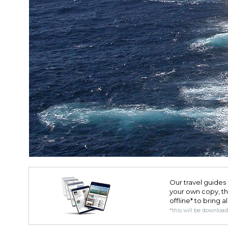
Our travel guides 
your own copy, the 
offline* to bring a
*this will be downloa