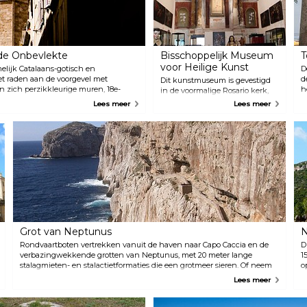
 de Onbevlekte
Bisschoppelijk Museum
T
voor Heilige Kunst
lijk Catalaans-gotisch en
D
niet raden aan de voorgevel met
d
Dit kunstmuseum is gevestigd
 zich perzikkleurige muren, 18e-
h
in de voormalige Rosario kerk,
ende barokke marmeren balustrades
b
naast de kathedraal, en het is de
Lees meer
Lees meer
fdaltaar.
b
ideale setting voor een scala aan
t
religieuze kunst van
d
onschatbare waarde. Ze tonen
A
ook Afrikaanse heilige
b
schilderijen en kunstwerken.
p
e
Grot van Neptunus
N
Rondvaartboten vertrekken vanuit de haven naar Capo Caccia en de
D
verbazingwekkende grotten van Neptunus, met 20 meter lange
1
stalagmieten- en stalactietformaties die een grotmeer sieren. Of neem
o
de bus naar Capo Caccia en neem de steile en indrukwekkende 656
o
Lees meer
treden naar beneden naar de grotten en klim daarna weer terug
omhoog!