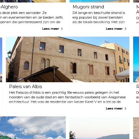
–Alghero
Mugoni strand
M
A
is deze plek een aanrader. Ze
Dit lange en beschutte strand is
en en evenementen en ze bieden zelfs
erg populair bij zowel toeristen
D
egenen die geïnteresseerd zijn om de
als de lokale bevolking. Met zijn
m
kristalheldere water en het witte
z
Lees meer
Lees meer
zand is het er ook erg mooi.
i
Enkele van de diensten die je
d
hier vindt zijn bootverhuur en
l
ligbedden, en voor degenen die
g
hier meer dan een dag willen
t
doorbrengen zijn er ook hotels
e
in de buurt.
k
b
a
Paleis van Albis
R
Het Palazzo d'Albis is een prachtig 16e-eeuws paleis gelegen in het
D
noorden van de oude stad en een fantastisch voorbeeld van Aragonese
a
architectuur. Het was de residentie van keizer Karel V en is tot op de
k
dag van vandaag goed bewaard gebleven.
k
Lees meer
E
o