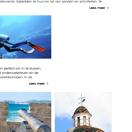
estaurants, ligbedden te huur en tal van sporten en activiteiten. Je
unt hier gemakkelijk een zonnige dag doorbrengen.
Lees meer
en perfect om in te duiken.
et onderwaterleven en de
ereldoorlogen. In de
h een exclusief duikcentrum,
Lees meer
eft. Tot de faciliteiten
ed uitgeruste badkamers en
aatsen.