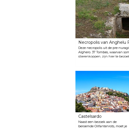
Necropolis van Anghelu 
Deze necropolis uit de pre-nuragi
Alghero. 37 Tombes, waarvan som
stierenkoppen, zijn hier te bezoe
kun je een klein museum bezoeke
replica's van enkele vondsten te z
Castelsardo
Naast een bezoek aan de
beroemde Olifantenrots, moet je