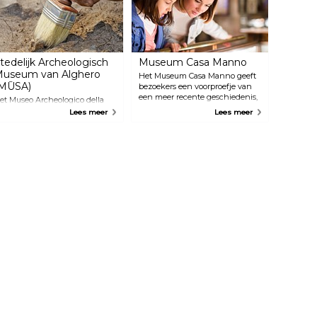
tedelijk Archeologisch
Museum Casa Manno
useum van Alghero
Het Museum Casa Manno geeft
MŪSA)
bezoekers een voorproefje van
een meer recente geschiedenis,
et Museo Archeologico della
de 18e en 19e eeuw, aan de hand
ittà neemt bezoekers mee op
Lees meer
Lees meer
van het leven van historicus en
en reis door de lange en
Alghero-inwoner Guiseppe
ascinerende geschiedenis van
Manno. De 11 zalen van de
et gebied, van prehistorische
expositie laten je kennismaken
egevens via de Nuraghische
met interactieve multimediale
eriode tot recentere historische
displays en exposities, waardoor
ntwikkelingen in de
het voor kinderen ook leuk is.
enicische en Romeinse tijd.
iefhebbers van geschiedenis
n archeologie zullen deze
xposities niet willen missen.