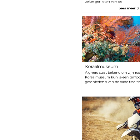
zeker genieten van de
delicatessen van deze
Lees meer
middeleeuwse stad. Probeer in
de winter zeker de
seizoensspecialiteit, spaghetti
met zee-egel, en in de zomer is
kreeft het beste gerecht om te
bestellen. Castelsardo ligt
ongeveer 70 km ten noorden
van Alghero.
Koraalmuseum
Alghero staat bekend om zijn rode
Koraalmuseum kun je een tentoon
geschiedenis van de oude traditi
De koralen worden gebruikt voor
overal op het eiland kunt vinden.