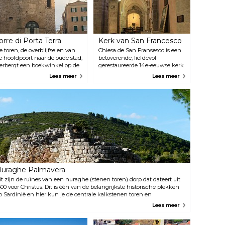
orre di Porta Terra
Kerk van San Francesco
e toren, de overblijfselen van
Chiesa de San Fransesco is een
e hoofdpoort naar de oude stad,
betoverende, liefdevol
erbergt een boekwinkel op de
gerestaureerde 14e-eeuwse kerk
egane grond. Op de
met een mix van romaanse,
Lees meer
Lees meer
ovenverdieping bieden
gotische en laat-
ouchscreens een virtuele reis
renaissancestijlen. Het biedt ook
oor de geschiedenis van
een rustig klooster waar
lghero, en een terras op de
zomerconcerten worden
ovenste verdieping biedt een
gehouden.
anoramisch uitzicht op de stad
n de haven.
uraghe Palmavera
it zijn de ruïnes van een nuraghe (stenen toren) dorp dat dateert uit
500 voor Christus. Dit is één van de belangrijkste historische plekken
p Sardinië en hier kun je de centrale kalkstenen toren en
verblijfselen van ronde woningen zien.
Lees meer