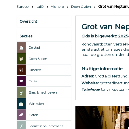
Europe
Italië
Alghero
Doen & zien
Grot van Neptun
Overzicht
Grot van Ne
Gids is bijgewerkt:
2025
Secties
Rondvaartboten vertrekk
De stad
en stalactietformaties 
naar de grotten en klim
Doen & zien
Nuttige informatie
Dineren
Adres:
Grotta di Nettuno
Cafés
Website:
grottadinettuno
Telefoon:
+39 345 741 8
Bars & nachtleven
Winkelen
Hotels
Toeristische informatie