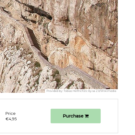
Provided by:
Tobias Helfrich/cc by-sa 2.0/Wikimedia
Price
Purchase
€4,95