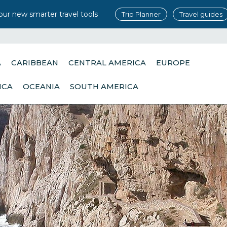
our new smarter travel tools
Trip Planner
Travel guides
A
CARIBBEAN
CENTRAL AMERICA
EUROPE
ICA
OCEANIA
SOUTH AMERICA