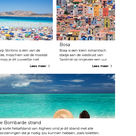
Bosa
orp Stintino is één van de
Bosa is een klein romantisch
ee, misschien wel de mooiste
stadje aan de westkust van
 mag je dit juweeltje niet
Sardinië op ongeveer een uur
jden van Alghero, dus neem een
rijden van Alghero. Slenter door
Lees meer
Lees meer
n.
de smalle straatjes tussen de
pastelkleurige huizen. Aan de
ene kant van de stad vind je
een majestueus strand en aan
de andere kant een rivier. De rit
zelf vanuit Alghero langs de zee
is al de moeite waard.
e Bombarde strand
p korte fietsafstand van Alghero vind je dit strand met alle
oorzieningen die je nodig zou kunnen hebben, zoals toiletten,