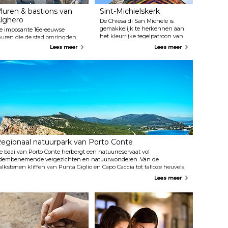
uren & bastions van
Sint-Michielskerk
lghero
De Chiesa di San Michele is
gemakkelijk te herkennen aan
e imposante 16e-eeuwse
het kleurrijke tegelpatroon van
uren die de stad omringden,
de koepel, dat de Catalaanse
ijn nog steeds grotendeels
Lees meer
Lees meer
invloeden van het eiland laat
ntact en vormen een prachtig
zien. Het ligt aan de Via Carlo
ecor voor de hele stad, vooral
Alberto, de belangrijkste
angs de kust. De wallen,
verkeersader in het Centro
enaamd bastioni, herbergen
Storico.
alloze restaurants, barren, cafés
n winkels, waar je heerlijk
unt genieten van een drankje
ij zonsondergang in de
vondbries.
egionaal natuurpark van Porto Conte
e baai van Porto Conte herbergt een natuurreservaat vol
dembenemende vergezichten en natuurwonderen. Van de
alkstenen kliffen van Punta Giglio en Capo Caccia tot talloze heuvels,
reken en vlaktes, het reservaat is de droom van elke natuurliefhebber.
Lees meer
r zijn meer dan genoeg mogelijkheden om te wandelen, te
ntdekken, vogels te spotten en nog veel meer.