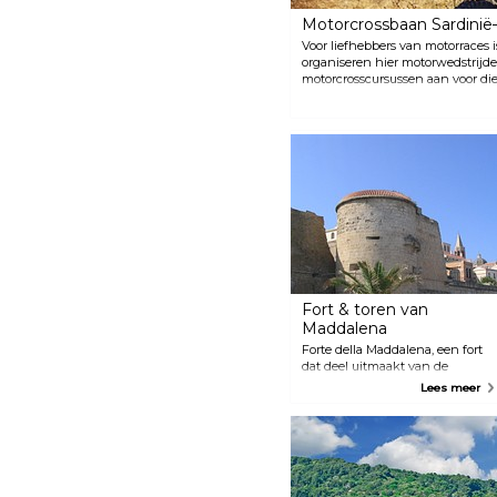
Motorcrossbaan Sardinië
Voor liefhebbers van motorraces 
organiseren hier motorwedstrijd
motorcrosscursussen aan voor di
sport te leren.
Fort & toren van
Maddalena
Forte della Maddalena, een fort
dat deel uitmaakt van de
stadsmuren, keek ooit uit op de
Lees meer
jachthaven. Tegenwoordig zijn
er nog maar stukjes van over,
maar deze stukjes zijn nog
steeds indrukwekkend en
imposant. Breng zeker een
bezoek en vang een glimp op