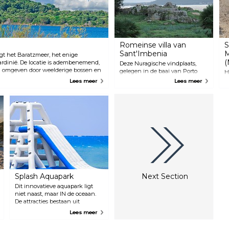
Romeinse villa van
S
Sant'Imbenia
M
igt het Baratzmeer, het enige
(
ardinië. De locatie is adembenemend,
Deze Nuragische vindplaats,
en omgeven door weelderige bossen en
gelegen in de baai van Porto
H
wandel of vang een glimp op van
Conte, werd pas in de jaren 80
C
Lees meer
Lees meer
trekvogels.
ontdekt en bevatte enkele van
e
de meest verbazingwekkende
f
archeologische vondsten op het
h
eiland Sardinië, waaronder
g
Griekse en Fenicische keramiek.
p
Het is een bewijs van de cultuur
o
en geschiedenis van de regio en
F
is interessant om te bezoeken.
L
e
e
Splash Aquapark
Next Section
Dit innovatieve aquapark ligt
niet naast, maar IN de oceaan.
De attracties bestaan uit
glijbanen, doolhoven,
Lees meer
katapulten en nog veel meer,
die zowel kinderen als