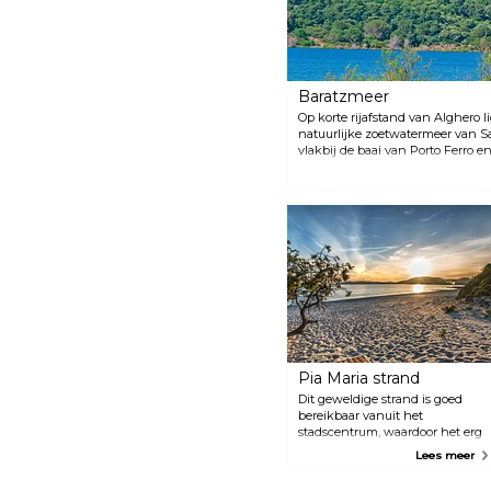
van hoe de oude
verdedigingswerken van de
stad er ooit uitzagen.
Baratzmeer
Op korte rijafstand van Alghero l
natuurlijke zoetwatermeer van S
vlakbij de baai van Porto Ferro 
veel dieren in het wild. Zwem, 
enkele ongrijpbare en prachtige 
Pia Maria strand
Dit geweldige strand is goed
bereikbaar vanuit het
stadscentrum, waardoor het erg
populair is in de
Lees meer
zomermaanden, maar het wordt
nooit te druk om ervan te