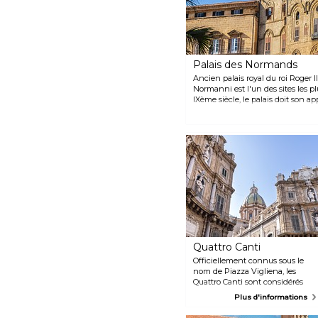
Palais des Normands
Ancien palais royal du roi Roger I
Normanni est l'un des sites les p
IXème siècle, le palais doit son 
apportés par les Normands : reco
époustouflantes, l'architecture 
l'union politique et culturelle o
côté de la magnifique chapelle pa
Quattro Canti
Officiellement connus sous le
nom de Piazza Vigliena, les
Quattro Canti sont considérés
comme l'un des monuments les
Plus d'informations
plus fascinants de Palerme.
Situé à l'intersection de la Via