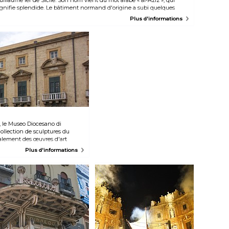
ignifie splendide. Le bâtiment normand d'origine a subi quelques
odifications au fil des ans, avec notamment différents ornements
Plus d'informations
joutés pendant la période baroque. L'inspiration islamique de
'architecture est clairement visible dans les décorations du vestibule,
ù les voûtes et les colonnes arabes sont entrecoupées de des fresques
aroques et des décorations en marbre. Aujourd'hui, le château abrite
n musée d'art islamique.
 le Museo Diocesano di
llection de sculptures du
galement des œuvres d'art
 des textiles religieux, des
Plus d'informations
flamandes allant du XVIème au