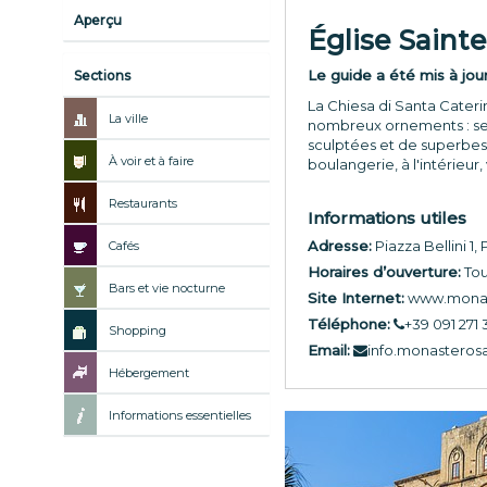
Aperçu
Église Saint
Le guide a été mis à jou
Sections
La Chiesa di Santa Cateri
La ville
nombreux ornements : ses
sculptées et de superbes 
À voir et à faire
boulangerie, à l'intérieur
Restaurants
Informations utiles
Adresse:
Piazza Bellini 1
Cafés
Horaires d’ouverture:
Tou
Bars et vie nocturne
Site Internet:
www.monas
Téléphone:
+39 091 271
Shopping
Email:
info.monasteros
Hébergement
Informations essentielles