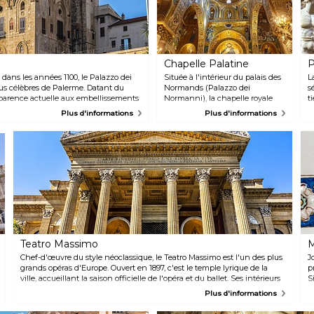
Chapelle Palatine
P
I dans les années 1100, le Palazzo dei
Située à l'intérieur du palais des
L
lus célèbres de Palerme. Datant du
Normands (Palazzo dei
s
apparence actuelle aux embellissements
Normanni), la chapelle royale
t
uverte de mosaïques byzantines
des rois normands de Sicile, ou
P
Plus d'informations
Plus d'informations
arabo-normande est le symbole de
Cappella Palatina, est le plus bel
l
pérée par les Normands. Ne passez pas à
exemple d'art arabo-normand
d
latine !
de la ville. Chaque centimètre
P
est un miracle d'artisanat, des
F
mosaïques dorées recouvrant les
i
murs aux sols en marbre et aux
p
plafonds en bois sculpté.
e
m
P
v
c
p
Teatro Massimo
M
p
f
Chef-d'œuvre du style néoclassique, le Teatro Massimo est l'un des plus
J
p
grands opéras d'Europe. Ouvert en 1897, c'est le temple lyrique de la
p
l
ville, accueillant la saison officielle de l'opéra et du ballet. Ses intérieurs
S
V
flamboyants peuvent être explorés lors d'une visite de 30 minutes,
s
Plus d'informations
organisée tous les jours en plusieurs langues.
s
d