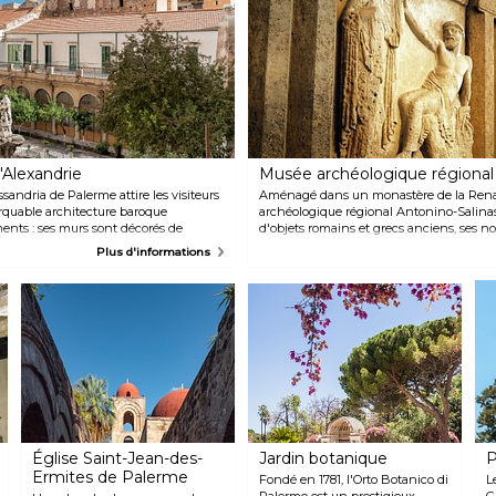
e
g
'Alexandrie
Musée archéologique régional 
sandria de Palerme attire les visiteurs
Aménagé dans un monastère de la Rena
rquable architecture baroque
archéologique régional Antonino-Salinas
ents : ses murs sont décorés de
d'objets romains et grecs anciens, ses n
 trouve aussi des fresques éclatantes,
majeure partie de l'histoire de Palerme. 
Plus d'informations
t de superbes intérieurs en marbre
temples de Sélinonte valent tout particu
que cloître en majolique et la
. La boulangerie, à l'intérieur, vend
e recettes qui sont utilisées dans les
s siècles.
Église Saint-Jean-des-
Jardin botanique
P
Ermites de Palerme
Fondé en 1781, l'Orto Botanico di
L
Palermo est un prestigieux
G