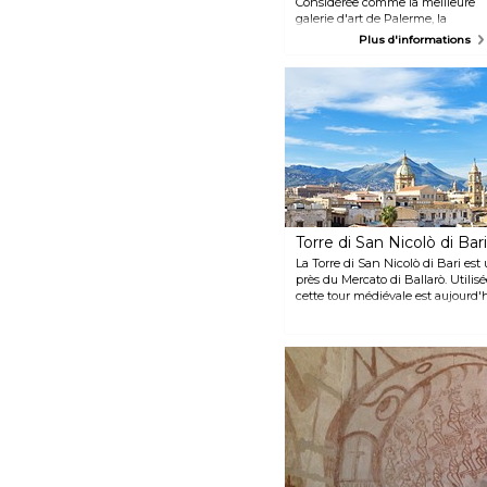
Considérée comme la meilleure
galerie d'art de Palerme, la
Galleria Regionale della Sicilia
Plus d'informations
Palazzo Abatellis expose des
œuvres d'artistes siciliens du
Moyen Âge, des objets de la
période arabe et des peintures
des XVIIème et XVIIIème siècles.
Prenez le temps d'admirer le
magnifique Palazzo Abatellis,
construit au XVème siècle dans
un style gothique-catalan.
Torre di San Nicolò di Bari
La Torre di San Nicolò di Bari est
près du Mercato di Ballarò. Utilisé
cette tour médiévale est aujourd'
profiter de sa vue imprenable sur
bâtiments historiques.