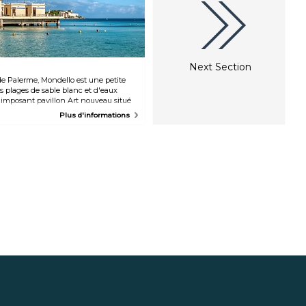
Next Section
e Palerme, Mondello est une petite
s plages de sable blanc et d'eaux
'imposant pavillon Art nouveau situé
 nombreux restaurants de fruits de mer
Plus d'informations
le Liberty et des sports nautiques. Le
s pour sa proximité avec le centre-ville
week-end. À proximité se trouve
 Capo Gallo, idéale pour la randonnée