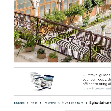
Our travel guides 
your own copy, the 
offline* to bring a
*this will be downloa
Europe
Italie
Palerme
À voir et à faire
Église Sainte-