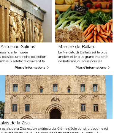
st également exposée. Le lieu n'est accessible que via les visites
uidées, qui doivent être réservées à l'avance.
Antonino-Salinas
Marché de Ballarò
issance, le musée
Le Mercato di Ballarò est le plus
 possède une riche collection
ancien et le plus grand marché
ombreux artefacts couvrant la
de Palerme, où vous pourrez
Les frises ornementales des
découvrir de nouvelles saveurs et
Plus d'informations
Plus d'informations
lièrement le détour.
acheter des produits frais.
Arpentez les ruelles de ce
marché de rue, un véritable souk
animé et haut en couleur, et
vous comprendrez
immédiatement comment les
marchés siciliens se sont
développés pendant
l'occupation arabe. Les mélodies
entonnées par les vendeurs pour
attirer les clients tout en leur
proposant des échantillons font
alais de la Zisa
partie du charme du lieu.
e palais de la Zisa est un château du XIIème siècle construit pour le roi
uillaume Ier de Sicile. Son nom vient du mot arabe « al-Aziz », qui