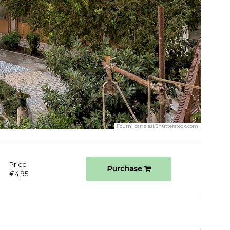
Fourni par:
elesi/Shutterstock.com
Price
Purchase
€4,95