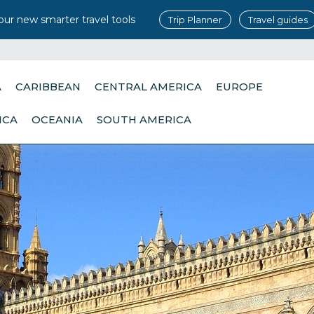
our new smarter travel tools
Trip Planner
Travel guides
A
CARIBBEAN
CENTRAL AMERICA
EUROPE
ICA
OCEANIA
SOUTH AMERICA