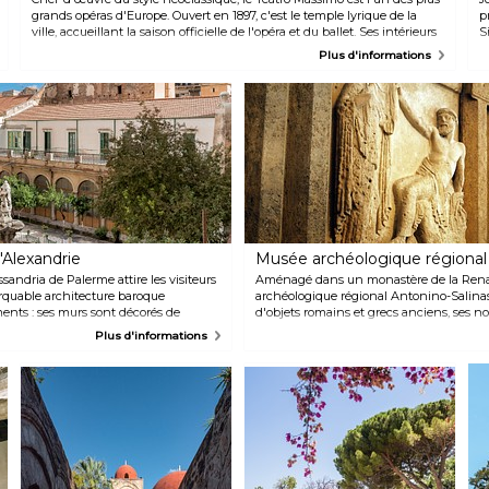
p
grands opéras d'Europe. Ouvert en 1897, c'est le temple lyrique de la
p
l
ville, accueillant la saison officielle de l'opéra et du ballet. Ses intérieurs
S
V
flamboyants peuvent être explorés lors d'une visite de 30 minutes,
s
Plus d'informations
organisée tous les jours en plusieurs langues.
s
d
e
g
'Alexandrie
Musée archéologique régional 
sandria de Palerme attire les visiteurs
Aménagé dans un monastère de la Rena
rquable architecture baroque
archéologique régional Antonino-Salinas
ents : ses murs sont décorés de
d'objets romains et grecs anciens, ses n
 trouve aussi des fresques éclatantes,
majeure partie de l'histoire de Palerme. 
Plus d'informations
t de superbes intérieurs en marbre
temples de Sélinonte valent tout particu
que cloître en majolique et la
. La boulangerie, à l'intérieur, vend
e recettes qui sont utilisées dans les
s siècles.