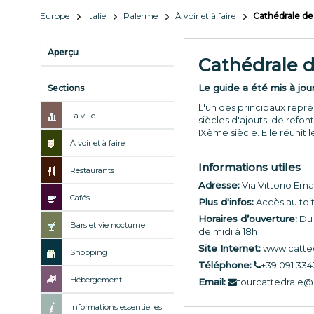
Europe
Italie
Palerme
À voir et à faire
Cathédrale d
Aperçu
Cathédrale 
Le guide a été mis à jou
Sections
L'un des principaux représ
La ville
siècles d'ajouts, de refon
IXème siècle. Elle réunit 
À voir et à faire
Informations utiles
Restaurants
Adresse:
Via Vittorio Em
Cafés
Plus d'infos:
Accès au toit
Horaires d’ouverture:
Du 
Bars et vie nocturne
de midi à 18h
Site Internet:
www.catted
Shopping
Téléphone:
+39 091 33
Hébergement
Email:
tourcattedrale@d
Informations essentielles