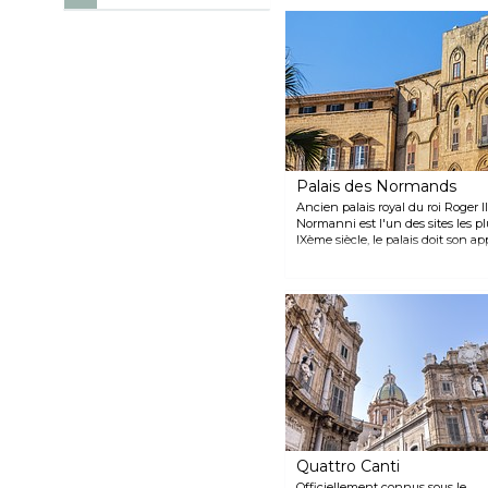
Palais des Normands
Ancien palais royal du roi Roger I
Normanni est l'un des sites les p
IXème siècle, le palais doit son 
apportés par les Normands : reco
époustouflantes, l'architecture 
l'union politique et culturelle o
côté de la magnifique chapelle pa
Quattro Canti
Officiellement connus sous le