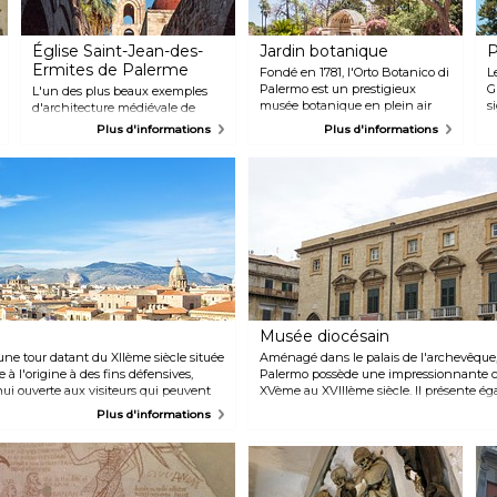
Église Saint-Jean-des-
Jardin botanique
P
Ermites de Palerme
Fondé en 1781, l'Orto Botanico di
L
Palermo est un prestigieux
G
L'un des plus beaux exemples
musée botanique en plein air
s
d'architecture médiévale de
qui offre des études
m
Palerme, l'église Saint-Jean-des-
Plus d'informations
Plus d'informations
approfondies sur des plantes
a
Ermites (Chiesa di San Giovanni
fascinantes depuis environ 200
l
degli Eremiti), est célèbre pour
ans. Parcourez les sentiers
o
ses dômes rouges et son
ombragés bordés de plantes
b
architecture fortement
subtropicales, de figuiers, de
u
influencée par les Arabes au
jardins d'herbes aromatiques
XIIème siècle. Il s'agissait à
méditerranéens, de cactus
l'origine d'une mosquée qui a
locaux et d'hibiscus, mais
ensuite été transformée en
n'oubliez pas non plus de visiter
église chrétienne pour les
les magnifiques bâtiments
moines ermites de Sicile.
historiques qui servent de cadre
Promenez-vous le long du joli
à ce paradis terrestre.
jardin où vous pourrez admirer
Musée diocésain
les plantes de la région et les
 une tour datant du XIIème siècle située
ruines du cloître.
Aménagé dans le palais de l'archevêque,
e à l'origine à des fins défensives,
Palermo possède une impressionnante co
hui ouverte aux visiteurs qui peuvent
XVème au XVIIIème siècle. Il présente é
 le paysage urbain de Palerme et ses
intéressantes, telles que de l'argenterie et
Plus d'informations
fresques et des peintures italiennes et 
XIXème siècle.