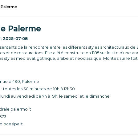
e Palerme
de Palerme
r:
2025-07-08
entants de la rencontre entre les différents styles architecturaux de S
tes et de restaurations. Elle a été construite en 1185 sur le site d'u
les styles médiéval, gothique, arabe et néoclassique. Montez sur le toit 
anuele 490, Palerme
 : toutes les 30 minutes de 10h à 12h30
lundi au vendredi de 7h à 19h, le samedi et le dimanche
rale.palermo.it
4373
iocesipa.it