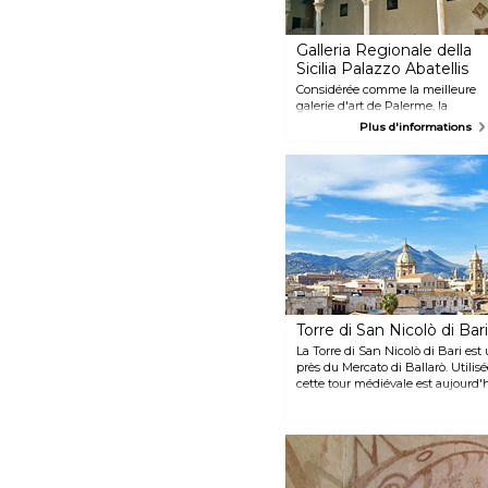
Galleria Regionale della
Sicilia Palazzo Abatellis
Considérée comme la meilleure
galerie d'art de Palerme, la
Galleria Regionale della Sicilia
Plus d'informations
Palazzo Abatellis expose des
œuvres d'artistes siciliens du
Moyen Âge, des objets de la
période arabe et des peintures
des XVIIème et XVIIIème siècles.
Prenez le temps d'admirer le
magnifique Palazzo Abatellis,
construit au XVème siècle dans
un style gothique-catalan.
Torre di San Nicolò di Bari
La Torre di San Nicolò di Bari est
près du Mercato di Ballarò. Utilisé
cette tour médiévale est aujourd'
profiter de sa vue imprenable sur
bâtiments historiques.