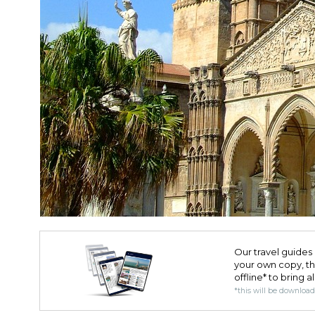
Our travel guides 
your own copy, the 
offline* to bring a
*this will be downloa