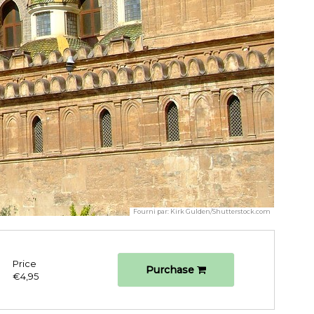
Fourni par:
Kirk Gulden/Shutterstock.com
Price
Purchase
€4,95