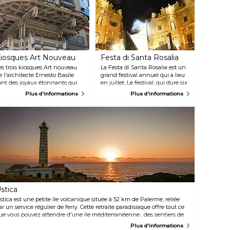
iosques Art Nouveau
Festa di Santa Rosalia
es trois kiosques Art nouveau
La Festa di Santa Rosalia est un
e l'architecte Ernesto Basile
grand festival annuel qui a lieu
ont des joyaux étonnants qui
en juillet. Le festival, qui dure six
mbellissent les rues animées de
jours, est dédié à Sainte Rosalia,
Plus d'informations
Plus d'informations
alerme. Construits vers la fin du
également appelée Santuzza
IXème siècle, les kiosques
(Petite Sainte) ou Rusulia (en
britaient autrefois les
dialecte sicilien), patronne de
raditionnels vendeurs siciliens
Palerme, et commémore les
e boissons sucrées et
apparitions miraculeuses de la
afraîchissantes, mais ils servent
sainte en 1624, lorsque la ville a
ésormais de bureaux de tabac.
été frappée par la peste. Au
e Chiosco Ribaudo situé sur la
programme : feux d'artifice
iazza Verdi, le plus célèbre des
éblouissants, processions
rois, est un bâtiment en fer
religieuses, concerts et
orgé et pourpre orné de lettres
spécialités siciliennes.
orées. Le deuxième kiosque
stica
ibaudo de la Piazza
astelnuovo est décoré de
stica est une petite île volcanique située à 52 km de Palerme, reliée
ajoliques et de mosaïques
ar un service régulier de ferry. Cette retraite paradisiaque offre tout ce
olorées, tandis que le Chiosco
ue vous pouvez attendre d'une île méditerranéenne : des sentiers de
icari, devant le Teatro Massimo,
andonnée le long des magnifiques grottes du littoral, des eaux
Plus d'informations
eprésente à merveille
ristallines avec de somptueuses piscines naturelles et des séances de