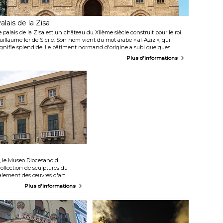
entonnées par les vendeurs pour
attirer les clients tout en leur
proposant des échantillons font
alais de la Zisa
partie du charme du lieu.
e palais de la Zisa est un château du XIIème siècle construit pour le roi
uillaume Ier de Sicile. Son nom vient du mot arabe « al-Aziz », qui
ignifie splendide. Le bâtiment normand d'origine a subi quelques
odifications au fil des ans, avec notamment différents ornements
Plus d'informations
joutés pendant la période baroque. L'inspiration islamique de
'architecture est clairement visible dans les décorations du vestibule,
ù les voûtes et les colonnes arabes sont entrecoupées de des fresques
aroques et des décorations en marbre. Aujourd'hui, le château abrite
n musée d'art islamique.
 le Museo Diocesano di
llection de sculptures du
galement des œuvres d'art
 des textiles religieux, des
Plus d'informations
flamandes allant du XVIème au