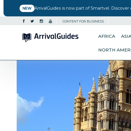
ArrivalGuides is now part of Smartvel. Discover 
NEW
CONTENT FOR BUSINESS
AFRICA
ASI
NORTH AMER