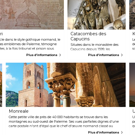
ri
Catacombes des
K
Capucins
cle dans le style gothique normand, le
L
 des emblèmes de Palerme, témoigne
d
Situées dans le monastère des
es, à la fois tribunal et prison sous
s
Capucins depuis 1599, les
d'hui, il abrite le siège de l'université
e
Catacombe dei Cappuccini
Plus d'informations
Plus d'informations
à poser un regard sur l'histoire grâce à
P
renferment 8 000 corps et
leurs plafonds en bois très élaborés
X
squelettes momifiés de
quisition se trouvent les récits
a
Palermitains morts entre le
s à travers des graffitis et des œuvres
t
XVIIème et le XIXème siècle.
es qui les tenaient autrefois captifs.
d
C'est un aperçu assez macabre
r
des coutumes et traditions de la
d
société palermitaine de l'époque,
L
où les corps étaient disposés en
P
fonction du sexe, de la religion,
t
de la profession et du statut
f
social du défunt.
d
Monreale
U
R
C
Cette petite ville de près de 40 000 habitants se trouve dans les
U
m
montagnes au sud-ouest de Palerme. Ses vues parfaites dignes d'une
p
c
carte postale n'ont d'égal que le chef-d'œuvre normand classé au
q
V
patrimoine mondial de l'UNESCO qu'est la cathédrale de Monreale, le
r
Plus d'informations
r
plus grand bâtiment médiéval d'Italie réunissant 6 000 mètres carrés
c