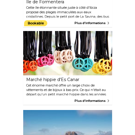
Île de Formentera
Cette île étonnante située juste à côté d'Ibiza
propose des plages immaculées aux eaux
cristallines. Depuis le petit port de La Savina, des bus
desservent d'autres parties de l'île. Vous pouvez
Bookable
Plus d'informations
également louer une voiture, un cyclomoteur ou un
vélo dans l'un des magasins situés à proximité. Vous
pouvez vous procurer un plan auprès de l'office du
tourisme du port. Les sites d'intérêt incluent une
sépulture de Ca Na Costa vieille de 4 000 ans, le
restaurant Es Mirador et les plages de Cala Saona,
Illettes et Llevant.
Marché hippie d'Es Canar
Cet énorme marché offre un large choix de
vêtements et de bijoux à bas prix. Ce qui n'était au
départ qu'un petit marché hippie dans les années
1960 est aujourd'hui devenu l'une des principales
Plus d'informations
attractions touristiques et l'un des principaux lieux
de shopping d'Ibiza.