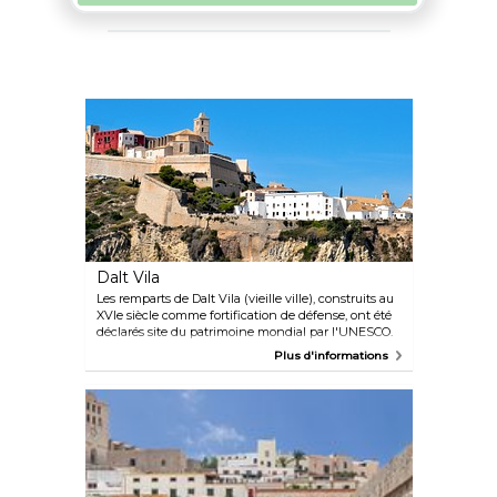
Dalt Vila
Les remparts de Dalt Vila (vieille ville), construits au
XVIe siècle comme fortification de défense, ont été
déclarés site du patrimoine mondial par l'UNESCO.
Les rues pavées étroites de la ville sont bien
Plus d'informations
préservées. Des vues magnifiques vous attendent
du haut du château ainsi que de la cathédrale
Santa María, la couronne de Dalt Vila.
L'exceptionnel Portal de ses Taules se trouve dans le
mur nord.