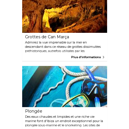
depuis la zone d'observation à fond de verre ou
détendez-vous simplement en profitant du soleil.
Grottes de Can Marça
Admirez la vue imprenable sur la mer en
descendant dans ce réseau de grottes dissimulées
préhistoriques, autrefois utilisées par les
contrebandiers de tabac et d'alcool. Des stalagmites
Plus d'informations
et des stalactites ornent la grotte et au centre se
trouve une cascade d'eau de 9 mètres de haut. Les
visites ont lieu tous les jours de l'année, toutes les
heures de 10h30 jusqu'au coucher du soleil.
Plongée
Des eaux chaudes et limpides et une riche vie
marine font d'Ibiza un endroit exceptionnel pour la
plongée sous-marine et le snorkeling. Les sites de