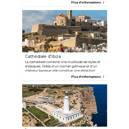
plongée incluent des grottes et des épaves de
Plus d'informations
navire. Il existe de nombreuses écoles de plongée
professionnelles disséminées sur l'île, en particulier
autour des principales plages.
Cathédrale d'Ibiza
La cathédrale combine une multitude de styles et
d'époques. Dotée d'un clocher gothique et d'un
intérieur baroque, elle constitue une attraction
absolument fascinante pour les passionnés
Plus d'informations
d'histoire. À l'intérieur de la cathédrale se trouve le
Museu Diocesà.