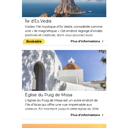
Île d'Es Vedrà
Visitez l'île mystique d'Es Vedrà, considérée comme
une « île magnétique ». Cet endroit regorge d'ondes
positives et créatives, dont vous pourriez avoir
besoin après une soirée de fête à Ibiza, à seulement
Bookable
Plus d'informations
2 km. L'île rocheuse inhabitée séduira les
randonneurs et ceux qui recherchent un peu de
tranquillité. La légende raconte que c'est le berceau
des sirènes et des nymphes marines, en plus d'être
la pointe de la ville engloutie d'Atlantis.
Église du Puig de Missa
L'église du Puig de Missa est un autre endroit de
l'île d'Ibiza qui offre une vue imprenable aux
visiteurs. En montant jusqu'à cette église du XIIIe
siècle, vous passerez par de nombreux sites
Plus d'informations
pittoresques. Essayez d'y aller très tôt ou tard dans la
journée pour éviter les heures les plus chaudes.