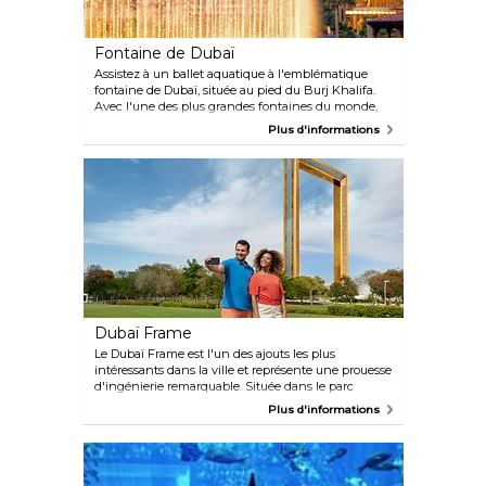
Fontaine de Dubaï
Assistez à un ballet aquatique à l'emblématique
fontaine de Dubaï, située au pied du Burj Khalifa.
Avec l'une des plus grandes fontaines du monde,
ce spectacle son et lumière projette 83 000 litres
Plus d'informations
d'eau jusqu'à 150 mètres de haut. Chaque jet
brillamment illuminé oscille au rythme de la
musique, produisant ce qui est devenu l'un des
spectacles les plus populaires de Dubaï. Situé à
l'extérieur du Dubai Mall, prenez le temps de faire
du shopping entre les spectacles aquatiques
nocturnes, qui commencent toutes les 30 minutes.
Le spectacle est gratuit. Cependant, pour profiter de
la meilleure vue, vous pouvez monter à bord de l'un
des bateaux ou réserver une place sur la passerelle.
Dubaï Frame
Le Dubaï Frame est l'un des ajouts les plus
intéressants dans la ville et représente une prouesse
d'ingénierie remarquable. Située dans le parc
Zabeel, la structure imposante offre une vue
Plus d'informations
panoramique imprenable sur la ville depuis une
hauteur de 150 mètres. L'une de ses caractéristiques
les plus étonnantes est le pont en verre transparent
ultramoderne qui relie les tours verticales parallèles
pour créer la forme d'un cadre photo, un excellent