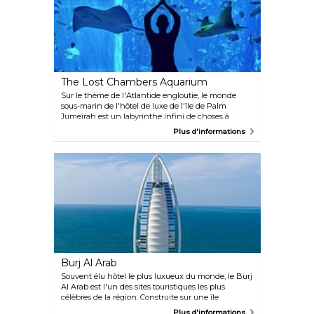
endroit pour les selfies.
The Lost Chambers Aquarium
Sur le thème de l'Atlantide engloutie, le monde
sous-marin de l'hôtel de luxe de l'île de Palm
Jumeirah est un labyrinthe infini de choses à
découvrir, habité par de fascinantes créatures
Plus d'informations
marines telles que des requins, des poulpes, des
piranhas et même deux alligators albinos. C'est un
aquarium plutôt petit, mais il vaut vraiment le
détour.
Burj Al Arab
Souvent élu hôtel le plus luxueux du monde, le Burj
Al Arab est l'un des sites touristiques les plus
célèbres de la région. Construite sur une île
artificielle triangulaire, la structure ondulante en
Plus d'informations