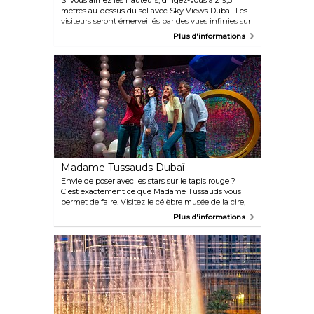
Si vous aimez les hauteurs, dirigez-vous à 219,5
mètres au-dessus du sol avec Sky Views Dubai. Les
visiteurs seront émerveillés par des vues infinies sur
les toits de la ville et une vue aérienne sur le centre-
Plus d'informations
ville de Dubaï. Perchée au sommet de l'hôtel
Address Sky View, cette merveille architecturale
propose trois offres distinctes, pour des expériences
inoubliables : l'Observatoire, le toboggan en verre et
le palpitant Edge Walk.
Madame Tussauds Dubaï
Envie de poser avec les stars sur le tapis rouge ?
C'est exactement ce que Madame Tussauds vous
permet de faire. Visitez le célèbre musée de la cire,
connu pour ses répliques réalistes de personnages
Plus d'informations
et de célébrités de renom. Situé au Bluewaters
Dubai, c'est le seul musée Madame Tussauds de la
région. Il permet aux fans de tous âges d'explorer
sept pièces thématiques à la recherche de leurs
personnages célèbres préférés. Vous pourrez côtoyer
des stars internationales et rencontrer des vedettes
locales tels que la chanteuse Balqees Fathi et
l'acteur de Bollywood Shah Rukh Khan.