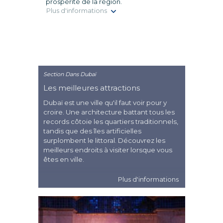
prospérité de la région.
Plus d'informations
Section Dans Dubaï
Les meilleures attractions
Dubaï est une ville qu'il faut voir pour y
croire. Une architecture battant tous les
records côtoie les quartiers traditionnels,
tandis que des îles artificielles
surplombent le littoral. Découvrez les
meilleurs endroits à visiter lorsque vous
êtes en ville.
Plus d'informations