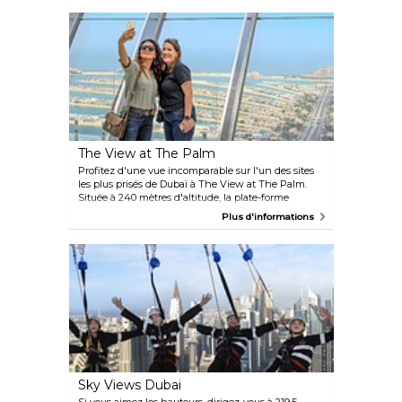
l'hôtel Armani et les plateformes d'observation « At
the Top » aux 124e et 148e étages. Il y a également
plus de 1 000 œuvres d'art spécialement
commandées à découvrir dans tout le bâtiment.
The View at The Palm
Profitez d'une vue incomparable sur l'un des sites
les plus prisés de Dubaï à The View at The Palm.
Située à 240 mètres d'altitude, la plate-forme
d'observation offre un panorama époustouflant à
Plus d'informations
360 degrés sur Palm Jumeirah, les eaux scintillantes
du golfe Persique et les toits de Dubaï au loin. The
View at The Palm est situé au 52e étage de la Palm
Tower, qui abrite également un café, une exposition
innovante, des tunnels interactifs de type aquarium
et une boutique de souvenirs. Pour une expérience
encore plus en hauteur, passez au niveau supérieur :
à 250 mètres au-dessus du sol, cet espace privé sans
barrières constitue le point de vue le plus élevé de
l'île.
Sky Views Dubai