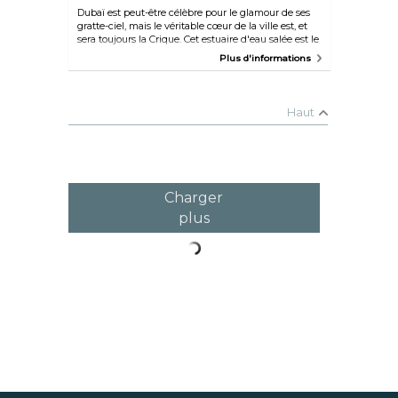
Dubaï est peut-être célèbre pour le glamour de ses
gratte-ciel, mais le véritable cœur de la ville est, et
sera toujours la Crique. Cet estuaire d'eau salée est le
site d'origine où la tribu Bani Yas s'est installée, et
Plus d'informations
ses eaux étaient vitales pour ce qui était autrefois les
principales formes d'économie de Dubaï : la plongée
perlière et la pêche. Le quartier abrite le musée de
Dubaï et le musée de Shindagha, le centre
Haut
commercial historique Al Seef au bord de l'eau, ainsi
que les ruelles labyrinthiques des souks de l'or, des
épices et du textile. Pendant votre visite au Khor,
une balade sur l'eau à bord d'un abra traditionnel
est une activité incontournable.
Charger
plus