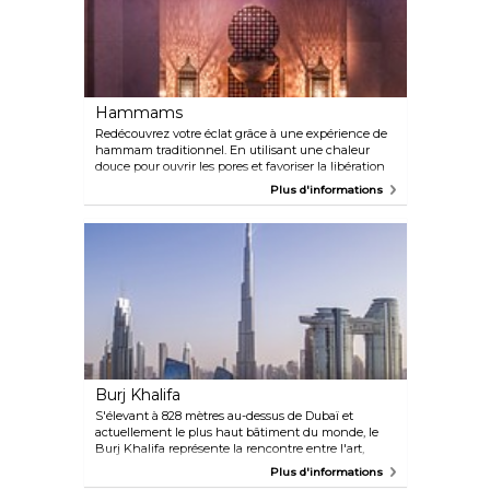
Hammams
Redécouvrez votre éclat grâce à une expérience de
hammam traditionnel. En utilisant une chaleur
douce pour ouvrir les pores et favoriser la libération
de toxines, votre corps est savamment massé et
Plus d'informations
exfolié à l'aide de savon noir et de gommages
naturels pour des résultats incroyablement doux et
lisses. Essayez le hammam turc du spa du
One&Only Royal Mirage ou le hammam marocain
du spa du Palazzo Versace.
Burj Khalifa
S'élevant à 828 mètres au-dessus de Dubaï et
actuellement le plus haut bâtiment du monde, le
Burj Khalifa représente la rencontre entre l'art,
l'ingénierie et le patrimoine. Il abrite de nombreux
Plus d'informations
bureaux, des résidences privées, les 160 chambres de