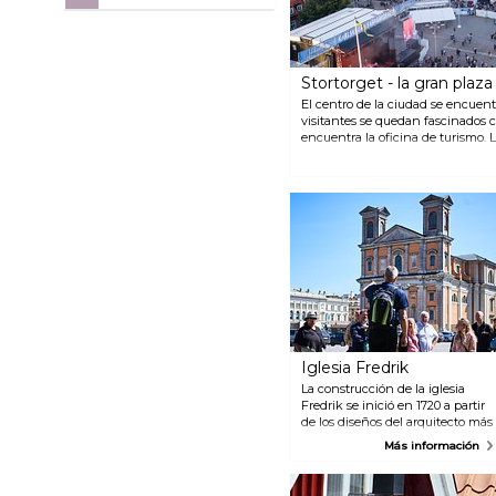
Stortorget - la gran plaza
El centro de la ciudad se encuent
visitantes se quedan fascinados 
encuentra la oficina de turismo. 
gran plaza empedrada. Llaman i
impresionantes iglesias Fredriksk
Trefaldighetskyrkan (La iglesia d
conocida como la Iglesia Alemana. 
peatonales de sus inmediaciones
cafés.
Iglesia Fredrik
La construcción de la iglesia
Fredrik se inició en 1720 a partir
de los diseños del arquitecto más
famoso de la época en Suecia,
Más información
Nicodemus Tessin junior. En la
primavera de 2018, la iglesia se
reinventó tras una importante