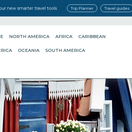
our new smarter travel tools
Trip Planner
Travel guides
PE
NORTH AMERICA
AFRICA
CARIBBEAN
ERICA
OCEANIA
SOUTH AMERICA