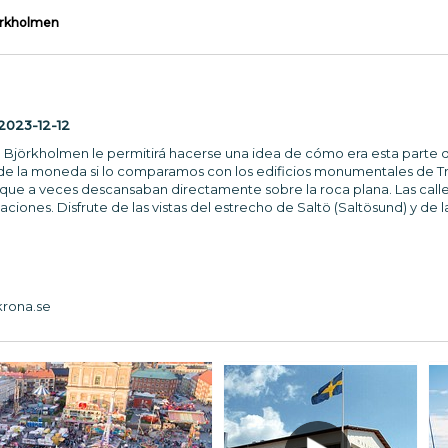
örkholmen
n
2023-12-12
 Björkholmen le permitirá hacerse una idea de cómo era esta parte de 
 de la moneda si lo comparamos con los edificios monumentales de Tr
jas que a veces descansaban directamente sobre la roca plana. Las ca
aciones. Disfrute de las vistas del estrecho de Saltö (Saltösund) y de
krona.se