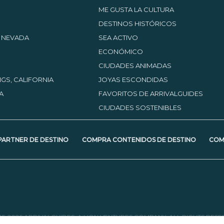
contacto con la oficina de
ME GUSTA LA CULTURA
turismo.
DESTINOS HISTÓRICOS
, NEVADA
SEA ACTIVO
ECONÓMICO
CIUDADES ANIMADAS
GS, CALIFORNIA
JOYAS ESCONDIDAS
A
FAVORITOS DE ARRIVALGUIDES
CIUDADES SOSTENIBLES
PARTNER DE DESTINO
COMPRA CONTENIDOS DE DESTINO
COM
05-2026 ARRIVALGUIDES, A LION VENTURES COMPANY. ALL RIGHTS RESE