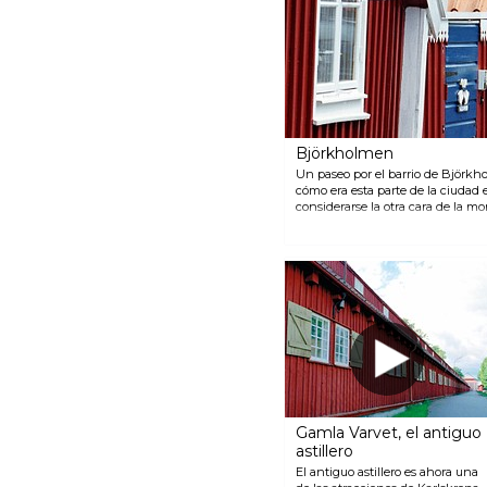
reforma. Actualmente es una de
las más modernas de Suecia.
Björkholmen
Un paseo por el barrio de Björkh
cómo era esta parte de la ciudad e
considerarse la otra cara de la m
edificios monumentales de Trossö
trabajadores de los astilleros en 
directamente sobre la roca plana
nombres de almirantes y de distin
de las vistas del estrecho de Sal
que lo cruzan.
Gamla Varvet, el antiguo
astillero
El antiguo astillero es ahora una