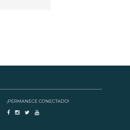
ueden organizarse visitas
ndividuales y en grupo en otras
pocas del año. Póngase en
ontacto con la oficina de
urismo para realizar una reserva:
46 (0)455-30 34 90.
¡PERMANECE CONECTADO!