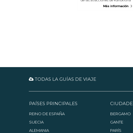
de las atracciones de Karlskrona
y la base del estatus de
Más información
Patrimonio de la Humanidad.
Aquí encontrará, entre edificios
relativamente modernos, una
gran variedad de edificios y
tecnología que abarcan más de
300 años de construcción naval.
Puede visitar la construcción de
madera más larga del país, el
edificio Repslagarbanan, así
como los edificios Wasaskjul,
Polhemsdockan (muelle) y
Gallionslunden. También hay
una visita que le lleva a
Lindholmen por vía marítima, le
muestra Karlskrona desde el mar
y le lleva al antiguo astillero. Solo
TODAS LA GUÍAS DE VIAJE
se puede visitar Lindholmen en
una visita guiada. Durante el
verano hay visitar regulares,
póngase en contacto con la
oficina de turismo para
PAÍSES PRINCIPALES
organizar visitas en otras épocas.
CIUDADE
REINO DE ESPAÑA
BERGAMO
SUECIA
GANTE
ALEMANIA
PARÍS