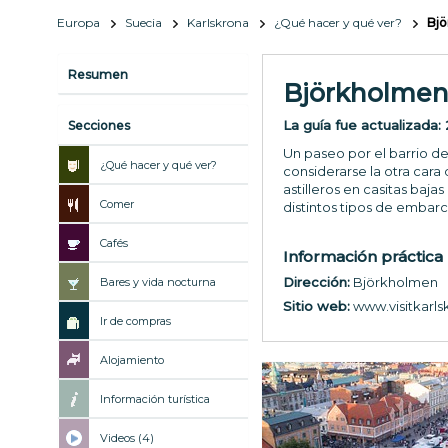
Europa
Suecia
Karlskrona
¿Qué hacer y qué ver?
Bj
Resumen
Björkholme
La guía fue actualizada:
Secciones
Un paseo por el barrio de
¿Qué hacer y qué ver?
considerarse la otra cara
astilleros en casitas ba
Comer
distintos tipos de embarc
Cafés
Información práctica
Dirección:
Björkholmen
Bares y vida nocturna
Sitio web:
www.visitkarls
Ir de compras
Alojamiento
Información turística
Videos (4)