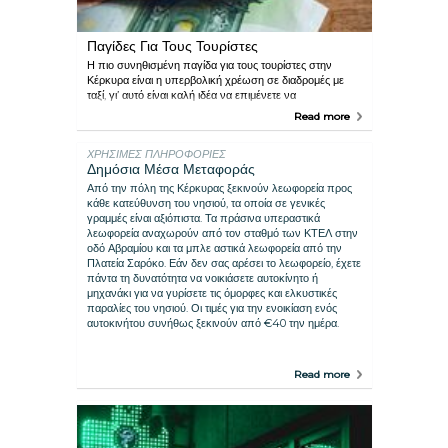
Παγίδες Για Τους Τουρίστες
Η πιο συνηθισμένη παγίδα για τους τουρίστες στην
Κέρκυρα είναι η υπερβολική χρέωση σε διαδρομές με
ταξί, γι’ αυτό είναι καλή ιδέα να επιμένετε να
αναγράφονται όλα τα κόμιστρα στον μετρητή. Κάποια
Read more
εστιατόρια "φουσκώνουν" τον λογαριασμό κι επομένως
καλό είναι να τον ελέγχετε προτού πληρώσετε. Πάντως,
ΧΡΗΣΙΜΕΣ ΠΛΗΡΟΦΟΡΙΕΣ
οι περισσότερες επιχειρήσεις δεν συνηθίζουν παρόμοιες
Δημόσια Μέσα Μεταφοράς
πρακτικές. Εξίσου σημαντικό είναι να γνωρίζετε ότι
πολλά τουριστικά θέρετρα στο νησί χρησιμοποιούνται
Από την πόλη της Κέρκυρας ξεκινούν λεωφορεία προς
από ντόπιους για την αναζήτηση ερωτικών συντρόφων
κάθε κατεύθυνση του νησιού, τα οποία σε γενικές
μεταξύ των πολλών τουριστριών.
γραμμές είναι αξιόπιστα. Τα πράσινα υπεραστικά
λεωφορεία αναχωρούν από τον σταθμό των ΚΤΕΛ στην
οδό Αβραμίου και τα μπλε αστικά λεωφορεία από την
Πλατεία Σαρόκο. Εάν δεν σας αρέσει το λεωφορείο, έχετε
πάντα τη δυνατότητα να νοικιάσετε αυτοκίνητο ή
μηχανάκι για να γυρίσετε τις όμορφες και ελκυστικές
παραλίες του νησιού. Οι τιμές για την ενοικίαση ενός
αυτοκινήτου συνήθως ξεκινούν από €40 την ημέρα.
Read more