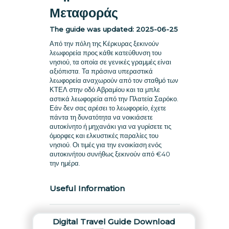
Μεταφοράς
The guide was updated:
2025-06-25
Από την πόλη της Κέρκυρας ξεκινούν
λεωφορεία προς κάθε κατεύθυνση του
νησιού, τα οποία σε γενικές γραμμές είναι
αξιόπιστα. Τα πράσινα υπεραστικά
λεωφορεία αναχωρούν από τον σταθμό των
ΚΤΕΛ στην οδό Αβραμίου και τα μπλε
αστικά λεωφορεία από την Πλατεία Σαρόκο.
Εάν δεν σας αρέσει το λεωφορείο, έχετε
πάντα τη δυνατότητα να νοικιάσετε
αυτοκίνητο ή μηχανάκι για να γυρίσετε τις
όμορφες και ελκυστικές παραλίες του
νησιού. Οι τιμές για την ενοικίαση ενός
αυτοκινήτου συνήθως ξεκινούν από €40
την ημέρα.
Useful Information
Digital Travel Guide Download