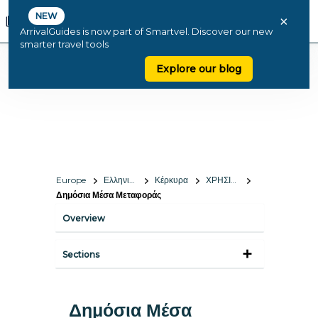
NEW
×
ArrivalGuides is now part of Smartvel. Discover our new
smarter travel tools
Explore our blog
Europe
Ελληνική Δημοκρατία
Κέρκυρα
ΧΡΗΣΙΜΕΣ ΠΛΗΡΟΦΟΡΙΕΣ
Δημόσια Μέσα Μεταφοράς
Overview
Sections
Δημόσια Μέσα