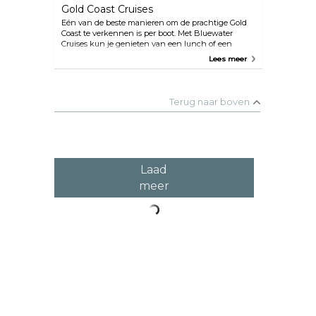
Gold Coast Cruises
Eén van de beste manieren om de prachtige Gold
Coast te verkennen is per boot. Met Bluewater
Cruises kun je genieten van een lunch of een
romantische dinercruise bij zonsondergang. Er is
Lees meer
een bar met volledige vergunning tegen redelijke
prijzen. Leun achterover en geniet van de prachtige
bezienswaardigheden die de Gold Coast te bieden
heeft. Er is ook een ochtendcruise met koffie met
Terug naar boven
leuke weetjes over geschiedenis en beroemde
mensen.
Laad
meer