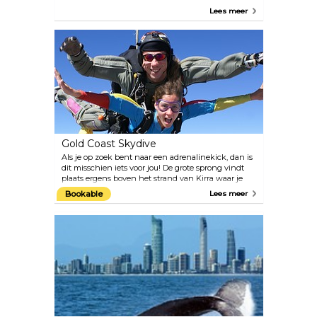
kinderen is er de Rockpools waterspeeltuin,
Lees meer
springkussens en een speeltuin aan de zuidkant
van het park.
Gold Coast Skydive
Als je op zoek bent naar een adrenalinekick, dan is
dit misschien iets voor jou! De grote sprong vindt
plaats ergens boven het strand van Kirra waar je
uiteindelijk zult landen. Zorg ervoor dat je geniet
Bookable
Lees meer
van het prachtige en spectaculaire uitzicht op Gold
Coast.