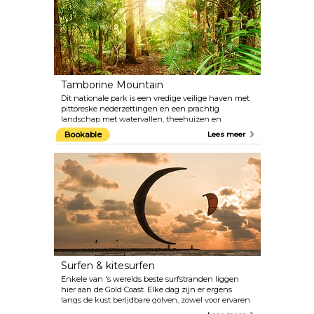
gaten voor huidige en aankomende exposities,
want de curatoren wisselen nogal eens af.
Tamborine Mountain
Dit nationale park is een vredige veilige haven met
pittoreske nederzettingen en een prachtig
landschap met watervallen, theehuizen en
kunstgalerieën. Bezoek een glasblazerij, maak een
Bookable
Lees meer
wandeling door boomtoppen met een Skywalk of
daal af in een kille grot om duizenden gloeiwormen
te zien. Het park ligt landinwaarts vanaf de kust. Er
zijn verschillende memorabele tochten
beschikbaar voor een dagtrip.
Surfen & kitesurfen
Enkele van 's werelds beste surfstranden liggen
hier aan de Gold Coast. Elke dag zijn er ergens
langs de kust berijdbare golven, zowel voor ervaren
surfers als voor beginners. Kitesurfen is ook een