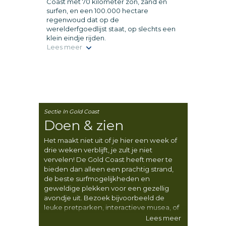
Coast met 70 kilometer zon, zand en
surfen, en een 100.000 hectare
regenwoud dat op de
werelderfgoedlijst staat, op slechts een
klein eindje rijden.
Lees meer
Sectie In Gold Coast
Doen & zien
Het maakt niet uit of je hier een week of
drie weken verblijft, je zult je niet
vervelen! De Gold Coast heeft meer te
bieden dan alleen een prachtig strand,
de beste surfmogelijkheden en
geweldige plekken voor een gezellig
avondje uit. Bezoek bijvoorbeeld de
leuke pretparken, interactieve musea, of
Tamborine Mountain.
Lees meer