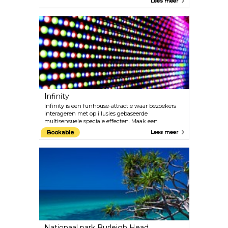
Lees meer
populaire en leuke sport op dit strand.
Infinity
Infinity is een funhouse-attractie waar bezoekers
interageren met op illusies gebaseerde
multisensuele speciale effecten. Maak een
adembenemende reis door deze futuristische,
Bookable
Lees meer
doolhofachtige wonderwereld. Het is absoluut een
fantastische ervaring.
Nationaal park Burleigh Head