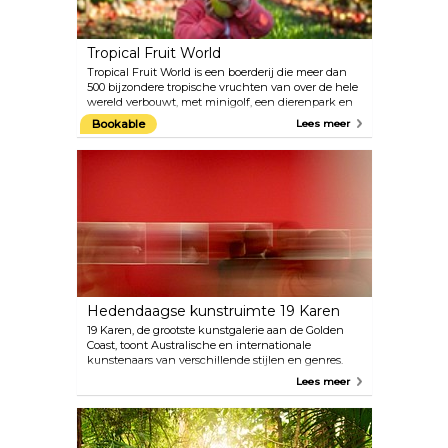
Tropical Fruit World
Tropical Fruit World is een boerderij die meer dan
500 bijzondere tropische vruchten van over de hele
wereld verbouwt, met minigolf, een dierenpark en
attracties voor de kleintjes. Deze boerderij is sinds
Bookable
Lees meer
1983 een pionier op het gebied van ecotoerisme. Je
ticket omvat een volledig begeleide plantagesafari
met fruitproeverij, een boottocht door het wild naar
het recreatiegebied van het eiland, een faunapark
en een kennismaking met de Australische Bush
Tucker. Het boerderijcomplex organiseert ook
workshops en speciale culturele ervaringen. Je bent
van harte welkom om te ontbijten of te lunchen in
Plantation Cafe, waar de beste vers geplukte
vruchten en daarmee gemaakte desserts worden
geserveerd.
Hedendaagse kunstruimte 19 Karen
19 Karen, de grootste kunstgalerie aan de Golden
Coast, toont Australische en internationale
kunstenaars van verschillende stijlen en genres.
Urban-, straat- en pop-art, expressionisme,
Lees meer
hedendaagse figuratieve en abstracte kunst,
realisme en surrealisme en alles daartussenin.
Allemaal in één grote witte kubusruimte in een
omgebouwd pakhuis. Hou zeker hun website in de