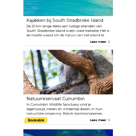
Kajakken bij South Stradbroke Island
De 20 km lange reeks aan rustige stranden van
South Stradbroke Island is een ware traktatie. Het is
de moeite waard om de natuur van het eiland te
ontdekken tijdens een begeleide kajaktocht. Er zijn
Lees meer
verschillende tours beschikbaar om aan jouw
behoeften en voorkeuren te voldoen. De gidsen zijn
ervaren lokale bewoners die experts zijn in hun
vakgebied.
Natuurreservaat Currumbin
In Currumbin Wildlife Sanctuary vind je
regenwoud, meren en inheemse dieren in hun
natuurlijke omgeving. Bekijk boomkangoeroes,
koala's en vogels vanaf de verhoogde wandelpaden
Bookable
Lees meer
en voel je dichter bij de natuur. Een uitstapje naar
het heiligdom wordt een avontuur voor het hele
gezin.