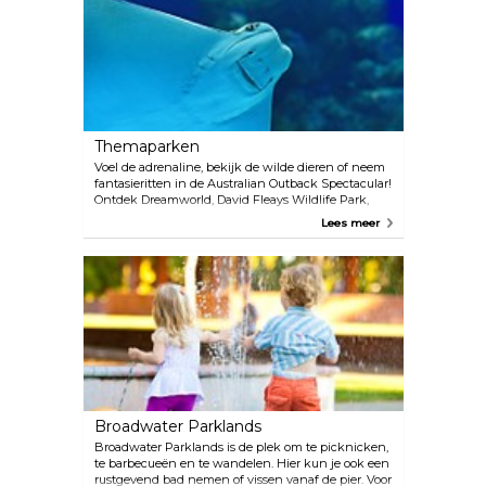
Themaparken
Voel de adrenaline, bekijk de wilde dieren of neem
fantasieritten in de Australian Outback Spectacular!
Ontdek Dreamworld, David Fleays Wildlife Park,
Paradise Country, Sea World, de Wet’n’Wild Water
Lees meer
World en de White Water World.
Broadwater Parklands
Broadwater Parklands is de plek om te picknicken,
te barbecueën en te wandelen. Hier kun je ook een
rustgevend bad nemen of vissen vanaf de pier. Voor