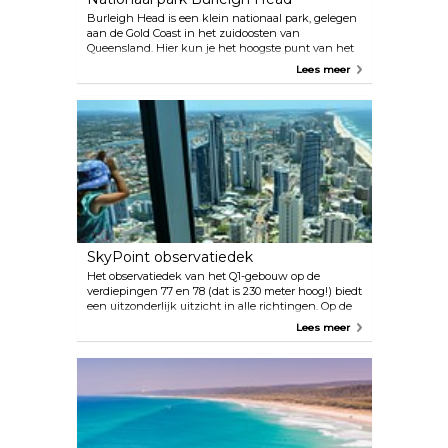
Burleigh Head is een klein nationaal park, gelegen
aan de Gold Coast in het zuidoosten van
Queensland. Hier kun je het hoogste punt van het
park, een oude vulkaan, beklimmen om het 20
Lees meer
kilometer lange ononderbroken witte strand te zien
dat zich tot ver in de verte uitstrekt. Wat een
bezienswaardigheid! Ga onderweg picknicken en
probeer minstens een paar hagedissen te spotten.
SkyPoint observatiedek
Het observatiedek van het Q1-gebouw op de
verdiepingen 77 en 78 (dat is 230 meter hoog!) biedt
een uitzonderlijk uitzicht in alle richtingen. Op de
twee verdiepingen bevinden zich een museum,
Lees meer
een weerstation en een bar. Voel je op de top van de
wereld en vergeet je camera niet.