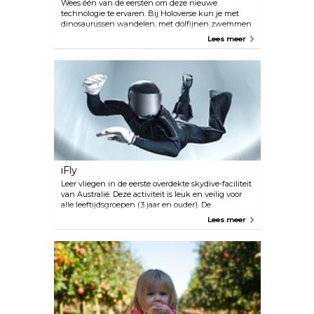
Wees één van de eersten om deze nieuwe
technologie te ervaren. Bij Holoverse kun je met
dinosaurussen wandelen, met dolfijnen zwemmen
en de ruimte bezoeken. Kies uit verschillende
Lees meer
ervaringen in de eerste Hologram-arcade ter wereld.
Een dagje Holoverse is leuk voor het hele gezin.
Holografische sessies duren ongeveer 35 minuten,
inclusief het aantrekken van je apparatuur. De
meeste klanten doen twee sessies, waardoor het in
totaal 1 uur en 20 minuten duurt.
iFly
Leer vliegen in de eerste overdekte skydive-faciliteit
van Australië. Deze activiteit is leuk en veilig voor
alle leeftijdsgroepen (3 jaar en ouder). De
instructeurs zijn kalm, geruststellend, bekwaam en
Lees meer
aardig, wat garandeert dat beginners van alle
leeftijden graag terugkomen voor meer.