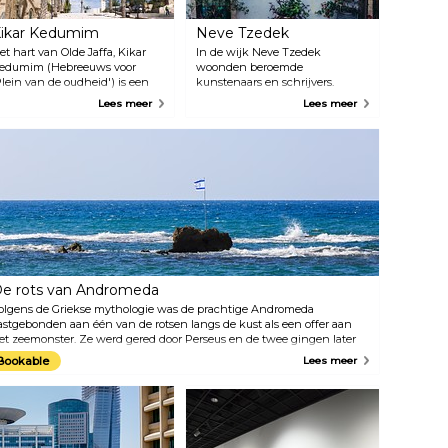
ikar Kedumim
Neve Tzedek
et hart van Olde Jaffa, Kikar
In de wijk Neve Tzedek
edumim (Hebreeuws voor
woonden beroemde
Plein van de oudheid') is een
kunstenaars en schrijvers.
ud centraal plein en een
Tegenwoordig heeft het gebied
Lees meer
Lees meer
ssentiële stop voor iedereen die
veel van zijn historische charme
oor de stad toert. Met de
behouden en biedt het avant-
tadshaven aan de ene kant en
gardistische designwinkels,
e oude Jaffa-straten aan de
modeboetieks en
ndere kant, is Kikar Kedumim
handwerkwinkels. Bekijk de
et perfecte vertrekpunt voor
wekelijkse boerenmarkt in een
en stadstour door Tel Aviv. Mis
gerestaureerd treinstation,
e centrale fontein en de
HaTachana. Stop voor een
ouvenirwinkels en
maaltijd in trendy Europese
etgelegenheden in de
restaurants, drink een koud
mgeving niet.
drankje in één van de stijlvolle
bistro's en blijf tot laat in de
e rots van Andromeda
jazzbars en cocktaillounges.
olgens de Griekse mythologie was de prachtige Andromeda
astgebonden aan één van de rotsen langs de kust als een offer aan
et zeemonster. Ze werd gered door Perseus en de twee gingen later
rouwen. De rots waar Andromeda ooit aan vastgeketend was, is er
Bookable
Lees meer
olgens de legende nog steeds.