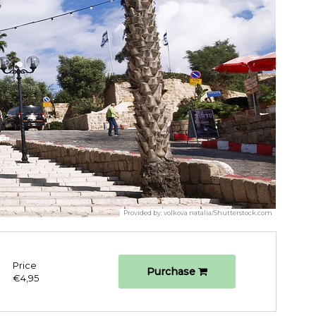
Provided by:
volkova natalia/Shutterstock.com
Price
Purchase
€4,95