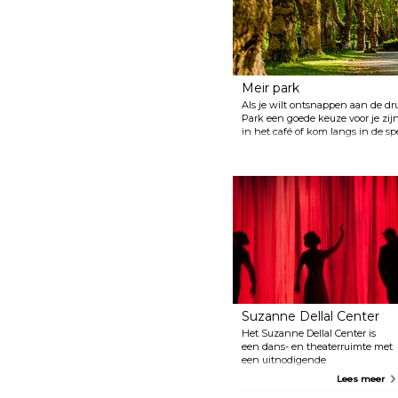
Meir park
Als je wilt ontsnappen aan de dr
Park een goede keuze voor je zijn
in het café of kom langs in de sp
kinderen op bezoek bent. Het is e
waar iedereen even van de natuur
vernoemd naar de eerste burgemee
is de thuisbasis van het gemee
van Tel Aviv.
Suzanne Dellal Center
Het Suzanne Dellal Center is
een dans- en theaterruimte met
een uitnodigende
openluchttuin, een locatie die
Lees meer
populair is bij zowel de lokale