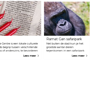
Ramat Gan safaripark
Centre is een lokale culturele
Net buiten de stad kun je het
jds begrip tussen verschillende
grootste aantal dieren
us of anderszins, te bevorderen
tegenkomen in een safaripark
seren. Het gebouw zelf, met
in het Midden-Oosten. Gorilla's,
Lees meer
Lees meer
t oog.
nijlpaarden, leeuwen en
olifanten zijn slechts enkele van
de 1600 diersoorten die op je
wachten. Mis de kans niet om
deze plaats te bezoeken als je in
de stad bent.