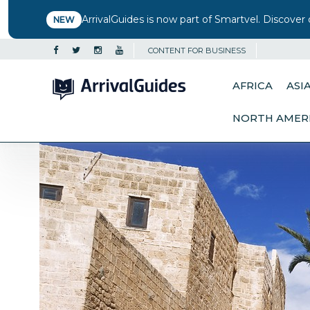
ArrivalGuides is now part of Smartvel. Discover 
NEW
CONTENT FOR BUSINESS
AFRICA
ASI
NORTH AMER