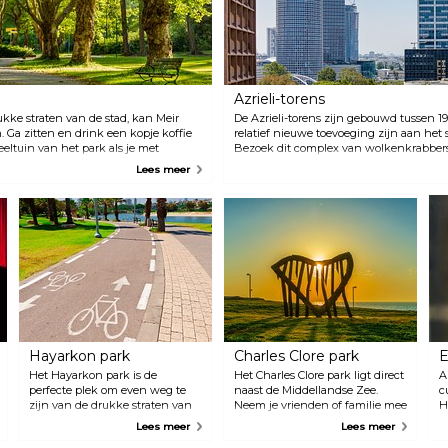
Azrieli-torens
ukke straten van de stad, kan Meir
De Azrieli-torens zijn gebouwd tussen 1
. Ga zitten en drink een kopje koffie
relatief nieuwe toevoeging zijn aan het 
eeltuin van het park als je met
Bezoek dit complex van wolkenkrabbers
en heerlijke, centrale groene plek
winkelen in een van de grootste winkel
Lees meer
 kunt genieten. Het park is
op de begane grond van de torens).
ster van Tel Aviv, Meir Dizengoff, en
ntelijk LHBT-gemeenschapscentrum
Hayarkon park
Charles Clore park
E
Het Hayarkon park is de
Het Charles Clore park ligt direct
A
perfecte plek om even weg te
naast de Middellandse Zee.
c
zijn van de drukke straten van
Neem je vrienden of familie mee
H
de stad. Het ligt net buiten het
naar dit park en beleef een
c
Lees meer
Lees meer
centrum van Tel Aviv en is erg
leuke middag tijdens het