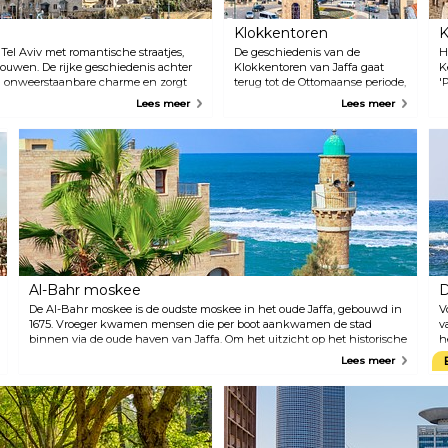
Klokkentoren
K
 Tel Aviv met romantische straatjes,
De geschiedenis van de
H
uwen. De rijke geschiedenis achter
Klokkentoren van Jaffa gaat
K
en onweerstaanbare charme en zorgt
terug tot de Ottomaanse periode,
'
den op de sfeer. Loop rond of breng
toen er zeven klokkentorens
o
Lees meer
Lees meer
jnbars, creatieve mediterrane
werden gebouwd in Ottomaans
e
de buurt van de haven van Jaffa.
Palestina. Het bevindt zich bij
d
de ingang van het oude Jaffa-
s
gebied van de stad. De
d
klokkentoren wordt vaak
a
gebruikt als ontmoetingspunt
h
voor rondleidingen door de stad
e
en is één van de meest
d
herkenbare
s
herkenningspunten van Tel
e
Aviv.
o
Al-Bahr moskee
D
De Al-Bahr moskee is de oudste moskee in het oude Jaffa, gebouwd in
V
1675. Vroeger kwamen mensen die per boot aankwamen de stad
v
binnen via de oude haven van Jaffa. Om het uitzicht op het historische
h
centrum van de stad in je op te nemen, gebruik je de moskee als je
t
Lees meer
uitkijkpunt en geniet je van het panorama. De Al-Bar moskee ligt
v
direct aan de kust van de Middellandse Zee.