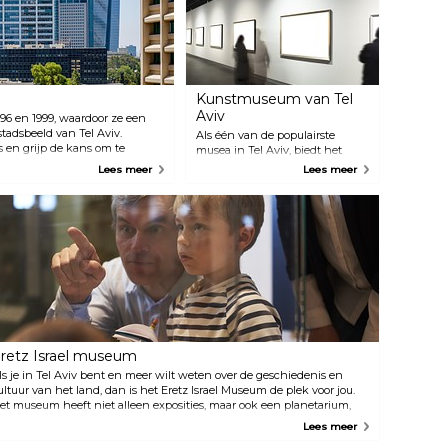
Kunstmuseum van Tel
Aviv
996 en 1999, waardoor ze een
stadsbeeld van Tel Aviv.
Als één van de populairste
 en grijp de kans om te
musea in Tel Aviv, biedt het
centra van het land (gelegen
kunstmuseum onderdak aan
Lees meer
Lees meer
een steeds wisselende selectie
van uitstekende
tentoonstellingen. Met
tentoonstellingen van
Israëlische en hedendaagse
kunst, design en architectuur,
en zelfs fotografie, heeft het
museum elke bezoeker echt iets
te bieden.
retz Israel museum
ls je in Tel Aviv bent en meer wilt weten over de geschiedenis en
ultuur van het land, dan is het Eretz Israel Museum de plek voor jou.
et museum heeft niet alleen exposities, maar ook een planetarium,
ollegezalen en workshops voor de bezoekers.
Lees meer