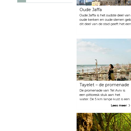
Oude Jaffa
Oude Jaffa is het oudste deel van
oude kerken en oude stenen gebo
dit deel van de stad geeft het e
ervoor dat bezoekers verliefd wor
een paar uur door in de hippe wi
restaurants en visrestaurants in 
Tayelet – de promenade
De promenade van Tel Aviv is
een pittoresk stuk aan het
water. De 5 km lange kust is een
onmisbare locatie voor iedereen
Lees meer
die de stad bezoekt. Maak een
romantische wandeling met je
wederhelft of ga lekker zitten
en ontspan terwijl je kijkt naar
de golven die de kust
verpletteren.