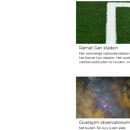
bevolking als bezoekers. Het
centrum biedt een steeds
wisselend aanbod van
professioneel geënsceneerde
optredens, dus houd de website
in de gaten voor schema's
wanneer je in de stad bent.
Ramat Gan stadion
Het voormalige nationale stadion v
het Ramat Gan stadion. Het word
voetbalwedstrijden te houden, maa
grootschalige concerten en ander
Givatayim observatorium
Net buiten Tel Aviv is een plek