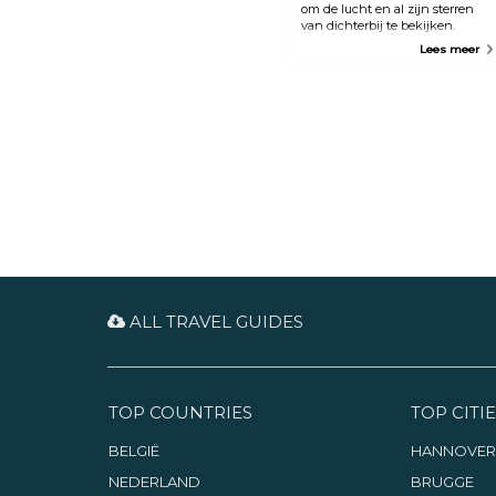
om de lucht en al zijn sterren
van dichterbij te bekijken.
Givatayim Observatory biedt
Lees meer
educatieve lezingen en
cursussen voor kinderen en
volwassenen. Het vriendelijke
personeel helpt je graag met het
beantwoorden van al je vragen
over de kosmos en de lucht.
ALL TRAVEL GUIDES
TOP COUNTRIES
TOP CITIE
BELGIË
HANNOVER
NEDERLAND
BRUGGE