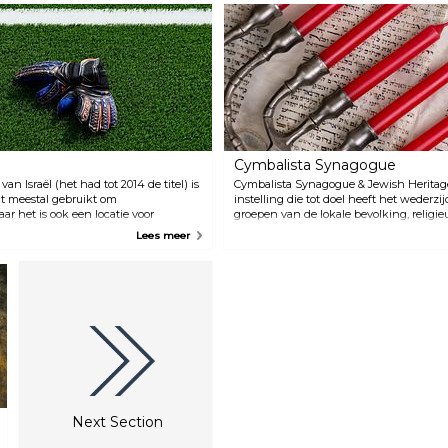
populair bij de inwoners
barbecueën, balspelen, fietsen
vanwege de sportfaciliteiten, de
langs de schilderachtige
schilderachtige gebieden en
promenade of gewoon relaxen
een vijver. Wereldberoemde
in de zon. Het park is gebouwd
muzikanten (van The Rolling
op de overblijfselen van Al-
Stones tot Justin Bieber)
Manshiyya, een historische
hebben hier op verschillende
Palestijnse wijk die in de jaren
tijdstippen opgetreden.
zestig werd verdreven en later
afgebroken om het nieuwe
centrale zakendistrict (CBD) te
vestigen.
Cymbalista Synagogue
an Israël (het had tot 2014 de titel) is
Cymbalista Synagogue & Jewish Heritage 
t meestal gebruikt om
instelling die tot doel heeft het wederzi
r het is ook een locatie voor
groepen van de lokale bevolking, religie
e atletiekwedstrijden dan voetbal.
door evenementen en lezingen te organi
Lees meer
zijn twee grote torens, is een lust voor he
Next Section