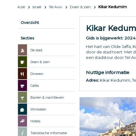
Azië
Israël
Tel Aviv
Doen & zien
Kikar Kedumim
Overzicht
Kikar Kedu
Gids is bijgewerkt:
2024
Secties
Het hart van Olde Jaffa, 
De stad
door de stad toert. Met 
een stadstour door Tel A
Doen & zien
Nuttige informatie
Dineren
Adres:
Kikar Kedumim, Te
Cafés
Barren & nachtleven
Winkelen
Hotels
Toeristische informatie