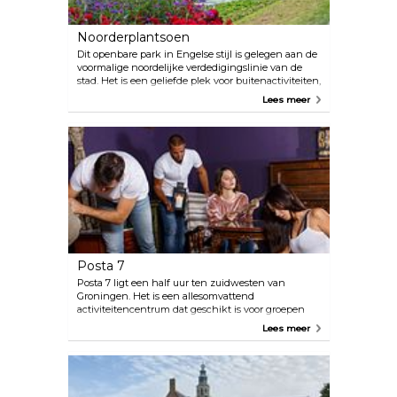
Noorderplantsoen
Dit openbare park in Engelse stijl is gelegen aan de
voormalige noordelijke verdedigingslinie van de
stad. Het is een geliefde plek voor buitenactiviteiten,
of het nu gaat om wandelen, picknicken of eenden
Lees meer
kijken. Het park is versierd met prachtige
begroeiing en vijvers en dient ook als decor voor
levendige culturele evenementen, met name het
Noorderzon Performing Arts Festival in augustus.
Posta 7
Posta 7 ligt een half uur ten zuidwesten van
Groningen. Het is een allesomvattend
activiteitencentrum dat geschikt is voor groepen
van alle thema's en groottes, of het nu gaat om
Lees meer
familie- of werkevenementen. Met meer dan een
dozijn programma's, van escape-games en bowlen
tot buitentochten, het is helemaal aan jouw
definitie van plezier. Voor de essentiële hapjes en
drankjes biedt het historische restaurant De