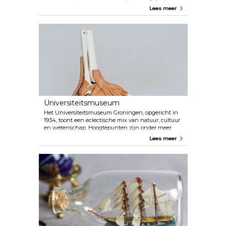
de lokale bevolking het noemt, die van veraf trots
Lees meer
zijn aanwezigheid aangeeft en bezoekers zowel
naar de kerk als naar de Grote Markt leidt. Het
huidige gebouw, driemaal is scheepsrecht, werd
gebouwd in de 15e eeuw en strekt zich bijna 100
meter uit tot aan de skyline en biedt panoramische
vergezichten voor degenen die alle 260 treden
beklimmen.
Universiteitsmuseum
Het Universiteitsmuseum Groningen, opgericht in
1934, toont een eclectische mix van natuur, cultuur
en wetenschap. Hoogtepunten zijn onder meer
historische medische instrumenten, 's werelds
Lees meer
eerste elektrische auto uit 1835 en een eerbetoon
aan Dr. Aletta Jacobs, de eerste vrouwelijke
afgestudeerde van Nederland. Het anatomisch
theater van het museum bevat ongeveer 50
macabere anatomische preparaten, evenals enkele
skeletten en wasmodellen. Bekijk de officiële
website om meer te weten te komen over de steeds
veranderende tijdelijke tentoonstellingen.