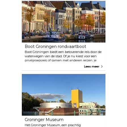
gestookte Josper houtskooloven bieden een
levendige culinaire ervaring, aangevuld met dj's en
livemuziek. Het buitenterras is geschikt voor zowel
informele als professionele bijeenkomsten. Met een
film- en theaterzaal met geavanceerde geluids- en
lichtsystemen is DOT een unieke bestemming voor
evenementen.
Boot Groningen rondvaartboot
Boot Groningen biedt een betoverende reis door de
waterwegen van de stad. Of je nu kiest voor een
privégroepsreis of samen met anderen reizen, je
kunt een leerzame en schilderachtige verkenning
Lees meer
van de stad verwachten. De rondvaart door de
grachten is een geweldige manier om de
architectuur en levendige sfeer van de stad te zien,
met deskundige gidsen die intrigerende feiten en
bezienswaardigheden delen. Een bijkomend genot
is de toevoeging van drankjes.
Groninger Museum
Het Groninger Museum, een prachtig