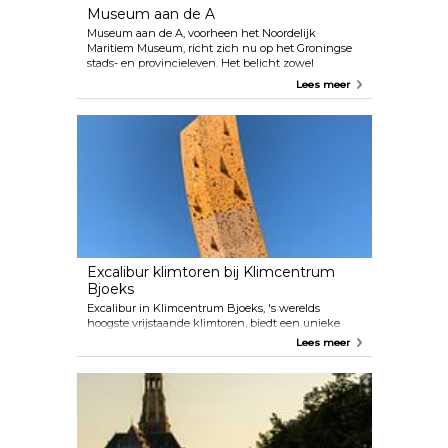
Museum aan de A
Museum aan de A, voorheen het Noordelijk
Maritiem Museum, richt zich nu op het Groningse
stads- en provincieleven. Het belicht zowel
triomfen als complexe geschiedenissen, zoals het
Lees meer
lokale maritieme erfgoed en de betrokkenheid van
Groningen bij slavernij. Het museum biedt een
boeiende mix van geschiedenis en cultuur.
Excalibur klimtoren bij Klimcentrum
Bjoeks
Excalibur in Klimcentrum Bjoeks, 's werelds
hoogste vrijstaande klimtoren, biedt een unieke
beklimming voor ervaren klimmers. Met een hoogte
Lees meer
van 37 meter en een uitsteeklengte van 11 meter
bootst hij echte topomstandigheden na. Klimmers
kunnen met elkaar in contact komen via een
WhatsApp-groep voor partners en ter plaatse alle
benodigde apparatuur huren. Voor de avonturiers is
er zelfs een optie om bovenop Excalibur te
overnachten. Je kunt bij Bjoeks ook boulderen in