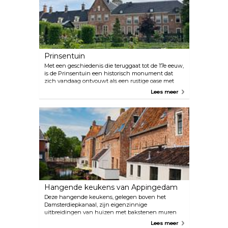
Postwagen een verscheidenheid aan opties,
waaronder high tea, buffetten en barbecue. Het is
raadzaam om vooraf te informeren naar de
openingstijden en beschikbaarheid, inclusief die
van het restaurant, aangezien deze onderhevig
kunnen zijn aan grote groepsreserveringen.
Prinsentuin
Met een geschiedenis die teruggaat tot de 17e eeuw,
is de Prinsentuin een historisch monument dat
zich vandaag ontvouwt als een rustige oase met
een verzorgde tuin en uitnodigende loofgangen.
Lees meer
Tegen de schilderachtige achtergrond van de
Martinitoren kunnen bezoekers genieten van
ontspannen wandelingen en loungen in de
theesalon van de tuin. Elke zomer komen hier
dichters bijeen om hun werk te presenteren op het
speciale festival, dat een passende aanvulling vormt
op de pracht van de plek.
Hangende keukens van Appingedam
Deze hangende keukens, gelegen boven het
Damsterdiepkanaal, zijn eigenzinnige
uitbreidingen van huizen met bakstenen muren
die dateren uit de middeleeuwen. Deze unieke
Lees meer
gebouwen zijn ontworpen om huishoudens extra