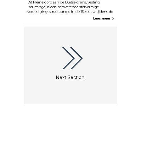
Dit kleine dorp aan de Duitse grens, vesting
Bourtange, is een betoverende stervormige
verdedigingsstructuur die in de 16e eeuw tijdens de
Tachtigjarige Oorlog werd voltooid. Slenter door de
Lees meer
geplaveide steegjes voor een reis door de tijd terwijl
je langs leuke winkeltjes loopt, waaronder een
kleine kaarsenwerkplaats, bars en restaurants. Er
zijn regelmatig evenementen zoals markten en
historische heropvoeringen en biedt bezoekers
zowel een kijkje in het verleden als een levendige
hedendaagse ervaring.
Next Section