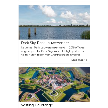
ruimte en toegang tot water te bieden en zorgen
voor een charmant gezicht tijdens een wandeling
door de stad Appingedam. Bezoek café Aan Tafel
tegenover deze huizen en geniet van een high tea
of snack met uitzicht op deze architecturale
pareltjes.
Dark Sky Park Lauwersmeer
Nationaal Park Lauwersmeer werd in 2016 officieel
uitgeroepen tot Dark Sky Park. Het ligt op slechts
45 minuten rijden van Groningen en is vooral
bekend om zijn rijke vogelleven en de populaire
Lees meer
nachtwandelingen, die een hemelse ontsnapping
bieden in een land met verder veel lichtvervuiling.
Als één van de meer dan 40 Dark Sky Parks
wereldwijd, en de tweede in het land na
Boschplaat, belooft het de mogelijkheid om
nachtdieren, sterrenbeelden en, in zeldzame
gevallen, zelfs het noorderlicht te zien.
Vesting Bourtange