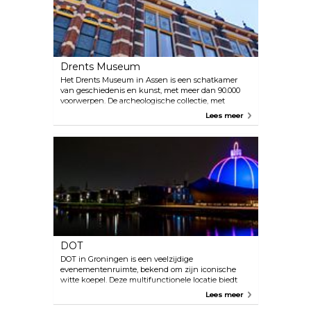
maken van klompen.
Drents Museum
Het Drents Museum in Assen is een schatkamer
van geschiedenis en kunst, met meer dan 90.000
voorwerpen. De archeologische collectie, met
prehistorische voorwerpen zoals het
Lees meer
gemummificeerde Yde-meisje en de oudst bekende
kano, de Pesse-kano, is één van de belangrijkste in
Noordwest-Europa. Het museum beschikt ook over
een aanzienlijke kunstcollectie, die wordt
beschouwd als één van de mooiste van Nederland,
naast een indrukwekkend aanbod aan
hedendaagse realistische kunst. Een bezoek biedt
een meeslepende reis door het rijke verleden en
artistieke erfgoed van Drenthe.
DOT
DOT in Groningen is een veelzijdige
evenementenruimte, bekend om zijn iconische
witte koepel. Deze multifunctionele locatie biedt
plaats aan maximaal 500 gasten voor congressen,
Lees meer
diners en feesten. De gastrobar en de op houtskool