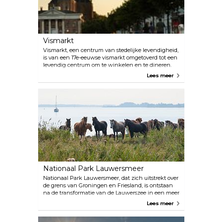
de buitenlucht, een bijzondere ervaring waarvoor
technische vaardigheden vereist zijn. Indoor
klimmen en essentiële voorzieningen zoals
douches en een keuken maken jouw verblijf extra
comfortabel.
Vismarkt
Vismarkt, een centrum van stedelijke levendigheid,
is van een 17e-eeuwse vismarkt omgetoverd tot een
levendig centrum om te winkelen en te dineren.
Elke dinsdag, vrijdag en zaterdag staat het plein vol
Lees meer
met marktkraampjes met een verscheidenheid aan
goederen. Omliggende historische gebouwen zoals
de Korenbeurs en de A-Kerk voegen architecturale
charme toe. De Korenbeurs, een opmerkelijk
UNESCO-monument, herbergt nu een supermarkt
die geschiedenis combineert met modern gemak.
Hier zijn regelmatig culturele evenementen,
waardoor het een centraal punt van het stadsleven
is.
Nationaal Park Lauwersmeer
Nationaal Park Lauwersmeer, dat zich uitstrekt over
de grens van Groningen en Friesland, is ontstaan
na de transformatie van de Lauwerszee in een meer
in 1969. Dit park is een toevluchtsoord voor meer
Lees meer
dan 100 vogelsoorten en een belangrijke tussenstop
op hun trekpaden. Het biedt een mix van open