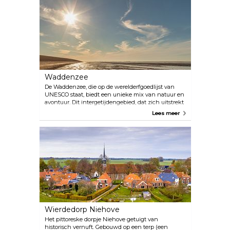
water, graslanden, rietvelden en bossen. Het staat
bekend om zijn rust en natuurlijke schoonheid en
is ook een aangewezen Dark Sky Park, ideaal voor
sterrenkijken. Het park is de thuisbasis van unieke
dieren in het wild, waaronder Konikpaarden en
Schotse Hooglandrunderen, en biedt verrijkende
ervaringen door middel van wandel- en
bootfotoreizen.
Waddenzee
De Waddenzee, die op de werelderfgoedlijst van
UNESCO staat, biedt een unieke mix van natuur en
avontuur. Dit intergetijdengebied, dat zich uitstrekt
over de Noordzeekust, is een oase van biodiversiteit
Lees meer
en natuurlijke schoonheid. Doorkruis het wad voor
een onvergetelijke ervaring of verken de ongerepte
duisternis van een Dark Sky Park. Geniet van lokale
smaken met verse zeevruchten en regionale
delicatessen. Voor natuurliefhebbers zijn de 'big
five' van de Waddenzee (zeehonden en grijze
zeehonden, zeearenden, bruinvissen en Europese
steuren) een lust voor het oog. Vogelaars kunnen
langs de Uithuizerwaddijk genieten van allerlei
soorten.
Wierdedorp Niehove
Het pittoreske dorpje Niehove getuigt van
historisch vernuft. Gebouwd op een terp (een