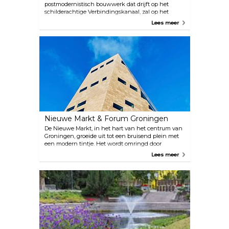
postmodernistisch bouwwerk dat drijft op het
schilderachtige Verbindingskanaal, zal op het
eerste gezicht zeker indruk op je maken. Binnen
Lees meer
worden bezoekers getrakteerd op een gevarieerde
collectie moderne kunst, met zowel lokale als
internationale talenten. Ontdek historische
evenementen, popcultuur en nog veel meer met
een groot aantal permanente en reizende
tentoonstellingen.
Nieuwe Markt & Forum Groningen
De Nieuwe Markt, in het hart van het centrum van
Groningen, groeide uit tot een bruisend plein met
een modern tintje. Het wordt omringd door
moderne gebouwen en historische herenhuizen
Lees meer
en biedt een uniek uitzicht over de stad. Het
middelpunt van het plein is Forum Groningen, een
cultureel centrum met een bibliotheek, bioscoop en
geselecteerde delen van het Groninger Museum.