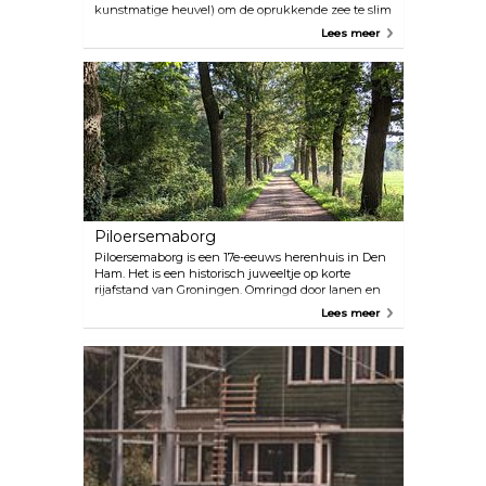
kunstmatige heuvel) om de oprukkende zee te slim
af te zijn, is de indeling eeuwenlang onveranderd
Lees meer
gebleven. Deze voormalige hoofdstad van
Humsterland is een doolhof van smalle kerkpaden
en rode bakstenen huizen, gerangschikt in
concentrische cirkels rond een centrale, 13e-eeuwse
romaans-gotische kerk. Ooit het enige stenen
bouwwerk in Niehove, herbergt de kerk nu een
bezoekerscentrum dat de rijke geschiedenis van
het dorp deelt. Deze beschermde site, met zijn
unieke stratenplan en rustige charme, nodigt
bezoekers uit om terug in de tijd te gaan.
Piloersemaborg
Piloersemaborg is een 17e-eeuws herenhuis in Den
Ham. Het is een historisch juweeltje op korte
rijafstand van Groningen. Omringd door lanen en
grachten biedt deze enige overgebleven
Lees meer
herenboerderij in Nederland een kijkje in het leven
van schildknapen met zijn statige architectuur en
landelijke charme. Oorspronkelijk gebouwd in 1633
en later gerestaureerd, herbergt Piloersemaborg nu
een restaurant dat zijn rijke geschiedenis
combineert met hedendaagse culinaire
hoogstandjes. Beschut door bomen en omgeven
door een gracht, is het een idyllisch toevluchtsoord
in het verleden.