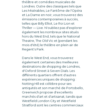
théâtre et comédies musicales de
Londres. Outre des classiques tels que
Les Misérables, Le Fantôme de l'Opéra
et La Dame en noir, vous trouverez des
émissions contemporaines à succès,
telles que Billy Elliot, Le Roi Lion et
Thriller — Live. N'oubliez pas d'explorer
également les nombreux sites situés
hors du West End, tels que le National
Theatre, The Old Vic et (pendant les
mois d'été) le théâtre en plein air de
Regent's Park.
Dans le West End, vous trouverez
également certaines des meilleures
destinations de shopping de Londres,
d'Oxford Street à Seven Dials. Les
différents quartiers offrent d'autres
expériences uniques de shopping :
Notting Hill est célèbre pour ses
antiquités et son marché de Portobello,
Greenwich propose d'excellents
marchés d'art et d'artisanat, tandis que
Westfield London City et Westfield
Stratford sont les centres commerciaux