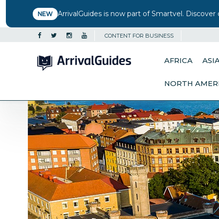
ArrivalGuides is now part of Smartvel. Discover 
NEW
CONTENT FOR BUSINESS
AFRICA
ASI
NORTH AMER