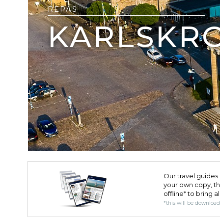
REPAS
KARLSKR
Our travel guides 
your own copy, the 
offline* to bring a
*this will be downloa