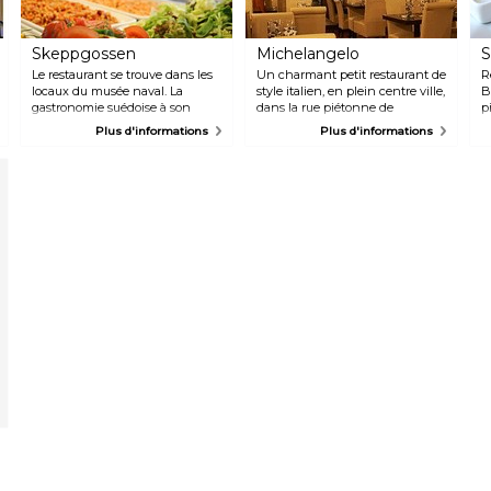
Skeppgossen
Michelangelo
S
Le restaurant se trouve dans les
Un charmant petit restaurant de
R
locaux du musée naval. La
style italien, en plein centre ville,
B
gastronomie suédoise à son
dans la rue piétonne de
p
paroxysme, une délicieuse
Ronnebygatan. Espace à
K
Plus d'informations
Plus d'informations
cuisine maison. En plus du plat
l'extérieur en été.
d
du jour, un buffet de harengs,
c
boulettes, purée de pommes de
e
terre et porc frit est servi chaque
jour. En été, l'espace en extérieur
permet de voir et entendre le
bruit des vagues.