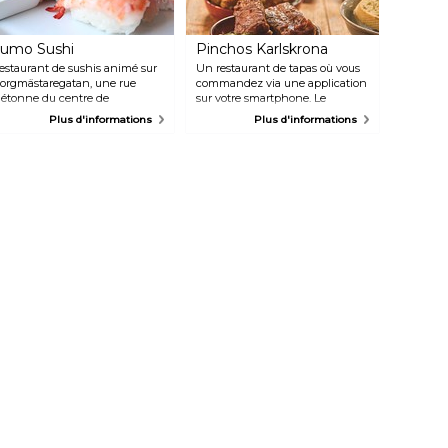
umo Sushi
Pinchos Karlskrona
estaurant de sushis animé sur
Un restaurant de tapas où vous
orgmästaregatan, une rue
commandez via une application
iétonne du centre de
sur votre smartphone. Le
arlskrona. Toutes les spécialités
restaurant propose une grande
Plus d'informations
Plus d'informations
e sushis sont réalisées sur
variété de différents petits plats.
ommande. Un espace en
Une décoration intérieure
xtérieur est proposé en été.
chaleureuse et colorée sur le
thème du cirque. Le restaurant
est situé au milieu de
Ronnebygatan, dans le centre-
ville de Karlskrona.