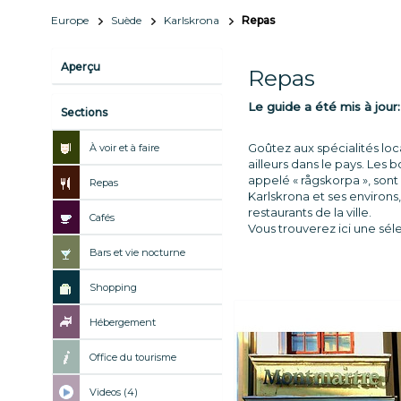
Europe
Suède
Karlskrona
Repas
Aperçu
Repas
Le guide a été mis à jour
Sections
Goûtez aux spécialités loc
À voir et à faire
ailleurs dans le pays. Les
appelé « rågskorpa », sont
Repas
Karlskrona et ses environ
restaurants de la ville.
Cafés
Vous trouverez ici une sél
Bars et vie nocturne
Shopping
Hébergement
Office du tourisme
Videos (4)