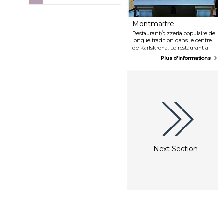
Montmartre
Restaurant/pizzeria populaire de
longue tradition dans le centre
de Karlskrona. Le restaurant a
ouvert à Karlskrona il y a plus de
Plus d'informations
30 ans. L'établissement,
confortable et chaleureusement
décoré, reflète le grand intérêt
pour l'art de la famille Kulenovic.
Vous pourrez aussi bien y
déguster de la pizza que du
bœuf, du porc, du poisson ou des
pâtes. Espace en extérieur en
été.
Next Section