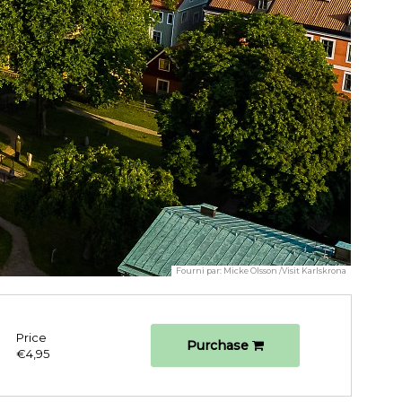
Fourni par:
Micke Olsson /Visit Karlskrona
Price
Purchase
€4,95