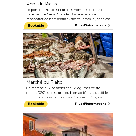
Pont du Rialto
Le pont du Rialto est l'un des nombreux ponts qui
traversent le Canal Grande. Préparez-vous à
rencontrer de nombreux autres touristes ici, car c'est
l'un des monuments les plus célèbres de Venise.
Bookable
Plus d'informations
L'architecture est impressionnante, surtout si l'on
considère qu'elle a été construite sur environ 12 000
pilotis en bois il y a plus de 400 ans.
Marché du Rialto
Ce marché aux poissons et aux légumes existe
depuis 1097, et c'est un lieu bien agité, surtout tôt le
matin. Les poissonniers, les scènes animées, les
vieilles façades et le somptueux canal contribuent à
Bookable
Plus d'informations
laisser à tous vos sens un souvenir impérissable.