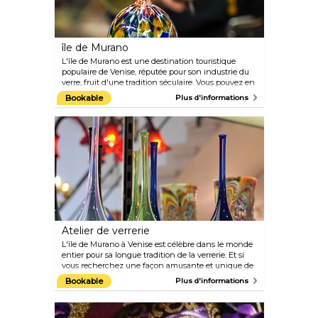
île de Murano
L'île de Murano est une destination touristique
populaire de Venise, réputée pour son industrie du
verre, fruit d'une tradition séculaire. Vous pouvez en
apprendre davantage à ce sujet en visitant le musée
Bookable
Plus d'informations
du verre de Murano ou bien l'un des nombreux
ateliers de verrerie de l'île.
Atelier de verrerie
L'île de Murano à Venise est célèbre dans le monde
entier pour sa longue tradition de la verrerie. Et si
vous recherchez une façon amusante et unique de
passer une heure et demie à Murano avant de
Bookable
Plus d'informations
repartir avec un trésor en verre fabriqué par vos
soins, ne manquez pas leur cours de verrerie
personnalisé. Au cours de cet atelier de verrerie de