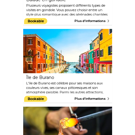
Plusieurs voyagistes proposent différents types de
visites en gondole. Vous pouvez choisir entre un
style plus romantique avec des sérénades chantées
spécialement pour vous et votre bien-aimé(e) ou
Bookable
Plus d'informations
une visite guidée plus classique avec un guide vous
racontant l'histoire de tous les beaux bâtiments
environnants. Il existe même des visites où vous
pouvez apprendre à guider vous-même la gondole.
Quelle que soit la visite que vous choisirez, vous êtes
sûr de vivre une expérience mémorable.
Île de Burano
L'île de Burano est célèbre pour ses maisons aux
couleurs vives, ses canaux pittoresques et son
atmosphère paisible. Parmi les autres attractions,
citons l'église de San Martino avec son clocher
Bookable
Plus d'informations
penché et le musée de la dentelle. La dentelerie est
une industrie florissante à Burano, vous trouverez
donc de nombreuses boutiques de dentelle
artisanale sur l'île.