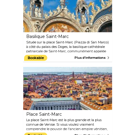
Basilique Saint-Marc
Située sur la place Saint-Marc (Piazza di San Marco)
à côté du palais des Doges, la basilique-cathédrale
patriarcale de Saint-Marc, communément appelée
basilique Saint-Marc, est le temple religieux le plus
Bookable
Plus d'informations
important de la ville, ainsi que l'un des plus beaux
exemples d'architecture italo-byzantine.
Place Saint-Marc
La place Saint-Marc est la plus grande et la plus
connue de Venise. Si vous voulez vraiment
comprendre le pouvoir de l'ancien empire vénitien,
c'est le bon endroit à visiter. La place regorge de