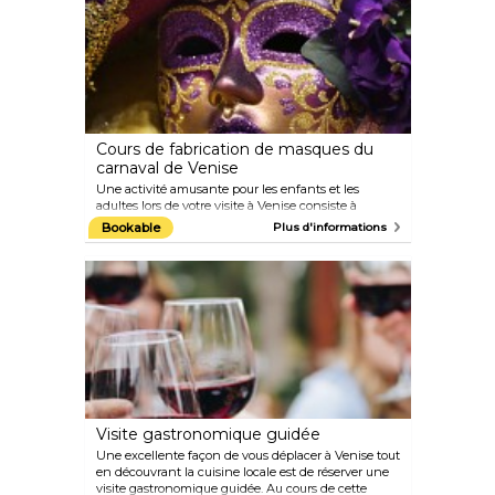
90 minutes avec un artisan local, vous apprendrez à
créer vos propres œuvres d'art en verre tout en
découvrant les secrets des techniques de
fabrication du verre de Murano. Le comble, c'est que
vous pourrez emporter votre création en verre chez
vous.
Cours de fabrication de masques du
carnaval de Venise
Une activité amusante pour les enfants et les
adultes lors de votre visite à Venise consiste à
fabriquer votre propre masque de carnaval. Profitez
Bookable
Plus d'informations
d'un cours sur la fabrication de masques dispensé
par un maître artisan de Venise tout en découvrant
l'histoire de cette ancienne tradition. Choisissez
entre un leçon de fabrication, une leçon de
décoration ou bien les deux. Quelle que soit l'option
choisie, vous pouvez ramener votre création à la
maison comme souvenir de cette expérience
unique.
Visite gastronomique guidée
Une excellente façon de vous déplacer à Venise tout
en découvrant la cuisine locale est de réserver une
visite gastronomique guidée. Au cours de cette