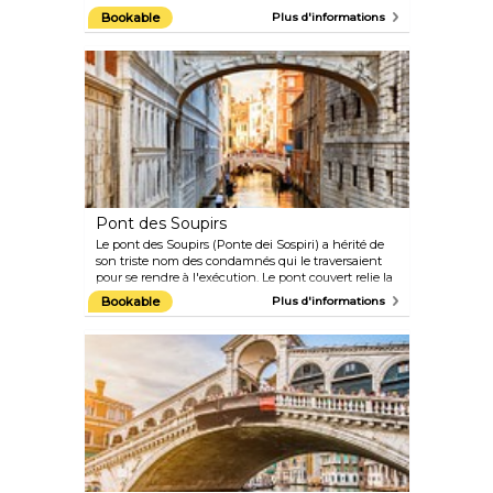
excursion de 3 heures, vous aurez l'occasion de
Bookable
Plus d'informations
déguster tout un éventail de spécialités locales,
notamment des fruits de mer frais, des glaces faites
maison, des biscuits vénitiens traditionnels et des
vins régionaux, mais aussi d'obtenir des conseils sur
les meilleurs endroits de la ville pour boire un verre
et dîner.
Pont des Soupirs
Le pont des Soupirs (Ponte dei Sospiri) a hérité de
son triste nom des condamnés qui le traversaient
pour se rendre à l'exécution. Le pont couvert relie la
prison à la salle d'interrogatoire du palais des Doges
Bookable
Plus d'informations
et traverse le Rio di Palazzo. Si par chance vous
passez en dessous au coucher du soleil, au moment
où les cloches du Campanile de Saint-Marc
sonnent, pensez à embrasser votre bien-aimé(e) :
selon la légende, votre amour sera alors éternel.