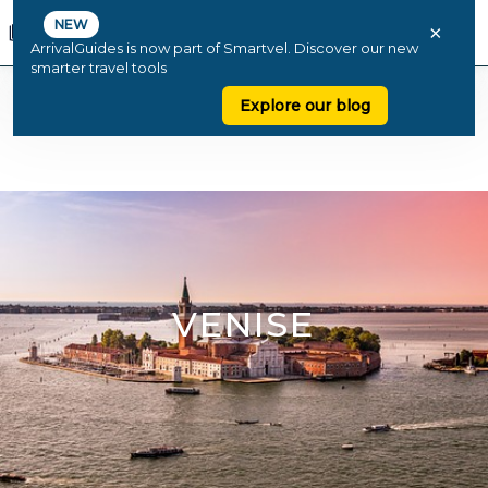
NEW
×
ArrivalGuides is now part of Smartvel. Discover our new
smarter travel tools
Explore our blog
VENISE