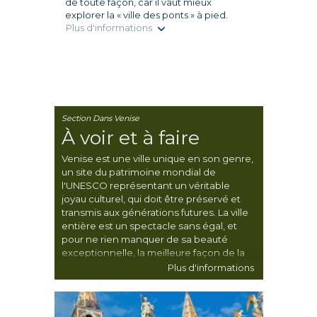
de toute façon, car il vaut mieux
explorer la « ville des ponts » à pied.
Plus d'informations
Section Dans Venise
À voir et à faire
Venise est une ville unique en son genre,
un site du patrimoine mondial de
l'UNESCO représentant un véritable
joyau culturel, qui doit être préservé et
transmis aux générations futures. La ville
entière est un spectacle sans égal, et
pour ne rien manquer de sa beauté
exceptionnelle, la meilleure façon de la
découvrir reste de l'explorer à pied.
Plus d'informations