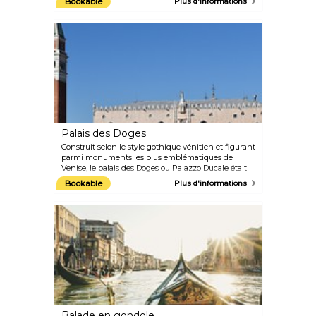
Bookable
Plus d'informations
sites saisissants de beauté et inspirants comme le
clocher, d'où l'on peut admirer une vue splendide
sur Venise.
Palais des Doges
Construit selon le style gothique vénitien et figurant
parmi monuments les plus emblématiques de
Venise, le palais des Doges ou Palazzo Ducale était
autrefois la résidence du doge de Venise, ainsi que
Bookable
Plus d'informations
le siège du pouvoir de la République de Venise, qui a
duré plus de 1 000 ans. Le tribunal et la prison
étaient tous deux situés dans les murs du palais,
mais depuis 1923, le bâtiment est plus connu en
tant que musée.
Balade en gondole