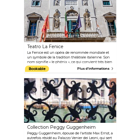
canal, traversé par trois magnifiques ponts, vous
découvrirez de nombreux édifices célèbres.
Teatro La Fenice
La Fenice est un opéra de renommée mondiale et
un symbole de la tradition théâtrale italienne. Son
nom signifie « le phénix », ce qui convient très bien
au théâtre, car il lui est arrivé plus d'une fois de
Bookable
Plus d'informations
brûler et d'être reconstruit. La Fenice a été
construite à l'origine en 1755 et a été le théâtre de
plusieurs représentations de renommée mondiale,
comme la première de La Traviata de Verdi. De nos
jours, vous pouvez soit visiter le théâtre pour admirer
ses magnifiques intérieurs et découvrir sa riche
histoire, soit y assister à un spectacle pendant la
saison de l'opéra.
Collection Peggy Guggenheim
Peggy Guggenheim, épouse de l'artiste Max Ernst, a
autrefois résidé au Palazzo Venier dei Leoni, qui sert