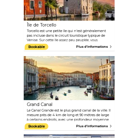
Île de Torcello
Torcello est une petite île qui n'est généralement
pas incluse dans le circuit touristique typique de
Venise. Sur cette île assez peu peuplée, vous
trouverez la plus ancienne église byzantine de
Bookable
Plus d'informations
Venise, qui vaut vraiment le détour au moment du
coucher du soleil, après quoi elle devient presque un
peu effrayante...
Grand Canal
Le Canal Grande est le plus grand canal de la ville. Il
mesure près de 4 km de long et 90 mètres de large
à certains endroits, avec une profondeur moyenne
de 5 mètres. Les transports publics sont disponibles
Bookable
Plus d'informations
sous forme de gondoles, de bateaux-taxis et de
vaporetti (bateaux-bus) très appréciés. Le long du