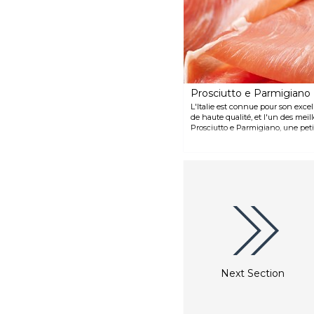
gondolier dans votre garde-robe,
vous le trouverez ici, mais aussi
des chapeaux en laine, des
chapeaux pour le carnaval, des
chapeaux de mariage et des
chapeaux Panama originaux
importés directement
d'Équateur.
Prosciutto e Parmigiano
L'Italie est connue pour son exce
de haute qualité, et l'un des meil
Prosciutto e Parmigiano, une pet
située près de la place Saint-Mar
Parma affiné à sec et le Prosciut
Reggiano vieilli pendant 30 mois,
italiens traditionnels.
Next Section