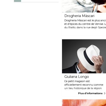
Drogheria Màscari
Drogheria Màscari est le plus anc
et d'épices du centre de Venise. 
du Rialto, dans la rue degli Spezi
propose une large gamme des meil
italienne traditionnelle, notammen
champignons séchés et du vinaigr
des bonbons typiques de la ville, 
variétés de miel.
Giuliana Longo
Ce petit magasin est
officiellement reconnu comme
un lieu historique de la région
de Vénétie. Dans cette petite
Plus d'informations
boutique, vous trouverez toutes
sortes de chapeaux de la plus
haute qualité. Si vous avez
besoin d'un chapeau de