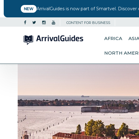
ArrivalGuides is now part of Smartvel. Discover 
NEW
CONTENT FOR BUSINESS
AFRICA
ASI
NORTH AMER