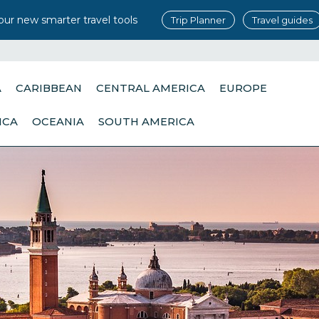
our new smarter travel tools
Trip Planner
Travel guides
A
CARIBBEAN
CENTRAL AMERICA
EUROPE
ICA
OCEANIA
SOUTH AMERICA