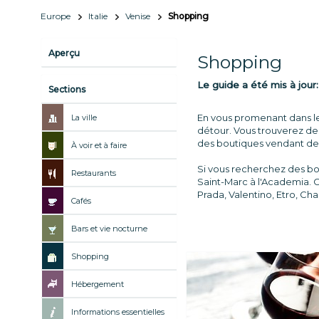
Europe
Italie
Venise
Shopping
Aperçu
Shopping
Le guide a été mis à jour
Sections
En vous promenant dans le
La ville
détour. Vous trouverez des
des boutiques vendant des 
À voir et à faire
Si vous recherchez des bout
Restaurants
Saint-Marc à l'Academia. 
Prada, Valentino, Etro, Ch
Cafés
Bars et vie nocturne
Shopping
Hébergement
Informations essentielles