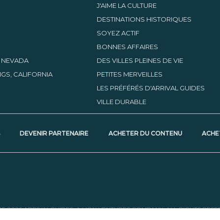
J'AIME LA CULTURE
DESTINATIONS HISTORIQUES
SOYEZ ACTIF
BONNES AFFAIRES
, NEVADA
DES VILLES PLEINES DE VIE
GS, CALIFORNIA
PETITES MERVEILLES
LES PRÉFÉRÉS D'ARRIVAL GUIDES
VILLE DURABLE
S
DEVENIR PARTENAIRE
ACHETER DU CONTENU
ACHE
05-2026 ARRIVALGUIDES, A LION VENTURES COMPANY. ALL RIGHTS RESE