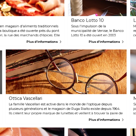
Banco Lotto 10
L
ien magasin d'aliments traditionnels
Sous l'impulsion de la
M
La boutique a été ouverte près du pont
municipalité de Venise, le Banco
r
eri, la rue des marchands d'épices. Elle
Lotto 10 a été ouvert en 2003
c
leurs produits originaux de la cuisine
dans le but de mettre en valeur
o
Plus d'informations
Plus d'informations
t des truffes, des thés, des
les résultats d'un programme de
«
e balsamique, ainsi que des biscuits,
reconversion dans la prison pour
a
des friandises et plus de cinquante
femmes de Giudecca. Les
m
vêtements et accessoires
e
élégants que vous trouverez ici
p
sont tous conçus et fabriqués à
d
la main par les détenus qui
é
travaillent dans la boutique avec
N
l'aide de nombreux bénévoles.
d
b
Ottica Vascellari
M
La famille Vascellari est active dans le monde de l'optique depuis
S
plusieurs générations et le magasin de Ruga Rialto existe depuis 1964.
j
Ils créent leur propre marque de lunettes et veillent à trouver la paire de
s
lunettes parfaite pour chaque client, en tenant compte de la forme de
l
Plus d'informations
leur visage et de leurs goûts personnels.
s
N
S