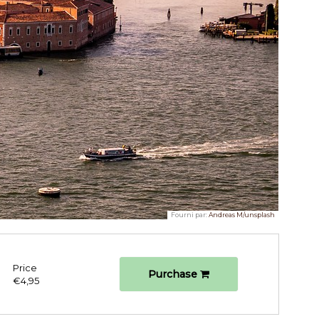
Fourni par:
Andreas M/unsplash
Price
Purchase
€4,95