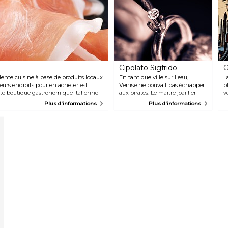
Cipolato Sigfrido
G
llente cuisine à base de produits locaux
En tant que ville sur l'eau,
L
leurs endroits pour en acheter est
Venise ne pouvait pas échapper
p
ite boutique gastronomique italienne
aux pirates. Le maître joaillier
v
c. Ne manquez pas le Prosciutto di
Sigfrido crée des bagues, des
o
Plus d'informations
Plus d'informations
to di San Daniele, ou le Parmigiano
colliers et d'autres chefs-
V
 entourés de 150 variétés de fromages
d'œuvre de joaillier alliant
P
expérience, originalité et
u
techniques artisanales
e
perfectionnées depuis le
s
XVIIème siècle. Chaque œuvre
m
d'art est enrichie de détails
a
savoureux tels que des crânes et
c
des pierres colorées.