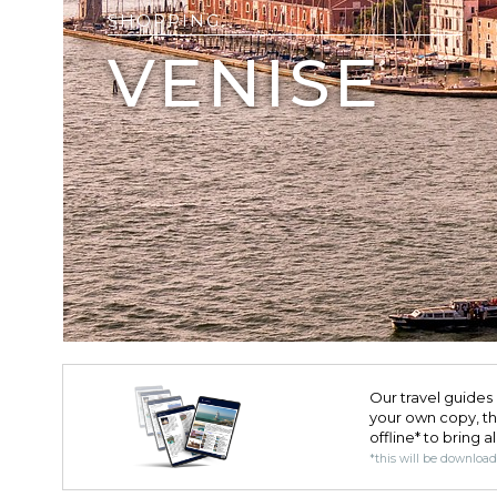
SHOPPING
VENISE
Our travel guides 
your own copy, the 
offline* to bring a
*this will be downloa