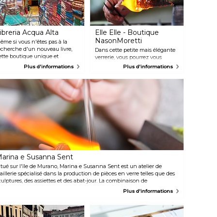
ibreria Acqua Alta
Elle Elle - Boutique
NasonMoretti
ême si vous n'êtes pas à la
echerche d'un nouveau livre,
Dans cette petite mais élégante
ette boutique unique et
verrerie, vous pourrez vous
riginale vaut le détour. Cette
émerveiller devant des pièces en
Plus d'informations
Plus d'informations
 plus belle librairie du monde »
verre colorées au design unique,
utoproclamée contient des
des vases innovants et d'autres
illiers de livres, de magazines
types d'œuvres d'art en verre.
t de cartes éparpillés dans des
Toutes sont des pièces originales
ièces remplies d'articles ou
provenant directement de la
ans des baignoires, des bacs
verrerie NasonMuretti, une
tanches et des gondoles.
entreprise vénitienne en activité
'ayez pas peur si vous voyez
depuis plus de 12 ans.
es chats rôder, ils s'entendent
ien avec les propriétaires.
arina e Susanna Sent
itué sur l'île de Murano, Marina e Susanna Sent est un atelier de
oaillerie spécialisé dans la production de pièces en verre telles que des
culptures, des assiettes et des abat-jour. La combinaison de
'innovation et des méthodes traditionnelles rend les créations des
Plus d'informations
œurs Sent uniques, mais leur travail privilégie avant tout la simplicité.
e manquez pas les deux autres boutiques à Dorsoduro et sur la place
aint-Marc.