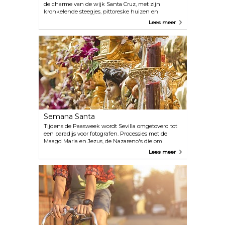
de charme van de wijk Santa Cruz, met zijn
kronkelende steegjes, pittoreske huizen en
pleintjes. Hier kun je ook belangrijke toeristische
Lees meer
attracties zien, zoals de kathedraal, de Giralda, het
koninklijk paleis Alcázar, de Murillo-tuinen en het
Archivo de Indias.
Semana Santa
Tijdens de Paasweek wordt Sevilla omgetoverd tot
een paradijs voor fotografen. Processies met de
Maagd Maria en Jezus, de Nazareno's die om
boetedoening vragen en kleurrijke orkesten vullen
Lees meer
de stad met een bruisend leven.