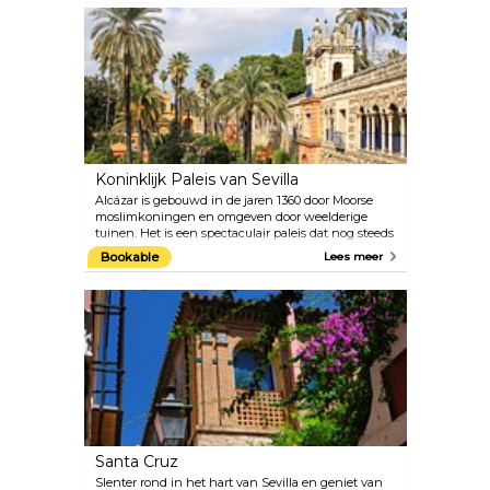
Koninklijk Paleis van Sevilla
Alcázar is gebouwd in de jaren 1360 door Moorse
moslimkoningen en omgeven door weelderige
tuinen. Het is een spectaculair paleis dat nog steeds
wordt gebruikt door de koninklijke familie,
Bookable
Lees meer
waardoor het het oudste koninklijke paleis is dat
nog steeds in gebruik is in Europa.
Santa Cruz
Slenter rond in het hart van Sevilla en geniet van