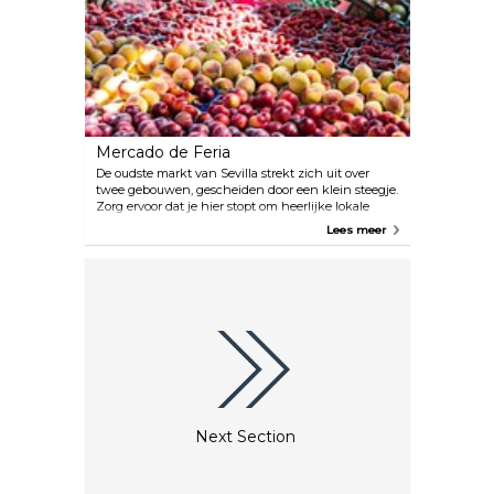
Romeinse sculpturen tot antiek keramiek tot
hedendaags design.
Mercado de Feria
De oudste markt van Sevilla strekt zich uit over
twee gebouwen, gescheiden door een klein steegje.
Zorg ervoor dat je hier stopt om heerlijke lokale
producten te proberen, zoals vlees, zeevruchten,
Lees meer
kaas, fruit, groenten en wijn. Er zijn ook enkele
lokale winkels en een restaurant op het terrein.
Next Section