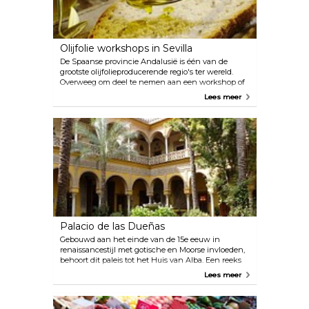
Olijfolie workshops in Sevilla
De Spaanse provincie Andalusië is één van de
grootste olijfolieproducerende regio's ter wereld.
Overweeg om deel te nemen aan een workshop of
proeverij waarbij de olie centraal staat, en leer meer
Lees meer
over de olijventeelt, en kies zelf je aroma en
smaakprofiel. Enkele lokale aanbieders zijn: The
Olive Oil Workshop www.theoliveoilworkshop.com
alexis@theoliveoilworkshop.com +34 687 224 928
Pure Andalusia www.pureandalusia.com
info@pureandalusia.com +34 637 531 002
Palacio de las Dueñas
Gebouwd aan het einde van de 15e eeuw in
renaissancestijl met gotische en Moorse invloeden,
behoort dit paleis tot het Huis van Alba. Een reeks
sierlijke binnenplaatsen en kloosters gecombineerd
Lees meer
met een indrukwekkende kunstcollectie maken dit
tot één van de meest smaakvolle attracties in
Sevilla. De tentoongestelde kunst varieert van