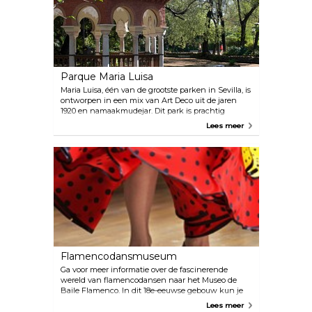
in Sevilla.
Parque Maria Luisa
Maria Luisa, één van de grootste parken in Sevilla, is
ontworpen in een mix van Art Deco uit de jaren
1920 en namaakmudejar. Dit park is prachtig
versierd met veel banken met keramische tegels,
Lees meer
fonteinen, poelen, beelden en monumenten.
Reizigers gaan echter vaak rechtstreeks naar de
topattractie van het park, Plaza de España.
Flamencodansmuseum
Ga voor meer informatie over de fascinerende
wereld van flamencodansen naar het Museo de
Baile Flamenco. In dit 18e-eeuwse gebouw kun je
een wandeling maken door de
Lees meer
tentoonstellingsruimte, de kelder en de dansstudio.