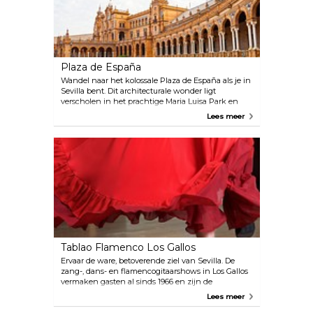
Plaza de España
Wandel naar het kolossale Plaza de España als je in
Sevilla bent. Dit architecturale wonder ligt
verscholen in het prachtige Maria Luisa Park en
werd gemaakt voor de Ibero-Amerikaanse
Lees meer
tentoonstelling van 1929. Het gebouw biedt een
verbluffende mix van stijlen. Denk aan de
renaissance met een lokale twist, we hebben het
hier over zichtbare baksteen en keramiek. Dit plein
draait niet alleen om het gebouw. Het omvat ook
een 515 meter lang kanaal dat het plein omgeeft.
Zin in een beetje romantiek? Spring op een boot
en geniet van de schoonheid van de plek vanuit
een heel nieuw perspectief. Stel je eens voor: jij, het
water en een architectonisch wonder vormen de
achtergrond. Erg onweerstaanbaar.
Tablao Flamenco Los Gallos
Ervaar de ware, betoverende ziel van Sevilla. De
zang-, dans- en flamencogitaarshows in Los Gallos
vermaken gasten al sinds 1966 en zijn de
populairste flamencoshow in de stad.
Lees meer