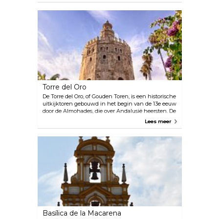
Torre del Oro
De Torre del Oro, of Gouden Toren, is een historische
uitkijktoren gebouwd in het begin van de 13e eeuw
door de Almohades, die over Andalusië heersten. De
toren maakte in feite deel uit van de
Lees meer
verdedigingsmuren van de stad. Nu is het één van
de meest gefotografeerde bezienswaardigheden
van Sevilla.
Basílica de la Macarena