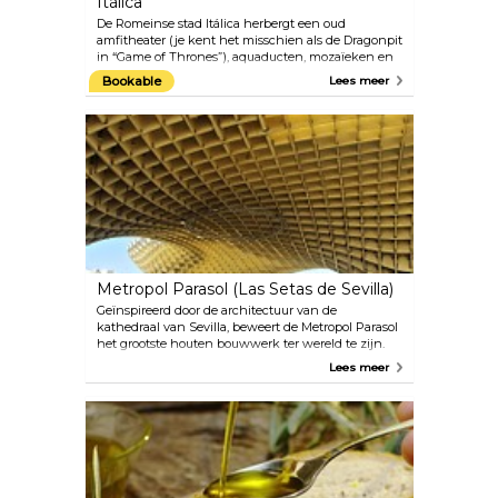
Itálica
De Romeinse stad Itálica herbergt een oud
amfitheater (je kent het misschien als de Dragonpit
in “Game of Thrones”), aquaducten, mozaïeken en
nog veel meer. Opgericht in 206 voor Christus, was
Bookable
Lees meer
het één van de meest geavanceerde steden van die
tijd. Itálica ligt 7 kilometer buiten Sevilla, wat een
bezoek aan de archeologische vindplaats een
perfecte dagtrip maakt.
Metropol Parasol (Las Setas de Sevilla)
Geïnspireerd door de architectuur van de
kathedraal van Sevilla, beweert de Metropol Parasol
het grootste houten bouwwerk ter wereld te zijn.
De gekozen plek voor de bouw van dit futuristische
Lees meer
wonder bleek oude ruïnes uit de Romeinse tijd en
Al-Andalus te bevatten, die werden ontdekt tijdens
bouwwerkzaamheden voor een ondergrondse
parkeergarage (meer informatie vind je in het
archeologisch museum ter plaatse). Mis het
schilderachtige wandelpad op het dak niet.