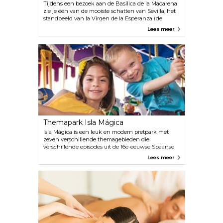
Tijdens een bezoek aan de Basílica de la Macarena
zie je één van de mooiste schatten van Sevilla, het
standbeeld van la Virgen de la Esperanza (de
Maagd van Hoop), bekend als la Macarena, dezelfde
Lees meer
naam als de wijk waar de kerk zich bevindt. Het
beeld is een 17e-eeuws houten sculptuur van de
moeder van Christus die rouwt om zijn dood,
bedekt met tranen. Het is een moderne kerk in
neobarokstijl, gebouwd tussen 1936 en 1941 door
architect Gómez Millán.
Themapark Isla Mágica
Isla Mágica is een leuk en modern pretpark met
zeven verschillende themagebieden die
verschillende episodes uit de 16e-eeuwse Spaanse
geschiedenis vertegenwoordigen. Dit is een plek
Lees meer
waar het hele gezin zich kan vermaken, in de
achtbaan kan rijden, minigolf kan spelen, één van
de vier verschillende waterattracties kan proberen
of het piratenschip kan verkennen.