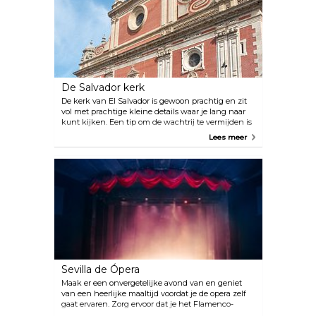
De Salvador kerk
De kerk van El Salvador is gewoon prachtig en zit
vol met prachtige kleine details waar je lang naar
kunt kijken. Een tip om de wachtrij te vermijden is
om eerst deze kerk te bezoeken en daarna de
Lees meer
kathedraal, die beide met hetzelfde ticket te
bezoeken zijn.
Sevilla de Ópera
Maak er een onvergetelijke avond van en geniet
van een heerlijke maaltijd voordat je de opera zelf
gaat ervaren. Zorg ervoor dat je het Flamenco-
optreden niet mist voordat de opera begint.