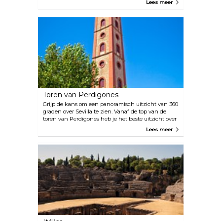
Lees meer
Toren van Perdigones
Grijp de kans om een panoramisch uitzicht van 360
graden over Sevilla te zien. Vanaf de top van de
toren van Perdigones heb je het beste uitzicht over
de stad, en dankzij de Camera Obscura-technologie
Lees meer
aan de bovenkant kunnen bezoekers de stad in
alle richtingen bekijken. De prachtige gidsen
geven uitleg over de technologie en geven een
geweldige rondleiding door de stad van bovenaf.