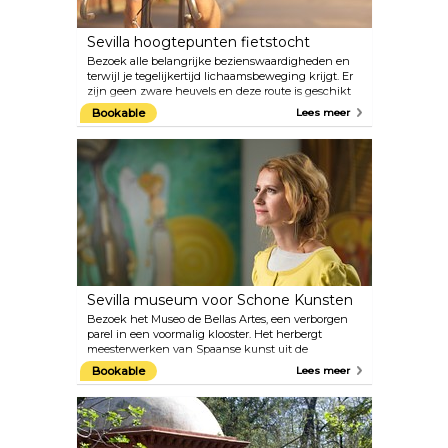
Sevilla hoogtepunten fietstocht
Bezoek alle belangrijke bezienswaardigheden en
terwijl je tegelijkertijd lichaamsbeweging krijgt. Er
zijn geen zware heuvels en deze route is geschikt
voor mensen met een gemiddelde conditie.
Bookable
Lees meer
Sevilla museum voor Schone Kunsten
Bezoek het Museo de Bellas Artes, een verborgen
parel in een voormalig klooster. Het herbergt
meesterwerken van Spaanse kunst uit de
middeleeuwen tot de 20e eeuw en is een bewijs
Bookable
Lees meer
van het rijke artistieke erfgoed van het land.
Bewonder werken van grote meesters zoals Goya,
Murillo, Ribera en Millian en verdiep je in
dynamische tentoonstellingen van moderne kunst.
Het is een culturele pitstop die je niet mag missen