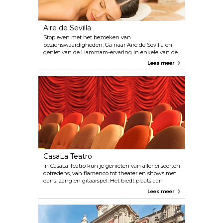
Aire de Sevilla
Stop even met het bezoeken van
bezienswaardigheden. Ga naar Aire de Sevilla en
geniet van de Hammam-ervaring in enkele van de
mooiste Baños Arabes (Arabische baden) in heel
Lees meer
Spanje. Je kunt ontspannen met
temperatuurbaden of genieten van een massage in
een magische sfeer.
CasaLa Teatro
In CasaLa Teatro kun je genieten van allerlei soorten
optredens, van flamenco tot theater en shows met
dans, zang en gitaarspel. Het biedt plaats aan
slechts 28 personen, wat dit een kleine, intieme en
Lees meer
persoonlijke ervaring maakt.