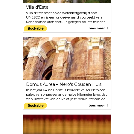
Villa d'Este
Villa d'Este staat op de werelderfgoedlijst van
UNESCO en is een ongeëvenaard voorbeeld van
Renaissance-architectuur, gelegen op iets minder
dan een uur rijden van het stadscentrum in Tivoli
Bookable
Lees meer
(naast Hadrian's Villa). Bewonder de fonteinen,
terrassen en tuinen, verken het gebouw van
binnenuit en voel alsof één van de vele
kunstwerken van Villa d'Este tot leven is gekomen.
Domus Aurea – Nero's Gouden Huis
In het jaar 64 na Christus bouwde keizer Nero een
paleis van ongeveer anderhalve kilometer lang, dat
zich uitstrekte van de Palatijnse heuvel tot aan de
Oppio-heuvel. Sommige delen waren bedekt met
Bookable
Lees meer
goud en edelstenen en hadden een prachtig decor.
Na de dood van Nero werd het gevuld met aarde
om de herinnering aan de tiran uit te wissen. Het
werd bij toeval herontdekt in de 15e eeuw en
tegenwoordig kun je door 30 van de 150
ondergrondse kamers van Nero lopen.