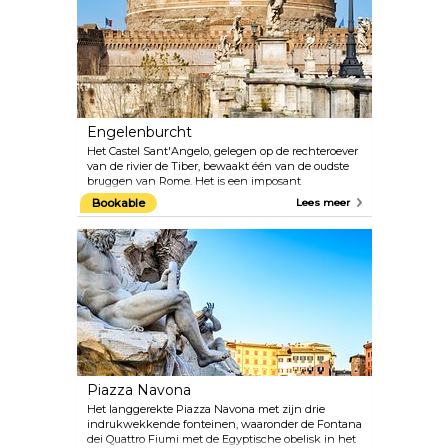
bent, mis dan niet de kans om naar de top van de
koepel te gaan, waar het adembenemende uitzicht
op het Sint-Pietersplein op je wacht.
Engelenburcht
Het Castel Sant'Angelo, gelegen op de rechteroever
van de rivier de Tiber, bewaakt één van de oudste
bruggen van Rome. Het is een imposant
cilindervormig gebouw, oorspronkelijk gebouwd in
Bookable
Lees meer
opdracht van keizer Hadrianus als mausoleum voor
hemzelf en zijn familie. Het werd later omgebouwd
tot een fort, een pauselijke residentie en een
gevangenis. Nu is het een museum met een
prachtig uitzicht over Rome.
Piazza Navona
Het langgerekte Piazza Navona met zijn drie
indrukwekkende fonteinen, waaronder de Fontana
dei Quattro Fiumi met de Egyptische obelisk in het