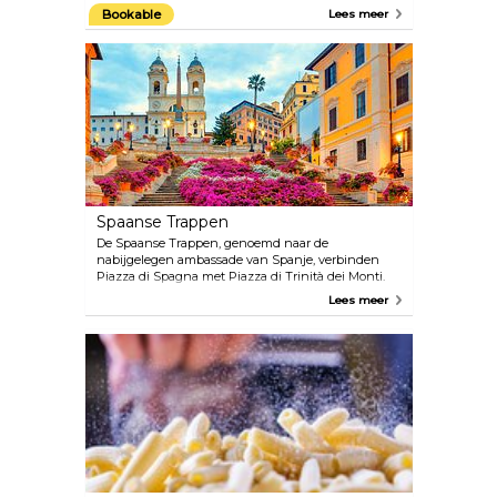
midden, is het beroemdste en meest levendige
Bookable
Lees meer
plein van Rome. Het plein is gebouwd in de 1e
eeuw na Christus. Het was vroeger een stadion voor
atletiekwedstrijden en bood plaats aan meer dan
20.000 toeschouwers. Het decor van barokke
architectuur, toeristen, straatartiesten, restaurants
en bars maakt het de perfecte setting om van het
moment te genieten.
Spaanse Trappen
De Spaanse Trappen, genoemd naar de
nabijgelegen ambassade van Spanje, verbinden
Piazza di Spagna met Piazza di Trinità dei Monti.
De monumentale trap staat bekend als een
Lees meer
ontmoetingsplaats voor zowel toeristen als de lokale
bevolking die na een vermoeiende dag winkelen of
bezienswaardigheden op de eerste rij plaatsnemen
voor het spektakel van het straatleven in Rome. In
het voorjaar bloeien de Spaanse Trappen met
azaleabloemen, waardoor het één van de meest
fotogenieke attracties in Rome is. De trappen zijn
over de hele wereld beroemd geworden, mede
dankzij Audrey Hepburn's film “Roman Holiday” en
het nummer “When I Paint My Masterpiece” van
Bob Dylan.