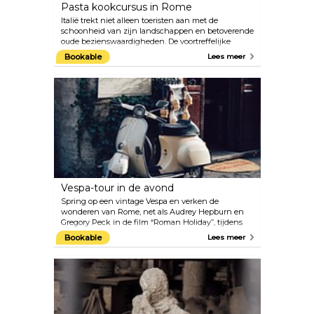
Pasta kookcursus in Rome
Italië trekt niet alleen toeristen aan met de
schoonheid van zijn landschappen en betoverende
oude bezienswaardigheden. De voortreffelijke
keuken van Italië en de passie voor alles wat met
Bookable
Lees meer
culinair te maken heeft, is misschien wel een nog
sterkere trekpleister. Overweeg voor een
onvergetelijke ervaring in Rome om deel te nemen
aan een kookles. Vooral deze leert je hoe je met de
hand je eigen pasta kunt maken met de hulp van
een deskundige Italiaanse chef-kok.
Vespa-tour in de avond
Spring op een vintage Vespa en verken de
wonderen van Rome, net als Audrey Hepburn en
Gregory Peck in de film “Roman Holiday”, tijdens
deze leuke en onvergetelijke avondtour. Het is een
Bookable
Lees meer
3 uur durende sightseeingtour met een
professionele gids, die je meeneemt langs de
beroemdste bezienswaardigheden van de Eeuwige
Stad, waaronder het Colosseum, de Mond Der
Waarheid, Circus Maximus, de Palatijnse heuvel, het
Sint-Pietersplein en de prachtige Trevifontein. Een
korte stop voor ijs en koffie is ook inbegrepen.