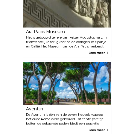
Ara Pacis Museum
Het is gebouwd ter ere van keizer Augustus na zijn
triomfantelijke terugkeer na de oorlogen in Spanje
en Gallië. Het Museum van de Ara Pacis herbergt
Augustae, een oud altaar gewijd aan Pax, de
Lees meer
Romeinse godin van de vrede. Bezoekers kunnen
de goed bewaarde marmerreliëfs en ingewikkelde
gravures op de Ara Pacis verkennen en een kijkje
nemen in de oude Romeinse kunst en symboliek.
Aventijn
De Aventijn is één van de zeven heuvels waarop
het oude Rome werd gebouwd. Dit echte pareltje
buiten de gebaande paden biedt een prachtig
uitzicht over de stad en leidt naar prachtige
Lees meer
rozentuinen en indrukwekkende religieuze