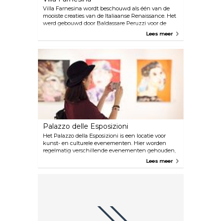
Villa Farnesina wordt beschouwd als één van de
mooiste creaties van de Italiaanse Renaissance. Het
werd gebouwd door Baldassare Peruzzi voor de
rijke Sienese bankier Agostino Chigi, genaamd de
Lees meer
“magnifico”. Hij leefde het prachtige leven van een
koopman uit de Renaissance in een omgeving van
pracht en praal en vermaakte kunstenaars, dichters
en edelen met weelderige banketten. Het interieur
is rijkelijk versierd met fresco's van grote meesters
zoals Raphael, Sebastiano del Piombo, Giovanni
Antonio Bazzi, bekend als Sodoma, en Peruzzi zelf.
Palazzo delle Esposizioni
Het Palazzo della Esposizioni is een locatie voor
kunst- en culturele evenementen. Hier worden
regelmatig verschillende evenementen gehouden,
variërend van filmvertoningen tot boeklezingen en
Lees meer
tentoonstellingen van moderne kunst, evenals
muziek- en theatervoorstellingen. Er is ook een
gezellig Italiaans restaurant op het dak.