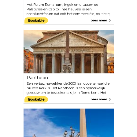
Het Forum Romanum, ingeklemd tussen de
Palatijnse en Capitolijnse heuvels, is een
openluchtforum dat ooit het commerciële, politieke,
sociale en religieuze centrum van het oude Rome
Bookable
Lees meer
was. Gedurende de keizerlijke periode breidden
keizers zoals Julius Caesar en Augusten het Forum
uit met tempels, beelden, monumenten, een
senaatsgebouw en lage rechtbanken.
Tegenwoordig is het Forum Romanum één van de
meest bezochte archeologische vindplaatsen ter
wereld en biedt het fascinerende inzichten in de
Romeinse beschaving.
Pantheon
Een verbazingwekkende 2000 jaar oude tempel die
nu een kerk is. Het Pantheon is een opmerkelijk
gebouw om te bezoeken als je in Rome bent. Het
Pantheon is gebouwd als een tempel voor alle
Bookable
Lees meer
goden, en is het best bewaarde wonder uit het
oude Rome. Het belangrijkste en meest
fascinerende kenmerk is het ontwerp van de
koepel en de open oculus, de enige bron van
natuurlijk licht. Toeristen van over de hele wereld
komen hier samen om te zien wat Michelangelo
omschreef als een “engelachtig en niet menselijk
ontwerp”. Het Pantheon herbergt ook het graf van