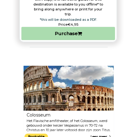
destination is available to you offline* to
bring along anywhere or print for your
trip.​
*this will be downloaded as a PDF.
Price
€4,95
Purchase
Colosseum
Het Flavische amfitheater, of het Colosseum, werd
gebouwd onder keizer Vespasianus in 70-72 na
Christus en 10 jaar later voltooid door zijn zoon Titus.
Het is een enorme stenen arena die op zijn
Bookable
Lees meer