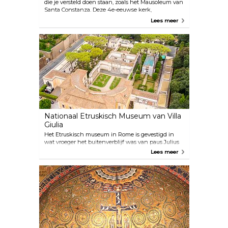
die je versteld doen staan, zoals het Mausoleum van
Santa Constanza. Deze 4e-eeuwse kerk,
weggestopt buiten de Aureliaanse muren, is een
Lees meer
voorbeeld van vroegchristelijke kunst en
architectuur. De mozaïeken van natuurlijke
elementen, zoals vogels, palmen en planten, samen
met de koepel en het ongewone ontwerp maken
het de perfecte setting voor koppels om hun
huwelijksgeloften uit te wisselen.
Nationaal Etruskisch Museum van Villa
Giulia
Het Etruskisch museum in Rome is gevestigd in
wat vroeger het buitenverblijf was van paus Julius
III. Het bevat een aantal indrukwekkende
Lees meer
artefacten van de mysterieuze Etruskische en pre-
Romeinse schatten. De sarcofaag van de
echtgenoten met een liggende man en vrouw op
het deksel is hier het meesterwerk en een echt
voorbeeld van kunst uit de 6e eeuw voor Christus.