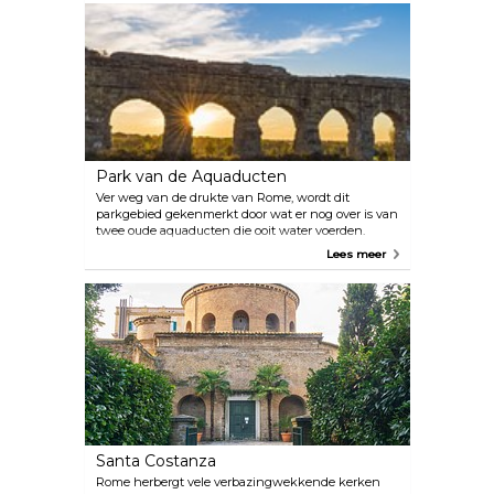
geschiedenis van Rome van de middeleeuwen tot
de 20e eeuw uitbeelden. Na de Tweede
Wereldoorlog werden 300 gezinnen naar deze
locatie geëvacueerd en veel van de fresco's werden
beschadigd door de branden die werden
aangestoken om ze warm te houden.
Park van de Aquaducten
Ver weg van de drukte van Rome, wordt dit
parkgebied gekenmerkt door wat er nog over is van
twee oude aquaducten die ooit water voerden.
Beide aquaducten in het Parco degli Acquedotti
Lees meer
zijn gebouwd door de Romeinen en zijn de rit naar
de buitenwijken van Rome waard.
Santa Costanza
Rome herbergt vele verbazingwekkende kerken