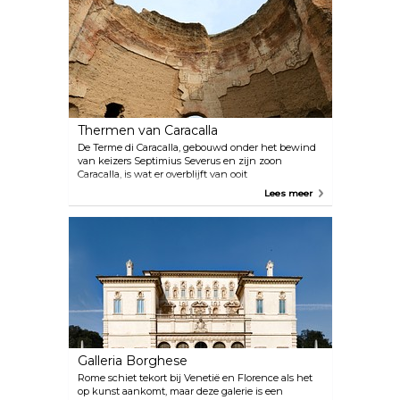
verzameling van zijn tekeningen, uitvindingen en
kunstwerken worden bezoekers meegenomen
naar de wereld van da Vinci, waarbij ze een diepe
waardering krijgen voor zijn innovatieve ideeën en
visionaire concepten.
Thermen van Caracalla
De Terme di Caracalla, gebouwd onder het bewind
van keizers Septimius Severus en zijn zoon
Caracalla, is wat er overblijft van ooit
functionerende oude openbare baden. Het is tot op
Lees meer
heden één van de beste (en grootste) overgebleven
voorbeelden van een vergelijkbare structuur.
Galleria Borghese
Rome schiet tekort bij Venetië en Florence als het
op kunst aankomt, maar deze galerie is een