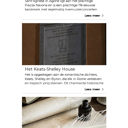
Sant'Agnese in Agone ligt aan het prachtige
Piazza Navona en is een prachtige 17e-eeuwse
barokkerk met regelmatig livemuziekconcerten.
Bewonder de prachtige binnenkant met fresco's
Lees meer
versierd en geniet van de klanken van 17e-eeuwse
melodieën.
Het Keats-Shelley House
Het is opgedragen aan de romantische dichters,
Keats, Shelley en Byron, die elk in Rome verbleven
en tragisch jong stierven. Dit charmante historische
huis bevat een keten van kamers vol zeldzame
Lees meer
boeken en relikwieën, waaronder Keats' laatste
rustplaats. Er is ook een cadeauwinkel, een
introductiefilm en een ruim terras.