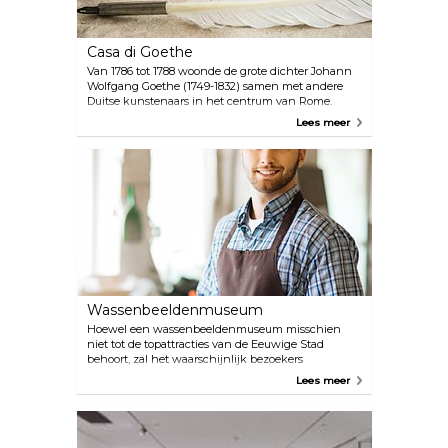
Casa di Goethe
Van 1786 tot 1788 woonde de grote dichter Johann
Wolfgang Goethe (1749-1832) samen met andere
Duitse kunstenaars in het centrum van Rome.
Tegenwoordig herdenkt het museum Casa di
Lees meer
Goethe de beroemde gast en zijn Italiaanse reis met
tentoonstellingen en culturele evenementen.
Wassenbeeldenmuseum
Hoewel een wassenbeeldenmuseum misschien
niet tot de topattracties van de Eeuwige Stad
behoort, zal het waarschijnlijk bezoekers
interesseren die de stad voor tweede of derde keer
Lees meer
bezoeken. Hier is een merkwaardige collectie
bekende Italiaanse en internationale figuren, van
voormalige pausen en oude Romeinen tot Pavarotti
en Winston Churchill, plus een laboratorium voor