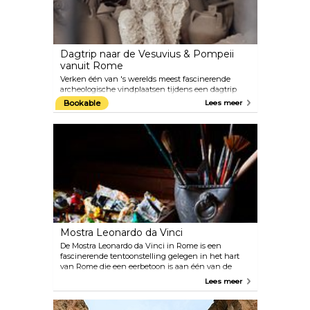
Dagtrip naar de Vesuvius & Pompeii
vanuit Rome
Verken één van 's werelds meest fascinerende
archeologische vindplaatsen tijdens een dagtrip
naar Pompeii vanuit Rome. Krijg interessante
Bookable
Lees meer
inzichten van je deskundige gids over de
uitbarsting van de Vesuvius die de stad Pompeii en
omgeving begroef. Loop door de geplaveide straten
om de ruïnes van het forum, het badhuis,
individuele huizen en zelfs een bordeel te zien.
Maak bovendien een wandeling langs de zijkant
van de vulkaan, wandel langs de bergrug, staar
naar de krater en geniet vervolgens van een
spectaculair uitzicht over de baai van Napels.
Mostra Leonardo da Vinci
De Mostra Leonardo da Vinci in Rome is een
fascinerende tentoonstelling gelegen in het hart
van Rome die een eerbetoon is aan één van de
meest briljante geesten uit de geschiedenis,
Lees meer
Leonardo da Vinci. Het eert de ongeëvenaarde
bijdragen van de Renaissancemeester aan kunst,
wetenschap en uitvindingen. Via een opmerkelijke