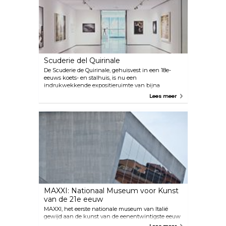
wasfabrieken dat open is voor gasten.
Scuderie del Quirinale
De Scuderie de Quirinale, gehuisvest in een 18e-
eeuws koets- en stalhuis, is nu een
indrukwekkende expositieruimte van bijna
drieduizend vierkante meter waar regelmatig en
Lees meer
gevarieerde kunsttentoonstellingen worden
gehouden. Het complex ligt direct naast het
Quirinaalpaleis, waar momenteel de Italiaanse
president verblijft.
MAXXI: Nationaal Museum voor Kunst
van de 21e eeuw
MAXXI, het eerste nationale museum van Italië
gewijd aan de kunst van de eenentwintigste eeuw
en ontworpen door Zaha Hadid, is een platform dat