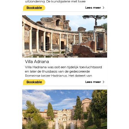
uitzondering. De kunstgalerie met twee
verdiepingen, gehuisvest in de voormalige Villa
Bookable
Lees meer
Borghese Pinciana, toont meesterwerken van
gerenommeerde kunstenaars zoals Botticelli,
Raphael, Caravaggio, Rubens en Tiziano. De
aangrenzende tuinen zijn net zo adembenemend
als de kunstwerken die in de galerie worden
tentoongesteld.
Villa Adriana
Villa Hadriana was ooit een tijdelijk toevluchtsoord
en later de thuisbasis van de gedecoreerde
Romeinse keizer Hadrianus. Het dateert van
duizenden jaren geleden toen het werd ontworpen
Bookable
Lees meer
als een 'ideale stad' met baden, zwembaden,
fonteinen en weelderige tuinen. De structuur
combineerde elementen van Griekse, Romeinse en
Egyptische invloeden. Sinds 1999 staat Villa Adriana
op de UNESCO-lijst van werelderfgoed.