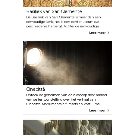
Basiliek van San Clemente
De Basiliek van San Clemente is meer dan een
eenvoudige kerk; het is een echt museum dat
geschiedenis herbergt. Achter de eenvoudige
deuren van deze 12e-eeuwse kerk liggen de
Lees meer
overblijfselen van de originele basiliek uit de 4e
eeuw, de overblijfselen van een Romeinse villa uit
de eerste eeuw en adembenemende Byzantijnse
mozaïeken die prachtig het plafond sieren.
Cinecittà
Ontdek de geheimen van de bioscoop door middel
van de tentoonstelling over het verhaal van
Cinecittà. Monumentale filmsets en kostuums
gedragen door sterren als Sophia Loren en Alberto
Lees meer
Sordi zullen de bezoekers in deze droomfabriek
fascineren. In de tentoonstelling vind je een
elegant restaurant, ingericht als een filmstudio en
een boekwinkel midden in het grote groene park.