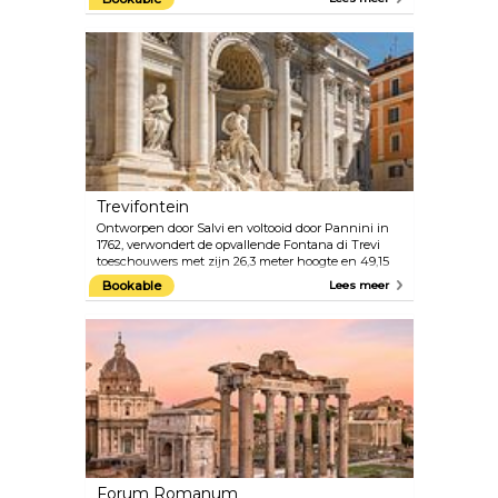
hoogtepunt plaats bood aan 80.000 toeschouwers.
Net als in de film 'Gladiator' zijn er in het
Colosseum gewelddadige en brutale vertoningen
gehouden van gladiatorengevechten en gevechten
met wilde dieren, allemaal voor het genot van het
publiek. De inauguratie duurde honderd dagen en
tijdens het evenement kwamen ongeveer 9.000
dieren en 2.000 gladiatoren om het leven.
Tegenwoordig is het Colosseum de meest bezochte
bezienswaardigheid van Rome, die bezoekers altijd
met ontzag achterlaat. Zorg ervoor dat je hier ook 's
avonds komt wanneer het er nog magischer uitziet.
Trevifontein
Ontworpen door Salvi en voltooid door Pannini in
1762, verwondert de opvallende Fontana di Trevi
toeschouwers met zijn 26,3 meter hoogte en 49,15
meter breedte, waardoor het de grootste barokke
Bookable
Lees meer
fontein in de stad is en de beroemdste ter wereld.
Verschillende films, waaronder “Roman Holiday” en
Fellini's “La Dolce Vita”, hebben zeker bijgedragen
aan de bekendheid. In 2016 koos Fendi de fontein
als het podium van één van de meest memorabele
shows ooit, waarbij een landingsbaan van helder
plexiglas zich uitstrekte over de Trevifontein.
Forum Romanum