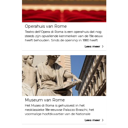
Operahuis van Rome
Teatro dell'Opera di Roma is een operahuis dat nog
steeds zijn opvallende kenmerken van de 19e eeuw
heeft behouden. Sinds de opening in 1880 heeft
deze historische locatie tal van opmerkelijke
Lees meer
producties georganiseerd, waaronder de
wereldpremière van Puccini's iconische opera
Tosca. Het schitterende rood-gouden interieur en de
rijke historische betekenis maken het tot een
boeiende bestemming, die zelfs aantrekkelijk is
voor mensen die niet echt aangetrokken zijn tot
opera. Houd er rekening mee dat in de zomer de
prachtige ruïnes van de Thermen van Caracalla de
locatie zijn voor de buitenoptredens van het
operagezelschap.
Museum van Rome
Het Museo di Roma is gehuisvest in het
neoklassieke 18e-eeuwse Palazzo Braschi, het
voormalige hoofdkwartier van de Nationale
Fascistische Partij. Het geniet lovende kritieken
Lees meer
voor zijn exclusieve collectie. Het museum bezit
ongeveer 40.000 kunstwerken, die allemaal de