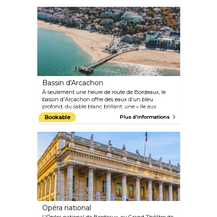
Émilion et Pomerol lors d'une excursion d'une
journée au départ de Bordeaux. Visitez deux
châteaux pour déguster les célèbres vins de la
région, puis parcourez les charmantes rues du
village médiéval de Saint-Émilion, classé au
patrimoine mondial de l'UNESCO.
Bassin d'Arcachon
À seulement une heure de route de Bordeaux, le
bassin d'Arcachon offre des eaux d'un bleu
profond, du sable blanc brillant, une « île aux
oiseaux » et des vues imprenables dans un
Bookable
Plus d'informations
microclimat agréable. Idéal pour une journée à la
plage ou une longue balade à vélo, le coin a inspiré
des poètes, des écrivains, des chanteurs, mais aussi
des films. Avec l'ostréiculture en vedette, c'est
également un haut lieu gastronomique.
Opéra national