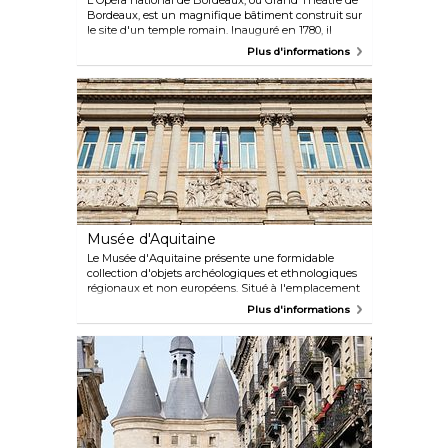
L'Opéra national de Bordeaux, ou Grand Théâtre de
Bordeaux, est un magnifique bâtiment construit sur
le site d'un temple romain. Inauguré en 1780, il
accueille des opéras, des ballets et des spectacles de
Plus d'informations
musique classique, le prix des billets variant en
fonction des catégories de places assises. Doté de 12
colonnes corinthiennes et d'un magnifique
auditorium à l'acoustique parfaite, c'est un joyau
architectural chargé d'histoire. Ne manquez pas les
rares visites guidées pour apprécier pleinement ce
trésor français.
Musée d'Aquitaine
Le Musée d'Aquitaine présente une formidable
collection d'objets archéologiques et ethnologiques
régionaux et non européens. Situé à l'emplacement
d'un ancien couvent du XVIe siècle, il offre un
Plus d'informations
aperçu fascinant de l'histoire de Bordeaux et de
l'Aquitaine. Avec plus de 70 000 pièces retraçant
l'histoire de la région depuis la préhistoire jusqu'à
nos jours, ainsi que 5 000 objets provenant d'Afrique
et d'Océanie, le musée offre une vision globale du
riche passé et de l'histoire portuaire de la ville.