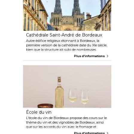
Cathédrale Saint-André de Bordeaux
Autre édifice religieux étonnant à Bordeaux, la
première version de la cathédrale date du XIe siècle,
bien que la structure ait subi de nombreuses
modifications au fil des âges. À l'extérieur de la
Plus d'informations
cathédrale, vous trouverez une place avec de
nombreux cafés, idéale pour une courte pause. Vous
pouvez également admirer la cathédrale Saint-
André sous un angle différent en montant en haut
de la tour de Pey-Berland.
École du vin
L'école du vin de Bordeaux propose des cours sur le
thème du vin et des vignobles de Bordeaux, ainsi
que sur les accords du vin avec le fromage et
d'autres aliments. D'une durée variable et
Plus d'informations