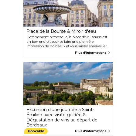
Place de la Bourse & Miroir d'eau
Extrêmement pittoresque, la place de la Bourse est
un bon endroit pour se faire une première
impression de Bordeaux et vous laisser émerveiller.
C'est également une place très photogénique,
Plus d'informations
notamment grâce au miroir d'eau qui crée un reflet
parfait avec les bâtiments situés autour de la place.
Le site emblématique figure sur la liste du
patrimoine mondial de l'UNESCO pour son
architecture incroyable et son histoire.
Excursion d'une journée à Saint-
Émilion avec visite guidée &
Dégustation de vins au départ de
Bordeaux
Passez une journée à déguster des vins rouges et
Bookable
Plus d'informations
blancs français dans la région viticole de Saint-