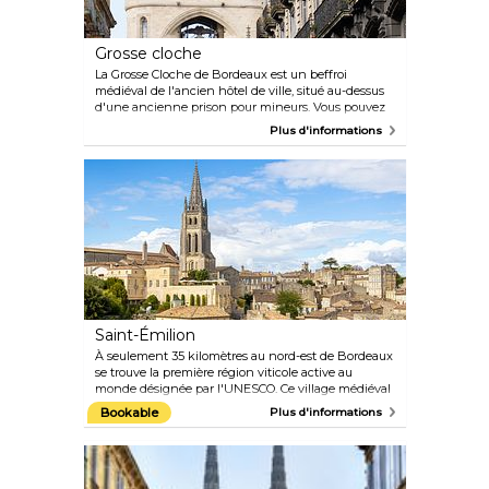
Grosse cloche
La Grosse Cloche de Bordeaux est un beffroi
médiéval de l'ancien hôtel de ville, situé au-dessus
d'une ancienne prison pour mineurs. Vous pouvez
voir deux tours de 40 mètres dressées de chaque
Plus d'informations
côté du bâtiment central. La cloche du XVIIIe siècle
pèse 7 800 kilogrammes et sonne pour les occasions
spéciales.
Saint-Émilion
À seulement 35 kilomètres au nord-est de Bordeaux
se trouve la première région viticole active au
monde désignée par l'UNESCO. Ce village médiéval
est vraiment époustouflant, regorgeant de
Bookable
Plus d'informations
monuments historiques et de musées. Certains de
ces sites fascinants sont même cachés sous terre !
C'est une visite incontournable pour tout amateur
de vin ou d'histoire.