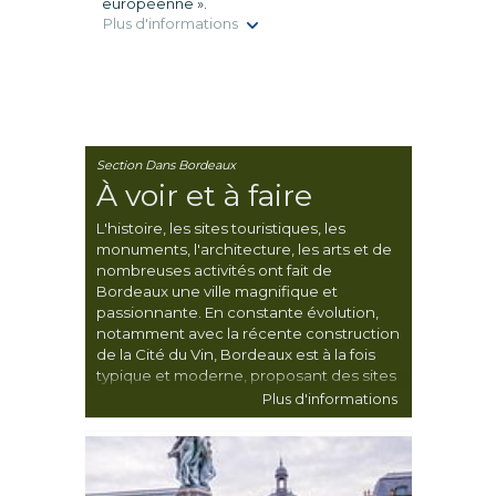
européenne ».
Plus d'informations
Section Dans Bordeaux
À voir et à faire
L'histoire, les sites touristiques, les
monuments, l'architecture, les arts et de
nombreuses activités ont fait de
Bordeaux une ville magnifique et
passionnante. En constante évolution,
notamment avec la récente construction
de la Cité du Vin, Bordeaux est à la fois
typique et moderne, proposant des sites
touristiques et des activités pour tous.
Plus d'informations
Une chose est sûre : gardez votre
appareil photo à portée de main, car tout
y est très photogénique.