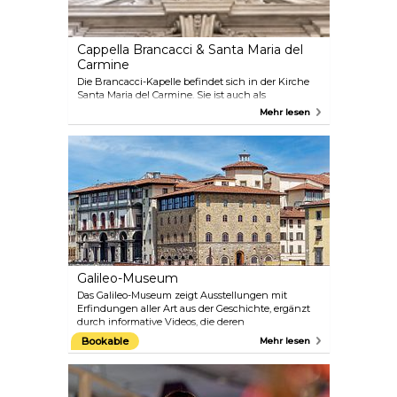
Cappella Brancacci & Santa Maria del
Carmine
Die Brancacci-Kapelle befindet sich in der Kirche
Santa Maria del Carmine. Sie ist auch als
„Sixtinische Kapelle der Frührenaissance“ bekannt,
Mehr lesen
da sie einen herrlichen Gemäldezyklus von
Masaccio enthält, der große Künstler wie
Michelangelo und Raffaello inspirierte. Heute
gelangt man zu ihr über das benachbarte, von
Brunelleschi entworfene Kloster. Dennoch werden
die Kirche und die Kapelle als getrennte Orte
behandelt, die man besuchen kann, sie haben
sogar unterschiedliche Öffnungszeiten.
Galileo-Museum
Das Galileo-Museum zeigt Ausstellungen mit
Erfindungen aller Art aus der Geschichte, ergänzt
durch informative Videos, die deren
Funktionsweise veranschaulichen. Da Galileo
Bookable
Mehr lesen
Galilei einer der berühmtesten Wissenschaftler und
Erfinder der Welt war, ist dieses Museum eine
Hommage an ihn und an das Werk, das er in
Florenz vollbracht hat.