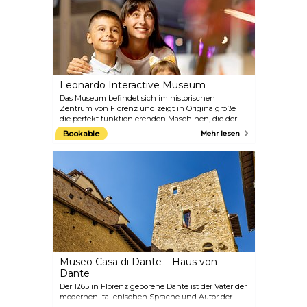
Leonardo Interactive Museum
Das Museum befindet sich im historischen
Zentrum von Florenz und zeigt in Originalgröße
die perfekt funktionierenden Maschinen, die der
große Leonardo da Vinci entworfen hat. Hier
Bookable
Mehr lesen
können die Besucher nicht nur die großen Modelle
von da Vincis Schöpfungen sehen, sondern dank
der interaktiven Ausstellungen auch selbst mit
ihren Mechanismen experimentieren. Da Vinci
entwarf zu seiner Zeit Maschinen und Prinzipien,
die sich die moderne Zivilisation erst mehrere
Jahrhunderte später zu eigen machen würde.
Kommen Sie also hierher und lassen Sie sich von
seiner unbestreitbaren Genialität und Kreativität
überraschen.
Museo Casa di Dante – Haus von
Dante
Der 1265 in Florenz geborene Dante ist der Vater der
modernen italienischen Sprache und Autor der