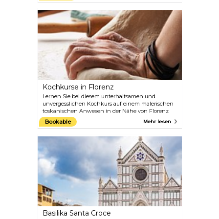
gleichzeitig diese charmante und historische Stadt
in Begleitung eines lokalen Gastronomieführers
erkunden. Nippen Sie an einem echten
italienischen Espresso, feilschen Sie um frische
Pasta auf dem belebten Sant'Ambrogio Markt und
probieren Sie regionale Köstlichkeiten wie
toskanisches Straßenessen und das beste Gelato in
Florenz. Essen, Kunst und Geschichte in einem.
Was könnte man sich mehr wünschen?
Kochkurse in Florenz
Lernen Sie bei diesem unterhaltsamen und
unvergesslichen Kochkurs auf einem malerischen
toskanischen Anwesen in der Nähe von Florenz
die Grundlagen zweier italienischer
Bookable
Mehr lesen
Lieblingsspeisen – Eis und Pizza – kennen.
Genießen Sie einen praktischen Kochkurs mit
einem italienischen Profikoch, der in einem 3-
Gänge-Menü mit Vorspeisen, Pizza und Eis gipfelt,
begleitet von Wein und Bier. Außerdem erhält jeder
Teilnehmer ein Rezeptheft, damit Sie Ihre neu
erworbenen Fähigkeiten zu Hause anwenden
können.
Basilika Santa Croce