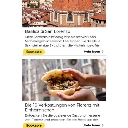
befinden sich der Boboli-Garten, der zu den
schönsten und ältesten königlichen Gärten in
Italien zählt.
Basilica di San Lorenzo
Diese Kathedrale ist das große Meisterwerk von
Michelangelo in Florenz. Hier finden Sie die Neue
Sakristei, einige Skulpturen, die Michelangelo für
die Gräber von Lorenzo und Giuliano de' Medici
Bookable
Mehr lesen
anfertigte, und schöne Beispiele manieristischer
Architektur in der Biblioteca Laurenziana, dem
Nebengebäude der Kathedrale. Außerdem
beherbergt das Gebäude die prächtige Alte Sakristei
von Brunelleschi.
Die 10 Verkostungen von Florenz mit
Einheimischen
Entdecken Sie die pulsierende Gastronomieszene
von Florenz und probieren Sie das Beste aus der
toskanischen Gastronomie, während Sie
Bookable
Mehr lesen