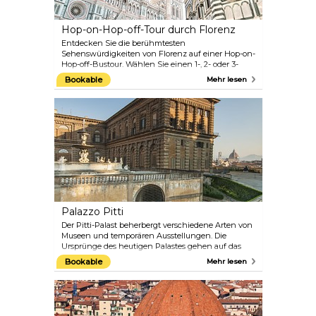
Hop-on-Hop-off-Tour durch Florenz
Entdecken Sie die berühmtesten
Sehenswürdigkeiten von Florenz auf einer Hop-on-
Hop-off-Bustour. Wählen Sie einen 1-, 2- oder 3-
Tagespass und fahren Sie zu den wichtigsten
Bookable
Mehr lesen
Sehenswürdigkeiten der Stadt, und steigen Sie
nach Belieben ein und aus. Bewundern Sie den
Panoramablick vom Piazzale Michelangelo, die
Grabstätte von Galileo und Machiavelli in der Kirche
Santa Croce und vieles mehr.
Palazzo Pitti
Der Pitti-Palast beherbergt verschiedene Arten von
Museen und temporären Ausstellungen. Die
Ursprünge des heutigen Palastes gehen auf das
Jahr 1458 zurück, als er die Residenz des
Bookable
Mehr lesen
mächtigen Bankiers Luca Pitti war. Ein
Jahrhundert später wurde er von der Familie Medici
gekauft und als offizielle Residenz der
Herrscherfamilie des Großherzogtums Toskana
genutzt. In Verbindung mit dem Palazzo Pitti