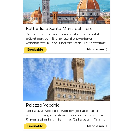
Kathedrale Santa Maria del Fiore
Die Hauptkirche von Florenz erhebt sich mit ihrer
prächtigen, von Brunelleschi entworfenen
Renaissance-Kuppel über die Stadt. Die Kathedrale
wurde auf den Ruinen der Kirche Santa Reparata
Bookable
Mehr lesen
aus dem 7. Jahrhundert errichtet. Auf der rechten
Seite kann man Giottos Glockenturm bewundern,
während das Baptisterium San Giovanni
gegenüber dem Eingang der Kathedrale steht.
Dieses bemerkenswerte historische Wahrzeichen
kann als Zusammenfassung der gesamten Stadt
betrachtet werden, da hier die größten Künstler der
glorreichen italienischen Renaissance
zusammenkamen.
Palazzo Vecchio
Der Palazzo Vecchio – wörtlich „der alte Palast“ –
war die herzogliche Residenz an der Piazza della
Signoria, aber heute ist er das Rathaus von Florenz.
Er beherbergt eine große Sammlung von
Bookable
Mehr lesen
Gemälden und Skulpturen, und auf dem Platz vor