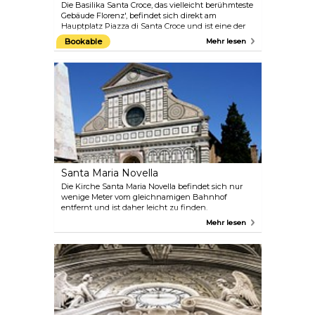
Die Basilika Santa Croce, das vielleicht berühmteste
Gebäude Florenz', befindet sich direkt am
Hauptplatz Piazza di Santa Croce und ist eine der
größten und ältesten Franziskanerbasiliken der
Bookable
Mehr lesen
Welt. Die auch als „Pantheon von Florenz“
bekannte Kirche ist die Grabstätte einiger der
größten italienischen Künstler, darunter
Michelangelo, Machiavelli und Gioacchino Rossini,
um nur einige zu nennen. Die Kirche wurde 1294
erbaut und von dem großen Architekten Arnolfo di
Cambio entworfen.
Santa Maria Novella
Die Kirche Santa Maria Novella befindet sich nur
wenige Meter vom gleichnamigen Bahnhof
entfernt und ist daher leicht zu finden.
Chronologisch gesehen ist sie die erste große
Mehr lesen
Basilika der Stadt. Sie wurde zwischen 1279 und
1357 vom Dominikanerorden erbaut.
Architektonisch ist sie eines der bedeutendsten
gotischen Bauwerke der Toskana. Im Inneren des
Gebäudes finden sich Meisterwerke von Masaccio,
Giotto und Brunelleschi.