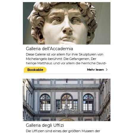
dem Gebäude können Sie mehrere erstaunliche
Statuen bewundern: eine davon ist eine Kopie des
berühmten „David“ von Michelangelo. Tatsächlich
befand sich die Originalskulptur an dieser Stelle,
bevor sie 1873 in die Accademia-Galerie gebracht
wurde.
Galleria dell’Accademia
Diese Galerie ist vor allem für ihre Skulpturen von
Michelangelo berühmt: Die Gefangenen, Der
heilige Matthäus und vor allem die herrliche David-
Statue. Die Accademia beherbergt Werke der
Bookable
Mehr lesen
größten italienischen Künstler, wie Botticelli,
Ghirlandaio, Pontormo und viele andere. Ein großer
Teil der Sammlung gehörte der mächtigen Medici-
Familie, die sie am Ende ihrer Herrschaft dem
Großherzogtum Toskana schenkte, damit dieser
Schatz bewahrt und von allen genossen werden
konnte.
Galleria degli Uffizi
Die Uffizien sind eines der größten Museen der