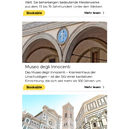
Welt. Sie beherbergen bedeutende Meisterwerke
aus dem 13. bis 19. Jahrhundert. Unter den Werken
befindet sich Botticellis „Die Geburt der Venus“, das
Bookable
Mehr lesen
nach der Mona Lisa wohl berühmteste Gemälde der
Kunstgeschichte. Das Museum ist auch deshalb
von historischer Bedeutung, weil es eines der
ersten war, das im 18. Jahrhundert seine Türen für
die Öffentlichkeit öffnete.
Museo degli Innocenti
Das Museo degli Innocenti – Krankenhaus der
Unschuldigen – ist der Sitz einer karitativen
Einrichtung, die sich seit mehr als 500 Jahren um
Kinder und Säuglinge kümmert. Das Gebäude
Bookable
Mehr lesen
beherbergt eine Galerie und ein Museum, in dem
berühmte Gemälde italienischer Künstler
ausgestellt sind, wie die „Madonna mit Kind“ von
Botticelli und die „Anbetung der Könige“ von
Ghirlandaio. Auch das Gebäude selbst, das von
Filippo Brunelleschi entworfen wurde, ist ein
Meisterwerk der Renaissance-Architektur.