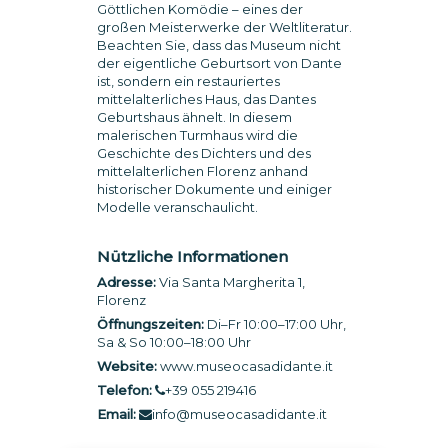
Göttlichen Komödie – eines der
großen Meisterwerke der Weltliteratur.
Beachten Sie, dass das Museum nicht
der eigentliche Geburtsort von Dante
ist, sondern ein restauriertes
mittelalterliches Haus, das Dantes
Geburtshaus ähnelt. In diesem
malerischen Turmhaus wird die
Geschichte des Dichters und des
mittelalterlichen Florenz anhand
historischer Dokumente und einiger
Modelle veranschaulicht.
Nützliche Informationen
Adresse:
Via Santa Margherita 1,
Florenz
Öffnungszeiten:
Di–Fr 10:00–17:00 Uhr,
Sa & So 10:00–18:00 Uhr
Website:
www.museocasadidante.it
Telefon:
+39 055 219416
Email:
info@museocasadidante.it