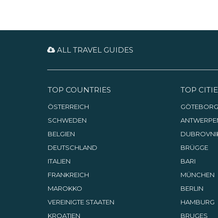
das nahe gelegene
Einkaufszentrum Migros MMM.
Auch das Viertel Konyaaltı ist
einen Besuch wert.
ALL TRAVEL GUIDES
TOP COUNTRIES
TOP CITIE
ÖSTERREICH
GÖTEBOR
SCHWEDEN
ANTWERPE
BELGIEN
DUBROVNI
DEUTSCHLAND
BRÜGGE
ITALIEN
BARI
FRANKREICH
MÜNCHEN
MAROKKO
BERLIN
VEREINIGTE STAATEN
HAMBURG
KROATIEN
BRUGES