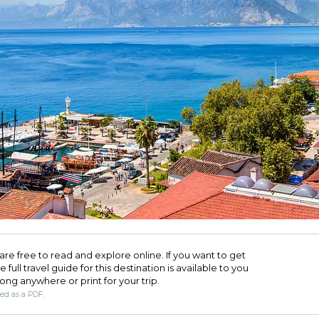
are free to read and explore online. If you want to get
full travel guide for this destination is available to you
long anywhere or print for your trip.​
ded as a PDF.