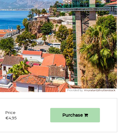
Provided by:
muratart/shutterstock
Price
Purchase
€4,95