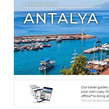
STRANDLEBEN
ANTALYA
Our travel guides 
your own copy, the 
offline* to bring a
*this will be downloa