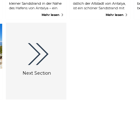
kleiner Sandstrand in der Nähe
östlich der Altstadt von Antalya,
b
des Hafens von Antalya – ein
ist ein schöner Sandstrand mit
b
schöner Ort, um den
flachem, warmem Wasser. Er ist
O
Mehr lesen
Mehr lesen
Nachmittag nach der
einer der beiden bekanntesten
B
Erkundung der Altstadt zu
Strände von Antalya und
T
verbringen. Hier gibt es
verfügt über Liegestühle,
b
zahlreiche Restaurants und
Sonnenschirme, Snacks und
u
Cafés, die den besten Blick auf
Duschen sowie den Status der
s
das Meer bieten. Ganz in der
Blauen Flagge für sein sauberes
v
Nähe befindet sich das
Wasser.
Badegebiet Adalar neben den
Klippen des Karaalioğlu Parks.
Der Eintritt zu diesen beiden
Orten ist kostenpflichtig.
Next Section