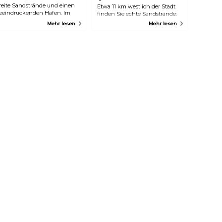
reite Sandstrände und einen
Etwa 11 km westlich der Stadt
eeindruckenden Hafen. Im
finden Sie echte Sandstrände:
sten befinden sich die
Bükyü Çaltıcak und Küçük
Mehr lesen
Mehr lesen
adeorte Sorgun, Kızılağaç und
Çaltıcak. Hier können Sie einen
itreyen Göl, ein Strand mit
sonnigen Tag am Meer
lauer EU-Flagge, sowie Hotels
genießen oder eine Wanderung
nd Bars. Im Westen befinden
in einem der vielen
ich Kumköy und Çolaklı mit
Pinienwälder unternehmen.
ielen Bars und Cafés.
Perfekt für einen Tagesausflug!