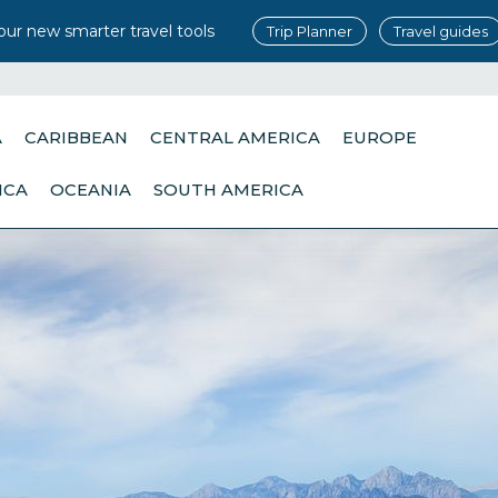
our new smarter travel tools
Trip Planner
Travel guides
A
CARIBBEAN
CENTRAL AMERICA
EUROPE
ICA
OCEANIA
SOUTH AMERICA