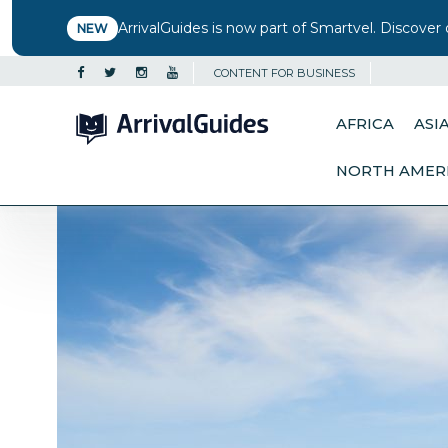
ArrivalGuides is now part of Smartvel. Discover 
NEW
CONTENT FOR BUSINESS
AFRICA
ASI
NORTH AMER