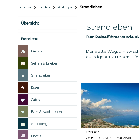
Europa
Türkei
Antalya
Strandleben
Übersicht
Strandleben
Der Reiseführer wurde akt
Bereiche
Der beste Weg, um zwische
Die Stadt
günstige Art zu reisen. Di
Sehen & Erleben
Strandleben
Essen
Cafes
Bars & Nachtleben
Shopping
Kemer
Hotels
Der Badeort Kemer hat zwei