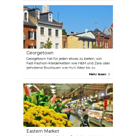
Pavilion und The Shops at National Place, sind eine
ruhigere Alternative zu den Vorstadtriesen weiter
außerhalb der Stadt. Der Duft von süß-saurem
Schweinefleisch ist in Downtown ebenfalls zu
spüren, da Chinatown gleich um die Ecke liegt.
Georgetown
Georgetown hat für jeden etwas zu bieten, von
Fast-Fashion-Kleiderketten wie H&M und Zara über
gehobene Boutiquen wie Hu's Wear bis zu
altmodischen Flaggschiffen wie Barne's & Nobles.
Mehr lesen
Das Beste an Georgetown sind die Kunst- und
Antiquitätenläden, die Schnäppchenjäger auf Trab
halten. Halten Sie Ausschau nach Georgetowns
größter Galerie, Creighton-Davis (3222 M Street,
NW), und Village Art & Craft (1353 Wisconsin
Avenue, NW) für flippigen, ethnischen Schmuck
und Schnickschnack.
Eastern Market