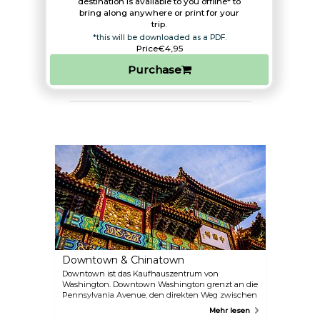
destination is available to you offline* to
bring along anywhere or print for your
trip.​
*this will be downloaded as a PDF.
Price
€4,95
Purchase
Downtown & Chinatown
Downtown ist das Kaufhauszentrum von
Washington. Downtown Washington grenzt an die
Pennsylvania Avenue, den direkten Weg zwischen
dem Weißen Haus und dem Kapitol. Einige zentrale
Mehr lesen
Einkaufszentren, darunter der Old Post Office