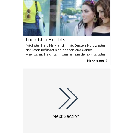
empfiehlt es sich, am nächsten Tag
vorbeizukommen.
Friendship Heights
Nächster Halt: Maryland. Im äußersten Nordwesten
der Stadt befindet sich das schicke Gebiet
Friendship Heights, in dem einige der exklusivsten
Einzelhandelsgeschäfte von DC angesiedelt sind.
Mehr lesen
Neben Designerläden wie Banana Republic und
dem Möbelhersteller Pottery Barn ist das
Einkaufszentrum Mazza Gallerie eine weitere
gehobene Einrichtung mit einer Vielzahl von
teuren Boutiquen. Hier ist das Modehaus Neiman
Marcus angesiedelt, und ein kurzer Spaziergang
entlang der Wisconsin Avenue führt Sie zu Tiffany,
St-Laurent Rive Gauche und Cartier.
Next Section