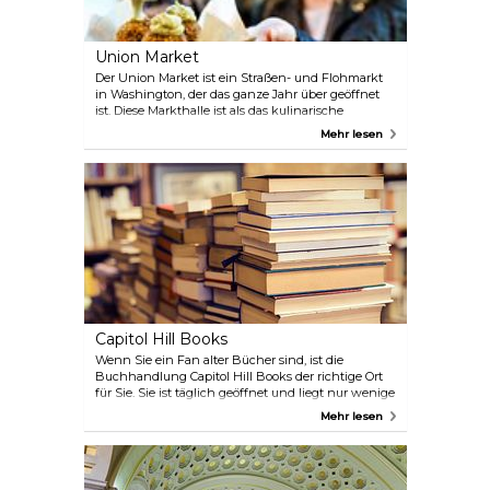
Union Market
Der Union Market ist ein Straßen- und Flohmarkt
in Washington, der das ganze Jahr über geöffnet
ist. Diese Markthalle ist als das kulinarische
Zentrum der Hauptstadt bekannt. Sie können hier
Mehr lesen
zu Mittag essen oder einfach nur spazieren gehen
und in Ihrer Freizeit einkaufen.
Capitol Hill Books
Wenn Sie ein Fan alter Bücher sind, ist die
Buchhandlung Capitol Hill Books der richtige Ort
für Sie. Sie ist täglich geöffnet und liegt nur wenige
Schritte vom Kapitol der Vereinigten Staaten oder
Mehr lesen
dem Obersten Gerichtshof entfernt. Bevor Sie sich
für einen Besuch entscheiden, können Sie sich auf
der Website des Buchladens über die angebotenen
Bücher informieren.