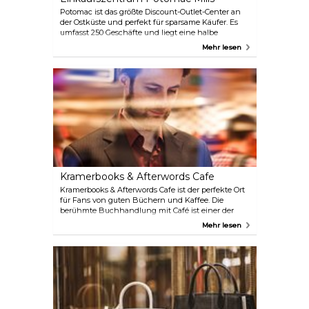
Potomac ist das größte Discount-Outlet-Center an
der Ostküste und perfekt für sparsame Käufer. Es
umfasst 250 Geschäfte und liegt eine halbe
Autostunde südlich von D.C.
Mehr lesen
Kramerbooks & Afterwords Cafe
Kramerbooks & Afterwords Cafe ist der perfekte Ort
für Fans von guten Büchern und Kaffee. Die
berühmte Buchhandlung mit Café ist einer der
liebenswertesten Orte Washingtons nach
Mehr lesen
Feierabend. Hier kann man zum Frühstück,
Mittagessen, Abendessen oder zum späten
Abendbrot einkehren; am Wochenende sind Sie
sogar zum Brunch willkommen! Besuchen Sie
Kramerbooks & Afterwords Cafe und genießen Sie
verschiedene Weine, Biere vom Fass und Live-
Musik.