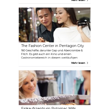
Mehr lesen
der 15th Street. Wenn Sie ein Foto direkt hinter
dem Resolute Desk machen wollen, ist dieses
Geschäft der richtige Ort für Sie!
The Fashion Center in Pentagon City
160 Geschäfte, darunter Gap und Abercrombie &
Fitch. Es gibt auch ein Kino und einen
Gastronomiebereich in diesem weitläufigen
Einkaufszentrum in der Innenstadt. Hier können
Mehr lesen
Sie problemlos ein paar Stunden verbringen und
zwischen all den Geschäften herumschlendern.
Einkaufszentrum Potomac Mills