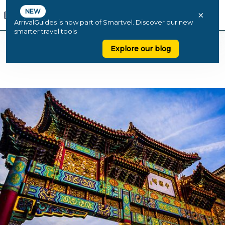
NEW
×
ArrivalGuides is now part of Smartvel. Discover our new
smarter travel tools
Explore our blog