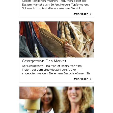
Neben köstlichen frischen Produkten bietet der
Eastern Market auch Seifen, Kerzen, Töpferwaren,
Schmuck und fast alles andere, was Sie sich
vorstellen können. Auf der anderen Straßenseite
Mehr lesen
gibt es außerdem einen unwiderstehlichen
Flohmarkt!
Georgetown Flea Market
Der Georgetown Flea Market ist ein Markt im
Freien, auf dem eine Vielzahl von Artikeln
angeboten werden. Bei einem Besuch können Sie
Antiquitäten, Kunstwerke aus verschiedenen
Mehr lesen
Teilen der Welt, chinesische Töpferwaren,
Schmuck, alte Bücher und sogar Möbel finden! Der
Markt ist normalerweise von 8:00 bis 16:00 Uhr
geöffnet, aber das hängt wirklich vom Wetter ab!
Sie können hier sogar einen kleinen Imbiss zu sich
nehmen, denn auf dem Gelände des Marktes
werden verschiedene Speisen angeboten.