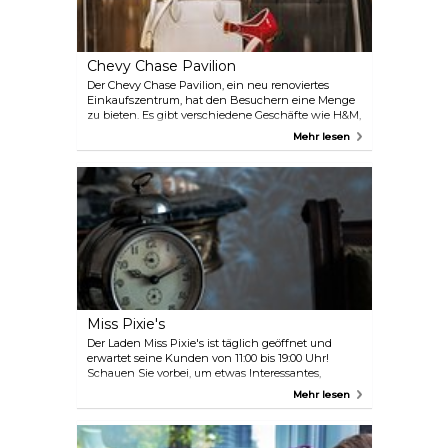
Chevy Chase Pavilion
Der Chevy Chase Pavilion, ein neu renoviertes
Einkaufszentrum, hat den Besuchern eine Menge
zu bieten. Es gibt verschiedene Geschäfte wie H&M,
World Market, J. Crew, aber man kann auch einfach
Mehr lesen
vorbeischauen und eine Tasse Kaffee und ein
Sandwich bei Starbucks genießen.
Miss Pixie's
Der Laden Miss Pixie's ist täglich geöffnet und
erwartet seine Kunden von 11:00 bis 19:00 Uhr!
Schauen Sie vorbei, um etwas Interessantes,
Lustiges zu sehen, das Sie sogar kaufen können.
Mehr lesen
Wenn Sie den Laden betreten, finden Sie eine
große Auswahl an Vintage-Möbeln. Jeden
Mittwoch kommen neue Artikel hinzu, daher