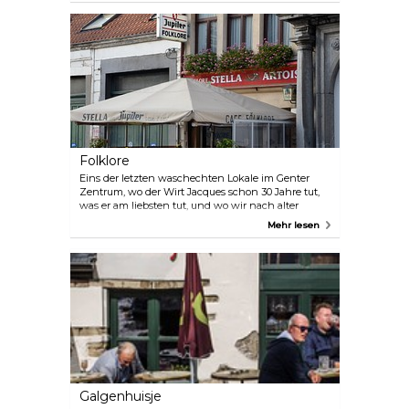
Stiefel serviert. Aber keine Sorge, Sie bekommen
ihn danach zurück.
Folklore
Eins der letzten waschechten Lokale im Genter
Zentrum, wo der Wirt Jacques schon 30 Jahre tut,
was er am liebsten tut, und wo wir nach alter
Tradition zu den Getränken gekochte Eier essen.
Mehr lesen
Das Gebäude aus dem Jahr 1667 mit historischen
Eigentümern, voll Geschichten und mit
Nachttöpfen an der Decke. Jukebox mit sechs
Lieblingshits für nur 1 Euro.
Galgenhuisje