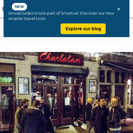
NEW
×
ArrivalGuides is now part of Smartvel. Discover our new
smarter travel tools
Explore our blog