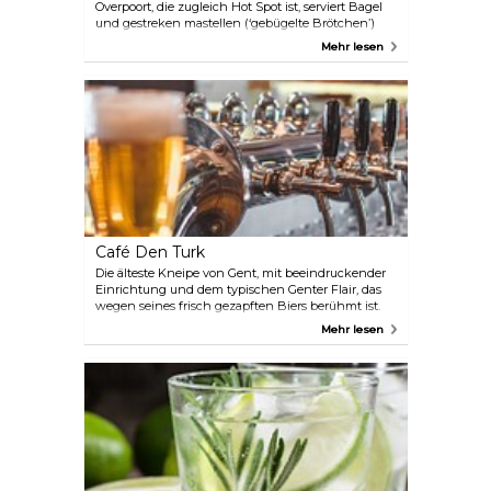
Overpoort, die zugleich Hot Spot ist, serviert Bagel
und gestreken mastellen (‘gebügelte Brötchen’)
mit Kaffee oder einem frischen Bierchen im
Mehr lesen
Holzambiente auf der sonnigen Terrasse, einem
Treffpunkt für Studierende.
Café Den Turk
Die älteste Kneipe von Gent, mit beeindruckender
Einrichtung und dem typischen Genter Flair, das
wegen seines frisch gezapften Biers berühmt ist.
Whiskys, Cognacs und Butterbrote ‘mee uufflakke’,
Mehr lesen
einer Art Presssack. Auch die Stammkneipe vieler
Stadträte, die nach einer Sitzung hier ihr Bierchen
trinken. Dieses Haus aus dem 15. Jahrhundert
stammt aus derselben Zeit wie der Sint-Jorishof an
der Ecke. Das Haus Den Turk war das Stammlokal
der jungen Sint-Joris-Gilde. Die Fassade ist aus
Kalksandstein, der im 15. und 16. Jahrhundert in
Gent sehr häufig bei repräsentativen Gebäuden
verwendet wurde. Das beliebte Lokal Den Turk
behauptet, das älteste in Gent zu sein. Stadträte