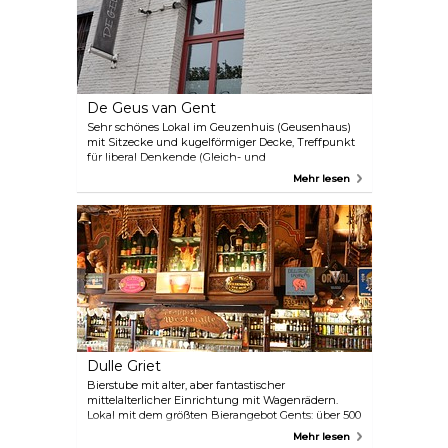
De Geus van Gent
Sehr schönes Lokal im Geuzenhuis (Geusenhaus)
mit Sitzecke und kugelförmiger Decke, Treffpunkt
für liberal Denkende (Gleich- und
Andersdenkende), mit Terrasse am Wasser.
Mehr lesen
Dulle Griet
Bierstube mit alter, aber fantastischer
mittelalterlicher Einrichtung mit Wagenrädern.
Lokal mit dem größten Bierangebot Gents: über 500
verschiedene Biere aus dem In- und Ausland. Ihren
Mehr lesen
Schuh im Tausch gegen ein Max-Bier, in einem