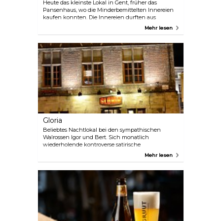
Heute das kleinste Lokal in Gent, früher das
Pansenhaus, wo die Minderbemittelten Innereien
kaufen konnten. Die Innereien durften aus
hygienischen Gründen nicht in der Fleischerhalle
Mehr lesen
gehandelt werden. Der Name des Lokals ist aber ein
Hinweis auf die Funktion der Rückfassade. Dort
erwartete den Verurteilten die Verhängung ihrer
Strafe. Lokal aus dem 18. Jahrhundert, das kleinste
von Gent, aber das schon seit 1776. Die Terrasse ist
größer als die Kneipe. Zwei Kellersäle für Feiern,
auch wieder größer als das Lokal selbst.
Gloria
Beliebtes Nachtlokal bei den sympathischen
Walrossen Igor und Bert. Sich monatlich
wiederholende kontroverse satirische
Ausschweifungen von Wirt Igor dekorieren die
Mehr lesen
Vitrine.