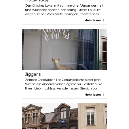
Hotsy Totsy
Gemütliches Lokal mit ruhmreicher Vergangenheit
und wunderschöner Einrichtung. Dieses Lokal ist
wegen seiner Poesieaufführungen, Conférences,
Stand-up-Comedy, Kabarett und Jazzkonzerte
Mehr lesen
bekannt. Wurde von den Brüdern Claus gegründet;
1984 wurde einer der Höhepunkte der flämischen
Literatur „Der Kummer von Belgien“, eins der
Meisterwerke von Hugo Claus, vorgestellt.
Poolbillardtisch und viele Gesellschaftsspiele. Jazz,
Varieté und Chanson.
Jigger’s
Zeitlose Cocktailbar. Die Getränkekarte bietet jede
Woche ein anderes Vorschlagsmenü. Bestellen Sie
Ihren Lieblingsklassiker oder lassen Sie sich von
einer Mischung aus hausgemachten Produkten
Mehr lesen
zum Staunen bringen.