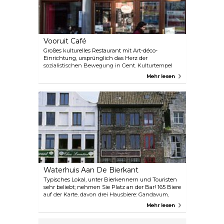
Vooruit Café
Großes kulturelles Restaurant mit Art-déco-
Einrichtung, ursprünglich das Herz der
sozialistischen Bewegung in Gent. Kulturtempel
für Theater, Konzerte, Tanz und Partys. Viele Bio-
Mehr lesen
und/oder Fair-Trade-Produkte und Veggie-
Tagesmenü.
Waterhuis Aan De Bierkant
Typisches Lokal, unter Bierkennern und Touristen
sehr beliebt; nehmen Sie Platz an der Bar! 165 Biere
auf der Karte, davon drei Hausbiere: Gandavum,
Klokke Roeland und Mammelokker. Jazz, Blues
Mehr lesen
und Oldies.