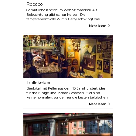
Rococo
Gemütliche Kneipe im Wohnzimmerstil. Als
Beleuchtung gibt es nur Kerzen. Die
temperamentvolle Wirtin Betty schwingt das
Zepter. Hier löscht man nicht seinen großen Durst,
Mehr lesen
sondern genießt man ein Stück Trockenwurst oder
genehmigt man sich einen Liqueur d‘ Amour. Wer
Lust und Talent hat, setzt sich ans Klavier. Auf
Anfrage öffnen sich die Türen auch tagsüber für
Gruppen, Versammlungen und Privatfeiern.
Trollekelder
Bierlokal mit Keller aus dem 15. Jahrhundert; ideal
für das ruhige und intime Gespräch. Hier sind
keine normalen, sonder nur die besten belgischen
Spezialbiere erhältlich!
Mehr lesen