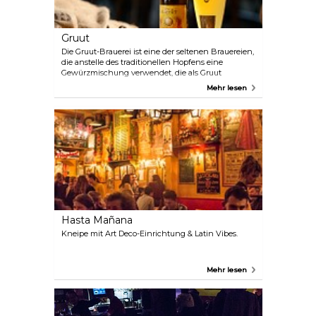
Gruut
Die Gruut-Brauerei ist eine der seltenen Brauereien,
die anstelle des traditionellen Hopfens eine
Gewürzmischung verwendet, die als Gruut
bezeichnet wird. Obwohl diese Brauerei moderne
Mehr lesen
Technologie verwendet, braut sie ihre Biere nach
alten Traditionen. Zur Zeit produziert Gruut fünf
Biere: ein weißes Bier, ein blondes, ein
bernsteinfarbenes Bier, ein braunes Bier und ein
Bier namens Inferno.. Ein Gruppenbesuch in der
Brauerei endet selbstverständlich mit einer
Verkostung. Prost!
Hasta Mañana
Kneipe mit Art Deco-Einrichtung & Latin Vibes.
Mehr lesen