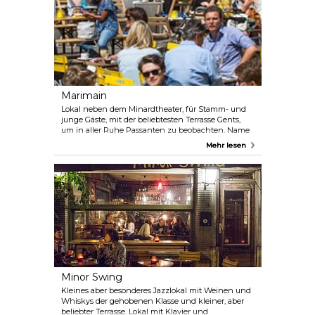
Marimain
Lokal neben dem Minardtheater, für Stamm- und
junge Gäste, mit der beliebtesten Terrasse Gents,
um in aller Ruhe Passanten zu beobachten. Name
ist ein Kofferwort aus den Vornamen der früheren
Mehr lesen
Wirtin Mary Brouillard und des Genter Komikers
Romain Deconinck.
Minor Swing
Kleines aber besonderes Jazzlokal mit Weinen und
Whiskys der gehobenen Klasse und kleiner, aber
beliebter Terrasse. Lokal mit Klavier und