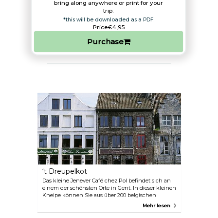
bring along anywhere or print for your
trip.​
*this will be downloaded as a PDF.
Price
€4,95
Purchase
‘t Dreupelkot
Das kleine Jenever Café chez Pol befindet sich an
einem der schönsten Orte in Gent. In dieser kleinen
Kneipe können Sie aus über 200 belgischen
Genevern wählen, die in Gent eher als "Dreupel"
Mehr lesen
bekannt sind.