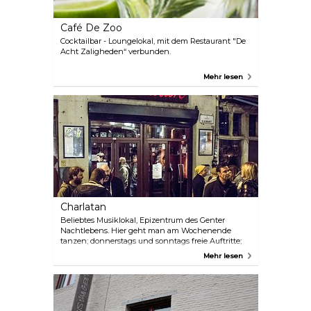
und Beamte genehmigen sich nach einer
Stadtratssitzung hier noch gern einen Absacker.
Café De Zoo
Cocktailbar - Loungelokal, mit dem Restaurant "De
Acht Zaligheden“ verbunden.
Mehr lesen
Charlatan
Beliebtes Musiklokal, Epizentrum des Genter
Nachtlebens. Hier geht man am Wochenende
tanzen; donnerstags und sonntags freie Auftritte;
bis lang nach Mitternacht geöffnet; große Innen-
Mehr lesen
und Raucherterrasse bei schönem Wetter und
noch viel mehr... Auch bekannt als ‘Huis van
verderf’.