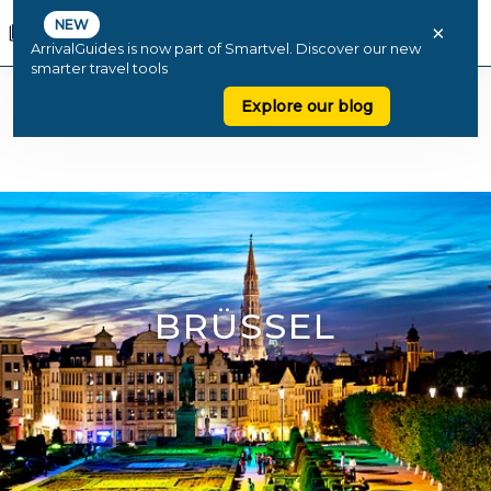
NEW
×
ArrivalGuides is now part of Smartvel. Discover our new
smarter travel tools
Explore our blog
BRÜSSEL