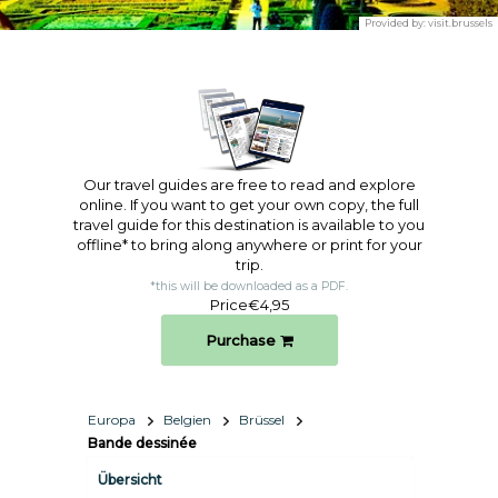
Provided by:
visit.brussels
Our travel guides are free to read and explore
online. If you want to get your own copy, the full
travel guide for this destination is available to you
offline* to bring along anywhere or print for your
trip.​
*this will be downloaded as a PDF.
Price
€4,95
Purchase
Europa
Belgien
Brüssel
Bande dessinée
Übersicht