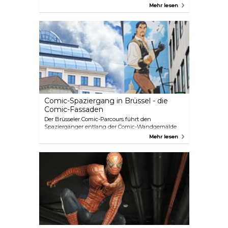
Mehr lesen
Comic-Spaziergang in Brüssel - die
Comic-Fassaden
Der Brüsseler Comic-Parcours führt den
Spaziergänger entlang der Comic-Wandgemälde
quer durch die Comic-Hauptstadt Brüssel und die
Mehr lesen
bunten Welten des belgischen Comics.