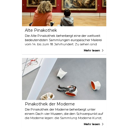
Alte Pinakothek
Die Alte Pinakothek beherbergt eine der weltweit
bedeutendsten Sammlungen europäischer Malerei
vom 14. bis zum 18. Jahrhundert. Zu sehen sind
Werke von Dürer, Raffael, Leonardo, Tizian, El Greco,
Mehr lesen
Rubens, Rembrandt, Boucher und anderen.
Pinakothek der Moderne
Die Pinakothek der Moderne beherbergt unter
einem Dach vier Museen, die den Schwerpunkt auf
die Moderne legen: die Sammlung Moderne Kunst,
die Neue Sammlung für internationales Design, das
Mehr lesen
Architekturmuseum der TU München und die