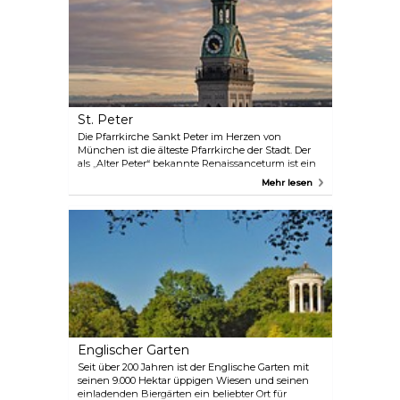
einzigen Tag eine Vielzahl von Tieren aus der
ganzen Welt erleben, darunter Pinguine, Elefanten,
Kängurus, Seelöwen, Greifvögel und Raubtiere.
St. Peter
Die Pfarrkirche Sankt Peter im Herzen von
München ist die älteste Pfarrkirche der Stadt. Der
als „Alter Peter“ bekannte Renaissanceturm ist ein
Wahrzeichen der Stadt und bietet den Besuchern
Mehr lesen
einen wunderbaren Blick auf die Stadt und die
nahen Alpen.
Englischer Garten
Seit über 200 Jahren ist der Englische Garten mit
seinen 9.000 Hektar üppigen Wiesen und seinen
einladenden Biergärten ein beliebter Ort für