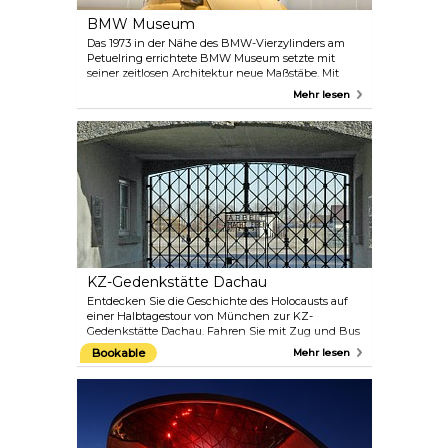
BMW Museum
Das 1973 in der Nähe des BMW-Vierzylinders am
Petuelring errichtete BMW Museum setzte mit
seiner zeitlosen Architektur neue Maßstäbe. Mit
historischen Fahrzeugen und vielfältigen Themen
Mehr lesen
wie Unternehmensgeschichte, Technik,
Motorrädern und Modellreihen sowie Architektur
und Mediendesign schafft es ein einzigartiges
Markenerlebnis und ein beispielloses
Ausstellungsensemble. Neben dem Museum gibt es
auch die BMW Welt, die das hochmoderne
Museum des Unternehmens ergänzt.
KZ-Gedenkstätte Dachau
Entdecken Sie die Geschichte des Holocausts auf
einer Halbtagestour von München zur KZ-
Gedenkstätte Dachau. Fahren Sie mit Zug und Bus
zur Gedenkstätte und nehmen Sie an einer
Bookable
Mehr lesen
Führung durch das Gelände teil, einer Gedenk-
und Bildungsstätte, die den Tausenden gewidmet
ist, die dort zwischen 1933 und 1945 inhaftiert
waren und ihr Leben verloren haben. Erfahren Sie
mehr über die Rolle von Dachau als Vorbild für die
NS-Lager und erkunden Sie die Ausstellungen,