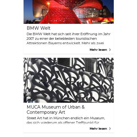
Gedenkstätten und rekonstruierten Baracken mit
informativen Kommentaren Ihres Guides.
BMW Welt
Die BMW Welt hat sich seit ihrer Eröffnung im Jahr
2007 zu einer der beliebtesten touristischen
Attraktionen Bayerns entwickelt. Mehr als zwei
Millionen Besucher strömen jährlich in die BMW
Mehr lesen
Welt, um die vielfältigen Ausstellungen,
Veranstaltungen, das Juniorprogramm für Kinder
und die Führungen zu erleben.
MUCA Museum of Urban &
Contemporary Art
Street Art hat in München endlich ein Museum,
das sich wiederum als offener Treffpunkt für
Graffiti-, Schablonenkunst- und Plakatliebhaber
Mehr lesen
versteht. Trotz seiner kompakten Größe zeigt das
Museum zahlreiche Ausstellungen im Innen- und