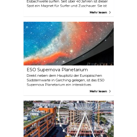
Eisbachwelle surfen. Seit über 40 Jahren ist dieser
Spot ein Magnet für Surfer und Zuschauer. Sie ist
weltweit als die beständigste, größte und beste
Mehr lesen
Flusswelle in städtischer Umgebung bekannt. Aber
nur zur Vorwarnung – dieser Spot ist wirklich nur
für sehr erfahrene Profis geeignet. Die Wellen sind
knifflig und können gefährlich sein, daher ist es
nicht der richtige Ort für Anfänger. Aber selbst
wenn Sie nicht surfen wollen, lohnt es sich auf
jeden Fall, den Experten bei ihren Tricks
zuzusehen.
ESO Supernova Planetarium
Direkt neben dem Hauptsitz der Europäischen
Südsternwarte in Garching gelegen, ist das ESO
Supernova Planetarium ein interaktives
Lernzentrum für alle Altersgruppen. Das Highlight
Mehr lesen
ist das hochmoderne Planetarium mit seiner 360-
Grad-Kuppel. Insgesamt werden zehn
verschiedene Führungen in deutscher und
englischer Sprache angeboten, bei denen die
Besucher mehr über Wissenschaft und die Natur
des Universums erfahren können.