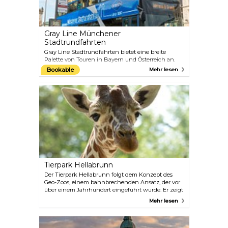
der Zeit hat es sich zum größten Volksfest der Welt
entwickelt.
Gray Line Münchener
Stadtrundfahrten
Gray Line Stadtrundfahrten bietet eine breite
Palette von Touren in Bayern und Österreich an.
Unter der Leitung von professionellen Guides
Bookable
Mehr lesen
führen diese Touren zu beliebten Attraktionen wie
den Märchenschlössern von König Ludwig II,
darunter Neuschwanstein und Linderhof, sowie in
die Mozartstadt Salzburg in Österreich.
Tierpark Hellabrunn
Der Tierpark Hellabrunn folgt dem Konzept des
Geo-Zoos, einem bahnbrechenden Ansatz, der vor
über einem Jahrhundert eingeführt wurde. Er zeigt
Tiere, die nach ihren Herkunftskontinenten
Mehr lesen
gruppiert sind, und versucht, sie so weit wie
möglich in ihren natürlichen Lebensräumen zu
halten. So können die Besucher an einem