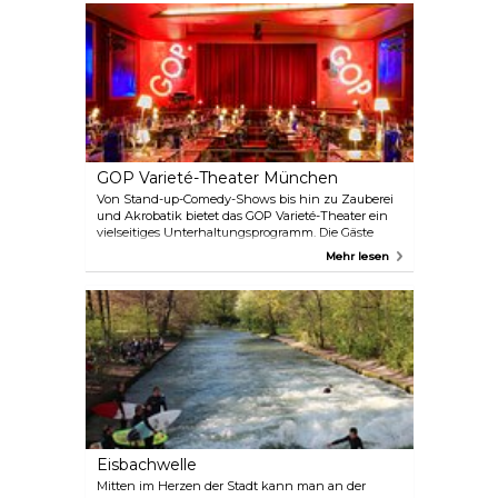
Außenbereich. Eintrittskarten können sowohl im
Museum als auch online erworben werden.
GOP Varieté-Theater München
Von Stand-up-Comedy-Shows bis hin zu Zauberei
und Akrobatik bietet das GOP Varieté-Theater ein
vielseitiges Unterhaltungsprogramm. Die Gäste
können kulinarische Köstlichkeiten im Restaurant
Mehr lesen
Leander genießen, während sie die Bühnenshows
besuchen oder einfach nur in den Theatersaal
gehen.
Eisbachwelle
Mitten im Herzen der Stadt kann man an der