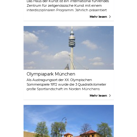
Das Haus der Kunst ist ein international führendes
Zentrum für zeitgenössische Kunst mit einem
interdisziplinären Programm. Jährlich präsentiert
die Galerie etwa zehn Ausstellungen von neuen
Mehr lesen
Talenten und etablierten Künstlern. Seit 2011 wird
eine Auswahl an Videokunst aus der Sammlung
Goetz in mehreren Ausstellungen im ehemaligen
Luftschutzbunker gezeigt. Neben den
Ausstellungen und Veranstaltungen legt die
Institution einen Schwerpunkt auf Forschung,
Studium und Wissensvermittlung.
Olympiapark München
Als Austragungsort der XX. Olympischen
Sommerspiele 1972 wurde die 3 Quadratkilometer
große Sportlandschaft im Norden Münchens
errichtet. Der Park dient auch heute noch als Ort
Mehr lesen
für kulturelle, gesellschaftliche und religiöse
Veranstaltungen. Vergessen Sie nicht, den
Olympiaturm zu besuchen, von dem aus Sie einen
atemberaubenden Blick auf die Stadt und die
Alpen in der Ferne haben.