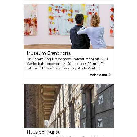
Staatliche Graphische Sammlung. Gemeinsam
bieten sie ein vielfältiges Ausstellungs- und
Sammlungsangebot, das Besuchern mit
unterschiedlichen Hintergründen und Interessen
gerecht wird.
Museum Brandhorst
Die Sammlung Brandhorst umfasst mehr als 1.000
Werke bahnbrechender Künstler des 20. und 21.
Jahrhunderts wie Cy Twombly, Andy Warhol,
Sigmar Polke, Damien Hirst und Mike Kelley. Das
Mehr lesen
Museum zeigt auch zeitgenössische
Videoinstallationen. Der Eintritt ins Museum
Brandhorst ist für Kinder und Jugendliche bis 18
Jahre frei.
Haus der Kunst