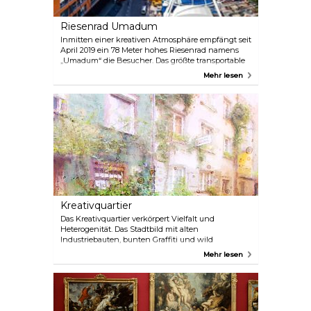
Riesenrad Umadum
Inmitten einer kreativen Atmosphäre empfängt seit
April 2019 ein 78 Meter hohes Riesenrad namens
„Umadum“ die Besucher. Das größte transportable
Riesenrad der Welt bietet einen atemberaubenden
Mehr lesen
Panoramablick über München bis hin zu den
Alpen.
Kreativquartier
Das Kreativquartier verkörpert Vielfalt und
Heterogenität. Das Stadtbild mit alten
Industriebauten, bunten Graffiti und wild
wachsenden Gärten ist der Ort, an dem Künstler
Mehr lesen
und Designer ihre Ateliers und offenen
Werkstätten betreiben. Von Performances über
Ausstellungen bis hin zu Konzerten entsprechen
Inhalte, Themen und Ästhetik nur selten der
traditionellen Münchner Kultur.