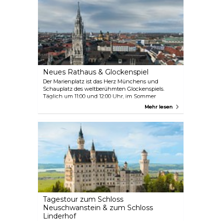
Neues Rathaus & Glockenspiel
Der Marienplatz ist das Herz Münchens und
Schauplatz des weltberühmten Glockenspiels.
Täglich um 11:00 und 12:00 Uhr, im Sommer
zusätzlich um 17:00 Uhr, erwachen die
Mehr lesen
mechanischen Tänzer im Turm des Neuen
Rathauses zum Leben, wenn die Uhr schlägt. Die
neugotische Fassade des Gebäudes ist ein beliebter
Hintergrund für Erinnerungsfotos. Steigen Sie auf
die Spitze des 85 Meter hohen Turms, um einen
schönen Blick auf die Stadt zu genießen.
Tagestour zum Schloss
Neuschwanstein & zum Schloss
Linderhof