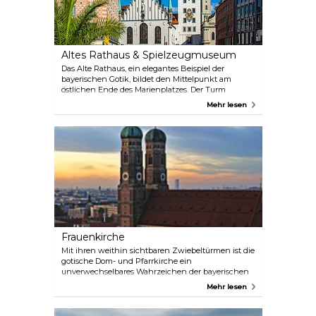
Altes Rathaus & Spielzeugmuseum
Das Alte Rathaus, ein elegantes Beispiel der
bayerischen Gotik, bildet den Mittelpunkt am
östlichen Ende des Marienplatzes. Der Turm
beherbergt das Spielzeugmuseum und den
Mehr lesen
Festsaal im zweiten Stock. Das Gebäude zeichnet
sich durch seine architektonische Gestaltung und
seine Holzdecken aus.
Frauenkirche
Mit ihren weithin sichtbaren Zwiebeltürmen ist die
gotische Dom- und Pfarrkirche ein
unverwechselbares Wahrzeichen der bayerischen
Landeshauptstadt. Von der Spitze des Südturms hat
Mehr lesen
man einen atemberaubenden Blick auf die Stadt
mit den Alpen im Hintergrund.