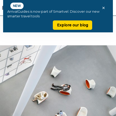
NEW
×
ArrivalGuides is now part of Smartvel. Discover our new
smarter travel tools
Explore our blog