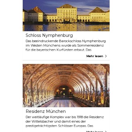
Umkleidekabinen. Abgerundet wird das Erlebnis
durch einen Besuch des FC Bayern Museums, in
dem die Geschichte eines der größten
europäischen Vereine durch eine fesselnde
Mischung aus Informationen und
emotionsgeladenen Geschichten zum Leben
erweckt wird.
Schloss Nymphenburg
Das beeindruckende Barockschloss Nymphenburg
im Westen Münchens wurde als Sommerresidenz
für die bayerischen Kurfürsten erbaut. Das
Hauptgebäude beherbergt heute ein Museum,
Mehr lesen
während in der Umgebung weitläufige Gärten,
zahlreiche kleinere Bauten und Pavillons sowie ein
exotisches Gewächshaus mit einem Café zu finden
sind. Berühmt ist das Schloss auch als Geburtsort
von König Ludwig II.
Residenz München
Der weitläufige Komplex war bis 1918 die Residenz
der Wittelsbacher und damit eines der
prestigeträchtigsten Schlösser Europas. Das
Gebäude beherbergt das Residenzmuseum und die