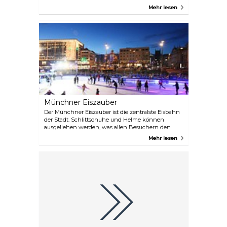
Spaziergänger jeden Alters. Das Freizeitparadies
Mehr lesen
erstreckt sich von der Prinzregentenstraße bis
nach München Freimann.
Münchner Eiszauber
Der Münchner Eiszauber ist die zentralste Eisbahn
der Stadt. Schlittschuhe und Helme können
ausgeliehen werden, was allen Besuchern den
Zugang zur Eisbahn ermöglicht. Darüber hinaus
Mehr lesen
können die Gäste eine Vielzahl von Speisen und
Getränken genießen, während sie den
Panoramablick von der Terrasse genießen.