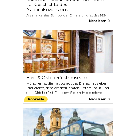
zur Geschichte des
Nationalsozialismus
Als markantes Symbol der Erinnerung ist das NS-
Dokumentationszentrum als Ort des Lernens und
Mehr lesen
der Reflexion konzipiert. Es steht am historischen
Ort des „Braunen Hauses“, der ehemaligen
Parteizentrale der Nationalsozialistischen
Deutschen Arbeiterpartei (NSDAP) in München.
Ziel des Museums ist es, die Geschichte der
nationalsozialistischen Diktatur in einem
zeitgenössischen und globalen Rahmen zu
erforschen. Der Eintritt in das Museum ist frei.
Bier- & Oktoberfestmuseum
München ist die Hauptstadt des Bieres: mit sieben
Brauereien, dem weltberühmten Hofbräuhaus und
dem Oktoberfest. Tauchen Sie ein in die reiche
Geschichte des Bieres, von seinen Ursprüngen
Bookable
Mehr lesen
während der Völkerwanderung bis hin zu seiner
Rolle in Klöstern, Brautechniken und dem Erlass
des „Reinheitsgebots“ von 1516. Das Museum zeigt
auch das Innere eines traditionellen Münchner
Bürgerhauses. Auch das Oktoberfest hat eine lange
Geschichte: Es begann als Nationalfeiertag zur
Feier der Hochzeit von Ludwig I. mit Prinzessin
Theresia von Sachsen-Hildburghausen. Im Laufe