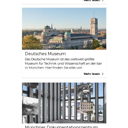
Mehr lesen
Schatzkammer. Der perfekte Ort für Kinder, um
einen Einblick in vier Jahrhunderte königlicher
Kultur zu bekommen. Verpassen Sie nicht den
Hofgarten am Odeonsplatz in der Nähe der
Residenz. Er ist einer der schönsten Renaissance-
Gärten nördlich der Alpen und eine friedliche Oase
mit einem herrlichen Blick auf die Theatinerkirche.
Deutsches Museum
Das Deutsche Museum ist das weltweit größte
Museum für Technik und Wissenschaft an der Isar
in München. Hier finden Sie alles von
Bergbautechniken bis zur Astronomie, mit vielen
Mehr lesen
originalen historischen Artefakten wie dem ersten
Dieselmotor. Außerdem bietet das Museum
Workshops und Führungen für Kinder an. Es gibt
zwei Außenstellen: eine in Schleißheim nördlich
von München, die sich mit Flugzeugen befasst,
und eine auf der Theresienhöhe, in der alle Arten
von Landverkehrsmitteln ausgestellt sind. Die
jüngste Erweiterung des Hauptmuseums ist das
ZNT, das Zentrum Neue Technologien mit den
Schwerpunkten Nano- und Biotechnologien.
Münchner Dokumentationszentrum