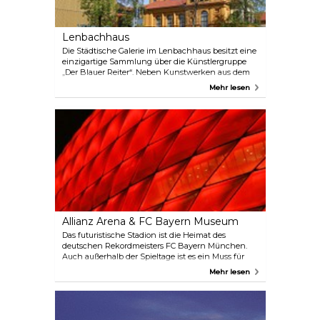
Lenbachhaus
Die Städtische Galerie im Lenbachhaus besitzt eine
einzigartige Sammlung über die Künstlergruppe
„Der Blauer Reiter“. Neben Kunstwerken aus dem
19. Jahrhundert stellt das Museum auch Kunst aus
Mehr lesen
der Zeit nach 1945 aus.
Allianz Arena & FC Bayern Museum
Das futuristische Stadion ist die Heimat des
deutschen Rekordmeisters FC Bayern München.
Auch außerhalb der Spieltage ist es ein Muss für
jeden Besucher der Stadt. Nehmen Sie an einer
Mehr lesen
geführten Arena-Tour durch dieses
außergewöhnliche Stadion teil und werfen Sie
einen einzigartigen Blick hinter die Kulissen,
einschließlich des Spielertunnels und der