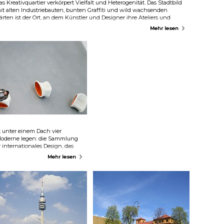
as Kreativquartier verkörpert Vielfalt und Heterogenität. Das Stadtbild
it alten Industriebauten, bunten Graffiti und wild wachsenden
ärten ist der Ort, an dem Künstler und Designer ihre Ateliers und
ffenen Werkstätten betreiben. Von Performances über Ausstellungen
Mehr lesen
is hin zu Konzerten entsprechen Inhalte, Themen und Ästhetik nur
elten der traditionellen Münchner Kultur.
 unter einem Dach vier
Moderne legen: die Sammlung
internationales Design, das
 die Staatliche Graphische
Mehr lesen
lfältiges Ausstellungs- und
 unterschiedlichen
wird.