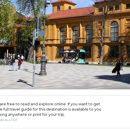
are free to read and explore online. If you want to get
full travel guide for this destination is available to you
long anywhere or print for your trip.​
ded as a PDF.