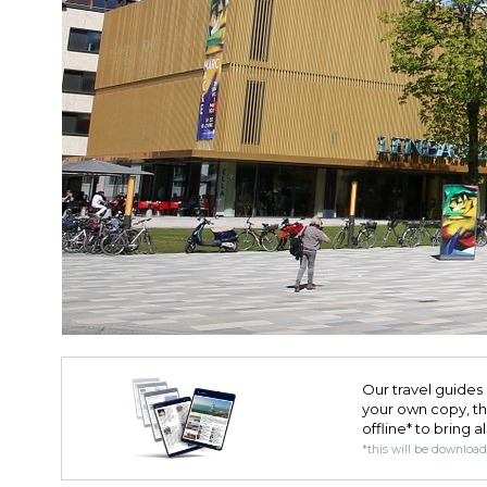
Our travel guides 
your own copy, the 
offline* to bring a
*this will be downloa