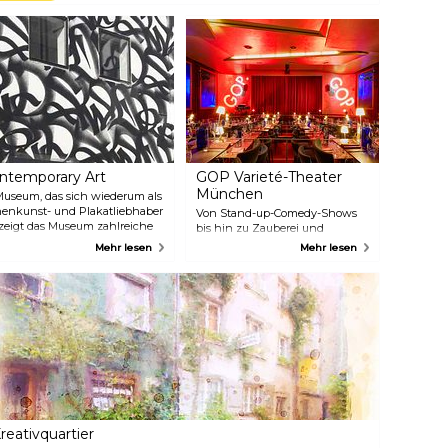
II. in Verbindung gebracht
hr Leben verloren haben. Erfahren Sie mehr über die Rolle von
werden, diente die meiste Zeit
achau als Vorbild für die NS-Lager und erkunden Sie die
seines Lebens als seine
usstellungen, Gedenkstätten und rekonstruierten Baracken mit
Hauptresidenz.
nformativen Kommentaren Ihres Guides.
temporary Art
GOP Varieté-Theater
München
Museum, das sich wiederum als
lonenkunst- und Plakatliebhaber
Von Stand-up-Comedy-Shows
 zeigt das Museum zahlreiche
bis hin zu Zauberei und
ich. Eintrittskarten können
Akrobatik bietet das GOP
Mehr lesen
Mehr lesen
orben werden.
Varieté-Theater ein vielseitiges
Unterhaltungsprogramm. Die
Gäste können kulinarische
Köstlichkeiten im Restaurant
Leander genießen, während sie
die Bühnenshows besuchen
oder einfach nur in den
Theatersaal gehen.
reativquartier