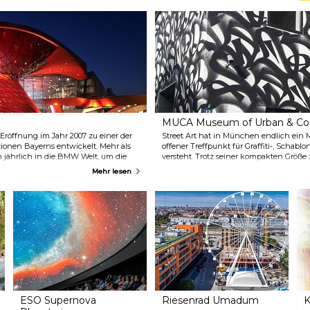
Markenerlebnis und ein beispielloses Ausstellungsensemble. Neben
i
dem Museum gibt es auch die BMW Welt, die das hochmoderne
D
Museum des Unternehmens ergänzt.
A
i
MUCA Museum of Urban & Con
 Eröffnung im Jahr 2007 zu einer der
Street Art hat in München endlich ein 
ktionen Bayerns entwickelt. Mehr als
offener Treffpunkt für Graffiti-, Schab
 jährlich in die BMW Welt, um die
versteht. Trotz seiner kompakten Größe
nstaltungen, das Juniorprogramm für
Ausstellungen im Innen- und Außenbere
Mehr lesen
leben.
sowohl im Museum als auch online erw
ESO Supernova
Riesenrad Umadum
K