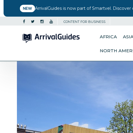
ArrivalGuides is now part of Smartvel. Discover 
NEW
CONTENT FOR BUSINESS
AFRICA
ASI
NORTH AMER