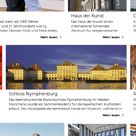
Haus der Kunst
O
t mehr als 1.000 Werke
Das Haus der Kunst ist ein
A
 und 21. Jahrhunderts wie Cy
international führendes
O
lke, Damien Hirst und Mike Kelley.
Zentrum für zeitgenössische
1
sische Videoinstallationen. Der
Kunst mit einem
Q
Mehr lesen
Mehr lesen
st für Kinder und Jugendliche bis 18
interdisziplinären Programm.
S
Jährlich präsentiert die Galerie
M
etwa zehn Ausstellungen von
d
neuen Talenten und etablierten
f
Künstlern. Seit 2011 wird eine
u
Auswahl an Videokunst aus der
V
Sammlung Goetz in mehreren
O
Ausstellungen im ehemaligen
d
Luftschutzbunker gezeigt.
a
Neben den Ausstellungen und
S
Veranstaltungen legt die
F
Institution einen Schwerpunkt
Schloss Nymphenburg
R
auf Forschung, Studium und
Wissensvermittlung.
Das beeindruckende Barockschloss Nymphenburg im Westen
D
Münchens wurde als Sommerresidenz für die bayerischen Kurfürsten
u
erbaut. Das Hauptgebäude beherbergt heute ein Museum, während in
G
der Umgebung weitläufige Gärten, zahlreiche kleinere Bauten und
D
Mehr lesen
Pavillons sowie ein exotisches Gewächshaus mit einem Café zu finden
k
sind. Berühmt ist das Schloss auch als Geburtsort von König Ludwig II.
a
R
e