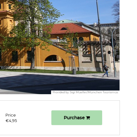
Provided by:
Sigi Mueller/München Tourismus
Price
Purchase
€4,95