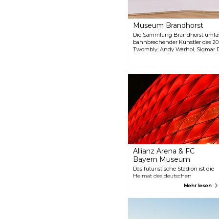
Museum Brandhorst
Die Sammlung Brandhorst umfass
bahnbrechender Künstler des 20.
Twombly, Andy Warhol, Sigmar Po
Das Museum zeigt auch zeitgenös
Eintritt ins Museum Brandhorst i
Jahre frei.
Allianz Arena & FC
Bayern Museum
Das futuristische Stadion ist die
Heimat des deutschen
Rekordmeisters FC Bayern
Mehr lesen
München. Auch außerhalb der
Spieltage ist es ein Muss für
jeden Besucher der Stadt.
Nehmen Sie an einer geführten