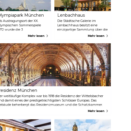
lympiapark München
Lenbachhaus
ls Austragungsort der XX.
Die Städtische Galerie im
lympischen Sommerspiele
Lenbachhaus besitzt eine
972 wurde die 3
einzigartige Sammlung über die
uadratkilometer große
Künstlergruppe „Der Blauer
Mehr lesen
Mehr lesen
portlandschaft im Norden
Reiter“. Neben Kunstwerken aus
ünchens errichtet. Der Park
dem 19. Jahrhundert stellt das
ient auch heute noch als Ort
Museum auch Kunst aus der
ür kulturelle, gesellschaftliche
Zeit nach 1945 aus.
nd religiöse Veranstaltungen.
ergessen Sie nicht, den
lympiaturm zu besuchen, von
em aus Sie einen
temberaubenden Blick auf die
tadt und die Alpen in der
erne haben.
esidenz München
er weitläufige Komplex war bis 1918 die Residenz der Wittelsbacher
nd damit eines der prestigeträchtigsten Schlösser Europas. Das
ebäude beherbergt das Residenzmuseum und die Schatzkammer.
er perfekte Ort für Kinder, um einen Einblick in vier Jahrhunderte
Mehr lesen
öniglicher Kultur zu bekommen. Verpassen Sie nicht den Hofgarten
m Odeonsplatz in der Nähe der Residenz. Er ist einer der schönsten
enaissance-Gärten nördlich der Alpen und eine friedliche Oase mit
inem herrlichen Blick auf die Theatinerkirche.