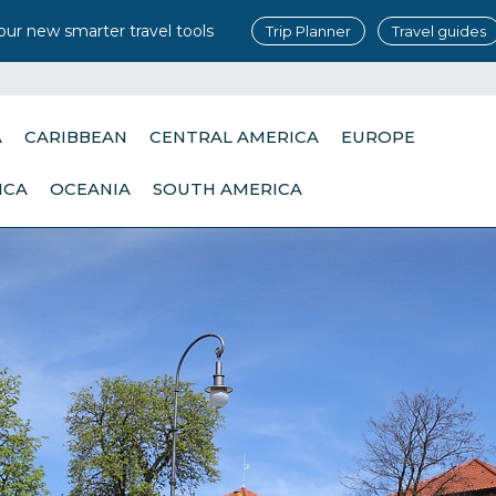
our new smarter travel tools
Trip Planner
Travel guides
A
CARIBBEAN
CENTRAL AMERICA
EUROPE
ICA
OCEANIA
SOUTH AMERICA