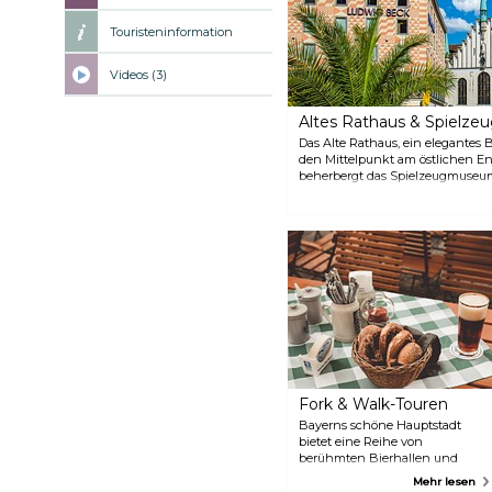
Touristeninformation
Videos (3)
Altes Rathaus & Spielz
Das Alte Rathaus, ein elegantes B
den Mittelpunkt am östlichen En
beherbergt das Spielzeugmuseum
Das Gebäude zeichnet sich durch
und seine Holzdecken aus.
Fork & Walk-Touren
Bayerns schöne Hauptstadt
bietet eine Reihe von
berühmten Bierhallen und
Biergärten. Zusammen mit
Mehr lesen
einem ortskundigen Guide