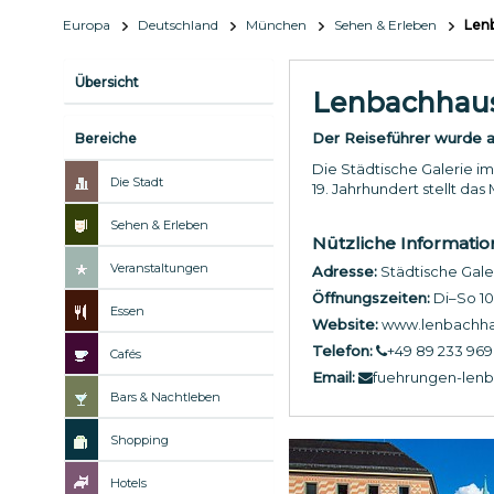
Europa
Deutschland
München
Sehen & Erleben
Len
Übersicht
Lenbachhau
Der Reiseführer wurde ak
Bereiche
Die Städtische Galerie i
Die Stadt
19. Jahrhundert stellt da
Sehen & Erleben
Nützliche Informati
Veranstaltungen
Adresse:
Städtische Gale
Öffnungszeiten:
Di–So 10
Essen
Website:
www.lenbachha
Telefon:
+49 89 233 969
Cafés
Email:
fuehrungen-le
Bars & Nachtleben
Shopping
Hotels