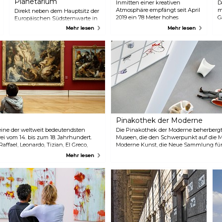
Planetarium
Inmitten einer kreativen
D
Atmosphäre empfängt seit April
m
Direkt neben dem Hauptsitz der
2019 ein 78 Meter hohes
G
Europäischen Südsternwarte in
Riesenrad namens „Umadum“
o
Garching gelegen, ist das ESO
Mehr lesen
Mehr lesen
die Besucher. Das größte
b
Supernova Planetarium ein
transportable Riesenrad der Welt
s
interaktives Lernzentrum für
bietet einen atemberaubenden
alle Altersgruppen. Das
Panoramablick über München
Highlight ist das hochmoderne
bis hin zu den Alpen.
Planetarium mit seiner 360-
Grad-Kuppel. Insgesamt werden
zehn verschiedene Führungen
in deutscher und englischer
Sprache angeboten, bei denen
die Besucher mehr über
Wissenschaft und die Natur des
Universums erfahren können.
Pinakothek der Moderne
eine der weltweit bedeutendsten
Die Pinakothek der Moderne beherbergt
 vom 14. bis zum 18. Jahrhundert.
Museen, die den Schwerpunkt auf die 
ffael, Leonardo, Tizian, El Greco,
Moderne Kunst, die Neue Sammlung für 
d anderen.
Architekturmuseum der TU München und
Mehr lesen
Sammlung. Gemeinsam bieten sie ein vie
Sammlungsangebot, das Besuchern mit
Hintergründen und Interessen gerecht 